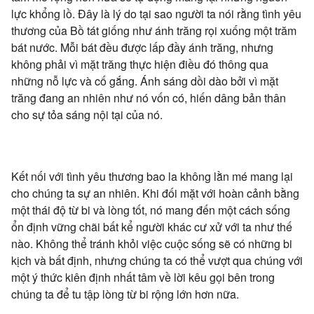
lực khổng lồ. Đây là lý do tại sao người ta nói rằng tình yêu
thương của Bồ tát giống như ánh trăng rọi xuống một trăm
bát nước. Mỗi bát đều được lấp đầy ánh trăng, nhưng
không phải vì mặt trăng thực hiện điều đó thông qua
những nỗ lực và cố gắng. Ánh sáng dồi dào bởi vì mặt
trăng đang an nhiên như nó vốn có, hiến dâng bản thân
cho sự tỏa sáng nội tại của nó.
Kết nối với tình yêu thương bao la không lằn mé mang lại
cho chúng ta sự an nhiên. Khi đối mặt với hoàn cảnh bằng
một thái độ từ bi và lòng tốt, nó mang đến một cách sống
ổn định vững chãi bất kể người khác cư xử với ta như thế
nào. Không thể tránh khỏi việc cuộc sống sẽ có những bi
kịch và bất định, nhưng chúng ta có thể vượt qua chúng với
một ý thức kiên định nhất tâm về lời kêu gọi bên trong
chúng ta để tu tập lòng từ bi rộng lớn hơn nữa.