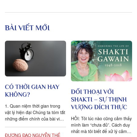
BÀI VIẾT MỚI
CÓ THỜI GIAN HAY
ĐỐI THOẠI VỚI
KHÔNG?
SHAKTI – SỰ THỊNH
1. Quan niệm thời gian trong
VƯỢNG ĐÍCH THỰC
vật lý hiện đại Chúng ta tóm tắt
HỎI: Tôi lúc nào cũng cảm thấy
những điểm chính của bài viết
mình làm “chưa đủ”. Cách duy
Is time an illusion? của Giáo sư
nhất mà tôi biết để xử lý cảm
Triết học Craig...
ĐƯƠNG ĐẠO NGUYỄN THẾ