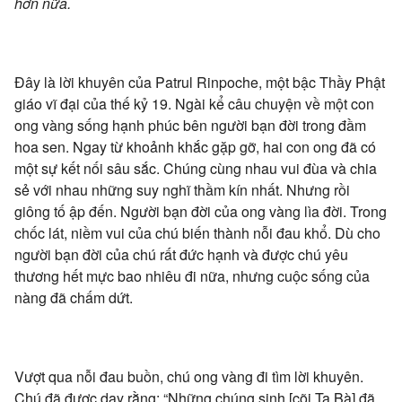
hơn nữa.
Đây là lời khuyên của Patrul Rinpoche, một bậc Thầy Phật
giáo vĩ đại của thế kỷ 19. Ngài kể câu chuyện về một con
ong vàng sống hạnh phúc bên người bạn đời trong đầm
hoa sen. Ngay từ khoảnh khắc gặp gỡ, hai con ong đã có
một sự kết nối sâu sắc. Chúng cùng nhau vui đùa và chia
sẻ với nhau những suy nghĩ thầm kín nhất. Nhưng rồi
giông tố ập đến. Người bạn đời của ong vàng lìa đời. Trong
chốc lát, niềm vui của chú biến thành nỗi đau khổ. Dù cho
người bạn đời của chú rất đức hạnh và được chú yêu
thương hết mực bao nhiêu đi nữa, nhưng cuộc sống của
nàng đã chấm dứt.
Vượt qua nỗi đau buồn, chú ong vàng đi tìm lời khuyên.
Chú đã được dạy rằng: “Những chúng sinh [cõi Ta Bà] đã