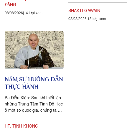
xúc dai dẳng này là khẳng định
ĐĂNG
ngược lại....
SHAKTI GAWAIN
08/08/2026
14 lượt xem
08/08/2026
18 lượt xem
NĂM SỰ HƯỚNG DẪN
THỰC HÀNH
Ba Điều Kiện: Sau khi thiết lập
những Trung Tâm Tịnh Độ Học
ở một số quốc gia, chúng ta đặt
ra năm sự hướng dẫn cho các
hành giả Tịnh...
HT. TỊNH KHÔNG