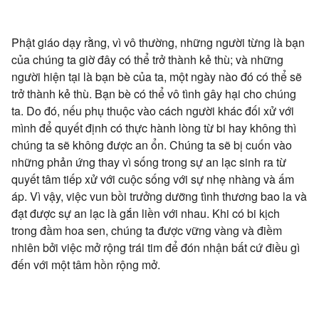
Phật giáo dạy rằng, vì vô thường, những người từng là bạn
của chúng ta giờ đây có thể trở thành kẻ thù; và những
người hiện tại là bạn bè của ta, một ngày nào đó có thể sẽ
trở thành kẻ thù. Bạn bè có thể vô tình gây hại cho chúng
ta. Do đó, nếu phụ thuộc vào cách người khác đối xử với
mình để quyết định có thực hành lòng từ bi hay không thì
chúng ta sẽ không được an ổn. Chúng ta sẽ bị cuốn vào
những phản ứng thay vì sống trong sự an lạc sinh ra từ
quyết tâm tiếp xử với cuộc sống với sự nhẹ nhàng và ấm
áp. Vì vậy, việc vun bồi trưởng dưỡng tình thương bao la và
đạt được sự an lạc là gắn liền với nhau. Khi có bi kịch
trong đầm hoa sen, chúng ta được vững vàng và điềm
nhiên bởi việc mở rộng trái tim để đón nhận bất cứ điều gì
đến với một tâm hồn rộng mở.