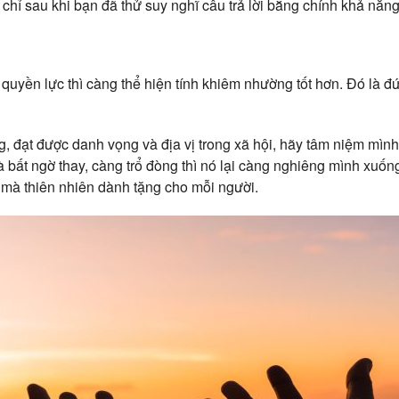
chỉ sau khi bạn đã thử suy nghĩ câu trả lời bằng chính khả năn
uyền lực thì càng thể hiện tính khiêm nhường tốt hơn. Đó là đứ
, đạt được danh vọng và địa vị trong xã hội, hãy tâm niệm mình
à bất ngờ thay, càng trổ đòng thì nó lại càng nghiêng mình xuốn
a mà thiên nhiên dành tặng cho mỗi người.