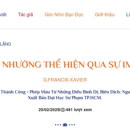
viết
Tác giả
Góc Nhìn Bạn Đọc
Giới thiệu
L
 LẶNG
 NHƯỜNG THỂ HIỆN QUA SỰ I
G.FRANCIS XAVIER
 Thành Công - Phép Màu Từ Những Điều Bình Dị;
Biên Dịch: Ng
Xuất Bản Đại Học Sư Phạm TP.HCM.
25/02/2025
481 lượt xem