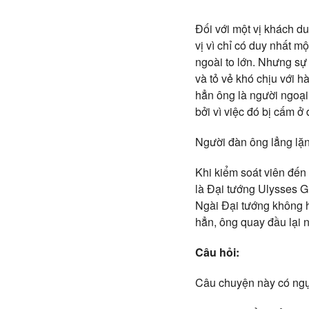
Đối với một vị khách du
vị vì chỉ có duy nhất 
ngoài to lớn. Nhưng sự
và tỏ vẻ khó chịu với h
hẳn ông là người ngoại
bởi vì việc đó bị cấm ở đ
Người đàn ông lẳng lặn
Khi kiểm soát viên đến
là Đại tướng Ulysses Gr
Ngài Đại tướng không h
hẳn, ông quay đầu lại n
Câu hỏi:
Câu chuyện này có ngụ