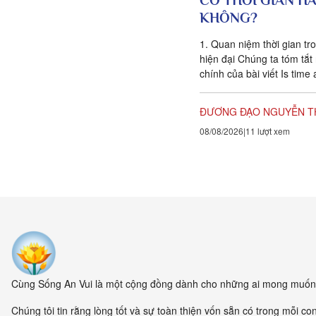
CÓ THỜI GIAN H
KHÔNG?
1. Quan niệm thời gian tro
hiện đại Chúng ta tóm tắ
chính của bài viết Is time 
của Giáo sư Triết học Crai
ĐƯƠNG ĐẠO NGUYỄN T
08/08/2026
11 lượt xem
Cùng Sống An Vui là một cộng đồng dành cho những ai mong muốn s
Chúng tôi tin rằng lòng tốt và sự toàn thiện vốn sẵn có trong mỗi c