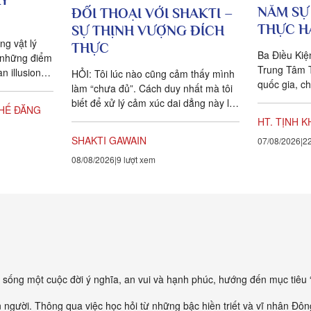
AY
NĂM SỰ
ĐỐI THOẠI VỚI SHAKTI –
THỰC H
SỰ THỊNH VƯỢNG ĐÍCH
ng vật lý
THỰC
Ba Điều Kiện
t những điểm
Trung Tâm 
an illusion?
HỎI: Tôi lúc nào cũng cảm thấy mình
quốc gia, c
g...
làm “chưa đủ”. Cách duy nhất mà tôi
hướng dẫn c
biết để xử lý cảm xúc dai dẳng này là
HẾ ĐĂNG
khẳng định ngược lại....
HT. TỊNH 
SHAKTI GAWAIN
07/08/2026
22
08/08/2026
9 lượt xem
ống một cuộc đời ý nghĩa, an vui và hạnh phúc, hướng đến mục tiêu “
on người. Thông qua việc học hỏi từ những bậc hiền triết và vĩ nhân Đô