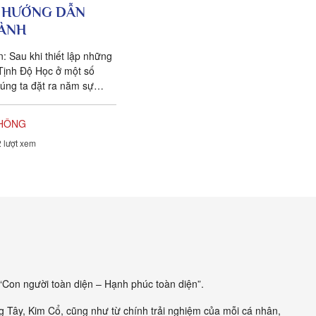
 HƯỚNG DẪN
ÀNH
: Sau khi thiết lập những
Tịnh Độ Học ở một số
húng ta đặt ra năm sự
ho các hành giả Tịnh...
KHÔNG
 lượt xem
Con người toàn diện – Hạnh phúc toàn diện”.
ng Tây, Kim Cổ, cũng như từ chính trải nghiệm của mỗi cá nhân,