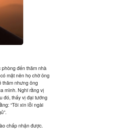
ốc phòng đến thăm nhà
 có mặt nên họ chờ ông
hé thăm nhưng ông
a mình. Nghĩ rằng vị
u đó, thấy vị đại tướng
rằng:
“Tôi xin lỗi ngài
ủ”.
nào chấp nhận được.