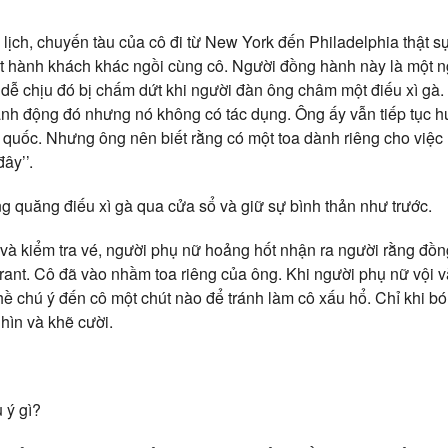
 lịch, chuyến tàu của cô đi từ New York đến Philadelphia thật sự
một hành khách khác ngồi cùng cô. Người đồng hành này là một n
 dễ chịu đó bị chấm dứt khi người đàn ông châm một điếu xì gà.
ành động đó nhưng nó không có tác dụng. Ông ấy vẫn tiếp tục hú
 quốc. Nhưng ông nên biết rằng có một toa dành riêng cho việc 
ây’’.
g quăng điếu xì gà qua cửa sổ và giữ sự bình thản như trước.
 và kiểm tra vé, người phụ nữ hoảng hốt nhận ra người rằng đồ
ant. Cô đã vào nhầm toa riêng của ông. Khi người phụ nữ vội và
ề chú ý đến cô một chút nào để tránh làm cô xấu hổ. Chỉ khi b
hìn và khẽ cười.
 ý gì?