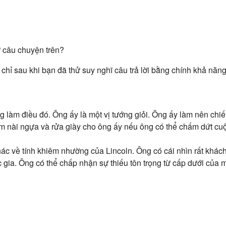
ừ câu chuyện trên?
chỉ sau khi bạn đã thử suy nghĩ câu trả lời bằng chính khả năn
g làm điều đó. Ông ấy là một vị tướng giỏi. Ông ấy làm nên chi
àm nài ngựa và rửa giày cho ông ấy nếu ông có thể chấm dứt cu
hác về tính khiêm nhường của Lincoln. Ông có cái nhìn rất khá
 gia. Ông có thể chấp nhận sự thiếu tôn trọng từ cấp dưới của m