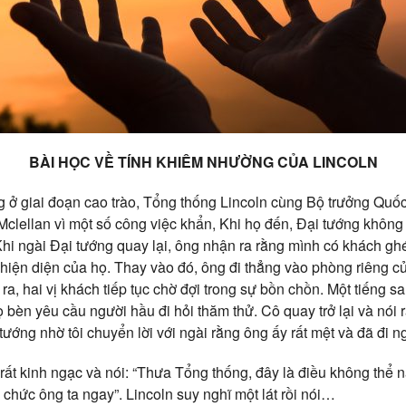
BÀI HỌC VỀ TÍNH KHIÊM NHƯỜNG CỦA LINCOLN
g ở giai đoạn cao trào, Tổng thống Lincoln cùng Bộ trưởng Qu
clellan vì một số công việc khẩn, Khi họ đến, Đại tướng không
hi ngài Đại tướng quay lại, ông nhận ra rằng mình có khách g
hiện diện của họ. Thay vào đó, ông đi thẳng vào phòng riêng củ
a, hai vị khách tiếp tục chờ đợi trong sự bồn chồn. Một tiếng sa
 bèn yêu cầu người hầu đi hỏi thăm thử. Cô quay trở lại và nói 
ớng nhờ tôi chuyển lời với ngài rằng ông ấy rất mệt và đã đi ng
ất kinh ngạc và nói: “Thưa Tổng thống, đây là điều không thể 
 chức ông ta ngay”. Lincoln suy nghĩ một lát rồi nói…