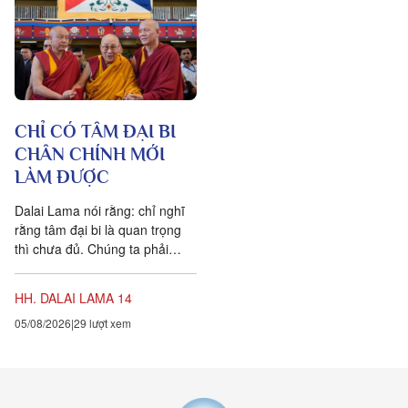
trong một mạng nhằng nhịt các
kết nối. Khía cạnh quan trọng
nhất của sự sống không còn là
vật nữa, mà là mối liên hệ giữa
các vật.
CHỈ CÓ TÂM ĐẠI BI
CHÂN CHÍNH MỚI
LÀM ĐƯỢC
Dalai Lama nói rằng: chỉ nghĩ
rằng tâm đại bi là quan trọng
thì chưa đủ. Chúng ta phải
chuyển hóa các suy nghĩ và
hành vi của mình hàng...
HH. DALAI LAMA 14
05/08/2026
29 lượt xem