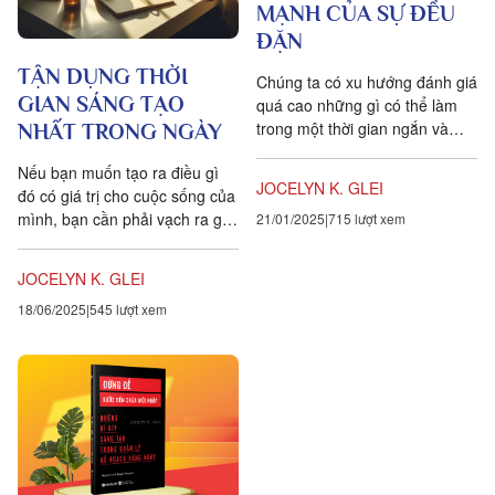
MẠNH CỦA SỰ ĐỀU
ĐẶN
TẬN DỤNG THỜI
Chúng ta có xu hướng đánh giá
GIAN SÁNG TẠO
quá cao những gì có thể làm
trong một thời gian ngắn và
NHẤT TRONG NGÀY
đánh giá thấp những gì có thể
Nếu bạn muốn tạo ra điều gì
làm một cách...
JOCELYN K. GLEI
đó có giá trị cho cuộc sống của
mình, bạn cần phải vạch ra giới
21/01/2025
715 lượt xem
hạn giữa đòi hỏi của xã hội
và...
JOCELYN K. GLEI
18/06/2025
545 lượt xem