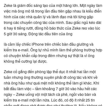
Zeke là giám đốc sáng tạo của một hãng lớn. Một ngày làm
việc mà ông mô tả trong lần đầu tiên gặp nhau là kiểu điển
hình của các nhà quản lý và lãnh đạo mà tôi từng gặp
trong các chuyến công tác của mình. Sau giấc ngủ kéo dài
6 hay 6 tiếng rưỡi, đồng hồ báo thức của Zeke reo vào lúc
5 giờ 30 sáng. Động tác đầu tiên của ông
là cầm lấy chiếc iPhone trên chiếc bàn đầu giường và
kiểm tra e-mail. Ông tự nhủ mình làm thế phòng trường hợp
có chuyện khẩn cấp trong đêm nhưng sự thật là vì ông
không thể cưỡng lại được.
Zeke cố gắng đến phòng tập thể dục ít nhất hai lần một
tuần nhưng ông thường xuyên phải đi công tác và khi về
nhà ông hầu như quá mệt mỏi không thể làm gì khác. Khi
bắt đầu làm việc – tầm khoảng 7 giờ 30 vào hầu hết các
ngày – Zeke uống vội một tách cà phê, ngồi vào bàn và
kiểm tra e-mail một lần nữa. Lúc đó, có độ ít nhất 25 tin
nhắn mới đang chờ được đọc như thường lệ. Nếu không có