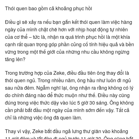
Thói quen bao gồm cả khoảng phục hồi
Điều gì sẽ xảy ra nếu bạn gắn kết thói quen làm việc hàng
ngày của mình chặt chẽ hơn với nhịp hoạt động tự nhiên
của cơ thể – tức là, nhận ra quá trình phục hồi là một khía
cạnh rất quan trọng góp phần củng cố tính hiệu quả và bền
vững trong một thế giới của những nhu cầu không ngừng
tăng lên?
Trong trường hợp của Zeke, điều đầu tiên ông thay đổi là
thói quen ngủ. Trong nhiều năm, ông hầu như luôn đi ngủ
sau nửa đêm. Ngẫm nghĩ lại, ông nhận ra rằng không có lý
do chính đáng nào để thức muộn như thế. Điều này cũng
đúng trong việc thức dậy vào lúc 5 giờ 30 sáng. Ông không
cần phải bắt đầu một ngày của mình sớm đến vậy. Tất cả
chỉ là những việc ông đã quen làm.
Thay vì vậy, Zeke bắt đầu ngả lưng thư giãn vào khoảng
11 giờ đêm và tắt đèn đi ngủ trước 11 giờ 30. Ông cũng bắt