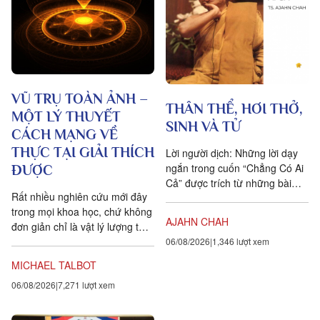
VŨ TRỤ TOÀN ẢNH –
THÂN THỂ, HƠI THỞ,
MỘT LÝ THUYẾT
SINH VÀ TỬ
CÁCH MẠNG VỀ
THỰC TẠI GIẢI THÍCH
Lời người dịch: Những lời dạy
ngắn trong cuốn “Chẳng Có Ai
ĐƯỢC
Cả” được trích từ những bài
Rất nhiều nghiên cứu mới đây
pháp mà ngài Ajahn Chah đã
trong mọi khoa học, chứ không
dạy cho các Phật tử, nhất...
AJAHN CHAH
đơn giản chỉ là vật lý lượng tử,
đều chứng tỏ rằng vạn vật ít
06/08/2026
1,346 lượt xem
tính cá thể hơn rất nhiều so với
MICHAEL TALBOT
chúng ta tưởng. Một câu
06/08/2026
7,271 lượt xem
chuyện khoa học đang xuất
hiện cung cấp bằng chứng cho
thấy toàn bộ vật chất tồn tại