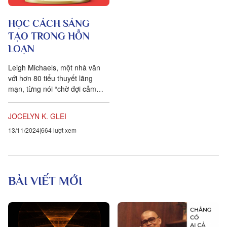
HỌC CÁCH SÁNG
TẠO TRONG HỖN
LOẠN
Leigh Michaels, một nhà văn
với hơn 80 tiểu thuyết lãng
mạn, từng nói “chờ đợi cảm
hứng để viết như đứng ở sân
bay chờ tàu.” Các điều kiện...
JOCELYN K. GLEI
13/11/2024
664 lượt xem
BÀI VIẾT MỚI