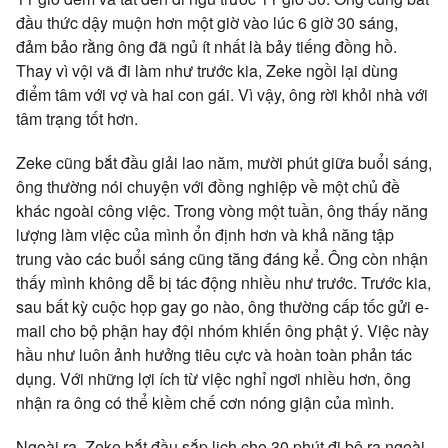
đầu thức dậy muộn hơn một giờ vào lúc 6 giờ 30 sáng,
đảm bảo rằng ông đã ngủ ít nhất là bảy tiếng đồng hồ.
Thay vì vội vã đi làm như trước kia, Zeke ngồi lại dùng
điểm tâm với vợ và hai con gái. Vì vậy, ông rời khỏi nhà với
tâm trạng tốt hơn.
Zeke cũng bắt đầu giải lao năm, mười phút giữa buổi sáng,
ông thường nói chuyện với đồng nghiệp về một chủ đề
khác ngoài công việc. Trong vòng một tuần, ông thấy năng
lượng làm việc của mình ổn định hơn và khả năng tập
trung vào các buổi sáng cũng tăng đáng kể. Ông còn nhận
thấy mình không dễ bị tác động nhiều như trước. Trước kia,
sau bất kỳ cuộc họp gay go nào, ông thường cấp tốc gửi e-
mail cho bộ phận hay đội nhóm khiến ông phật ý. Việc này
hầu như luôn ảnh hưởng tiêu cực và hoàn toàn phản tác
dụng. Với những lợi ích từ việc nghỉ ngơi nhiều hơn, ông
nhận ra ông có thể kiềm chế cơn nóng giận của mình.
Ngoài ra, Zeke bắt đầu sắp lịch cho 30 phút đi bộ ra ngoài