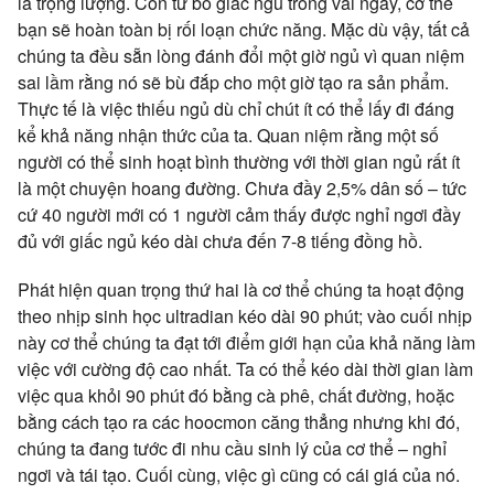
là trọng lượng. Còn từ bỏ giấc ngủ trong vài ngày, cơ thể
bạn sẽ hoàn toàn bị rối loạn chức năng. Mặc dù vậy, tất cả
chúng ta đều sẵn lòng đánh đổi một giờ ngủ vì quan niệm
sai lầm rằng nó sẽ bù đắp cho một giờ tạo ra sản phẩm.
Thực tế là việc thiếu ngủ dù chỉ chút ít có thể lấy đi đáng
kể khả năng nhận thức của ta. Quan niệm rằng một số
người có thể sinh hoạt bình thường với thời gian ngủ rất ít
là một chuyện hoang đường. Chưa đầy 2,5% dân số – tức
cứ 40 người mới có 1 người cảm thấy được nghỉ ngơi đầy
đủ với giấc ngủ kéo dài chưa đến 7-8 tiếng đồng hồ.
Phát hiện quan trọng thứ hai là cơ thể chúng ta hoạt động
theo nhịp sinh học ultradian kéo dài 90 phút; vào cuối nhịp
này cơ thể chúng ta đạt tới điểm giới hạn của khả năng làm
việc với cường độ cao nhất. Ta có thể kéo dài thời gian làm
việc qua khỏi 90 phút đó bằng cà phê, chất đường, hoặc
bằng cách tạo ra các hoocmon căng thẳng nhưng khi đó,
chúng ta đang tước đi nhu cầu sinh lý của cơ thể – nghỉ
ngơi và tái tạo. Cuối cùng, việc gì cũng có cái giá của nó.