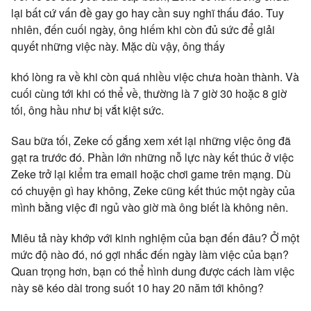
lại bất cứ vấn đề gay go hay cần suy nghĩ thấu đáo. Tuy
nhiên, đến cuối ngày, ông hiếm khi còn đủ sức để giải
quyết những việc này. Mặc dù vậy, ông thấy
khó lòng ra về khi còn quá nhiều việc chưa hoàn thành. Và
cuối cùng tới khi có thể về, thường là 7 giờ 30 hoặc 8 giờ
tối, ông hầu như bị vắt kiệt sức.
Sau bữa tối, Zeke cố gắng xem xét lại những việc ông đã
gạt ra trước đó. Phần lớn những nỗ lực này kết thúc ở việc
Zeke trở lại kiểm tra email hoặc chơi game trên mạng. Dù
có chuyện gì hay không, Zeke cũng kết thúc một ngày của
mình bằng việc đi ngủ vào giờ mà ông biết là không nên.
Miêu tả này khớp với kinh nghiệm của bạn đến đâu? Ở một
mức độ nào đó, nó gợi nhắc đến ngày làm việc của bạn?
Quan trọng hơn, bạn có thể hình dung được cách làm việc
này sẽ kéo dài trong suốt 10 hay 20 năm tới không?