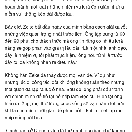
hoàn thành một loạt những nhiệm vụ khá đơn giản nhưng
niềm vui không kéo dài được lâu.
Bây giờ, Zeke bắt đầu ngày của mình bằng cách giải quyết
những việc quan trọng nhất trước tiên. Ông tập trung từ 60
đến 90 phút cho thách thức mà ông tin rằng có nhiều khả
năng sẽ góp phần vào giá trị lâu dài. “Là một nhà lãnh đạo,
đây là nhiệm vụ tôi phải thực hiện,” ông nói. “Chỉ là trước
đây tôi đã không nhận ra điều này.”
Không hẳn Zeke đã thấy được mọi vấn đề. Ví dụ như
những lúc đi công tác, đôi khi ông không tuân theo những
thói quen đã lập ra lúc ở nhà. Sau đó, ông phải đấu tranh
với chính mình để trở lại nề nếp làm việc cũ. Hiện tại ông
hiểu ra rằng, mọi thứ trong cuộc sống sẽ vận hành tốt hơn
khi ta cho mình thời gian để phục hồi – khi ta thiết lập một
nhịp sống hài hòa.
“Cách bạn xử lý công việc là thứ đánh gục bạn chứ không