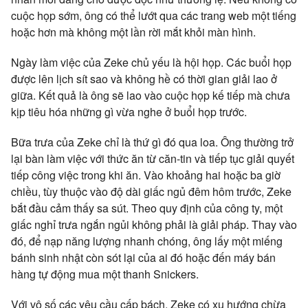
cuộc họp sớm, ông có thể lướt qua các trang web một tiếng
hoặc hơn mà không một lần rời mắt khỏi màn hình.
Ngày làm việc của Zeke chủ yếu là hội họp. Các buổi họp
được lên lịch sít sao và không hề có thời gian giải lao ở
giữa. Kết quả là ông sẽ lao vào cuộc họp kế tiếp mà chưa
kịp tiêu hóa những gì vừa nghe ở buổi họp trước.
Bữa trưa của Zeke chỉ là thứ gì đó qua loa. Ông thường trở
lại bàn làm việc với thức ăn từ căn-tin và tiếp tục giải quyết
tiếp công việc trong khi ăn. Vào khoảng hai hoặc ba giờ
chiều, tùy thuộc vào độ dài giấc ngủ đêm hôm trước, Zeke
bắt đầu cảm thấy sa sút. Theo quy định của công ty, một
giấc nghỉ trưa ngắn ngủi không phải là giải pháp. Thay vào
đó, để nạp năng lượng nhanh chóng, ông lấy một miếng
bánh sinh nhật còn sót lại của ai đó hoặc đến máy bán
hàng tự động mua một thanh Snickers.
Với vô số các yêu cầu cấp bách, Zeke có xu hướng chừa