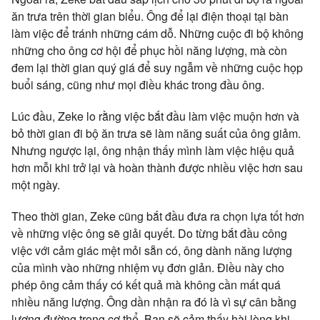
ăn trưa trên thời gian biểu. Ông để lại điện thoại tại bàn
làm việc để tránh những cám dỗ. Những cuộc đi bộ không
những cho ông cơ hội để phục hồi năng lượng, mà còn
đem lại thời gian quý giá để suy ngẫm về những cuộc họp
buổi sáng, cũng như mọi điều khác trong đầu ông.
Lúc đầu, Zeke lo rằng việc bắt đầu làm việc muộn hơn và
bỏ thời gian đi bộ ăn trưa sẽ làm năng suất của ông giảm.
Nhưng ngược lại, ông nhận thấy mình làm việc hiệu quả
hơn mỗi khi trở lại và hoàn thành được nhiều việc hơn sau
một ngày.
Theo thời gian, Zeke cũng bắt đầu đưa ra chọn lựa tốt hơn
về những việc ông sẽ giải quyết. Do từng bắt đầu công
việc với cảm giác mệt mỏi sẵn có, ông dành năng lượng
của mình vào những nhiệm vụ đơn giản. Điều này cho
phép ông cảm thấy có kết quả mà không cần mất quá
nhiều năng lượng. Ông dần nhận ra đó là vì sự cân bằng
lượng đường trong cơ thể. Bạn sẽ cảm thấy hài lòng khi