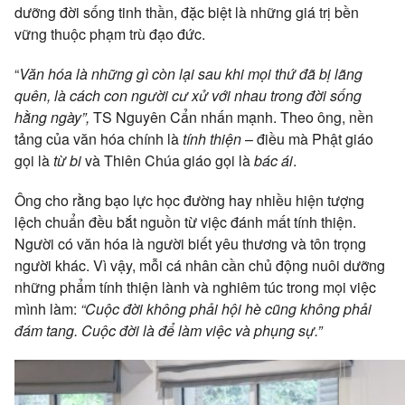
dưỡng đời sống tinh thần, đặc biệt là những giá trị bền
vững thuộc phạm trù đạo đức.
“
Văn hóa là những gì còn lại sau khi mọi thứ đã bị lãng
quên, là cách con người cư xử với nhau trong đời sống
hằng ngày”,
TS Nguyên Cẩn nhấn mạnh. Theo ông, nền
tảng của văn hóa chính là
tính thiện
– điều mà Phật giáo
gọi là
từ bi
và Thiên Chúa giáo gọi là
bác ái
.
Ông cho rằng bạo lực học đường hay nhiều hiện tượng
lệch chuẩn đều bắt nguồn từ việc đánh mất tính thiện.
Người có văn hóa là người biết yêu thương và tôn trọng
người khác. Vì vậy, mỗi cá nhân cần chủ động nuôi dưỡng
những phẩm tính thiện lành và nghiêm túc trong mọi việc
mình làm:
“Cuộc đời không phải hội hè cũng không phải
đám tang. Cuộc đời là để làm việc và phụng sự.”