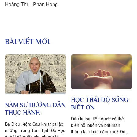
Hoàng Thi
–
Phan Hồng
BÀI VIẾT MỚI
HỌC THÁI ĐỘ SỐNG
NĂM SỰ HƯỚNG DẪN
BIẾT ƠN
THỰC HÀNH
Đâu là loại tiên dược có thể
Ba Điều Kiện: Sau khi thiết lập
biến nỗi buồn và bất mãn
những Trung Tâm Tịnh Độ Học
thành kho báu cảm xúc? Đó
ở một số quốc gia, chúng ta đặt