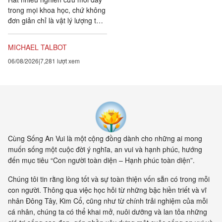
trong mọi khoa học, chứ không
đơn giản chỉ là vật lý lượng tử,
đều chứng tỏ rằng vạn vật ít
tính cá thể hơn rất nhiều so với
MICHAEL TALBOT
chúng ta tưởng. Một câu
06/08/2026
7,281 lượt xem
chuyện khoa học đang xuất
hiện cung cấp bằng chứng cho
thấy toàn bộ vật chất tồn tại
trong một mạng nhằng nhịt các
kết nối. Khía cạnh quan trọng
nhất của sự sống không còn là
vật nữa, mà là mối liên hệ giữa
các vật.
Cùng Sống An Vui là một cộng đồng dành cho những ai mong
muốn sống một cuộc đời ý nghĩa, an vui và hạnh phúc, hướng
đến mục tiêu “Con người toàn diện – Hạnh phúc toàn diện”.
Chúng tôi tin rằng lòng tốt và sự toàn thiện vốn sẵn có trong mỗi
con người. Thông qua việc học hỏi từ những bậc hiền triết và vĩ
nhân Đông Tây, Kim Cổ, cũng như từ chính trải nghiệm của mỗi
cá nhân, chúng ta có thể khai mở, nuôi dưỡng và lan tỏa những