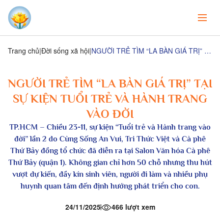
Trang chủ
Đời sống xã hội
NGƯỜI TRẺ TÌM “LA BÀN GIÁ TRỊ” TẠI SỰ KIỆN TUỔI TRẺ VÀ HÀNH TRANG VÀO ĐỜI
NGƯỜI TRẺ TÌM “LA BÀN GIÁ TRỊ” TẠI
SỰ KIỆN TUỔI TRẺ VÀ HÀNH TRANG
VÀO ĐỜI
TP.HCM
– Chiều 23-11, sự kiện “Tuổi trẻ và Hành trang vào
đời” lần 2 do Cùng Sống An Vui, Tri Thức Việt và Cà phê
Thứ Bảy đồng tổ chức đã diễn ra tại Salon Văn hóa Cà phê
Thứ Bảy (quận 1). Không gian chỉ hơn 50 chỗ nhưng thu hút
vượt dự kiến, đầy kín sinh viên, người đi làm và nhiều phụ
huynh quan tâm đến định hướng phát triển cho con.
24/11/2025
466 lượt xem