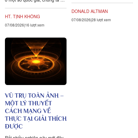
chính là lòng biết ơn, trong
ra năm sự hướng dẫn cho các
tiếng Anh là gratitude, bắt...
DONALD ALTMAN
hành giả Tịnh...
HT. TỊNH KHÔNG
07/08/2026
28 lượt xem
07/08/2026
16 lượt xem
VŨ TRỤ TOÀN ẢNH –
MỘT LÝ THUYẾT
CÁCH MẠNG VỀ
THỰC TẠI GIẢI THÍCH
ĐƯỢC
Rất nhiều nghiên cứu mới đây