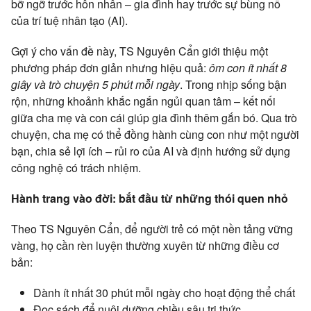
bỡ ngỡ trước hôn nhân – gia đình hay trước sự bùng nổ
của trí tuệ nhân tạo (AI).
Gợi ý cho vấn đề này, TS Nguyên Cẩn giới thiệu một
phương pháp đơn giản nhưng hiệu quả:
ôm con ít nhất 8
giây và trò chuyện 5 phút mỗi ngày
. Trong nhịp sống bận
rộn, những khoảnh khắc ngắn ngủi quan tâm – kết nối
giữa cha mẹ và con cái giúp gia đình thêm gắn bó. Qua trò
chuyện, cha mẹ có thể đồng hành cùng con như một người
bạn, chia sẻ lợi ích – rủi ro của AI và định hướng sử dụng
công nghệ có trách nhiệm.
Hành trang vào đời: bắt đầu từ những thói quen nhỏ
Theo TS Nguyên Cẩn, để người trẻ có một nền tảng vững
vàng, họ cần rèn luyện thường xuyên từ những điều cơ
bản:
Dành ít nhất 30 phút mỗi ngày cho hoạt động thể chất
Đọc sách để nuôi dưỡng chiều sâu tri thức