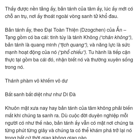
Thấy được nền tảng ấy, bản tánh của tâm ấy, lúc ấy mới có
chỗ an trụ, nơi ấy thoát ngoài vòng sanh tử khổ đau.
Bản tánh ấy, theo Đại Toàn Thiện (Dzogchen) của Ấn –
Tạng gồm có ba cái: tinh túy là tánh Không
(“chân không”)
,
bản tánh là quang minh
(“tịch quang”),
và năng lực là sức
mạnh hoạt động của nó
(“phổ chiếu”).
Tu hành là tiếp cận
thực tại gồm ba cái đó, nhận biết nó và thường xuyên sống
trong nó.
Thánh phàm vô khiếm vô dư
Bất sanh bất diệt như như Di Đà
Khuôn mặt xưa nay hay bản tánh của tâm không phải biến
mất khi chúng ta sanh ra. Dù cuộc đời duyên nghiệp mỗi
người có như thế nào, bản tánh ấy vẫn có mặt nơi chúng ta
từng phút từng giây và chúng ta có thể khám phá trở lại nó
trong bất cứ thời gian không gian nào.