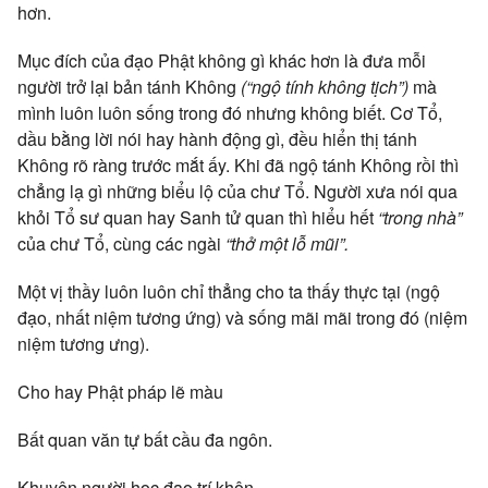
hơn.
Mục đích của đạo Phật không gì khác hơn là đưa mỗi
người trở lại bản tánh Không
(“ngộ tính không tịch”)
mà
mình luôn luôn sống trong đó nhưng không biết. Cơ Tổ,
dầu bằng lời nói hay hành động gì, đều hiển thị tánh
Không rõ ràng trước mắt ấy. Khi đã ngộ tánh Không rồi thì
chẳng lạ gì những biểu lộ của chư Tổ. Người xưa nói qua
khỏi Tổ sư quan hay Sanh tử quan thì hiểu hết
“trong nhà”
của chư Tổ, cùng các ngài
“thở một lỗ mũi”.
Một vị thầy luôn luôn chỉ thẳng cho ta thấy thực tại (ngộ
đạo, nhất niệm tương ứng) và sống mãi mãi trong đó (niệm
niệm tương ưng).
Cho hay Phật pháp lẽ màu
Bất quan văn tự bất cầu đa ngôn.
Khuyên người học đạo trí khôn