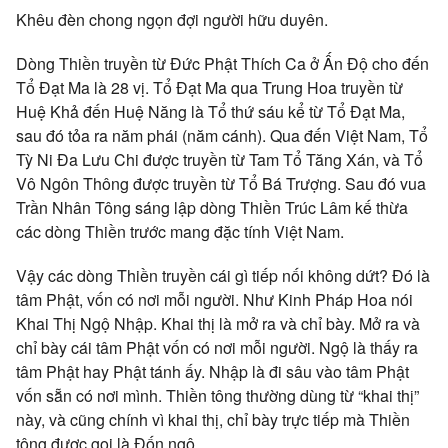
Khêu đèn chong ngọn đợi người hữu duyên.
Dòng Thiền truyền từ Đức Phật Thích Ca ở Ấn Độ cho đến
Tổ Đạt Ma là 28 vị. Tổ Đạt Ma qua Trung Hoa truyền từ
Huệ Khả đến Huệ Năng là Tổ thứ sáu kể từ Tổ Đạt Ma,
sau đó tỏa ra năm phái (năm cánh). Qua đến Việt Nam, Tổ
Tỳ Ni Đa Lưu Chi được truyền từ Tam Tổ Tăng Xán, và Tổ
Vô Ngôn Thông được truyền từ Tổ Bá Trượng. Sau đó vua
Trần Nhân Tông sáng lập dòng Thiền Trúc Lâm kế thừa
các dòng Thiền trước mang đặc tính Việt Nam.
Vậy các dòng Thiền truyền cái gì tiếp nối không dứt? Đó là
tâm Phật, vốn có nơi mỗi người. Như Kinh Pháp Hoa nói
Khai Thị Ngộ Nhập. Khai thị là mở ra và chỉ bày. Mở ra và
chỉ bày cái tâm Phật vốn có nơi mỗi người. Ngộ là thấy ra
tâm Phật hay Phật tánh ấy. Nhập là đi sâu vào tâm Phật
vốn sẵn có nơi mình. Thiền tông thường dùng từ “khai thị”
này, và cũng chính vì khai thị, chỉ bày trực tiếp mà Thiền
tông được gọi là Đốn ngộ.