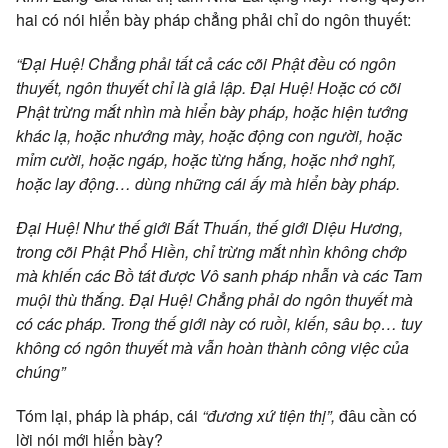
hai có nói hiển bày pháp chẳng phải chỉ do ngôn thuyết:
“Đại Huệ! Chẳng phải tất cả các cõi Phật đều có ngôn
thuyết, ngôn thuyết chỉ là giả lập. Đại Huệ! Hoặc có cõi
Phật trừng mắt nhìn mà hiển bày pháp, hoặc hiện tướng
khác lạ, hoặc nhướng mày, hoặc động con người, hoặc
mỉm cười, hoặc ngáp, hoặc từng hắng, hoặc nhớ nghĩ,
hoặc lay động… dùng những cái ấy mà hiển bày pháp.
Đại Huệ! Như thế giới Bất Thuấn, thế giới Diệu Hương,
trong cõi Phật Phổ Hiền, chỉ trừng mắt nhìn không chớp
mà khiến các Bồ tát được Vô sanh pháp nhẫn và các Tam
muội thù thắng. Đại Huệ! Chẳng phải do ngôn thuyết mà
có các pháp. Trong thế giới này có ruồi, kiến, sâu bọ… tuy
không có ngôn thuyết mà vẫn hoàn thành công việc của
chúng”
Tóm lại, pháp là pháp, cái
“đương xứ tiện thị”,
đâu cần có
lời nói mới hiển bày?