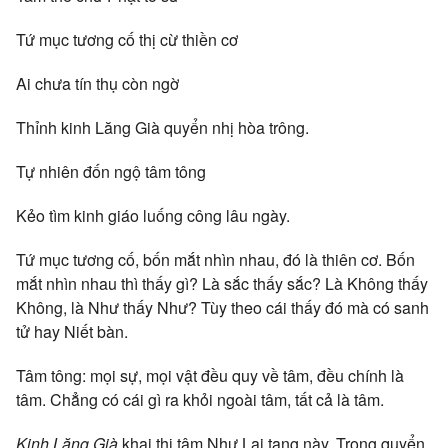
Tứ mục tương cố thị cừ thiền cơ
Ai chưa tín thụ còn ngờ
Thỉnh kinh Lăng Già quyển nhị hòa trông.
Tự nhiên đốn ngộ tâm tông
Kẻo tìm kinh giáo luống công lâu ngày.
Tứ mục tương cố, bốn mắt nhìn nhau, đó là thiên cơ. Bốn
mắt nhìn nhau thì thấy gì? Là sắc thấy sắc? Là Không thấy
Không, là Như thấy Như? Tùy theo cái thấy đó mà có sanh
tử hay Niết bàn.
Tâm tông: mọi sự, mọi vật đều quy về tâm, đều chính là
tâm. Chẳng có cái gì ra khỏi ngoài tâm, tất cả là tâm.
Kinh Lăng Già
khai thị tâm Như Lai tạng này. Trong quyển