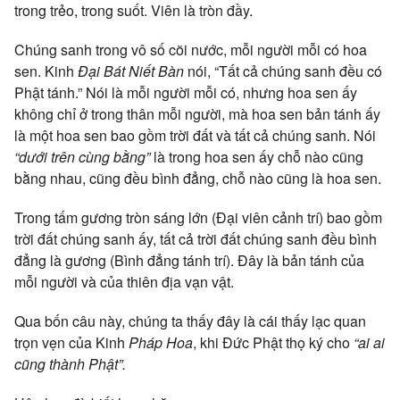
trong trẻo, trong suốt. Viên là tròn đầy.
Chúng sanh trong vô số cõi nước, mỗi người mỗi có hoa
sen. Kinh
Đại Bát Niết Bàn
nói, “Tất cả chúng sanh đều có
Phật tánh.” Nói là mỗi người mỗi có, nhưng hoa sen ấy
không chỉ ở trong thân mỗi người, mà hoa sen bản tánh ấy
là một hoa sen bao gồm trời đất và tất cả chúng sanh. Nói
“dưới trên cùng bằng”
là trong hoa sen ấy chỗ nào cũng
bằng nhau, cũng đều bình đẳng, chỗ nào cũng là hoa sen.
Trong tấm gương tròn sáng lớn (Đại viên cảnh trí) bao gồm
trời đất chúng sanh ấy, tất cả trời đất chúng sanh đều bình
đẳng là gương (Bình đẳng tánh trí). Đây là bản tánh của
mỗi người và của thiên địa vạn vật.
Qua bốn câu này, chúng ta thấy đây là cái thấy lạc quan
trọn vẹn của Kinh
Pháp Hoa
, khi Đức Phật thọ ký cho
“ai ai
cũng thành Phật”.