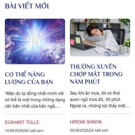
BÀI VIẾT MỚI
THƯỜNG XUYÊN
CHỢP MẮT TRONG
CƠ THỂ NĂNG
NĂM PHÚT
LƯỢNG CỦA BẠN
Sau khi ăn trưa, tôi có thói
“Mặc dù tự đồng nhất mình với
quen ngủ trưa 20, 30 phút.
cơ thể là một trong những dạng
Ngoài ra, những lúc thấy mệt
căn bản nhất của bản ngã,
mỏi, tôi cũng hay chợp mắt
điều rất may là bạn có thể dễ
khoảng năm phút. Điều quan...
dàng vượt...
HIROMI SHINYA
ECKHART TOLLE
09/08/2026
34 lượt xem
10/08/2026
56 lượt xem