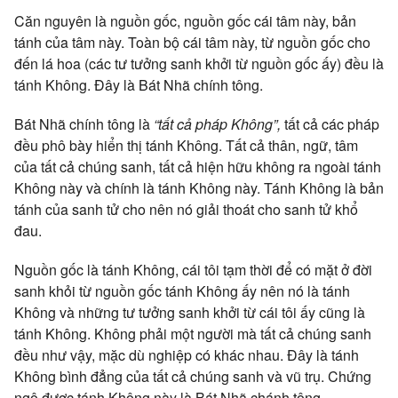
Căn nguyên là nguồn gốc, nguồn gốc cái tâm này, bản
tánh của tâm này. Toàn bộ cái tâm này, từ nguồn gốc cho
đến lá hoa (các tư tưởng sanh khởi từ nguồn gốc ấy) đều là
tánh Không. Đây là Bát Nhã chính tông.
Bát Nhã chính tông là
“tất cả pháp Không”,
tất cả các pháp
đều phô bày hiển thị tánh Không. Tất cả thân, ngữ, tâm
của tất cả chúng sanh, tất cả hiện hữu không ra ngoài tánh
Không này và chính là tánh Không này. Tánh Không là bản
tánh của sanh tử cho nên nó giải thoát cho sanh tử khổ
đau.
Nguồn gốc là tánh Không, cái tôi tạm thời để có mặt ở đời
sanh khỏi từ nguồn gốc tánh Không ấy nên nó là tánh
Không và những tư tưởng sanh khởi từ cái tôi ấy cũng là
tánh Không. Không phải một người mà tất cả chúng sanh
đều như vậy, mặc dù nghiệp có khác nhau. Đây là tánh
Không bình đẳng của tất cả chúng sanh và vũ trụ. Chứng
ngộ được tánh Không này là Bát Nhã chánh tông.