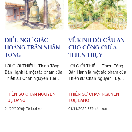
ĐIỀU NGỰ GIÁC
VỀ KINH ĐÔ CẦU AN
HOÀNG TRẦN NHÂN
CHO CÔNG CHÚA
TÔNG
THIÊN THỤY
LỜI GIỚI THIỆU Thiền Tông
LỜI GIỚI THIỆU Thiền Tông
Bản Hạnh là một tác phẩm của
Bản Hạnh là một tác phẩm của
Thiền sư Chân Nguyên Tuệ
Thiền sư Chân Nguyên Tuệ
Đăng (1647-1726) viết về
Đăng (1647-1726) viết về
Thiền phái Trúc Lâm Yên Tử
Thiền phái Trúc Lâm Yên Tử
THIỀN SƯ CHÂN NGUYÊN
THIỀN SƯ CHÂN NGUYÊN
với ba...
với ba...
TUỆ ĐĂNG
TUỆ ĐĂNG
01/02/2026
470 lượt xem
01/11/2025
379 lượt xem