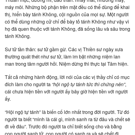
máy môi. Những bộ phận trên mặt đều có thể dùng để khai
thị, hiển bày tánh Không, cội nguồn của mọi sự. Một người
có thể dùng những cử chỉ để bày tỏ tánh Không như vậy vì
họ đã quen thuộc với tánh Không, đã sống lâu và sâu trong
tánh Không.
Sư tử tần thân: sư tử gầm gừ. Các vị Thiền sư ngày xưa
thường quát thét như sư tử, làm im bặt những niệm lan
man trong tâm người hỏi. Niệm dừng thì thực tại Tâm hiện.
Tất cả những hành động, lời nói của các vị thầy chỉ có mục
đích làm cho người ta
“hội ngộ tự tánh tức thì chứng nên”
,
cái chưa hiện tiền với người ấy bây giờ hiện tiền với người
ấy.
“Hội ngộ tự tánh” là biến cố lớn nhất trong đời người. Từ đó
người ta biết “mình là cái gì, mình sanh ra từ đâu và chết sẽ
đi về đâu”. Trước đó người ta chỉ biết sống cho và bằng
con người sanh tử, con người có sanh ra và sẽ chết đi.