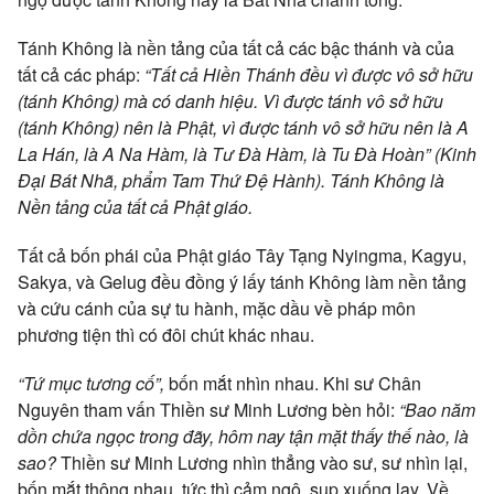
Tánh Không là nền tảng của tất cả các bậc thánh và của
tất cả các pháp:
“Tất cả Hiền Thánh đều vì được vô sở hữu
(tánh Không) mà có danh hiệu. Vì được tánh vô sở hữu
(tánh Không) nên là Phật, vì được tánh vô sở hữu nên là A
La Hán, là A Na Hàm, là Tư Đà Hàm, là Tu Đà Hoàn” (Kinh
Đại Bát Nhã, phẩm Tam Thứ Đệ Hành). Tánh Không là
Nền tảng của tất cả Phật giáo.
Tất cả bốn phái của Phật giáo Tây Tạng Nyingma, Kagyu,
Sakya, và Gelug đều đồng ý lấy tánh Không làm nền tảng
và cứu cánh của sự tu hành, mặc dầu về pháp môn
phương tiện thì có đôi chút khác nhau.
“Tứ mục tương cố”,
bốn mắt nhìn nhau. Khi sư Chân
Nguyên tham vấn Thiền sư Minh Lương bèn hỏi:
“Bao năm
dồn chứa ngọc trong đãy, hôm nay tận mặt thấy thế nào, là
sao?
Thiền sư Minh Lương nhìn thẳng vào sư, sư nhìn lại,
bốn mắt thông nhau, tức thì cảm ngộ, sụp xuống lạy. Về