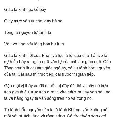
Giáo là kinh lục kể bày
Giấy mực văn tự chất đầy hà sa
Tông là nguyên tự tánh ta
Vốn vô nhất vật lặng hòa hư linh.
Giáo là kinh, lời của Phật, và lục là lời của chư Tổ. Đó là
sự hiển bày ra ngôn ngữ văn tự của cái tâm giác ngộ. Còn
Tông chính là cái tâm giác ngộ ấy, cái tự tánh bổn nguyên
của ta. Cái sau thì trực tiếp, cái trước thì gián tiếp.
Gặp một vị thầy và đã chuẩn bị đầy đủ, thì vị thầy sẽ trực
tiếp giới thiệu, trực tiếp đưa ta vào cái xưa nay vốn sẵn nơi
ta và hằng ngày ta vẫn sống trên nó và trong nó.
Tự tánh bổn nguyên của ta là tánh Không, vốn không có
một vật gì, tịch lặng và rỗng sáng. Có
“tự nhiên đốn ngộ