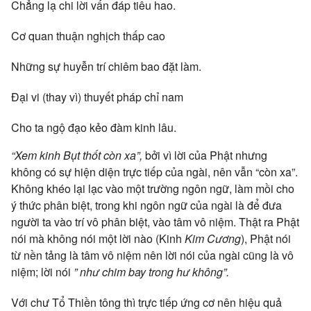
Chẳng lạ chi lời vấn đáp tiêu hao.
Cơ quan thuận nghịch thấp cao
Những sự huyễn trí chiêm bao đặt làm.
Đại vi (thay vì) thuyết pháp chỉ nam
Cho ta ngộ đạo kẻo đàm kinh lâu.
“Xem kinh Bụt thốt còn xa”,
bởi vì lời của Phật nhưng
không có sự hiện diện trực tiếp của ngài, nên vẫn “còn xa”.
Không khéo lại lạc vào một trường ngôn ngữ, làm mồi cho
ý thức phân biệt, trong khi ngôn ngữ của ngài là để đưa
người ta vào trí vô phân biệt, vào tâm vô niệm. Thật ra Phật
nói mà không nói một lời nào (Kinh
Kim Cương
), Phật nói
từ nền tảng là tâm vô niệm nên lời nói của ngài cũng là vô
niệm; lời nói
” như chim bay trong hư không”.
Với chư Tổ Thiền tông thì trực tiếp ứng cơ nên hiệu quả