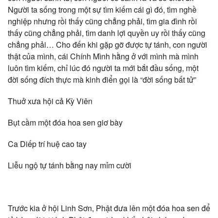
Người ta sống trong một sự tìm kiếm cái gì đó, tìm nghề
nghiệp nhưng rồi thấy cũng chẳng phải, tìm gia đình rồi
thấy cũng chẳng phải, tìm danh lợi quyền uy rồi thấy cũng
chẳng phải… Cho đến khi gặp gỡ được tự tánh, con người
thật của mình, cái Chính Mình hằng ở với mình mà mình
luôn tìm kiếm, chỉ lúc đó người ta mới bắt đầu sống, một
đời sống đích thực mà kinh điển gọi là “đời sống bất tử”
Thuở xưa hội cả Kỳ Viên
Bụt cầm một đóa hoa sen giơ bày
Ca Diếp trí huệ cao tay
Liễu ngộ tự tánh bằng nay mỉm cười
Trước kia ở hội Linh Sơn, Phật đưa lên một đóa hoa sen để