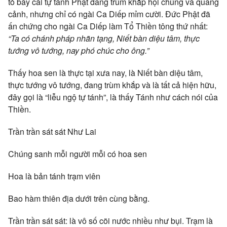
tỏ bày cái tự tánh Phật đang trùm khắp hội chúng và quang
cảnh, nhưng chỉ có ngài Ca Diếp mỉm cười. Đức Phật đã
ấn chứng cho ngài Ca Diếp làm Tổ Thiền tông thứ nhất:
“Ta có chánh pháp nhãn tạng, Niết bàn diệu tâm, thực
tướng vô tướng, nay phó chúc cho ông.”
Thấy hoa sen là thực tại xưa nay, là Niết bàn diệu tâm,
thực tướng vô tướng, đang trùm khắp và là tất cả hiện hữu,
đây gọi là “liễu ngộ tự tánh”, là thấy Tánh như cách nói của
Thiền.
Trần trần sát sát Như Lai
Chúng sanh mỗi người mỗi có hoa sen
Hoa là bản tánh trạm viên
Bao hàm thiên địa dưới trên cùng bằng.
Trần trần sát sát: là vô số cõi nước nhiều như bụi. Trạm là