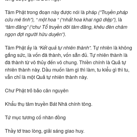
Tâm Phật trong đoạn này được nói là pháp
(”Truyền pháp
cứu mê tình”), “ một hoa “
(“nhất hoa khai ngũ diệp”),
là
“tâm đăng”
(“chư Tổ truyền dõi tâm đăng, khêu đèn châm
ngọn đợi người hữu duyên”).
Tâm Phật ấy là
“Kết quả tự nhiên thành”.
Tự nhiên là không
gắng sức, là vốn đã thành, vốn sẵn đủ. Tự nhiên thành là
đã thành từ vô thủy đến vô chung. Thiền chính là Quả tự
nhiên thành này. Dầu muốn làm gì thì làm, tu kiểu gì thì tu,
vẫn chỉ là một Quả tự nhiên thành này.
Chư Phật trỏ bảo căn nguyên
Khẩu thụ tâm truyền Bát Nhã chính tông.
Tứ mục tương cố nhãn đồng
Thầy tớ trao lòng, giải sáng giao huy.