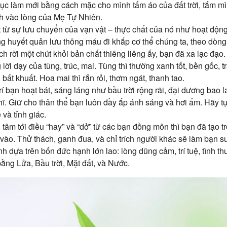
tục làm mới bằng cách mặc cho mình tấm áo của đất trời, tắm mình
nh vào lòng của Mẹ Tự Nhiên.
 từ sự lưu chuyển của vạn vật – thực chất của nó như hoạt độn
g huyết quản lưu thông máu đi khắp cơ thể chúng ta, theo dòng
ch rời một chút khỏi bản chất thiêng liêng ấy, bạn đã xa lạc đạo.
ời dạy của tùng, trúc, mai. Tùng thì thường xanh tốt, bền gốc, t
 bất khuất. Hoa mai thì rắn rỏi, thơm ngát, thanh tao.
í bạn hoạt bát, sáng láng như bầu trời rộng rãi, đại dương bao la
hĩ. Giữ cho thân thể bạn luôn đầy ắp ánh sáng và hơi ấm. Hãy t
 và tỉnh giác.
tâm tới điều “hay” và “dở” từ các bạn đồng môn thì bạn đã tạo 
 vào. Thử thách, ganh đua, và chỉ trích người khác sẽ làm bạn s
h dựa trên bốn đức hạnh lớn lao: lòng dũng cảm, trí tuệ, tình th
ằng Lửa, Bầu trời, Mặt đất, và Nước.