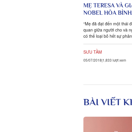
MẸ TERESA VÀ GI
NOBEL HÒA BÌNH 
“Mẹ đã đạt đến một thái 
quan giữa người cho và n
có thể loại bỏ hết sự phân
niệm thường được đa số n
chấp nhận. Dưới mắt Mẹ,
SƯU TẦM
người ta vốn cho là nhận,
05/07/2018
1,833 lượt xem
người cho, và là người ch
cả. Cho, cho đi một điều 
mình, là điều đem lại niềm
sự, và người được phép c
nhận được ơn phúc quý gi
BÀI VIẾT 