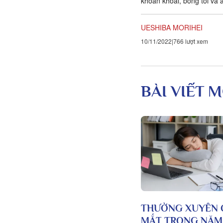
khoan khoái, bóng tối và 
sinh trưởng và tan rã. Mỗi.
UESHIBA MORIHEI
10/11/2022
766 lượt xem
BÀI VIẾT M
THƯỜNG XUYÊN 
MẮT TRONG NĂM