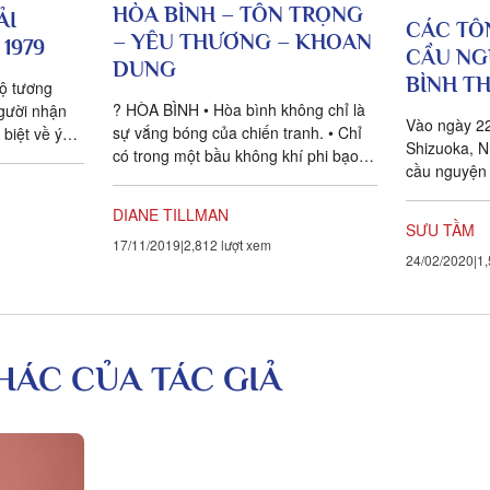
HÒA BÌNH – TÔN TRỌNG
ẢI
CÁC TÔ
– YÊU THƯƠNG – KHOAN
1979
CẦU NG
DUNG
BÌNH TH
độ tương
? HÒA BÌNH • Hòa bình không chỉ là
gười nhận
Vào ngày 22
sự vắng bóng của chiến tranh. • Chỉ
 biệt về ý
Shizuoka, N
có trong một bầu không khí phi bạo
gười ta
cầu nguyện 
lực, biết lắng nghe, chấp nhận,...
 người mà
sự tham gia
 cũng là
DIANE TILLMAN
thuộc các...
o nhiều hơn
SƯU TẦM
17/11/2019
2,812 lượt xem
của chính
24/02/2020
1,
 vui thực
ho là người
á nhất.”
KHÁC CỦA TÁC GIẢ