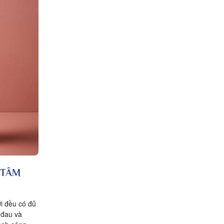
 TÂM
i đều có đủ
 đau và