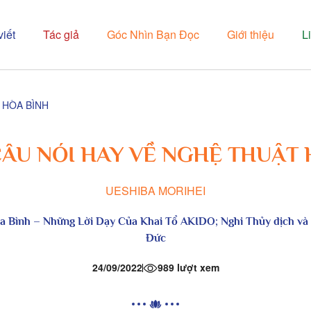
viết
Tác giả
Góc Nhìn Bạn Đọc
Giới thiệu
L
 HÒA BÌNH
ÂU NÓI HAY VỀ NGHỆ THUẬT 
UESHIBA MORIHEI
a Bình
– Những Lời Dạy Của Khai Tổ AKIDO; Nghi Thủy dịch và
Đức
24/09/2022
989 lượt xem