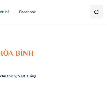
iên hệ
Facebook
HÒA BÌNH
 chú thích; NXB. Hồng