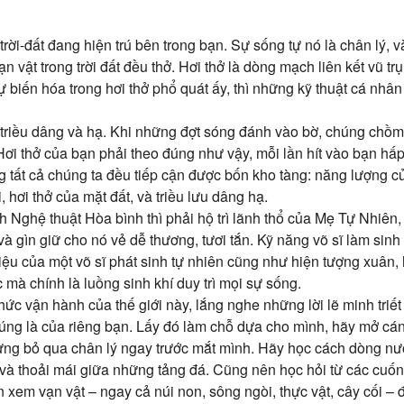
trời-đất đang hiện trú bên trong bạn. Sự sống tự nó là chân lý, 
ạn vật trong trời đất đều thở. Hơi thở là dòng mạch liên kết vũ tr
 biến hóa trong hơi thở phổ quát ấy, thì những kỹ thuật cá nhâ
triều dâng và hạ. Khi những đợt sóng đánh vào bờ, chúng chồm
Hơi thở của bạn phải theo đúng như vậy, mỗi lần hít vào bạn hấp
g tất cả chúng ta đều tiếp cận được bốn kho tàng: năng lượng củ
i, hơi thở của mặt đất, và triều lưu dâng hạ.
 Nghệ thuật Hòa bình thì phải hộ trì lãnh thổ của Mẹ Tự Nhiên
và gìn giữ cho nó vẻ dễ thương, tươi tắn. Kỹ năng võ sĩ làm sinh
iệu của một võ sĩ phát sinh tự nhiên cũng như hiện tượng xuân, 
 mà chính là luồng sinh khí duy trì mọi sự sống.
hức vận hành của thế giới này, lắng nghe những lời lẽ minh triết
húng là của riêng bạn. Lấy đó làm chỗ dựa cho mình, hãy mở cá
ừng bỏ qua chân lý ngay trước mắt mình. Hãy học cách dòng nước
và thoải mái giữa những tảng đá. Cũng nên học hỏi từ các cuố
 xem vạn vật – ngay cả núi non, sông ngòi, thực vật, cây cối – đ