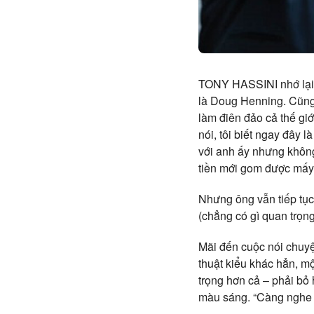
TONY HASSINI nhớ lại c
là Doug Henning. Cũng 
làm điên đảo cả thế gi
nói, tôi biết ngay đây 
với anh ấy nhưng không 
tiền mới gom được mấy b
Nhưng ông vẫn tiếp tục 
(chẳng có gì quan trọng
Mãi đến cuộc nói chuyệ
thuật kiểu khác hẳn, 
trọng hơn cả – phải bỏ
màu sáng. “Càng nghe t