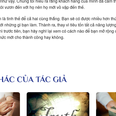
 như vậy. Chúng tôi hiểu ra rằng khách hàng của mình đã cảm th
tôi vươn đến với họ nên họ mới vồ vập đến thế.
 là tình thế để cả hai cùng thắng. Bạn sẽ có được nhiều hơn th
i những gì bạn làm. Thành ra, thay vì tiêu tốn tất cả năng lượn
hì trước tiên, bạn hãy nghĩ lại xem có cách nào để bạn mở rộng 
thức mới cho thành công hay không.
KHÁC CỦA TÁC GIẢ