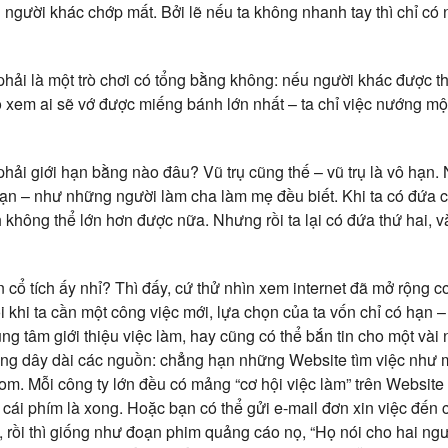
ị người khác chớp mất. Bởi lẽ nếu ta không nhanh tay thì chỉ c
hải là một trò chơi có tổng bằng không: nếu người khác được th
co xem ai sẽ vớ được miếng bánh lớn nhất – ta chỉ việc nướng mộ
phải giới hạn bằng nào đâu? Vũ trụ cũng thế – vũ trụ là vô hạn
ạn – như những người làm cha làm mẹ đều biết. Khi ta có đứa c
 không thể lớn hơn được nữa. Nhưng rồi ta lại có đứa thứ hai, và 
cổ tích ấy nhỉ? Thì đấy, cứ thử nhìn xem internet đã mở rộng c
 khi ta cần một công việc mới, lựa chọn của ta vốn chỉ có hạn 
ung tâm giới thiệu việc làm, hay cũng có thể bắn tin cho một và
ng dây dài các nguồn: chẳng hạn những Website tìm việc như 
m. Mỗi công ty lớn đều có mảng “cơ hội việc làm” trên Website
cái phím là xong. Hoặc bạn có thể gửi e-mail đơn xin việc đến
, rồi thì giống như đoạn phim quảng cáo nọ, “Họ nói cho hai ng