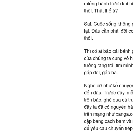
miếng bánh trước khi b
thôi. Thật thế à?
Sai. Cuộc sống không p
lại. Đâu cần phải đôi 
thôi.
Thì có ai bảo cái bánh 
của chúng ta cũng vô h
tưởng rằng trái tim mình
gấp đôi, gấp ba.
Nghe cứ như kể chuyện 
đến đâu. Trước đây, mỗi
trên báo, ghé qua cả tr
đây ta đã có nguyên hà
trên mạng như xanga.co
cập bằng cách bấm vài 
để yêu cầu chuyển tiếp