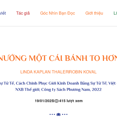
viết
Tác giả
Góc Nhìn Bạn Đọc
Giới thiệu
L
NƯỚNG MỘT CÁI BÁNH TO HƠ
LINDA KAPLAN THALER
ROBIN KOVAL
ự Tử Tế, Cách Chinh Phục Giới Kinh Doanh Bằng Sự Tử Tế
; Việ
NXB Thế giới; Công ty Sách Phương Nam, 2022
19/01/2025
415 lượt xem