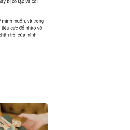
ấy bị cô lập và coi
ứ mình muốn, và trong
g tiêu cực để nhào vô
chân trời của mình