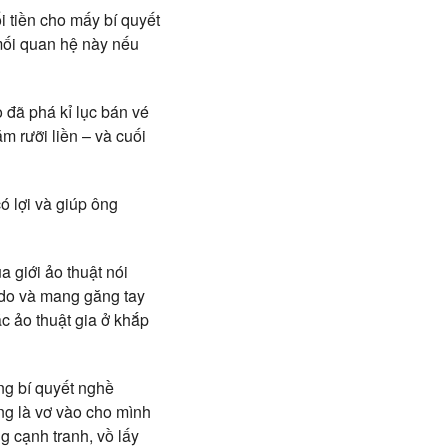
i tiền cho mấy bí quyết
 mối quan hệ này nếu
 đã phá kỉ lục bán vé
m rưỡi liền – và cuối
ó lợi và giúp ông
 giới ảo thuật nói
edo và mang găng tay
ác ảo thuật gia ở khắp
ng bí quyết nghề
ng là vơ vào cho mình
g cạnh tranh, vồ lấy