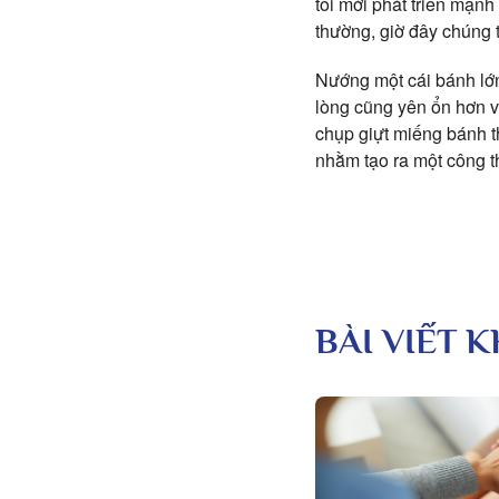
tôi mới phát triển mạnh
thường, giờ đây chúng 
Nướng một cái bánh lớn
lòng cũng yên ổn hơn vớ
chụp giựt miếng bánh t
nhằm tạo ra một công 
BÀI VIẾT 