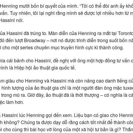
Henning mười bốn bí quyết của mình. “Tôi có thể đòi anh ấy khố
 vấn. Tuy nhiên, tôi lại nghĩ rằng mình sẽ được lợi nhiều hơn từ
Hassini nói.
ủa Hassini đã trúng to. Màn diễn của Henning ra mắt tại Toronto
đó đến lượt Broadway – nơi nó được trình diễn trong suốt bốn nă
õi cho một series chuyên mục truyền hình cực kì thành công.
a cái bánh cho Hassini, đề nghị với ông một hợp đồng tư vấn c
ình là Hiệp hội ảo thuật gia quốc tế.
àm giàu cho Henning và Hassini mà còn nâng cao danh tiếng của
hình tượng của ảo thuật gia chỉ là một người đàn ông mặc tux
ừ trong mũ ra. Giờ đây, ảo thuật đã là thời thượng – có nghĩa là c
iệc làm hơn.
 Hassini lúc Henning gọi đến xem. Liệu bạn có giao cho Henni
h không? Chúng ta được dạy dỗ rằng cách tốt nhất để thành cô
i cho cùng thì bài học vỡ lòng của một xã hội tư bản là gì? Thắn