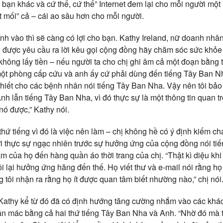
i bạn khác và cứ thế, cứ thế” Internet đem lại cho mỗi người một
t mối” cả – cái ao sâu hơn cho mỗi người.
nh vào thì sẽ càng có lợi cho bạn. Kathy Ireland, nữ doanh nhâ
i được yêu cầu ra lời kêu gọi cộng đồng hãy chăm sóc sức khỏe 
không lấy tiền – nếu người ta cho chị ghi âm cả một đoạn bằng
một phòng cấp cứu và anh ấy cứ phải dùng đến tiếng Tây Ban Nh
iết cho các bệnh nhân nói tiếng Tây Ban Nha. Vậy nên tôi bảo h
nh lẫn tiếng Tây Ban Nha, vì đó thực sự là một thông tin quan 
nó được,” Kathy nói.
hứ tiếng vì đó là việc nên làm – chị không hề có ý định kiếm ch
i thực sự ngạc nhiên trước sự hưởng ứng của cộng đồng nói tiến
m của họ đến hàng quần áo thời trang của chị. “Thật kì diệu kh
i lại hưởng ứng hăng đến thế. Họ viết thư và e-mail nói rằng họ r
 tôi nhận ra rằng họ ít được quan tâm biết nhường nào,” chị nói
 Kathy kể từ đó đã có định hướng tăng cường nhắm vào các khác
ãn mác bằng cả hai thứ tiếng Tây Ban Nha và Anh. “Nhờ đó mà