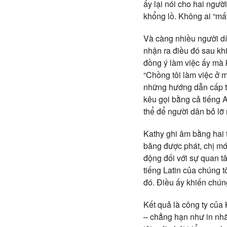
ấy lại nói cho hai ngườ
khổng lồ. Không ai “mấ
Và càng nhiều người dí
nhận ra điều đó sau kh
đồng ý làm việc ấy mà 
“Chồng tôi làm việc ở 
những hướng dẫn cấp th
kêu gọi bằng cả tiếng A
thể để người dân bỏ lỡ 
Kathy ghi âm bằng hai t
băng được phát, chị mớ
động đối với sự quan tâ
tiếng Latin của chúng tô
đó. Điều ấy khiến chúng
Kết quả là công ty của
– chẳng hạn như in nh