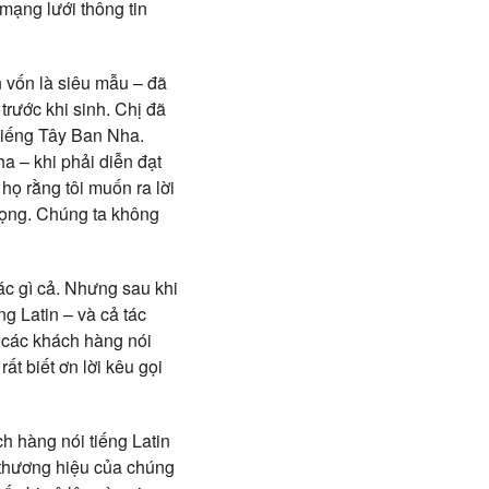
 mạng lưới thông tin
n vốn là siêu mẫu – đã
trước khi sinh. Chị đã
 tiếng Tây Ban Nha.
a – khi phải diễn đạt
ọ rằng tôi muốn ra lời
trọng. Chúng ta không
ác gì cả. Nhưng sau khi
g Latin – và cả tác
i các khách hàng nói
ất biết ơn lời kêu gọi
.
h hàng nói tiếng Latin
 thương hiệu của chúng