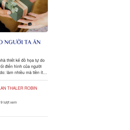
O NGƯỜI TA ĂN
nhà thiết kế đồ họa tự do
rối điển hình của người
do: làm nhiều mà tiền ít.
...
LAN THALER
ROBIN
9 lượt xem