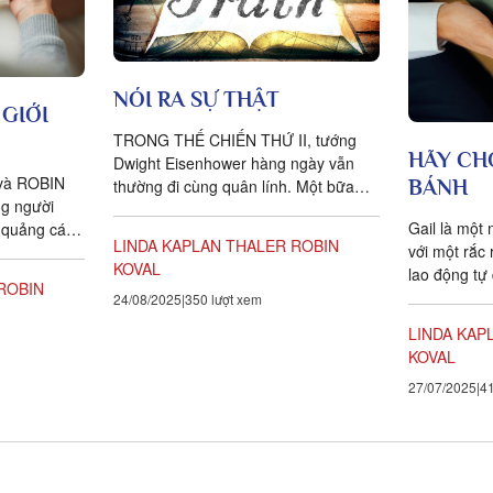
NÓI RA SỰ THẬT
GIỚI
TRONG THẾ CHIẾN THỨ II, tướng
HÃY CH
Dwight Eisenhower hàng ngày vẫn
và ROBIN
thường đi cùng quân lính. Một bữa
BÁNH
ng người
nọ, trong lúc những người lính đang
Gail là một 
 quảng cáo
chuẩn bị bước vào trận...
LINDA KAPLAN THALER
ROBIN
với một rắc 
ơn giản
KOVAL
lao động tự 
ROBIN
Mặc dù đông
24/08/2025
350 lượt xem
LINDA KAP
KOVAL
27/07/2025
41