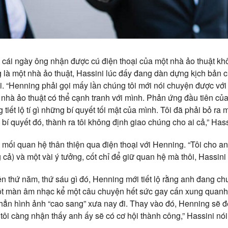
ái ngày ông nhận được cú điện thoại của một nhà ảo thuật khôn
là một nhà ảo thuật, Hassini lúc đấy đang dàn dựng kịch bản 
ới. “Henning phải gọi mấy lần chúng tôi mới nói chuyện được vớ
là nhà ảo thuật có thể cạnh tranh với mình. Phản ứng đầu tiên của
tiết lộ tí gì những bí quyết tối mật của mình. Tôi đã phải bỏ r
í quyết đó, thành ra tôi không định giao chúng cho ai cả,” Hass
mối quan hệ thân thiện qua điện thoại với Henning. “Tôi cho an
 cả) và một vài ý tưởng, cốt chỉ để giữ quan hệ mà thôi, Hassini
n thứ năm, thứ sáu gì đó, Henning mới tiết lộ rằng anh đang c
một màn âm nhạc kể một câu chuyện hết sức gay cấn xung quanh
 hẳn hình ảnh “cao sang” xưa nay đi. Thay vào đó, Henning sẽ đ
ôi càng nhận thấy anh ấy sẽ có cơ hội thành công,” Hassini nói