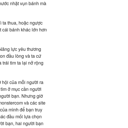
ó nước nhặt vụn bánh mà
ì ta thua, hoặc ngược
t cái bánh khác lớn hơn
. Năng lực yêu thương
on đầu lòng và ta cứ
trái tim ta lại nở rộng
ơ hội của mỗi người ra
– tìm ở mục cần người
i người bạn. Nhưng giờ
monstercom và các site
 của mình để bạn truy
 các đầu mối lựa chọn
ười bạn, hai người bạn