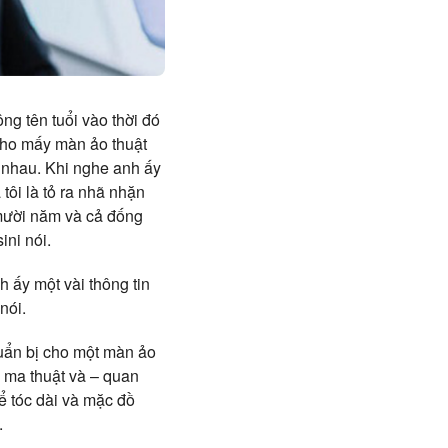
g tên tuổi vào thời đó
cho mấy màn ảo thuật
i nhau. Khi nghe anh ấy
 tôi là tỏ ra nhã nhặn
a mười năm và cả đống
ini nói.
h ấy một vài thông tin
 nói.
huẩn bị cho một màn ảo
 ma thuật và – quan
ể tóc dài và mặc đồ
.