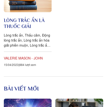
LÒNG TRẮC ẨN LÀ
THUỐC GIẢI
Lòng trắc ẩn, Thấu cảm, Động
lòng trắc ẩn, Lòng trắc ẩn hóa
giải phiền muộn, Lòng trắc ẩn
hóa giải nỗi đau, Lòng trắc ẩn
là thấu hiểu
VALERIE MASON - JOHN
15/04/2023
884 lượt xem
BÀI VIẾT MỚI