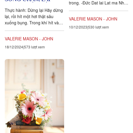
trong. -Đức Dat lai Lat ma Như
chúng ta biết, khi khám phá nỗi
Thực hành: Dừng lại Hãy dừng
tức giận,...
lại, rồi hít một hơi thật sâu
VALERIE MASON - JOHN
xuống bụng. Trong khí hít vào,
10/12/2023
530 lượt xem
hãy cố kết nối với trái tim của
mình, như thể...
VALERIE MASON - JOHN
18/12/2024
573 lượt xem