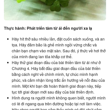
Thực hành: Phát triển tâm từ ái đến người xa lạ
Hãy hít thở sâu nhiều lần, đặt cuốn sách xuống, và an
tọa. Hãy đảm bảo là ghế mình ngồi vững chắc và
chân bạn chạm vào mặt sàn. Sau đó, ý thức về hơi thở
của mình đang lan tỏa khắp cơ thể.
Hãy thử giai đoạn đầu của bài thiền tâm từ ái như ở
Chương 4. Hãy bắt đầu giai đoạn đầu của bài thiền
bằng cách nghĩ về chính mình, tự chúc mình hạnh
phúc, và cảm nhận lòng trắc ẩn hướng về nỗi đau của
mình. Một khi bạn đã hoàn thành giai đoạn này, tiếp
tục tới giai đoạn mới sau đây của bài thiền định.
Hình dung ra người mình không quen biết, người mình
có lẽ đi ngang qua trên đường hoặc tại nơi làm việc.
Hãy chọn người bạn cảm thấy mình có đôi chút cảm