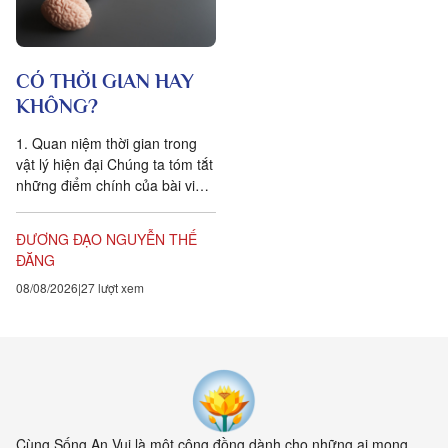
CÓ THỜI GIAN HAY
KHÔNG?
1. Quan niệm thời gian trong
vật lý hiện đại Chúng ta tóm tắt
những điểm chính của bài viết
Is time an illusion? của Giáo sư
Triết học Craig...
ĐƯƠNG ĐẠO NGUYỄN THẾ
ĐĂNG
08/08/2026
27 lượt xem
Cùng Sống An Vui là một cộng đồng dành cho những ai mong