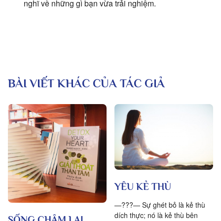
nghĩ về những gì bạn vừa trải nghiệm.
BÀI VIẾT KHÁC CỦA TÁC GIẢ
YÊU KẺ THÙ
—???— Sự ghét bỏ là kẻ thù
dích thực; nó là kẻ thù bên
SỐNG CHẬM LẠI