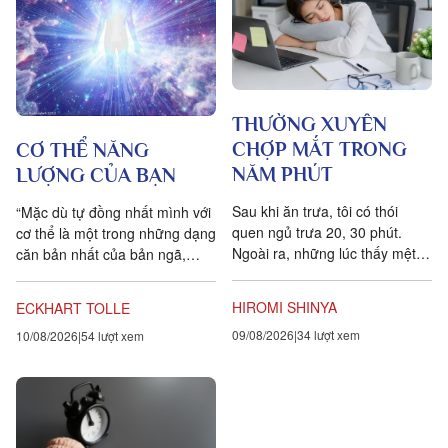
THƯỜNG XUYÊN
CHỢP MẮT TRONG
CƠ THỂ NĂNG
NĂM PHÚT
LƯỢNG CỦA BẠN
Sau khi ăn trưa, tôi có thói
“Mặc dù tự đồng nhất mình với
quen ngủ trưa 20, 30 phút.
cơ thể là một trong những dạng
Ngoài ra, những lúc thấy mệt
căn bản nhất của bản ngã,
mỏi, tôi cũng hay chợp mắt
điều rất may là bạn có thể dễ
khoảng năm phút. Điều quan...
dàng vượt...
HIROMI SHINYA
ECKHART TOLLE
09/08/2026
34 lượt xem
10/08/2026
54 lượt xem