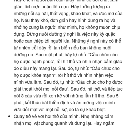
giác, tích cực hoặc tiêu cực. Hãy tưởng tượng ra
những nỗi sợ hãi, thất vọng, khao khát, và ước mơ của
họ. Nếu thấy khó, đơn giản hãy hình dung ra họ và
nhớ họ cũng là người như mình, họ không muốn chịu
đựng. Đừng nuôi dưỡng ý nghĩ là việc này kỳ quặc
hoặc can thiệp tới người kia. Những ý nghĩ này có thể
tự nhiên trỗi dậy rồi tan biến nếu bạn không nuôi
dưỡng nó. Sau một phút, hãy tự nhủ: “Cầu chúc cho
họ được hạnh phúc”, rồi hít thở và nhìn nhận cảm giác
do điều này mang lại. Sau đó, tự nhủ: “Cầu chúc cho
họ được khỏe mạnh”, rồi hít thở và nhìn nhận việc
mình vừa làm. Sau đó, tự nhủ: “Cầu chúc cho họ được
giải thoát khỏi mọi nỗi đau”. Sau đó, hít thở, và tiếp tục
nói 3 câu vừa rồi xen kẽ với những lần hít thở. Sau 5
phút, kết thúc bài thiền định và ăn mừng việc mình
vừa đối mặt với một nỗi sợ, đó là sự khác biệt.
Quay trở về với hơi thở của mình. Nhẹ nhàng cảm
nhận mọi vật chung quanh và dừng lại. Hãy ngẫm