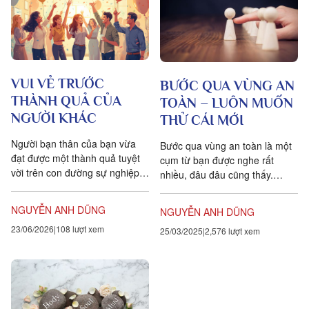
VUI VẺ TRƯỚC
BƯỚC QUA VÙNG AN
THÀNH QUẢ CỦA
TOÀN – LUÔN MUỐN
NGƯỜI KHÁC
THỬ CÁI MỚI
Người bạn thân của bạn vừa
Bước qua vùng an toàn là một
đạt được một thành quả tuyệt
cụm từ bạn được nghe rất
vời trên con đường sự nghiệp
nhiều, đâu đâu cũng thấy.
của họ: vừa được thăng chức;
Nhưng vùng an toàn là gì thì
giành được một hợp đồng
thực sự không phải ai...
NGUYỄN ANH DŨNG
NGUYỄN ANH DŨNG
làm...
23/06/2026
108 lượt xem
25/03/2025
2,576 lượt xem