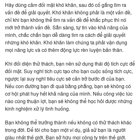
Hãy dũng cảm đối mặt khó khăn, sau đó cố gắng tìm ra
vấn đề để giải quyết. Khó khăn không phải là một vấn đề,
chỉ khi bạn không thể tìm ra vấn đề để khắc phục thì nó
mới trở thành vấn đề. Sẵn sàng, tự tin vào khả năng của
mình, chắc chắn bạn dễ dàng tìm ra cách để giải quyết
những khó khăn. Khó khăn làm chúng ta phải vận dụng
mọi năng lực và có thêm động lực rèn luyện bản thân.
Khi đối diện thử thách, bạn nên sử dụng thái độ tích cực để
đối mặt. Suy nghĩ tích cực tạo cho bạn cuộc sống tích cực,
ngược lại suy nghĩ tiêu cực sẽ cản trở bước đi của bạn.
Nếu con đường bạn đi quá bằng phẳng, bạn sẽ không có
cơ hội phát huy hết khả năng của mình. Nếu công việc lúc
nào cũng thuận lợi, bạn sẽ không thể học hỏi được những
kinh nghiệm xử lý tình huống.
Bạn không thể trưởng thành nếu không có thử thách khác
trong đời. Để tôi cho bạn một ví dụ, giả sử bạn là người
giàu nhất thế giới. Bạn sở hữu mọi công ty trên thế giới.