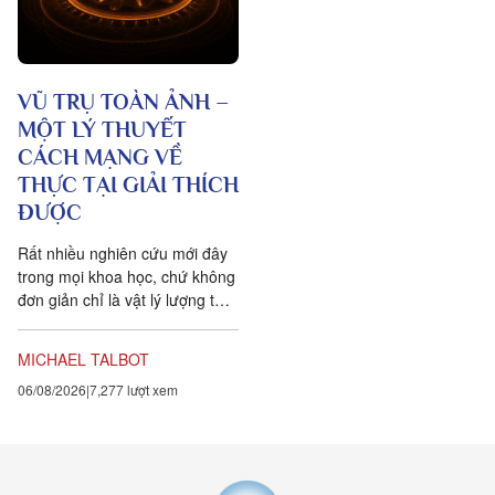
VŨ TRỤ TOÀN ẢNH –
MỘT LÝ THUYẾT
CÁCH MẠNG VỀ
THỰC TẠI GIẢI THÍCH
ĐƯỢC
Rất nhiều nghiên cứu mới đây
trong mọi khoa học, chứ không
đơn giản chỉ là vật lý lượng tử,
đều chứng tỏ rằng vạn vật ít
tính cá thể hơn rất nhiều so với
MICHAEL TALBOT
chúng ta tưởng. Một câu
06/08/2026
7,277 lượt xem
chuyện khoa học đang xuất
hiện cung cấp bằng chứng cho
thấy toàn bộ vật chất tồn tại
trong một mạng nhằng nhịt các
kết nối. Khía cạnh quan trọng