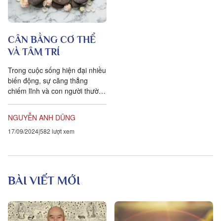
CÂN BẰNG CƠ THỂ
VÀ TÂM TRÍ
Trong cuộc sống hiện đại nhiều
biến động, sự căng thẳng
chiếm lĩnh và con người thường
thấy bản thân đặt nhiều kỳ
vọng để thực hiện, cố gắng
NGUYỄN ANH DŨNG
cân...
17/09/2024
582 lượt xem
BÀI VIẾT MỚI