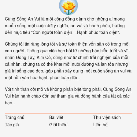
nhất của sự sống không còn là
vật nữa, mà là mối liên hệ giữa
các vật.
Cùng Sống An Vui là một cộng đồng dành cho những ai mong
muốn sống một cuộc đời ý nghĩa, an vui và hạnh phúc, hướng
đến mục tiêu “Con người toàn diện – Hạnh phúc toàn diện”.
Chúng tôi tin rằng lòng tốt và sự toàn thiện vốn sẵn có trong mỗi
con người. Thông qua việc học hỏi từ những bậc hiền triết và vĩ
nhân Đông Tây, Kim Cổ, cũng như từ chính trải nghiệm của mỗi
cá nhân, chúng ta có thể khai mở, nuôi dưỡng và lan tỏa những
giá trị sống cao đẹp, góp phần xây dựng một cuộc sống an vui và
một nền văn hóa hạnh phúc toàn diện.
Với tinh thần cởi mở và không phân biệt tông phái, Cùng Sống An
Vui hân hạnh chào đón sự tham gia và đồng hành của tất cả các
bạn.
Trang chủ
Bài viết
Thư viện sách
Tác giả
Giới thiệu
Liên hệ