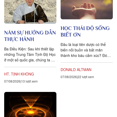
HỌC THÁI ĐỘ SỐNG
NĂM SỰ HƯỚNG DẪN
BIẾT ƠN
THỰC HÀNH
Đâu là loại tiên dược có thể
Ba Điều Kiện: Sau khi thiết lập
biến nỗi buồn và bất mãn
những Trung Tâm Tịnh Độ Học
thành kho báu cảm xúc? Đó
ở một số quốc gia, chúng ta đặt
chính là lòng biết ơn, trong
ra năm sự hướng dẫn cho các
tiếng Anh là gratitude, bắt...
DONALD ALTMAN
hành giả Tịnh...
HT. TỊNH KHÔNG
07/08/2026
22 lượt xem
07/08/2026
13 lượt xem