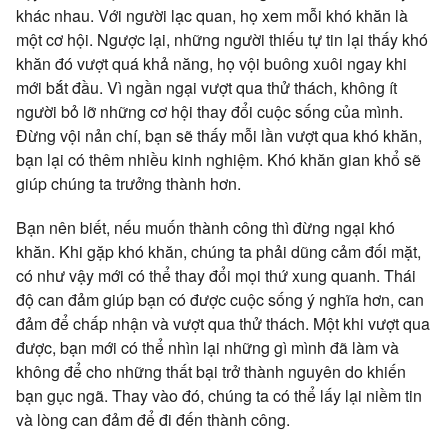
khác nhau. Với người lạc quan, họ xem mỗi khó khăn là
một cơ hội. Ngược lại, những người thiếu tự tin lại thấy khó
khăn đó vượt quá khả năng, họ vội buông xuôi ngay khi
mới bắt đầu. Vì ngần ngại vượt qua thử thách, không ít
người bỏ lỡ những cơ hội thay đổi cuộc sống của mình.
Đừng vội nản chí, bạn sẽ thấy mỗi lần vượt qua khó khăn,
bạn lại có thêm nhiều kinh nghiệm. Khó khăn gian khổ sẽ
giúp chúng ta trưởng thành hơn.
Bạn nên biết, nếu muốn thành công thì đừng ngại khó
khăn. Khi gặp khó khăn, chúng ta phải dũng cảm đối mặt,
có như vậy mới có thể thay đổi mọi thứ xung quanh. Thái
độ can đảm giúp bạn có được cuộc sống ý nghĩa hơn, can
đảm để chấp nhận và vượt qua thử thách. Một khi vượt qua
được, bạn mới có thể nhìn lại những gì mình đã làm và
không để cho những thất bại trở thành nguyên do khiến
bạn gục ngã. Thay vào đó, chúng ta có thể lấy lại niềm tin
và lòng can đảm để đi đến thành công.