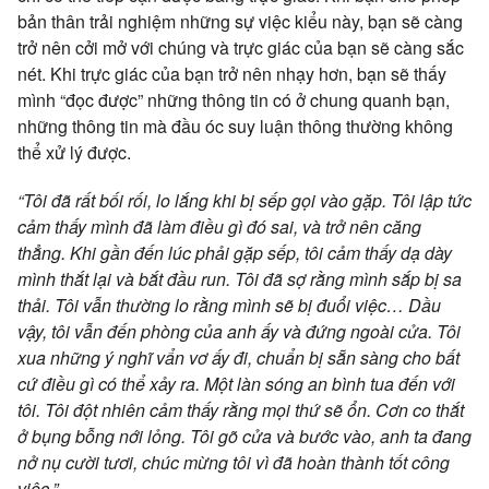
bản thân trải nghiệm những sự việc kiểu này, bạn sẽ càng
trở nên cởi mở với chúng và trực giác của bạn sẽ càng sắc
nét. Khi trực giác của bạn trở nên nhạy hơn, bạn sẽ thấy
mình “đọc được” những thông tin có ở chung quanh bạn,
những thông tin mà đầu óc suy luận thông thường không
thể xử lý được.
“Tôi đã rất bối rối, lo lắng khi bị sếp gọi vào gặp. Tôi lập tức
cảm thấy mình đã làm điều gì đó sai, và trở nên căng
thẳng. Khi gần đến lúc phải gặp sếp, tôi cảm thấy dạ dày
mình thắt lại và bắt đầu run. Tôi đã sợ rằng mình sắp bị sa
thải. Tôi vẫn thường lo rằng mình sẽ bị đuổi việc… Dầu
vậy, tôi vẫn đến phòng của anh ấy và đứng ngoài cửa. Tôi
xua những ý nghĩ vẩn vơ ấy đi, chuẩn bị sẵn sàng cho bất
cứ điều gì có thể xảy ra. Một làn sóng an bình tua đến với
tôi. Tôi đột nhiên cảm thấy rằng mọi thứ sẽ ổn. Cơn co thắt
ở bụng bỗng nới lỏng. Tôi gõ cửa và bước vào, anh ta đang
nở nụ cười tươi, chúc mừng tôi vì đã hoàn thành tốt công
việc.”