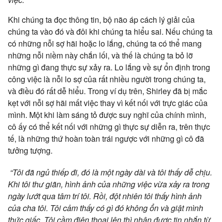
Khi chúng ta đọc thông tin, bộ não áp cách lý giải của
chúng ta vào đó và đôi khi chúng ta hiểu sai. Nếu chúng ta
có những nỗi sợ hãi hoặc lo lắng, chúng ta có thể mang
những nỗi niềm này chắn lối, và thế là chúng ta bỏ lỡ
những gì đang thực sự xảy ra. Lo lắng về sự ổn định trong
công việc là nỗi lo sợ của rất nhiều người trong chúng ta,
và điều đó rất dễ hiểu. Trong ví dụ trên, Shirley đã bị mắc
kẹt với nỗi sợ hãi mất việc thay vì kết nối với trực giác của
mình. Một khi làm sáng tỏ được suy nghĩ của chính mình,
cô ấy có thể kết nối với những gì thực sự diễn ra, trên thực
tế, là những thứ hoàn toàn trái ngược với những gì cô đã
tưởng tượng.
“Tôi đã ngủ thiếp đi, đó là một ngày dài và tôi thấy dễ chịu.
Khi tôi thư giãn, hình ảnh của những việc vừa xảy ra trong
ngày lướt qua tâm trí tôi. Rồi, đột nhiên tôi thấy hình ảnh
của cha tôi. Tôi cảm thấy có gì đó không ổn và giật mình
thức giấc. Tôi cầm điện thoại lên thì nhận được tin nhắn từ