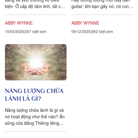
guitar: khi bạn gảy nó, nó rung
kiện Ở cấp độ tâm linh, tất cả
lên. Tốc độ của sự rung động
chúng ta đều được tạo ra từ
là tần số, cũng...
Năng Lượng Sinh...
ABBY WYNNE
ABBY WYNNE
09/12/2025
362 lượt xem
15/02/2026
357 lượt xem
NĂNG LƯỢNG CHỮA
LÀNH LÀ GÌ?
Năng lượng chữa lành là gì và
nó hoạt động như thế nào? Ân
sủng của đấng Thiêng liêng,
năng lượng của mọi sinh vật,
có nhiều tên gọi, ví...