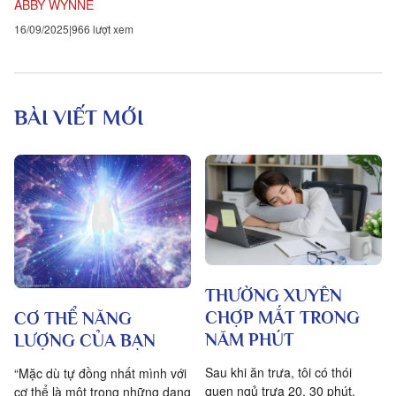
ABBY WYNNE
16/09/2025
966 lượt xem
BÀI VIẾT MỚI
THƯỜNG XUYÊN
CHỢP MẮT TRONG
CƠ THỂ NĂNG
NĂM PHÚT
LƯỢNG CỦA BẠN
Sau khi ăn trưa, tôi có thói
“Mặc dù tự đồng nhất mình với
quen ngủ trưa 20, 30 phút.
cơ thể là một trong những dạng