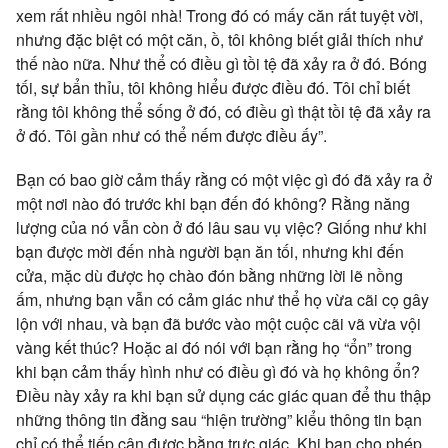
xem rất nhiều ngôi nhà! Trong đó có mấy căn rất tuyệt vời,
nhưng đặc biệt có một căn, ồ, tôi không biết giải thích như
thế nào nữa. Như thể có điều gì tồi tệ đã xảy ra ở đó. Bóng
tối, sự bẩn thỉu, tôi không hiểu được điều đó. Tôi chỉ biết
rằng tôi không thể sống ở đó, có điều gì thật tồi tệ đã xảy ra
ở đó. Tôi gần như có thể nếm được điều ấy”.
Bạn có bao giờ cảm thấy rằng có một việc gì đó đã xảy ra ở
một nơi nào đó trước khi bạn đến đó không? Rằng năng
lượng của nó vẫn còn ở đó lâu sau vụ việc? Giống như khi
bạn được mời đến nhà người bạn ăn tối, nhưng khi đến
cửa, mặc dù được họ chào đón bằng những lời lẽ nồng
ấm, nhưng bạn vẫn có cảm giác như thể họ vừa cãi cọ gây
lộn với nhau, và bạn đã bước vào một cuộc cãi vã vừa vội
vàng kết thúc? Hoặc ai đó nói với bạn rằng họ “ổn” trong
khi bạn cảm thấy hình như có điều gì đó và họ không ổn?
Điều này xảy ra khi bạn sử dụng các giác quan để thu thập
những thông tin đằng sau “hiện trường” kiểu thông tin bạn
chỉ có thể tiếp cận được bằng trực giác. Khi bạn cho phép