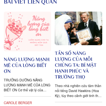
BÀI VIẾT LIÊN QUAN
TẦN SỐ NĂNG
LƯỢNG CỦA MỖI
NĂNG LƯỢNG MẠNH
CHÚNG TA: BÍ MẬT
MẼ CỦA LÒNG BIẾT
HẠNH PHÚC VÀ
ƠN
TRƯỜNG THỌ
TRƯỞNG DƯỠNG NĂNG
LƯỢNG MẠNH MẼ CỦA LÒNG
Theo nhà nghiên cứu tâm thần
BIẾT ƠN Cơ thể vật lý của
nổi tiếng David Hawkins (Hoa
chúng ta cần thức ăn để sinh
Kỳ), tùy theo cảnh giới tinh thần
tồn như thế nào thì cơ thể
mà mỗi người có một tần số
CAROLE BERGER
năng...
rung động khác nhau, từ...