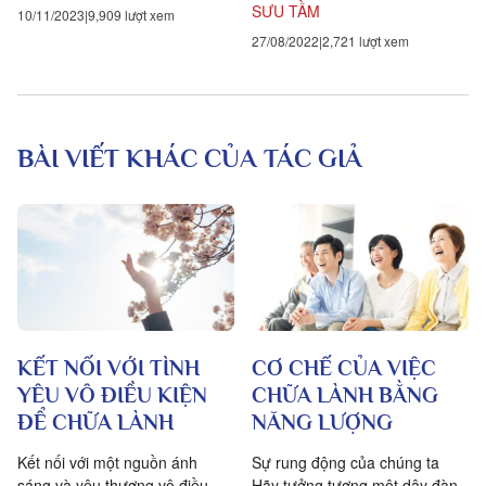
SƯU TẦM
10/11/2023
9,909 lượt xem
27/08/2022
2,721 lượt xem
BÀI VIẾT KHÁC CỦA TÁC GIẢ
CƠ CHẾ CỦA VIỆC
KẾT NỐI VỚI TÌNH
CHỮA LÀNH BẰNG
YÊU VÔ ĐIỀU KIỆN
NĂNG LƯỢNG
ĐỂ CHỮA LÀNH
Sự rung động của chúng ta
Kết nối với một nguồn ánh
Hãy tưởng tượng một dây đàn
sáng và yêu thương vô điều