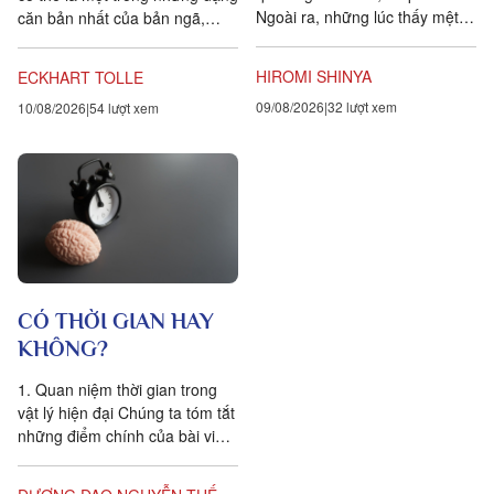
Ngoài ra, những lúc thấy mệt
căn bản nhất của bản ngã,
mỏi, tôi cũng hay chợp mắt
điều rất may là bạn có thể dễ
khoảng năm phút. Điều quan...
dàng vượt...
HIROMI SHINYA
ECKHART TOLLE
09/08/2026
32 lượt xem
10/08/2026
54 lượt xem
CÓ THỜI GIAN HAY
KHÔNG?
1. Quan niệm thời gian trong
vật lý hiện đại Chúng ta tóm tắt
những điểm chính của bài viết
Is time an illusion? của Giáo sư
Triết học Craig...