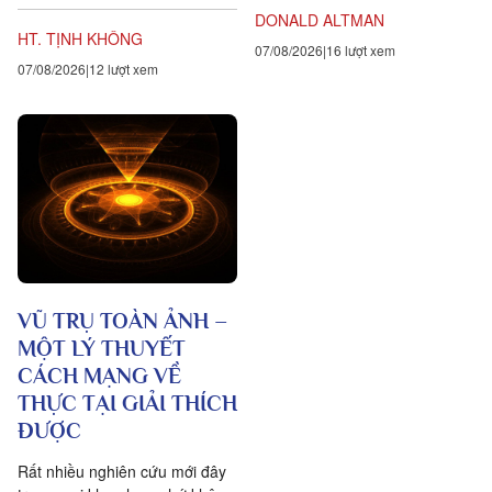
ra năm sự hướng dẫn cho các
tiếng Anh là gratitude, bắt...
DONALD ALTMAN
hành giả Tịnh...
HT. TỊNH KHÔNG
07/08/2026
16 lượt xem
07/08/2026
12 lượt xem
VŨ TRỤ TOÀN ẢNH –
MỘT LÝ THUYẾT
CÁCH MẠNG VỀ
THỰC TẠI GIẢI THÍCH
ĐƯỢC
Rất nhiều nghiên cứu mới đây