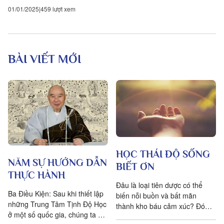
01/01/2025
459 lượt xem
BÀI VIẾT MỚI
HỌC THÁI ĐỘ SỐNG
NĂM SỰ HƯỚNG DẪN
BIẾT ƠN
THỰC HÀNH
Đâu là loại tiên dược có thể
Ba Điều Kiện: Sau khi thiết lập
biến nỗi buồn và bất mãn
những Trung Tâm Tịnh Độ Học
thành kho báu cảm xúc? Đó
ở một số quốc gia, chúng ta đặt
chính là lòng biết ơn, trong