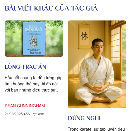
BÀI VIẾT KHÁC CỦA TÁC GIẢ
LÒNG TRẮC ẨN
Hầu hết chúng ta đều từng gặp
tình huống thế này. Ai đó nói
với bạn những điều thực sự
làm bạn tổn thương và bạn đã
mắng họ té...
DEAN CUNNINGHAM
21/08/2025
456 lượt xem
DỪNG NGHỈ
Trong karate, sự tập luyện đều