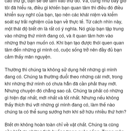
cao thứ gì, bạn sẽ để tâm vào thứ đó. Và, cũng như bây giờ
tôi đã hiểu ra, điều gì khiến bạn quan tâm thì điều đó điều
khiển suy nghĩ của bạn, tạo nên các khái niệm và kiểm
soát sự trải nghiệm của bạn về thực tế. Từ cách nhìn này,
một thái độ biết ơn là rất có ý nghĩa. Nó giúp bạn tập trung
vào những thứ mình đang có, và ít quan tâm hơn vào
những thứ bạn muốn có. Khi bạn tạo được thói quen quan
tâm đến những gì mình có, cuộc sống trở nên đầy đủ bạn
cảm thấy mãn nguyện.
Thường thì chúng ta không sử dụng hết những gì mình
đang có. Chúng ta thường đuổi theo những cái mới, trong
khi những thứ mình có chưa hẳn đã cần phải thay mới.
Nhưng chuyện đó chẳng sao cả. Chúng ta phải có những
gì hiện đại nhất, mới nhất và tốt nhất. Nhưng nếu không
thấy thích thú với những gì mình đang có, làm thế nào
chúng ta có thể sung sướng hơn khi sở hữu nhiều thứ hơn?
Biết ơn không hoàn toàn chỉ về vật chất. Chúng ta cũng