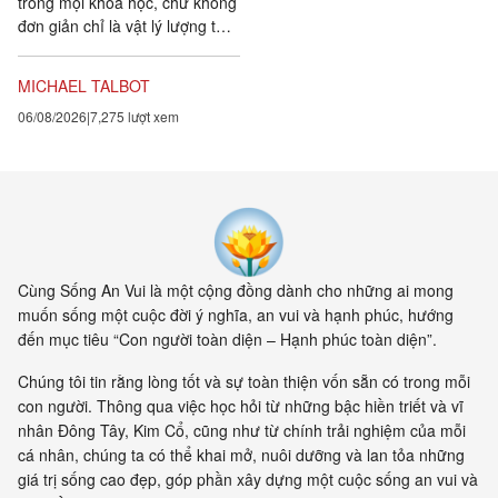
trong mọi khoa học, chứ không
đơn giản chỉ là vật lý lượng tử,
đều chứng tỏ rằng vạn vật ít
tính cá thể hơn rất nhiều so với
MICHAEL TALBOT
chúng ta tưởng. Một câu
06/08/2026
7,275 lượt xem
chuyện khoa học đang xuất
hiện cung cấp bằng chứng cho
thấy toàn bộ vật chất tồn tại
trong một mạng nhằng nhịt các
kết nối. Khía cạnh quan trọng
nhất của sự sống không còn là
vật nữa, mà là mối liên hệ giữa
các vật.
Cùng Sống An Vui là một cộng đồng dành cho những ai mong
muốn sống một cuộc đời ý nghĩa, an vui và hạnh phúc, hướng
đến mục tiêu “Con người toàn diện – Hạnh phúc toàn diện”.
Chúng tôi tin rằng lòng tốt và sự toàn thiện vốn sẵn có trong mỗi
con người. Thông qua việc học hỏi từ những bậc hiền triết và vĩ
nhân Đông Tây, Kim Cổ, cũng như từ chính trải nghiệm của mỗi
cá nhân, chúng ta có thể khai mở, nuôi dưỡng và lan tỏa những
giá trị sống cao đẹp, góp phần xây dựng một cuộc sống an vui và