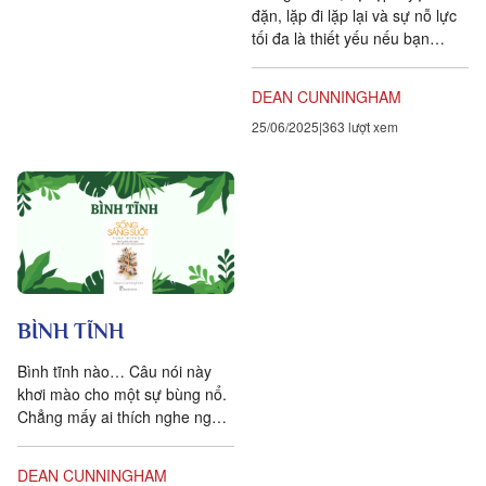
đặn, lặp đi lặp lại và sự nỗ lực
tối đa là thiết yếu nếu bạn
muốn đạt được sự thành thục,
nhưng chỉ...
DEAN CUNNINGHAM
25/06/2025
363 lượt xem
BÌNH TĨNH
Bình tĩnh nào… Câu nói này
khơi mào cho một sự bùng nổ.
Chẳng mấy ai thích nghe người
khác bảo mình hãy giữ bình
tĩnh, nhất là khi họ...
DEAN CUNNINGHAM