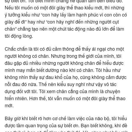
sự biết ơn. Tôi biết mình chẳng hề quan tâm đến điều đó.
Nếu tôi muốn có một đôi giày thể thao kiểu mới, thì những
ý tưởng kiểu như “con hãy lấy làm hạnh phúc vì con còn có
giày để đi” hay như “con hãy nghĩ đến những người cụt
chân” chẳng tạo nên một chút tác động nào đủ lớn để làm
tôi động lòng.
Chắc chắn là tôi có đủ cảm thông để thấy ái ngại cho một
người không có chân. Nhưng trong thế giới của mình, tôi
đâu gặp đủ nhiều những người không chân để hiểu được
mình may mắn biết dường nào khi có chân. Tôi hầu như
không nhìn thấy sự đau khổ của họ, cũng không cảm được
nỗi đau đó nữa. Thế nên kiểu suy nghĩ như vậy vô tác
dụng đối với tôi. Tôi xem chân cẳng của mình là chuyện
hiển nhiên. Hơn thế, tôi vẫn muốn có một đôi giày thể thao
mới.
Bây giờ khi biết rõ hơn cơ chế làm việc của não bộ, tôi hiểu
được tầm quan trọng của sự biết ơn. Bạn biết không, khi đề