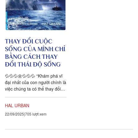
THAY ĐỔI CUỘC
SỐNG CỦA MÌNH CHỈ
BẰNG CÁCH THAY
ĐỔI THÁI ĐỘ SỐNG
💦💦💦🌼💦💦💦 “Khám phá vĩ
đại nhất của con người chính là
việc chúng ta có thể thay đổi
cuộc sống của mình chỉ bằng
cách thay đổi thái độ sống.”...
HAL URBAN
22/09/2025
705 lượt xem