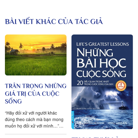
BÀI VIẾT KHÁC CỦA TÁC GIẢ
TRÂN TRỌNG NHỮNG
GIÁ TRỊ CỦA CUỘC
SỐNG
“Hãy đối xử với người khác
đúng theo cách mà bạn mong
muốn họ đối xử với mình…”
_Matthew Ý nghĩa của việc trân