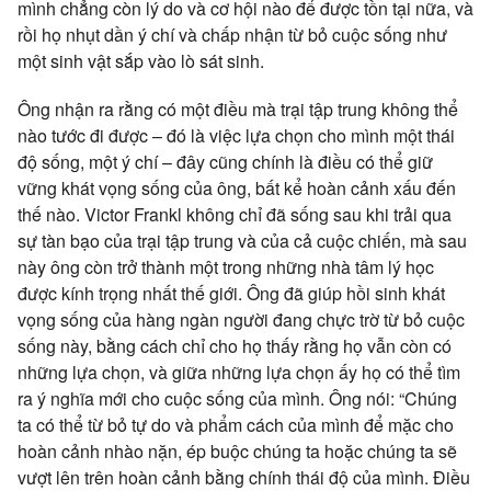
mình chẳng còn lý do và cơ hội nào để được tồn tại nữa, và
rồi họ nhụt dần ý chí và chấp nhận từ bỏ cuộc sống như
một sinh vật sắp vào lò sát sinh.
Ông nhận ra rằng có một điều mà trại tập trung không thể
nào tước đi được – đó là việc lựa chọn cho mình một thái
độ sống, một ý chí – đây cũng chính là điều có thể giữ
vững khát vọng sống của ông, bất kể hoàn cảnh xấu đến
thế nào. Victor Frankl không chỉ đã sống sau khi trải qua
sự tàn bạo của trại tập trung và của cả cuộc chiến, mà sau
này ông còn trở thành một trong những nhà tâm lý học
được kính trọng nhất thế giới. Ông đã giúp hồi sinh khát
vọng sống của hàng ngàn người đang chực trờ từ bỏ cuộc
sống này, bằng cách chỉ cho họ thấy rằng họ vẫn còn có
những lựa chọn, và giữa những lựa chọn ấy họ có thể tìm
ra ý nghĩa mới cho cuộc sống của mình. Ông nói: “Chúng
ta có thể từ bỏ tự do và phẩm cách của mình để mặc cho
hoàn cảnh nhào nặn, ép buộc chúng ta hoặc chúng ta sẽ
vượt lên trên hoàn cảnh bằng chính thái độ của mình. Điều