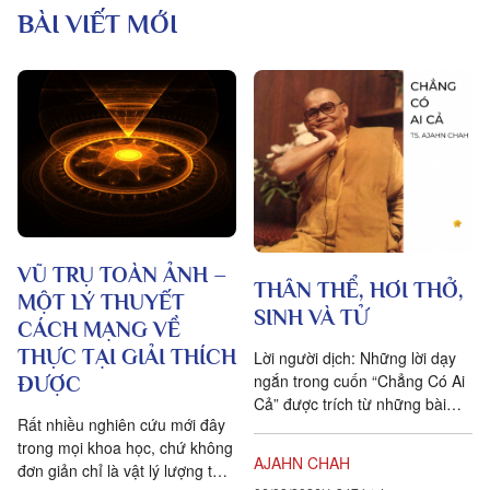
BÀI VIẾT MỚI
VŨ TRỤ TOÀN ẢNH –
THÂN THỂ, HƠI THỞ,
MỘT LÝ THUYẾT
SINH VÀ TỬ
CÁCH MẠNG VỀ
THỰC TẠI GIẢI THÍCH
Lời người dịch: Những lời dạy
ngắn trong cuốn “Chẳng Có Ai
ĐƯỢC
Cả” được trích từ những bài
Rất nhiều nghiên cứu mới đây
pháp mà ngài Ajahn Chah đã
trong mọi khoa học, chứ không
dạy cho các Phật tử, nhất...
AJAHN CHAH
đơn giản chỉ là vật lý lượng tử,