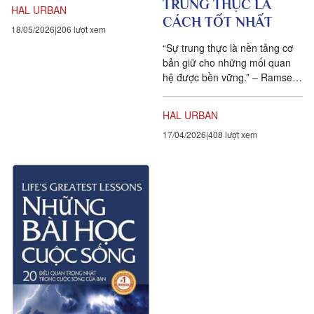
trọng cuộc sống Albert
TRUNG THỰC LÀ
HAL URBAN
Schweitzer, một...
CÁCH TỐT NHẤT
18/05/2026
206 lượt xem
“Sự trung thực là nền tảng cơ
bản giữ cho những mối quan
hệ được bền vững.” – Ramsey
Clark TRUNG THỰC – ỨNG
XỬ CAO NHẤT CỦA SỰ TÔN...
HAL URBAN
17/04/2026
408 lượt xem