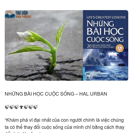
NHỮNG BÀI HỌC CUỘC SỐNG – HAL URBAN
🍃🍃🍃🍄🍃🍃🍃
“Khám phá vĩ đại nhất của con người chính là việc chúng
ta có thể thay đổi cuộc sống của mình chỉ bằng cách thay