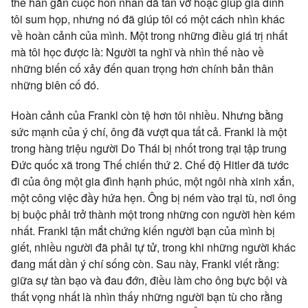
thể hàn gắn cuộc hôn nhân đã tan vỡ hoặc giúp gia đình
tôi sum họp, nhưng nó đã giúp tôi có một cách nhìn khác
về hoàn cảnh của mình. Một trong những điều giá trị nhất
mà tôi học được là: Người ta nghĩ và nhìn thế nào về
những biến cố xảy đến quan trọng hơn chính bản thân
những biên cố đó.
Hoàn cảnh của Frankl còn tệ hơn tôi nhiều. Nhưng bằng
sức mạnh của ý chí, ông đã vượt qua tất cả. Frankl là một
trong hàng triệu người Do Thái bị nhốt trong trại tập trung
Đức quốc xã trong Thế chiến thứ 2. Chế độ Hitler đã tước
đi của ông một gia đình hạnh phúc, một ngôi nhà xinh xắn,
một công việc đầy hứa hẹn. Ông bị ném vào trại tù, nơi ông
bị buộc phải trở thành một trong những con người hèn kém
nhất. Frankl tận mắt chứng kiến người bạn của mình bị
giết, nhiều người đã phải tự tử, trong khi những người khác
đang mất dần ý chí sống còn. Sau này, Frankl viết rằng:
giữa sự tàn bạo và đau đớn, điều làm cho ông bực bội và
thất vọng nhất là nhìn thấy những người bạn tù cho rằng