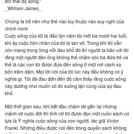
đổi thái độ sống.”
_William James_
Chúng ta trở nên như thế nào tùy thuộc vào suy nghĩ của
chính mình
Cuộc sống của tôi bị đảo lộn năm tôi mới ba mươi hai tuổi,
khi ấy cuộc hôn nhân của tôi bị tan vỡ. Trong khi tôi vẫn
còn mang trong lòng nỗi đau khổ đó thì người ta bảo với tôi
rằng một người đàn ông không thể chăm sóc ba đứa trẻ và
thế là các con tôi được đưa đến sống ở một nơi cách xa
bốn trăm dặm. Mọi lời nói của tôi lúc này đều không có ý
nghĩa gì. Tôi đã đau đớn đến độ cảm thấy rằng cuộc sống
này dường như muốn xô tôi xuống tận cùng của sự đau
khổ.
Một thời gian sau, khi bắt đầu chậm rãi gắn lại những
mảnh vỡ cuộc đời thì tình cờ tôi được đọc một cuốn sách có
tựa là Ý nghĩa cuộc sống của con người, tác giả Victor
Frankl. Những điều được nói đến trong quyển sách không