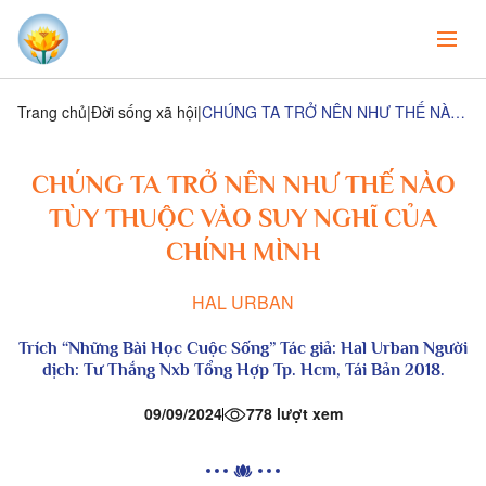
Trang chủ
Đời sống xã hội
CHÚNG TA TRỞ NÊN NHƯ THẾ NÀO TÙY THUỘC VÀO SUY NGHĨ CỦA CHÍNH MÌNH
CHÚNG TA TRỞ NÊN NHƯ THẾ NÀO
TÙY THUỘC VÀO SUY NGHĨ CỦA
CHÍNH MÌNH
HAL URBAN
Trích “Những Bài Học Cuộc Sống” Tác giả: Hal Urban Người
dịch: Tư Thắng Nxb Tổng Hợp Tp. Hcm, Tái Bản 2018.
09/09/2024
778 lượt xem