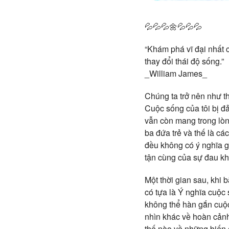
💦💦💦🌼💦💦💦
“Khám phá vĩ đại nhất 
thay đổi thái độ sống.”
_William James_
Chúng ta trở nên như t
Cuộc sống của tôi bị đả
vẫn còn mang trong lòn
ba đứa trẻ và thế là cá
đều không có ý nghĩa g
tận cùng của sự đau kh
Một thời gian sau, khi 
có tựa là Ý nghĩa cuộc
không thể hàn gắn cuộc
nhìn khác về hoàn cảnh 
thế nào về những biến 