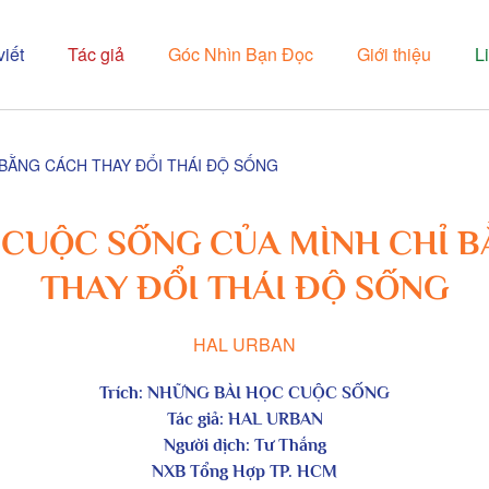
viết
Tác giả
Góc Nhìn Bạn Đọc
Giới thiệu
L
 BẰNG CÁCH THAY ĐỔI THÁI ĐỘ SỐNG
 CUỘC SỐNG CỦA MÌNH CHỈ 
THAY ĐỔI THÁI ĐỘ SỐNG
HAL URBAN
Trích: NHỮNG BÀI HỌC CUỘC SỐNG
Tác giả: HAL URBAN
Người dịch: Tư Thắng
NXB Tổng Hợp TP. HCM