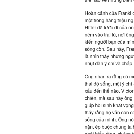
Hoàn cảnh của Frankl c
một trong hàng triệu ng
Hitler đã tước đi của 
ném vào trại tù, nơi ôn
kiến người bạn của mình
sống còn. Sau này, Fran
là nhìn thấy những ngườ
nhụt dần ý chí và chấp 
Ông nhận ra rằng có mộ
thái độ sống, một ý chí
xấu đến thế nào. Victor
chiến, mà sau này ông 
giúp hồi sinh khát vọn
thấy rằng họ vẫn còn c
sống của mình. Ông nói
nặn, ép buộc chúng ta h
phải hiểu rằng, chúng t