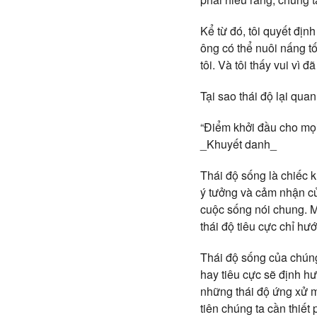
Kể từ đó, tôi quyết địn
ông có thể nuôi nấng tố
tôi. Và tôi thấy vui vì 
Tại sao thái độ lại qua
“Điểm khởi đầu cho mọi 
_Khuyết danh_
Thái độ sống là chiếc 
ý tưởng và cảm nhận c
cuộc sống nói chung. Mộ
thái độ tiêu cực chỉ hư
Thái độ sống của chúng
hay tiêu cực sẽ định h
những thái độ ứng xử m
tiên chúng ta cần thiết