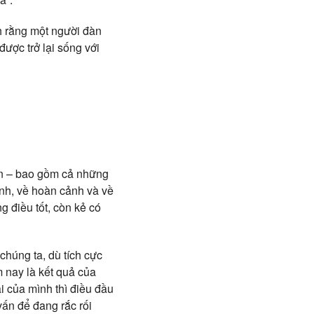
nh rằng một người đàn
được trở lại sống với
ìn – bao gồm cả những
nh, về hoàn cảnh và về
g điều tốt, còn kẻ có
húng ta, dù tích cực
 nay là kết quả của
i của mình thì điều đầu
vấn để đang rắc rối