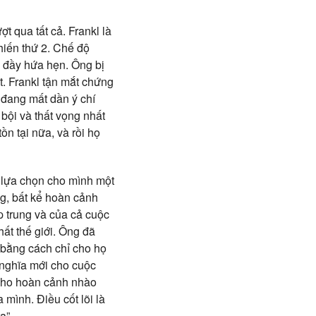
 qua tất cả. Frankl là
chiến thứ 2. Chế độ
c đầy hứa hẹn. Ông bị
t. Frankl tận mắt chứng
 đang mất dần ý chí
bội và thất vọng nhất
n tại nữa, và rồi họ
c lựa chọn cho mình một
ng, bất kể hoàn cảnh
ập trung và của cả cuộc
ất thế giới. Ông đã
 bằng cách chỉ cho họ
 nghĩa mới cho cuộc
 cho hoàn cảnh nhào
mình. Điều cốt lõi là
a”.