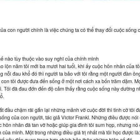
của con người chính là việc chúng ta có thể thay đổi cuộc sống
hế nào tùy thuộc vào suy nghĩ của chính mình
o lộn năm tôi mới ba mươi hai tuổi, khi ấy cuộc hôn nhân của tôi 
g nỗi đau khổ đó thì người ta bảo với tôi rằng một người đàn ô
c con tôi được đưa đến sống ở một nơi cách xa bốn trăm dặm. Mọi 
ì. Tôi đã đau đớn đến độ cảm thấy rằng cuộc sống này dường 
ổ.
bắt đầu chậm rãi gắn lại những mảnh vỡ cuộc đời thì tình cờ tôi
 sống của con người, tác giả Victor Frankl. Những điều được nó
 hôn nhân đã tan vỡ hoặc giúp gia đình tôi sum họp, nhưng nó 
của mình. Một trong những điều giá trị nhất mà tôi học được là:
cố xảy đến quan trọng hơn chính bản thân những biên cố đó.