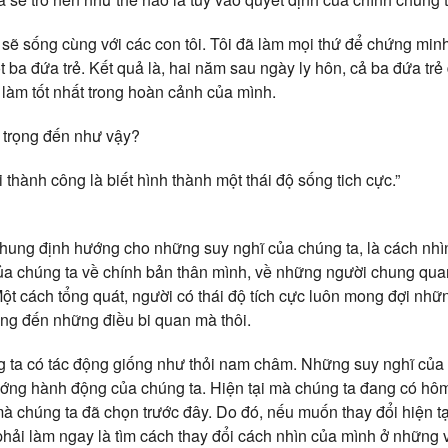
h sẽ sống cùng với các con tôi. Tôi đã làm mọi thứ để chứng mi
t ba đứa trẻ. Kết quả là, hai năm sau ngày ly hôn, cả ba đứa trẻ 
đã làm tốt nhất trong hoàn cảnh của mình.
n trọng đến như vậy?
thành công là biết hình thành một thái độ sống tich cực.”
khung định hướng cho những suy nghĩ của chúng ta, là cách nh
ủa chúng ta về chính bản thân mình, về những người chung qua
t cách tổng quát, người có thái độ tích cực luôn mong đợi nhữn
ớng đến những điều bi quan mà thôi.
 ta có tác động giống như thỏi nam châm. Những suy nghĩ của c
ướng hành động của chúng ta. Hiện tại mà chúng ta đang có hôm
à chúng ta đã chọn trước đây. Do đó, nếu muốn thay đổi hiện tạ
 phải làm ngay là tìm cách thay đổi cách nhìn của mình ở những 