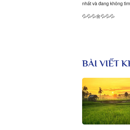
nhất và đang không tìm 
💦💦💦🌼💦💦💦
BÀI VIẾT 