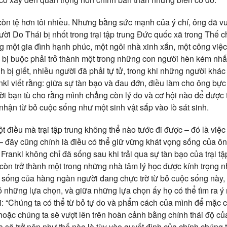
òn tệ hơn tôi nhiều. Nhưng bằng sức mạnh của ý chí, ông đã vượt
ười Do Thái bị nhốt trong trại tập trung Đức quốc xã trong Thế 
ông một gia đình hạnh phúc, một ngôi nhà xinh xắn, một công việ
g bị buộc phải trở thành một trong những con người hèn kém nhấ
 bị giết, nhiều người đã phải tự tử, trong khi những người khác
kl viết rằng: giữa sự tàn bạo và đau đớn, điều làm cho ông bực 
i bạn tù cho rằng mình chẳng còn lý do và cơ hội nào để được tồ
nhận từ bỏ cuộc sống như một sinh vật sắp vào lò sát sinh.
t điều mà trại tập trung không thể nào tước đi được – đó là việ
 – đây cũng chính là điều có thể giữ vững khát vọng sống của ô
 Frankl không chỉ đã sống sau khi trải qua sự tàn bạo của trại t
còn trở thành một trong những nhà tâm lý học được kính trọng nh
g sống của hàng ngàn người đang chực trờ từ bỏ cuộc sống này,
ó những lựa chọn, và giữa những lựa chọn ấy họ có thể tìm ra ý
: “Chúng ta có thể từ bỏ tự do và phẩm cách của mình để mặc
oặc chúng ta sẽ vượt lên trên hoàn cảnh bằng chính thái độ của 
a sẽ trở nên như thế nào là tùy vào quyết định của chính chúng t