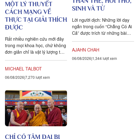
THÂN THỂ, HƠI THỞ,
MỘT LÝ THUYẾT
SINH VÀ TỬ
CÁCH MẠNG VỀ
THỰC TẠI GIẢI THÍCH
Lời người dịch: Những lời dạy
ngắn trong cuốn “Chẳng Có Ai
ĐƯỢC
Cả” được trích từ những bài
Rất nhiều nghiên cứu mới đây
pháp mà ngài Ajahn Chah đã
trong mọi khoa học, chứ không
dạy cho các Phật tử, nhất...
AJAHN CHAH
đơn giản chỉ là vật lý lượng tử,
đều chứng tỏ rằng vạn vật ít
06/08/2026
1,344 lượt xem
tính cá thể hơn rất nhiều so với
MICHAEL TALBOT
chúng ta tưởng. Một câu
06/08/2026
7,270 lượt xem
chuyện khoa học đang xuất
hiện cung cấp bằng chứng cho
thấy toàn bộ vật chất tồn tại
trong một mạng nhằng nhịt các
kết nối. Khía cạnh quan trọng
nhất của sự sống không còn là
vật nữa, mà là mối liên hệ giữa
các vật.
CHỈ CÓ TÂM ĐẠI BI