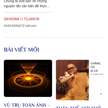
Chúng ta vừa bàn về những
nguyên tắc căn bản để thực
hành vipassanā một cách
nghiêm túc. Hy vọng từ đây,
SAYADAW U TEJANIYA
bạn bắt đầu...
04/04/2026
272 lượt xem
BÀI VIẾT MỚI
VŨ TRỤ TOÀN ẢNH –