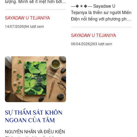
lượng. Mình sẽ ít mệt hơn bởi
—🍀☀🍀— Sayadaw U
vì hành động thông minh và
Tejaniya là thiền sư người Miến
hiệu quả...
SAYADAW U TEJANIYA
Điện nổi tiếng với phương pháp
dạy thiền hiện đại và sáng tạo.
14/07/2026
94 lượt xem
Nhờ được học thiền vipassana
SAYADAW U TEJANIYA
từ nhỏ với...
06/04/2026
263 lượt xem
SỰ THẨM SÁT KHÔN
NGOAN CỦA TÂM
NGUYÊN NHÂN VÀ ĐIỀU KIỆN