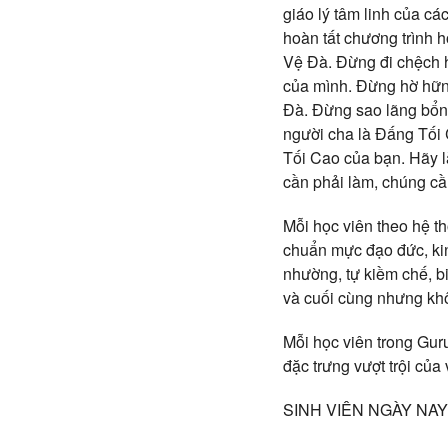
giáo lý tâm linh của cá
hoàn tất chương trình 
Vệ Đà. Đừng đi chệch 
của mình. Đừng hờ hững
Đà. Đừng sao lãng bổn
người cha là Đấng Tối
Tối Cao của bạn. Hãy l
cần phải làm, chúng cầ
Mỗi học viên theo hệ t
chuẩn mực đạo đức, ki
nhường, tự kiềm chế, biế
và cuối cùng nhưng kh
Mỗi học viên trong Gur
đặc trưng vượt trội của
SINH VIÊN NGÀY NAY