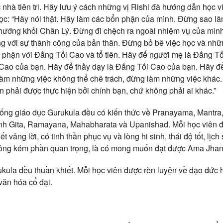
c nhà tiên tri. Hãy lưu ý cách những vị Rishi đã hướng dẫn học 
học: “Hãy nói thật. Hãy làm các bổn phận của mình. Đừng sao lã
hướng khỏi Chân Lý. Đừng đi chệch ra ngoài nhiệm vụ của mình
 với sự thành công của bản thân. Đừng bỏ bê việc học và nhữn
 phận với Đấng Tối Cao và tổ tiên. Hãy để người mẹ là Đấng T
 Cao của bạn. Hãy để thầy dạy là Đấng Tối Cao của bạn. Hãy đ
àm những việc không thể chê trách, đừng làm những việc khác. 
n phải được thực hiện bởi chính bạn, chứ không phải ai khác.”
hống giáo dục Gurukula đều có kiến thức về Pranayama, Mantra
nh Gita, Ramayana, Mahabharata và Upanishad. Mỗi học viên đ
t vâng lời, có tinh thần phục vụ và lòng hi sinh, thái độ tốt, lịc
ông kém phần quan trọng, là có mong muốn đạt được Ama Jhan
ukula đều thuần khiết. Mỗi học viên được rèn luyện về đạo đức 
 văn hóa cổ đại.