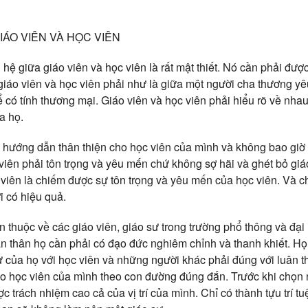
IÁO VIÊN VÀ HỌC VIÊN
ệ giữa giáo viên và học viên là rất mật thiết. Nó cần phải được
giáo viên và học viên phải như là giữa một người cha thương y
 có tính thương mại. Giáo viên và học viên phải hiểu rõ về nhau
a họ.
i hướng dẫn thân thiện cho học viên của mình và không bao giờ
viên phải tôn trọng và yêu mến chứ không sợ hãi và ghét bỏ giá
viên là chiếm được sự tôn trọng và yêu mến của học viên. Và ch
i có hiệu quả.
 thuộc về các giáo viên, giáo sư trong trường phổ thông và đại 
n thân họ cần phải có đạo đức nghiêm chỉnh và thanh khiết. Họ
ử của họ với học viên và những người khác phải đúng với luân t
ạo học viên của mình theo con đường đúng đắn. Trước khi chọn 
 trách nhiệm cao cả của vị trí của mình. Chỉ có thành tựu trí tu