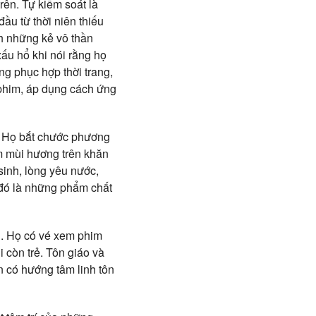
rên. Tự kiểm soát là
ầu từ thời niên thiếu
nh những kẻ vô thần
ấu hổ khi nói rằng họ
g phục hợp thời trang,
 phim, áp dụng cách ứng
n. Họ bắt chước phương
ẩm mùi hương trên khăn
inh, lòng yêu nước,
… đó là những phẩm chất
ng. Họ có vé xem phim
 còn trẻ. Tôn giáo và
ên có hướng tâm linh tôn