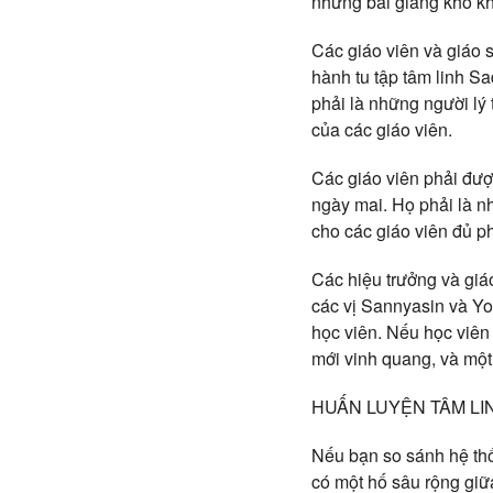
những bài giảng khô k
Các giáo viên và giáo s
hành tu tập tâm linh S
phải là những người lý
của các giáo viên.
Các giáo viên phải đượ
ngày mai. Họ phải là n
cho các giáo viên đủ p
Các hiệu trưởng và giá
các vị Sannyasin và Yog
học viên. Nếu học viên
mới vinh quang, và một
HUẤN LUYỆN TÂM LINH
Nếu bạn so sánh hệ thố
có một hố sâu rộng giữa