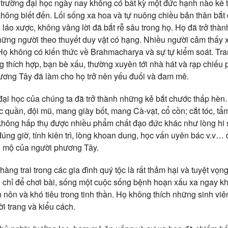
 trường đại học ngày nay không có bất kỳ một đức hạnh nào kể t
ông biết đến. Lối sống xa hoa và tự nuông chiều bản thân bắt đ
 láo xược, không vâng lời đã bắt rễ sâu trong họ. Họ đã trở thà
hững người theo thuyết duy vật có hạng. Nhiều người cảm thấy x
Họ không có kiến thức về Brahmacharya và sự tự kiểm soát. Tran
thích hợp, bạn bè xấu, thường xuyên tới nhà hát và rạp chiếu
ương Tây đã làm cho họ trở nên yếu đuối và đam mê.
 đại học của chúng ta đã trở thành những kẻ bắt chước thấp hè
c quần, đội mũ, mang giày bốt, mang Cà-vạt, cổ cồn; cắt tóc, t
không hấp thụ được nhiều phẩm chất đạo đức khác như lòng hi s
 đúng giờ, tính kiên trì, lòng khoan dung, học vấn uyên bác v.v
 mộ của người phương Tây.
hàng trai trong các gia đình quý tộc là rất thảm hại và tuyệt vọ
n chỉ để chơi bài, sống một cuộc sống bệnh hoạn xấu xa ngay khi
ồn nôn và khó tiêu trong tinh thần. Họ không thích những sinh vi
ời trang và kiểu cách.