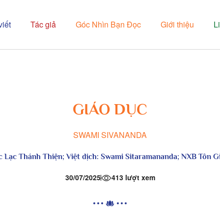
viết
Tác giả
Góc Nhìn Bạn Đọc
Giới thiệu
L
GIÁO DỤC
SWAMI SIVANANDA
c Lạc Thánh Thiện
; Việt dịch:
Swami Sitaramananda
;
NXB Tôn G
30/07/2025
413 lượt xem