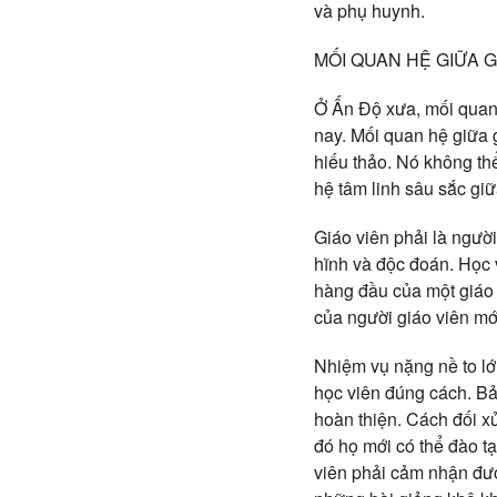
và phụ huynh.
MỐI QUAN HỆ GIỮA G
Ở Ấn Độ xưa, mối quan h
nay. Mối quan hệ giữa 
hiếu thảo. Nó không thể
hệ tâm linh sâu sắc giữ
Giáo viên phải là ngườ
hĩnh và độc đoán. Học 
hàng đầu của một giáo 
của người giáo viên mớ
Nhiệm vụ nặng nề to lớn
học viên đúng cách. Bả
hoàn thiện. Cách đối x
đó họ mới có thể đào t
viên phải cảm nhận được