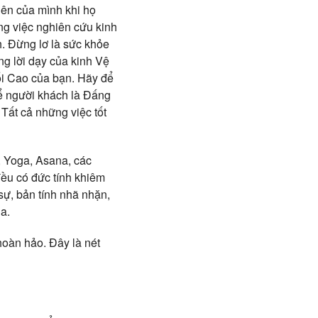
viên của mình khi họ
ng việc nghiên cứu kinh
. Đừng lơ là sức khỏe
g lời dạy của kinh Vệ
ối Cao của bạn. Hãy để
ể người khách là Đấng
Tất cả những việc tốt
, Yoga, Asana, các
ều có đức tính khiêm
h sự, bản tính nhã nhặn,
a.
hoàn hảo. Đây là nét