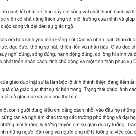
ính cách tốt nhất để thúc đẩy đời sống vật chất thanh bạch và t
ọc viên có khả năng thích ứng với môi trường của mình và giúp h
i cuộc sống và đạt đến sự giác ngộ.
 các em học sinh yêu mến Đấng Tối Cao và nhân loại. Giáo dụ
thực, đạo đức, không sợ hãi, khiêm tốn và nhân hậu. Giáo dục p
suy nghĩ đúng, sống đúng, hành động đúng, có lòng hi sinh và đ
 phát triển nhân cách, tính chủ động và một tinh thần phục vụ
của giáo dục thật sự là làm bộc lộ tính thánh thiện đang tiềm ẩ
t quả của giáo dục thật sự từ bên trong. Trạng thái phúc lành ca
 tất cả giáo dục và văn hóa thật sự.
một con người đúng kiểu chỉ bằng cách nhồi vào đầu họ những 
thần cứng rắn và nghiêm khắc trong các trường phổ thông và đại h
những môi trường lý tưởng truyền đạt sự giáo dục lý tưởng. Trá
hành những người đàn ông và người phụ nữ lý tưởng là việc của 