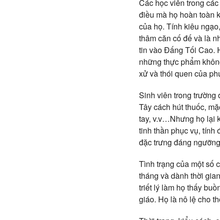
Các học viên trong các
điều mà họ hoàn toàn kh
của họ. Tính kiêu ngạo,
thâm căn cố đế và là n
tin vào Đấng Tối Cao. 
những thực phẩm không 
xử và thói quen của ph
Sinh viên trong trường
Tây cách hút thuốc, mặ
tay, v.v…Nhưng họ lại 
tinh thần phục vụ, tính
đặc trưng đáng ngưỡng
Tình trạng của một số c
tháng và dành thời gia
triết lý làm họ thấy bu
giáo. Họ là nô lệ cho th