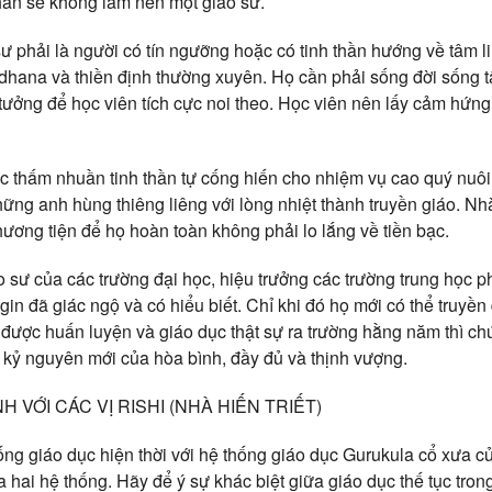
han sẽ không làm nên một giáo sư.
ư phải là người có tín ngưỡng hoặc có tinh thần hướng về tâm l
adhana và thiền định thường xuyên. Họ cần phải sống đời sống t
 tưởng để học viên tích cực noi theo. Học viên nên lấy cảm hứng
c thấm nhuần tinh thần tự cống hiến cho nhiệm vụ cao quý nuô
hững anh hùng thiêng liêng với lòng nhiệt thành truyền giáo. N
hương tiện để họ hoàn toàn không phải lo lắng về tiền bạc.
o sư của các trường đại học, hiệu trưởng các trường trung học 
in đã giác ngộ và có hiểu biết. Chỉ khi đó họ mới có thể truyền đ
 được huấn luyện và giáo dục thật sự ra trường hằng năm thì ch
 kỷ nguyên mới của hòa bình, đầy đủ và thịnh vượng.
 VỚI CÁC VỊ RISHI (NHÀ HIẾN TRIẾT)
ng giáo dục hiện thời với hệ thống giáo dục Gurukula cổ xưa của
 hai hệ thống. Hãy để ý sự khác biệt giữa giáo dục thế tục tron