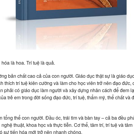
hóa là hoa. Trí tuệ là quả.
ỡng bản chất cao cả của con người. Giáo dục thật sự là giáo dụ
h thích trí tuệ kiên cường và làm cho học viên trở nên đạo đức
Cần phải có giáo dục làm người và xây dựng nhân cách để đem lại
a trẻ em trong đời sống đạo đức, trí tuệ, thẩm mỹ, thể chất và 
ển tổng thể con người. Đầu óc, trái tim và bàn tay – cả ba đều ph
ghệ thuật, khoa học và thực tiễn. Cơ thể, tâm trí, trí tuệ và tâm
đó sự tiến hóa mới trở nên nhanh chóng.