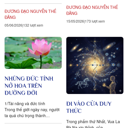
trong thế giới, giữa các chúng
sanh....
ĐƯƠNG ĐẠO NGUYỄN THẾ
sanh nên không xem
ĐƯƠNG ĐẠO NGUYỄN THẾ
ĐĂNG
thường, rẻ rúng thế giới vật
ĐĂNG
chất và thế giới ý thức nơi mọi
15/05/2026
173 lượt xem
05/06/2026
132 lượt xem
người đang sống. Người ấy
không xem thường, từ
bỏ những thành...
NHỮNG ĐỨC TÍNH
NỞ HOA TRÊN
ĐƯỜNG ĐỜI
ĐI VÀO CỬA DUY
1/Tài năng và đức tính
Trong thế giới ngày nay, người
THỨC
ta quá chú trọng thành
Trong phẩm thứ Nhất, Vua La
công mà ít để ý đến nền
Bà Na xin thỉnh, của
móng cho sự thành công ấy.