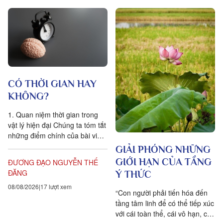
CÓ THỜI GIAN HAY
KHÔNG?
1. Quan niệm thời gian trong
vật lý hiện đại Chúng ta tóm tắt
những điểm chính của bài viết
Is time an illusion? của Giáo sư
GIẢI PHÓNG NHỮNG
Triết học Craig...
GIỚI HẠN CỦA TẦNG
ĐƯƠNG ĐẠO NGUYỄN THẾ
ĐĂNG
Ý THỨC
08/08/2026
17 lượt xem
“Con người phải tiến hóa đến
tầng tâm linh để có thể tiếp xúc
với cái toàn thể, cái vô hạn, cái