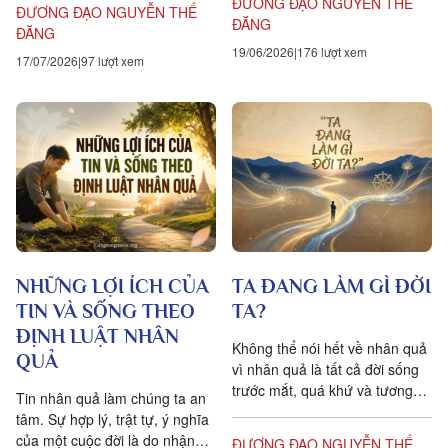
theo con đường đức Phật đã
ĐƯƠNG ĐẠO NGUYỄN THẾ
ĐƯƠNG ĐẠO NGUYỄN THẾ
đi...
ĐĂNG
ĐĂNG
19/06/2026
176 lượt xem
17/07/2026
97 lượt xem
TA ĐANG LÀM GÌ ĐỜI
NHỮNG LỢI ÍCH CỦA
TA?
TIN VÀ SỐNG THEO
ĐỊNH LUẬT NHÂN
Không thể nói hết về nhân quả
QUẢ
vì nhân quả là tất cả đời sống
trước mắt, quá khứ và tương
Tin nhân quả làm chúng ta an
lai. Học hỏi nơi đời sống là học
tâm. Sự hợp lý, trật tự, ý nghĩa
hỏi...
của một cuộc đời là do nhận
ĐƯƠNG ĐẠO NGUYỄN THẾ