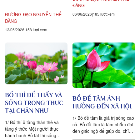
thức được và sống theo nhân
ĐĂNG
quả. Và...
06/06/2026
185 lượt xem
ĐƯƠNG ĐẠO NGUYỄN THẾ
ĐĂNG
13/06/2026
158 lượt xem
BỐ THÍ ĐỂ THẤY VÀ
BỒ ĐỀ TÂM ẢNH
SỐNG TRONG THỰC
HƯỞNG ĐẾN XÃ HỘI
TẠI CHÂN NHƯ
1/ Bồ đề tâm là giá trị sống cao
1/ Bố thí ở tầng thân thể và
cả. Bồ đề tâm là tâm nhắm đạt
tầng ý thức Một người thực
đến giác ngộ để giúp đỡ, chỉ
hành hạnh Bồ tát thì sống
dạy, cứu thoát cho chúng