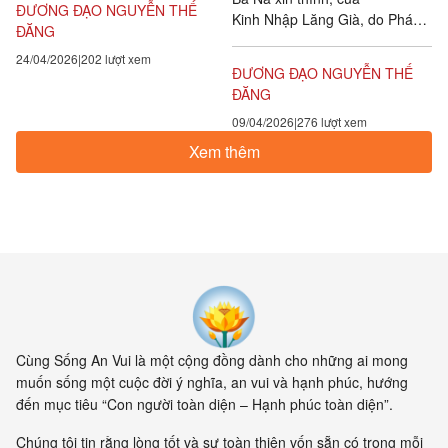
ĐƯƠNG ĐẠO NGUYỄN THẾ
Kinh Nhập Lăng Già, do Pháp
Sự thành công có lâu dài hay
ĐĂNG
sư Thật Xoa Nan Đà dịch tiếng
không là do cơ sở đạo đức của
24/04/2026
202 lượt xem
Hán, Đại chánh tân tu Đại Tạng
một người....
ĐƯƠNG ĐẠO NGUYỄN THẾ
Kinh, quyển 16 số 672 bản in
ĐĂNG
2009,...
09/04/2026
276 lượt xem
Xem thêm
Cùng Sống An Vui là một cộng đồng dành cho những ai mong
muốn sống một cuộc đời ý nghĩa, an vui và hạnh phúc, hướng
đến mục tiêu “Con người toàn diện – Hạnh phúc toàn diện”.
Chúng tôi tin rằng lòng tốt và sự toàn thiện vốn sẵn có trong mỗi