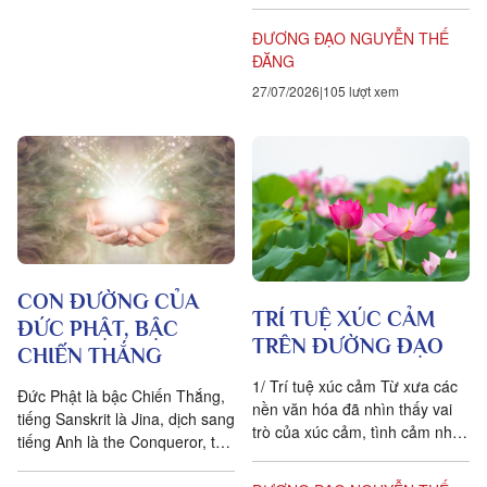
nền tảng của tất cả mọi sự,
cái...
ĐƯƠNG ĐẠO NGUYỄN THẾ
ĐĂNG
27/07/2026
105 lượt xem
CON ĐƯỜNG CỦA
TRÍ TUỆ XÚC CẢM
ĐỨC PHẬT, BẬC
TRÊN ĐƯỜNG ĐẠO
CHIẾN THẮNG
1/ Trí tuệ xúc cảm Từ xưa các
Đức Phật là bậc Chiến Thắng,
nền văn hóa đã nhìn thấy vai
tiếng Sanskrit là Jina, dịch sang
trò của xúc cảm, tình cảm như
tiếng Anh là the Conqueror, the
một động lực để tiến bộ, tiến
Victor, the Victorious One. Đi
hóa cho...