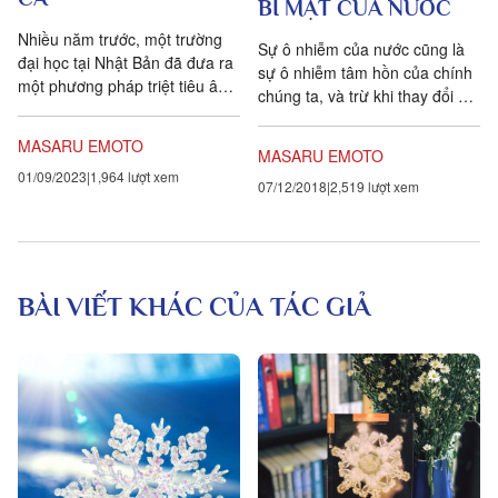
BÍ MẬT CỦA NƯỚC
Nhiều năm trước, một trường
Sự ô nhiễm của nước cũng là
đại học tại Nhật Bản đã đưa ra
sự ô nhiễm tâm hồn của chính
một phương pháp triệt tiêu âm
chúng ta, và trừ khi thay đổi ý
thanh bằng âm thanh. Họ tạo
thức của mình, chúng ta sẽ
ra một nhiễu âm nhằm...
không bao giờ có thể phục hồi
MASARU EMOTO
MASARU EMOTO
nước về dạng tinh khôi của nó.
01/09/2023
1,964 lượt xem
07/12/2018
2,519 lượt xem
BÀI VIẾT KHÁC CỦA TÁC GIẢ