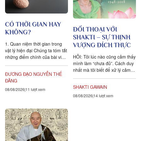
CÓ THỜI GIAN HAY
ĐỐI THOẠI VỚI
KHÔNG?
SHAKTI – SỰ THỊNH
1. Quan niệm thời gian trong
VƯỢNG ĐÍCH THỰC
vật lý hiện đại Chúng ta tóm tắt
HỎI: Tôi lúc nào cũng cảm thấy
những điểm chính của bài viết
mình làm “chưa đủ”. Cách duy
Is time an illusion? của Giáo sư
nhất mà tôi biết để xử lý cảm
Triết học Craig...
ĐƯƠNG ĐẠO NGUYỄN THẾ
xúc dai dẳng này là khẳng định
ĐĂNG
ngược lại....
SHAKTI GAWAIN
08/08/2026
11 lượt xem
08/08/2026
14 lượt xem