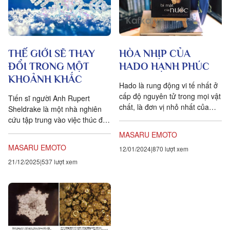
THẾ GIỚI SẼ THAY
HÒA NHỊP CỦA
ĐỔI TRONG MỘT
HADO HẠNH PHÚC
KHOẢNH KHẮC
Hado là rung động vi tế nhất ở
cấp độ nguyên tử trong mọi vật
Tiến sĩ người Anh Rupert
chất, là đơn vị nhỏ nhất của
Sheldrake là một nhà nghiên
năng lượng. Nền tảng của nó
cứu tập trung vào việc thúc đẩy
chinh là...
hơn nữa sự hiểu biết về một
MASARU EMOTO
thế giới quan mới, kết hợp...
MASARU EMOTO
12/01/2024
870 lượt xem
21/12/2025
537 lượt xem