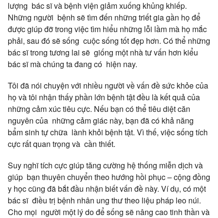
lượng bác sĩ và bệnh viện giảm xuống khủng khiếp.
Những người bệnh sẽ tìm đến những triết gia gần họ để
được giúp đỡ trong việc tìm hiểu những lỗi lầm mà họ mắc
phải, sau đó sẽ sống cuộc sống tốt đẹp hơn. Có thể những
bác sĩ trong tương lai sẽ giống một nhà tư vấn hơn kiểu
bác sĩ mà chúng ta đang có hiện nay.
Tôi đã nói chuyện với nhiều người về vấn đề sức khỏe của
họ và tôi nhận thấy phần lớn bệnh tật đều là kết quả của
những cảm xúc tiêu cực. Nếu bạn có thể tiêu diệt căn
nguyên của những cảm giác này, bạn đã có khả năng
bẩm sinh tự chữa lành khỏi bệnh tật. Vì thế, việc sống tích
cực rất quan trọng và cần thiết.
Suy nghĩ tích cực giúp tăng cường hệ thống miễn dịch và
giúp bạn thuyên chuyển theo hướng hồi phục – cộng đồng
y học cũng đã bắt đầu nhận biết vấn đề này. Ví dụ, có một
bác sĩ điều trị bệnh nhân ung thư theo liệu pháp leo núi.
Cho mọi người một lý do để sống sẽ nâng cao tinh thần và