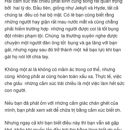
Hai cảm xúc trái chiều phát sinh cùng sóng rất quan trọng
bởi hai lý do. Đầu tiên, giống như Jekyll và Hyde, tất cả
chúng ta đều có hai bộ mặt. Có lẽ bạn cũng biết rằng
những người hay giận rất mau nước mắt và cũng chẳng
phải hiếm trường hợp những người được coi là tốt bụng
đột nhiên phạm tội. Chúng ta thường xuyên nghe được
chuyện một người đàn ông tốt bụng và ga lăng với bạn
gái, nhưng ngay sau đó trở thành một kẻ bạo lực khi bạn
gái họ nói lời chia tay.
Không một ai là không có mầm ác trong cơ thể, nhưng
cũng không phải ai cũng hoàn toàn xấu xa. Thực tế, việc
che giấu những cảm xúc trái chiều là một việc làm hết sức
con người.
Nếu bạn đã phát ốm với những cảm giác chán ghét của
mình, bạn phải xem xét để chữa trị bằng cảm xúc biết ơn.
Nhưng ngay cả khi bạn biết điều này thì bạn vẫn sẽ gặp
khó khăn khi muốn lấp đầy trái tim bằng lòng biết ơn nếu