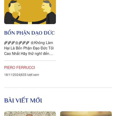
BỔN PHẬN ĐẠO ĐỨC
🌾🌾🌾🌼🌾🌾🌾 🌼Không Làm
Hại Là Bổn Phận Đạo Đức Tối
Cao Nhất Hãy thử nghĩ đến
những việc nhỏ nhặt mà người
khác làm khiến cuộc sống của
PIERO FERRUCCI
bạn trở...
18/11/2024
633 lượt xem
BÀI VIẾT MỚI