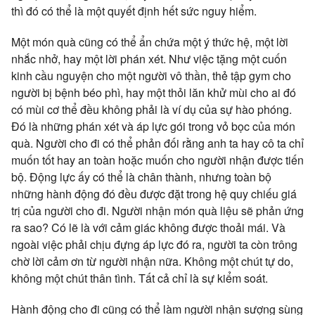
thì đó có thể là một quyết định hết sức nguy hiểm.
Một món quà cũng có thể ẩn chứa một ý thức hệ, một lời
nhắc nhở, hay một lời phán xét. Như việc tặng một cuốn
kinh cầu nguyện cho một người vô thần, thẻ tập gym cho
người bị bệnh béo phì, hay một thỏi lăn khử mùi cho ai đó
có mùi cơ thể đều không phải là ví dụ của sự hào phóng.
Đó là những phán xét và áp lực gói trong vỏ bọc của món
quà. Người cho đi có thể phản đối rằng anh ta hay cô ta chỉ
muốn tốt hay an toàn hoặc muốn cho người nhận được tiến
bộ. Động lực ấy có thể là chân thành, nhưng toàn bộ
những hành động đó đều được đặt trong hệ quy chiếu giá
trị của người cho đi. Người nhận món quà liệu sẽ phản ứng
ra sao? Có lẽ là với cảm giác không được thoải mái. Và
ngoài việc phải chịu đựng áp lực đó ra, người ta còn trông
chờ lời cảm ơn từ người nhận nữa. Không một chút tự do,
không một chút thân tình. Tất cả chỉ là sự kiểm soát.
Hành động cho đi cũng có thể làm người nhận sượng sùng