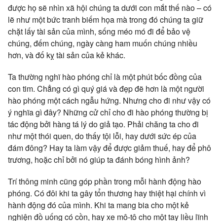
được họ sẽ nhìn xã hội chúng ta dưới con mắt thế nào – có
lẽ như một bức tranh biếm họa mà trong đó chúng ta giữ
chặt lấy tài sản của mình, sống méo mó đi để bảo vệ
chúng, đếm chúng, ngày càng ham muốn chúng nhiều
hơn, và đố kỵ tài sản của kẻ khác.
Ta thường nghĩ hào phóng chỉ là một phút bốc đồng của
con tim. Chẳng có gì quý giá và đẹp đẽ hơn là một người
hào phóng một cách ngẫu hứng. Nhưng cho đi như vậy có
ý nghĩa gì đây? Những cử chỉ cho đi hào phóng thường bị
tác động bởi hàng tá lý do giả tạo. Phải chăng ta cho đi
như một thói quen, do thấy tội lỗi, hay dưới sức ép của
đám đông? Hay ta làm vậy để được giảm thuế, hay để phô
trương, hoặc chỉ bởi nó giúp ta đánh bóng hình ảnh?
Trí thông minh cũng góp phần trong mỗi hành động hào
phóng. Có đôi khi ta gây tổn thương hay thiệt hại chính vì
hành động đó của mình. Khi ta mang bia cho một kẻ
nghiện đồ uống có cồn, hay xe mô-tô cho một tay liều lĩnh