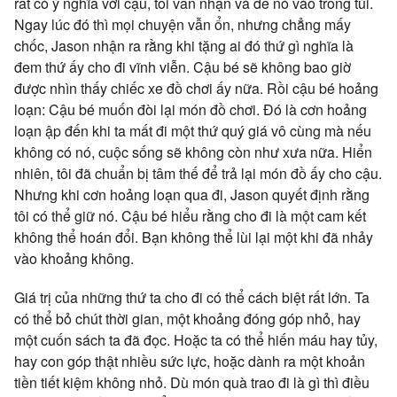
rất có ý nghĩa với cậu, tôi vẫn nhận và để nó vào trong túi.
Ngay lúc đó thì mọi chuyện vẫn ổn, nhưng chẳng mấy
chốc, Jason nhận ra rằng khi tặng ai đó thứ gì nghĩa là
đem thứ ấy cho đi vĩnh viễn. Cậu bé sẽ không bao giờ
được nhìn thấy chiếc xe đồ chơi ấy nữa. Rồi cậu bé hoảng
loạn: Cậu bé muốn đòi lại món đồ chơi. Đó là cơn hoảng
loạn ập đến khi ta mất đi một thứ quý giá vô cùng mà nếu
không có nó, cuộc sống sẽ không còn như xưa nữa. Hiển
nhiên, tôi đã chuẩn bị tâm thế để trả lại món đồ ấy cho cậu.
Nhưng khi cơn hoảng loạn qua đi, Jason quyết định rằng
tôi có thể giữ nó. Cậu bé hiểu rằng cho đi là một cam kết
không thể hoán đổi. Bạn không thể lùi lại một khi đã nhảy
vào khoảng không.
Giá trị của những thứ ta cho đi có thể cách biệt rất lớn. Ta
có thể bỏ chút thời gian, một khoảng đóng góp nhỏ, hay
một cuốn sách ta đã đọc. Hoặc ta có thể hiến máu hay tủy,
hay con góp thật nhiều sức lực, hoặc dành ra một khoản
tiền tiết kiệm không nhỏ. Dù món quà trao đi là gì thì điều