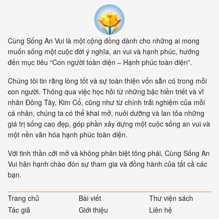
kết nối. Khía cạnh quan trọng
nhất của sự sống không còn là
vật nữa, mà là mối liên hệ giữa
các vật.
Cùng Sống An Vui là một cộng đồng dành cho những ai mong
muốn sống một cuộc đời ý nghĩa, an vui và hạnh phúc, hướng
đến mục tiêu “Con người toàn diện – Hạnh phúc toàn diện”.
Chúng tôi tin rằng lòng tốt và sự toàn thiện vốn sẵn có trong mỗi
con người. Thông qua việc học hỏi từ những bậc hiền triết và vĩ
nhân Đông Tây, Kim Cổ, cũng như từ chính trải nghiệm của mỗi
cá nhân, chúng ta có thể khai mở, nuôi dưỡng và lan tỏa những
giá trị sống cao đẹp, góp phần xây dựng một cuộc sống an vui và
một nền văn hóa hạnh phúc toàn diện.
Với tinh thần cởi mở và không phân biệt tông phái, Cùng Sống An
Vui hân hạnh chào đón sự tham gia và đồng hành của tất cả các
bạn.
Trang chủ
Bài viết
Thư viện sách
Tác giả
Giới thiệu
Liên hệ