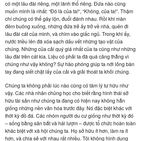
có một lâu đài riêng, một lãnh thổ riêng. Đứa nào cũng
muốn mình là nhất: “Đó là của ta!”, “Không, của ta!”. Thậm
chí chúng có thể gây lộn, đuổi đánh nhau. Rồi khi màn
đêm buông xuống, những đứa trẻ ấy trở về nhà, quên đi
lâu đài cát của mình, và chìm vào giấc ngủ. Trong khi ấy,
nước triều lên đã xóa sạch dấu vết những tạo vật của
chúng. Những của cải quý giá nhất của ta cũng như những
lâu đài trên cát kia. Liệu có phải ta đã quá căng thẳng vì
chúng như vậy không? Sự hào phóng giúp ta nới lỏng bàn
tay đang siết chặt lấy của cải và giải thoát ta khỏi chúng.
Chúng ta không phải lúc nào cũng có tâm lý tư hữu như
vậy. Các nhà nhân chủng học cho biết rằng hình thái sở
hữu tài sản như chúng ta đang có hiện nay không hẳn
giống những nền văn hóa trước đây. Nó đặc biệt khác với
thời kỳ đồ đá. Các nhóm người du cư giống như thời kỳ đó
– sống bằng săn bắt và hái lượm – được tổ chức hoàn toàn
khác biệt với xã hội chúng ta. Họ sở hữu ít hơn, làm ra ít
hơn, và chia sẻ với nhau rất nhiều. Tôi không hình dung