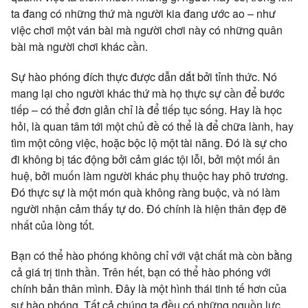
ta đang có những thứ mà người kia đang ước ao – như
việc chơi một ván bài mà người chơi này có những quân
bài mà người chơi khác cần.
Sự hào phóng đích thực được dẫn dắt bởi tỉnh thức. Nó
mang lại cho người khác thứ mà họ thực sự cần để bước
tiếp – có thể đơn giản chỉ là để tiếp tục sống. Hay là học
hỏi, là quan tâm tới một chủ đề có thể là để chữa lành, hay
tìm một công việc, hoặc bộc lộ một tài năng. Đó là sự cho
đi không bị tác động bởi cảm giác tội lỗi, bởi một mối ân
huệ, bởi muốn làm người khác phụ thuộc hay phô trương.
Đó thực sự là một món quà không ràng buộc, và nó làm
người nhận cảm thấy tự do. Đó chính là hiện thân đẹp đẽ
nhất của lòng tốt.
Bạn có thể hào phóng không chỉ với vật chất mà còn bằng
cả giá trị tinh thần. Trên hết, bạn có thể hào phóng với
chính bản thân mình. Đây là một hình thái tinh tế hơn của
sự hào phóng. Tất cả chúng ta đều có những nguồn lực