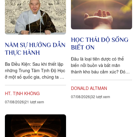
HỌC THÁI ĐỘ SỐNG
NĂM SỰ HƯỚNG DẪN
BIẾT ƠN
THỰC HÀNH
Đâu là loại tiên dược có thể
Ba Điều Kiện: Sau khi thiết lập
biến nỗi buồn và bất mãn
những Trung Tâm Tịnh Độ Học
thành kho báu cảm xúc? Đó
ở một số quốc gia, chúng ta đặt
chính là lòng biết ơn, trong
ra năm sự hướng dẫn cho các
tiếng Anh là gratitude, bắt...
DONALD ALTMAN
hành giả Tịnh...
HT. TỊNH KHÔNG
07/08/2026
32 lượt xem
07/08/2026
21 lượt xem