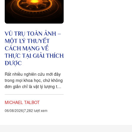
VŨ TRỤ TOÀN ẢNH –
MỘT LÝ THUYẾT
CÁCH MẠNG VỀ
THỰC TẠI GIẢI THÍCH
ĐƯỢC
Rất nhiều nghiên cứu mới đây
trong mọi khoa học, chứ không
đơn giản chỉ là vật lý lượng tử,
đều chứng tỏ rằng vạn vật ít
tính cá thể hơn rất nhiều so với
MICHAEL TALBOT
chúng ta tưởng. Một câu
06/08/2026
7,282 lượt xem
chuyện khoa học đang xuất
hiện cung cấp bằng chứng cho
thấy toàn bộ vật chất tồn tại
trong một mạng nhằng nhịt các