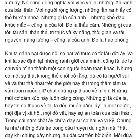
xưa ấy. Nó cũng đồng nghĩa với việc vẽ lại những lằn ranh
của bản thân. Với người rộng lượng, những lằn ranh ấy có
thể bị xóa nhòa. Những gì là của anh – những khổ đau,
khúc mắc – cũng là của tôi: Đó là thấu cảm. Những gì của
tôi: tài sản, thân thể, tri thức và kỹ năng, thời gian và tài
nguyên, năng lượng – cũng là của anh: Đó là hào phóng.
Khi ta đánh bại được nỗi sợ hãi vô thức có từ lâu đời ấy, và
khi ta xác định lại những ranh giới của mình, cũng là lúc ta
chuyển mình thành một con người hoàn toàn khác. Nhưng
có một sự thật không thể chối bỏ rằng, dù có là người vui
vẻ và thư thả nhất trên thế giới này thì trong thâm tâm ta
vẫn luôn muốn giữ chặt những gì thuộc về mình. Những
múi cơ cảm xúc này luôn căng cứng. Những gì là của ta,
hay tin nó thuộc về ta, ta đều muốn nắm lấy: là một người,
một địa vị xã hội, một đồ vật, hay sự an toàn của bản thân.
Trong cái nắm chặt ấy chứa đầy sự sợ hãi và vị kỷ. Chúng
ta như những đứa trẻ trong câu truyện dụ ngôn mà Phật
dạy khi chúng xây những lâu đài cát trên bờ biển. Mỗi đứa