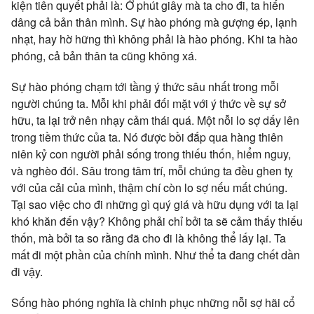
kiện tiên quyết phải là: Ở phút giây mà ta cho đi, ta hiến
dâng cả bản thân mình. Sự hào phóng mà gượng ép, lạnh
nhạt, hay hờ hững thì không phải là hào phóng. Khi ta hào
phóng, cả bản thân ta cũng không xá.
Sự hào phóng chạm tới tầng ý thức sâu nhất trong mỗi
người chúng ta. Mỗi khi phải đối mặt với ý thức về sự sở
hữu, ta lại trở nên nhạy cảm thái quá. Một nỗi lo sợ dấy lên
trong tiềm thức của ta. Nó được bồi đắp qua hàng thiên
niên kỷ con người phải sống trong thiếu thốn, hiểm nguy,
và nghèo đói. Sâu trong tâm trí, mỗi chúng ta đều ghen tỵ
với của cải của mình, thậm chí còn lo sợ nếu mất chúng.
Tại sao việc cho đi những gì quý giá và hữu dụng với ta lại
khó khăn đến vậy? Không phải chỉ bởi ta sẽ cảm thấy thiếu
thốn, mà bởi ta so rằng đã cho đi là không thể lấy lại. Ta
mất đi một phần của chính mình. Như thể ta đang chết dần
đi vậy.
Sống hào phóng nghĩa là chinh phục những nỗi sợ hãi cổ