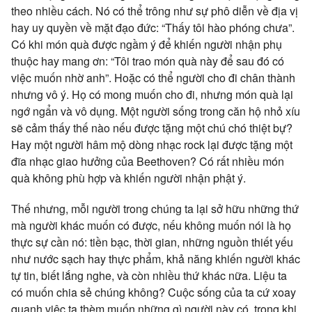
theo nhiều cách. Nó có thể trông như sự phô diễn về địa vị
hay uy quyền về mặt đạo đức: “Thấy tôi hào phóng chưa”.
Có khi món quà được ngầm ý để khiến người nhận phụ
thuộc hay mang ơn: “Tôi trao món quà này để sau đó có
việc muốn nhờ anh”. Hoặc có thể người cho đi chân thành
nhưng vô ý. Họ có mong muốn cho đi, nhưng món quà lại
ngớ ngẩn và vô dụng. Một người sống trong căn hộ nhỏ xíu
sẽ cảm thấy thế nào nếu được tặng một chú chó thiệt bự?
Hay một người hâm mộ dòng nhạc rock lại được tặng một
đĩa nhạc giao hưởng của Beethoven? Có rất nhiều món
quà không phù hợp và khiến người nhận phật ý.
Thế nhưng, mỗi người trong chúng ta lại sở hữu những thứ
mà người khác muốn có được, nếu không muốn nói là họ
thực sự cần nó: tiền bạc, thời gian, những nguồn thiết yếu
như nước sạch hay thực phẩm, khả năng khiến người khác
tự tin, biết lắng nghe, và còn nhiều thứ khác nữa. Liệu ta
có muốn chia sẻ chúng không? Cuộc sống của ta cứ xoay
quanh việc ta thèm muốn những gì người này có, trong khi