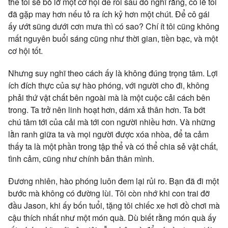
thể tôi sẽ bỏ lỡ một cơ hội để rồi sau đó nghĩ rằng, có lẽ tôi
đã gặp may hơn nếu tỏ ra ích kỷ hơn một chút. Để cô gái
ấy ướt sũng dưới cơn mưa thì có sao? Chí ít tôi cũng không
mất nguyên buổi sáng cũng như thời gian, tiền bạc, và một
cơ hội tốt.
Nhưng suy nghĩ theo cách ấy là không đúng trọng tâm. Lợi
ích đích thực của sự hào phóng, với người cho đi, không
phải thứ vật chất bên ngoài mà là một cuộc cải cách bên
trong. Ta trở nên linh hoạt hơn, dám xả thân hơn. Ta bớt
chú tâm tới của cải mà tới con người nhiều hơn. Và những
lằn ranh giữa ta và mọi người được xóa nhòa, để ta cảm
thấy ta là một phần trong tập thể và có thể chia sẻ vật chất,
tình cảm, cũng như chính bản thân mình.
Đương nhiên, hào phóng luôn đem lại rủi ro. Bạn đã đi một
bước mà không có đường lùi. Tôi còn nhớ khi con trai đỡ
đầu Jason, khi ấy bốn tuổi, tặng tôi chiếc xe hơi đồ chơi mà
cậu thích nhất như một món quà. Dù biết rằng món quà ấy