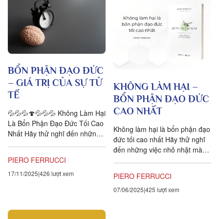
BỔN PHẬN ĐẠO ĐỨC
– GIÁ TRỊ CỦA SỰ TỬ
KHÔNG LÀM HẠI –
TẾ
BỔN PHẬN ĐẠO ĐỨC
CAO NHẤT
💦💦💦🍄💦💦💦 Không Làm Hại
Là Bổn Phận Đạo Đức Tối Cao
Không làm hại là bổn phận đạo
Nhất Hãy thử nghĩ đến những
đức tối cao nhất Hãy thử nghĩ
việc nhỏ nhặt mà người khác
đến những việc nhỏ nhặt mà
làm khiến cuộc sống của bạn
người khác làm khiến cuộc
PIERO FERRUCCI
trở...
sống của bạn trở nên...
17/11/2025
426 lượt xem
PIERO FERRUCCI
07/06/2025
425 lượt xem