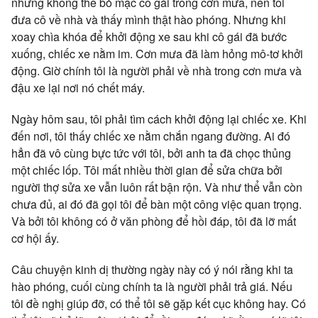
nhưng không thể bỏ mặc cô gái trong cơn mưa, nên tôi
đưa cô về nhà và thấy mình thật hào phóng. Nhưng khi
xoay chìa khóa để khởi động xe sau khi cô gái đã bước
xuống, chiếc xe nằm im. Cơn mưa đã làm hỏng mô-tơ khởi
động. Giờ chính tôi là người phải về nhà trong cơn mưa và
đậu xe lại nơi nó chết máy.
Ngày hôm sau, tôi phải tìm cách khởi động lại chiếc xe. Khi
đến nơi, tôi thấy chiếc xe nằm chắn ngang đường. Ai đó
hẳn đã vô cùng bực tức với tôi, bởi anh ta đã chọc thủng
một chiếc lốp. Tôi mất nhiều thời gian để sửa chữa bởi
người thợ sửa xe vẫn luôn rất bận rộn. Và như thể vẫn còn
chưa đủ, ai đó đã gọi tôi để bàn một công việc quan trọng.
Và bởi tôi không có ở văn phòng để hồi đáp, tôi đã lỡ mất
cơ hội ấy.
Câu chuyện kinh dị thường ngày này có ý nói rằng khi ta
hào phóng, cuối cùng chính ta là người phải trả giá. Nếu
tôi đề nghị giúp đỡ, có thể tôi sẽ gặp kết cục không hay. Có