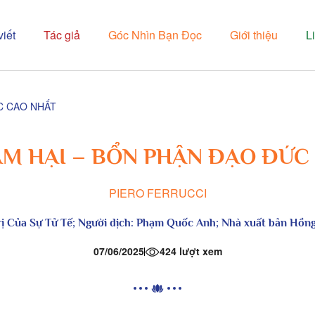
viết
Tác giả
Góc Nhìn Bạn Đọc
Giới thiệu
L
C CAO NHẤT
M HẠI – BỔN PHẬN ĐẠO ĐỨC
PIERO FERRUCCI
rị Của Sự Tử Tế
; Người dịch: Phạm Quốc Anh; Nhà xuất bản Hồn
07/06/2025
424 lượt xem