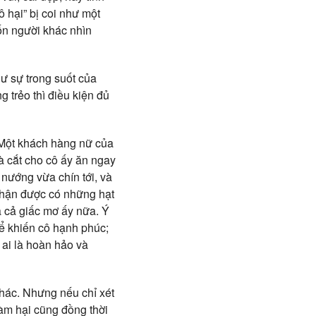
 hại” bị coi như một
ốn người khác nhìn
ư sự trong suốt của
 trẻo thì điều kiện đủ
n. Một khách hàng nữ của
và cắt cho cô ấy ăn ngay
 nướng vừa chín tới, và
nhận được có những hạt
a cả giấc mơ ấy nữa. Ý
để khiến cô hạnh phúc;
 ai là hoàn hảo và
khác. Nhưng nếu chỉ xét
àm hại cũng đồng thời