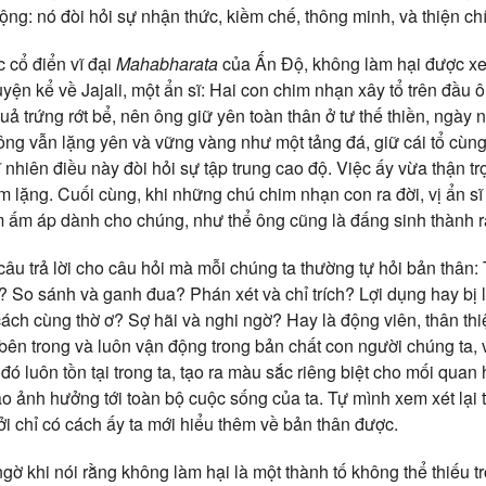
ng: nó đòi hỏi sự nhận thức, kiềm chế, thông minh, và thiện chí
 cổ điển vĩ đại
Mahabharata
của Ấn Độ, không làm hại được xe
ện kể về Jajali, một ẩn sĩ: Hai con chim nhạn xây tổ trên đầu ô
 trứng rớt bể, nên ông giữ yên toàn thân ở tư thế thiền, ngày 
u; ông vẫn lặng yên và vững vàng như một tảng đá, giữ cái tổ cù
 nhiên điều này đòi hỏi sự tập trung cao độ. Việc ấy vừa thận tr
 lặng. Cuối cùng, khi những chú chim nhạn con ra đời, vị ẩn sĩ
 ấm áp dành cho chúng, như thể ông cũng là đấng sinh thành r
câu trả lời cho câu hỏi mà mỗi chúng ta thường tự hỏi bản thân: 
? So sánh và ganh đua? Phán xét và chỉ trích? Lợi dụng hay bị 
ách cùng thờ ơ? Sợ hãi và nghi ngờ? Hay là động viên, thân thi
 bên trong và luôn vận động trong bản chất con người chúng ta, v
ó luôn tồn tại trong ta, tạo ra màu sắc riêng biệt cho mối quan 
o ảnh hưởng tới toàn bộ cuộc sống của ta. Tự mình xem xét lại 
 bởi chỉ có cách ấy ta mới hiểu thêm về bản thân được.
gờ khi nói rằng không làm hại là một thành tố không thể thiếu 