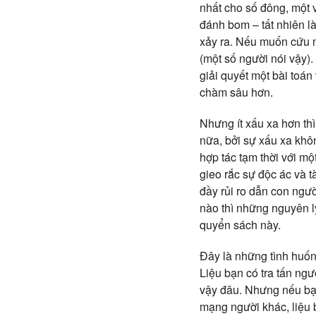
nhất cho số đông, một 
đánh bom – tất nhiên l
xảy ra. Nếu muốn cứu m
(một số người nói vậy).
giải quyết một bài toán
chàm sâu hơn.
Nhưng ít xấu xa hơn thì
nữa, bởi sự xấu xa khô
hợp tác tạm thời với mộ
gieo rắc sự độc ác và t
đầy rủi ro dẫn con ngườ
nào thì những nguyên l
quyển sách này.
Đây là những tình huốn
Liệu bạn có tra tấn ng
vậy đâu. Nhưng nếu bạn
mạng người khác, liệu b