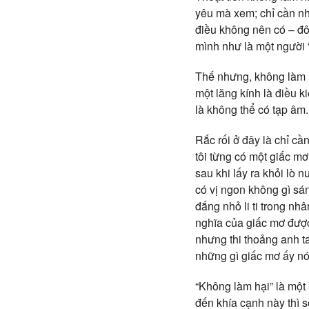
yêu mà xem; chỉ cần nhắ
điều không nên có – đô
mình như là một người 
Thế nhưng, không làm h
một lăng kính là điều k
là không thể có tạp âm.
Rắc rối ở đây là chỉ cầ
tôi từng có một giấc mơ
sau khi lấy ra khỏi lò 
có vị ngon không gì s
đắng nhỏ li ti trong nh
nghĩa của giấc mơ được
nhưng thi thoảng anh ta
những gì giấc mơ ấy nói
“Không làm hại” là một 
đến khía cạnh này thì 