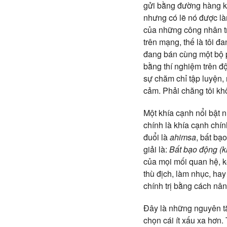
gửi bằng đường hàng kh
nhưng có lẽ nó được là
của những công nhân trồ
trên mạng, thế là tôi 
đang bán cùng một bộ p
bằng thí nghiệm trên độ
sự chăm chỉ tập luyện,
cảm. Phải chăng tôi kh
Một khía cạnh nổi bật n
chính là khía cạnh chín
đuổi là
ahimsa
, bất bạ
giải là:
Bất bạo động (k
của mọi mối quan hệ, kể
thù địch, làm nhục, hay
chính trị bằng cách nâ
Đây là những nguyên tắ
chọn cái ít xấu xa hơn