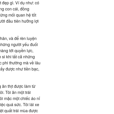
 đẹp gì. Ví dụ như: có
ng con cái, đồng
hững mối quan hệ tốt
ười đầu tiên hưởng lợi
thân, và để rèn luyện
 những người yếu đuối
màng tới quyền lực,
si khi tất cả những
ực phi thường mà về lâu
hấy được như tiền bạc,
 ăn thịt được làm từ
i. Tôi ăn một trái
 Tôi mặc một chiếc áo nỉ
ệc quá sức. Tôi lái xe
ệt quất trái mùa được