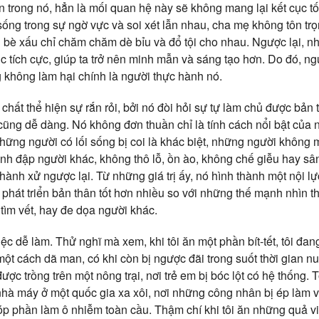
 trong nó, hẳn là mối quan hệ này sẽ không mang lại kết cục tốt
sống trong sự ngờ vực và soi xét lẫn nhau, cha mẹ không tôn trọ
 bè xấu chỉ chăm chăm dè bỉu và đổ tội cho nhau. Ngược lại, n
 tích cực, giúp ta trở nên minh mẫn và sáng tạo hơn. Do đó, ng
g không làm hại chính là người thực hành nó.
hất thể hiện sự rắn rỏi, bởi nó đòi hỏi sự tự làm chủ được bản 
cũng dễ dàng. Nó không đơn thuần chỉ là tính cách nổi bật của
hững người có lối sống bị coi là khác biệt, những người không 
h đập người khác, không thô lỗ, ồn ào, không chế giễu hay sân 
ành xử ngược lại. Từ những giá trị ấy, nó hình thành một nội l
à phát triển bản thân tốt hơn nhiều so với những thế mạnh nhìn t
 tìm vết, hay đe dọa người khác.
ệc dễ làm. Thử nghĩ mà xem, khi tôi ăn một phần bít-tết, tôi đang
một cách dã man, có khi còn bị ngược đãi trong suốt thời gian nuô
được trồng trên một nông trại, nơi trẻ em bị bóc lột có hệ thống.
hà máy ở một quốc gia xa xôi, nơi những công nhân bị ép làm vi
góp phần làm ô nhiễm toàn cầu. Thậm chí khi tôi ăn những quả vi