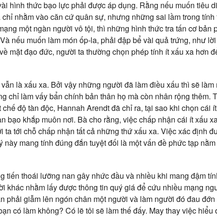
vài hình thức bạo lực phải được áp dụng. Rằng nếu muốn tiêu di
à chỉ nhằm vào căn cứ quân sự, nhưng những sai lầm trong tính
ạng một ngàn người vô tội, thì những hình thức tra tấn cơ bản
 Và nếu muốn làm món ốp-la, phải đập bể vài quả trứng, như lời 
 về mặt đạo đức, người ta thường chọn phép tính ít xấu xa hơn đ
 vẫn là xấu xa. Bởi vậy những người đã làm điều xấu thì sẽ làm 
ng chỉ làm vấy bẩn chính bản thân họ mà còn nhân rộng thêm. 
t chế độ tàn độc, Hannah Arendt đã chỉ ra, tại sao khi chọn cái í
àn bạo khắp muôn nơi. Bà cho rằng, việc chấp nhận cái ít xấu xa
i ta tới chỗ chấp nhận tất cả những thứ xấu xa. Việc xác định 
ý này mang tính đúng đắn tuyệt đối là một vấn đề phức tạp nằm
g tiến thoái lưỡng nan gây nhức đầu và nhiều khi mang đậm tính
ười khác nhằm lấy được thông tin quý giá để cứu nhiều mạng ng
 phải giẫm lên ngón chân một người và làm người đó đau đớn t
ạn có làm không? Có lẽ tôi sẽ làm thế đấy. May thay việc hiểu 