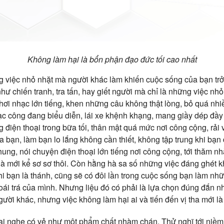
Không làm hại là bổn phận đạo đức tối cao nhất
g việc nhỏ nhặt mà người khác làm khiến cuộc sống của bạn tr
hư chiến tranh, tra tấn, hay giết người mà chỉ là những việc nhỏ 
ơi nhạc lớn tiếng, khen những câu không thật lòng, bỏ quá nh
ạc công đang biểu diễn, lái xe khệnh khạng, mang giầy dép đầy 
điện thoại trong bữa tối, thân mật quá mức nơi công cộng, rải 
a bạn, làm bạn lo lắng không cần thiết, không tập trung khi bạ
ung, nói chuyện điện thoại lớn tiếng nơi công cộng, tới thăm nhà
à mới kể sơ sơ thôi. Còn hằng hà sa số những việc đáng ghét kh
 khi bạn là thánh, cũng sẽ có đôi lần trong cuộc sống bạn làm nh
hoái trá của mình. Nhưng liệu đó có phải là lựa chọn đúng đắn 
gười khác, nhưng việc không làm hại ai và tiến đến vị tha mới là
ại nghe có vẻ như một phẩm chất nhàm chán. Thử nghĩ tới niềm v