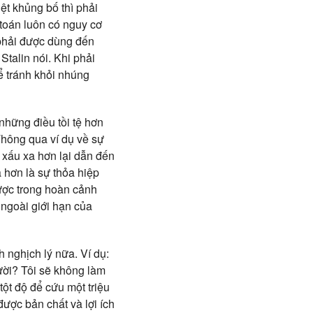
ệt khủng bố thì phải
 toán luôn có nguy cơ
 phải được dùng đến
Stalin nói. Khi phải
ể tránh khỏi nhúng
những điều tồi tệ hơn
Thông qua ví dụ về sự
t xấu xa hơn lại dẫn đến
 hơn là sự thỏa hiệp
được trong hoàn cảnh
 ngoài giới hạn của
 nghịch lý nữa. Ví dụ:
ười? Tôi sẽ không làm
ột độ để cứu một triệu
được bản chất và lợi ích