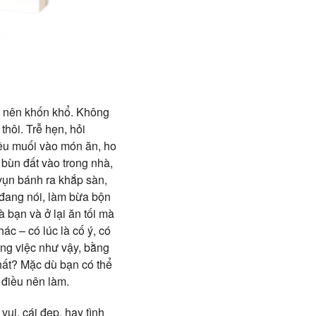
ở nên khốn khổ. Không
thôi. Trễ hẹn, hỏi
iều muối vào món ăn, ho
bùn đất vào trong nhà,
vụn bánh ra khắp sàn,
n đang nói, làm bừa bộn
 bạn và ở lại ăn tối mà
ác – có lúc là cố ý, có
ững việc như vậy, bằng
nhất? Mặc dù bạn có thể
 điều nên làm.
ui, cái đẹp, hay tình