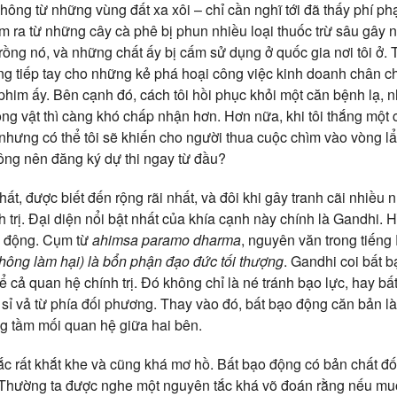
ông từ những vùng đất xa xôi – chỉ cần nghĩ tới đã thấy phí phạ
m ra từ những cây cà phê bị phun nhiều loại thuốc trừ sâu gây
ng nó, và những chất ấy bị cấm sử dụng ở quốc gia nơi tôi ở. T
đang tiếp tay cho những kẻ phá hoại công việc kinh doanh chân 
him ấy. Bên cạnh đó, cách tôi hồi phục khỏi một căn bệnh lạ, 
ng vật thì càng khó chấp nhận hơn. Hơn nữa, khi tôi thắng một c
 nhưng có thể tôi sẽ khiến cho người thua cuộc chìm vào vòng l
ông nên đăng ký dự thi ngay từ đầu?
hất, được biết đến rộng rãi nhất, và đôi khi gây tranh cãi nhiều
h trị. Đại diện nổi bật nhất của khía cạnh này chính là Gandhi.
o động. Cụm từ
ahimsa paramo dharma
, nguyên văn trong tiếng
hông làm hại) là bổn phận đạo đức tối thượng
. Gandhi coi bất 
 cả quan hệ chính trị. Đó không chỉ là né tránh bạo lực, hay b
 sỉ vả từ phía đối phương. Thay vào đó, bất bạo động căn bản là 
ng tầm mối quan hệ giữa hai bên.
c rất khắt khe và cũng khá mơ hồ. Bất bạo động có bản chất đối
. Thường ta được nghe một nguyên tắc khá võ đoán rằng nếu muố