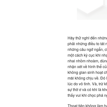
Hãy thử nghĩ đến nhữn
phải những điều to tát n
những câu ngớ ngẩn, ch
một cách kỳ cục khi nh
nhai nhồm nhoàm, dùng 
nhận xét về hình thể củ
không gian sinh hoạt ch
mãi không chịu về. Đó l
lúc do vô tình. Và, trừ
sự thờ ơ và có khi là k
thấy vui khi chọc phá n
Thoạt tiên không làm h