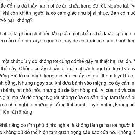
c đến ta đã thấy hạnh phúc ẩn chứa trong đó rồi. Ngược lại, “vô
i khi còn khiến người ta có cảm giác như bị sỉ nhục. Bạn có mu
“vô hại” không?
ại lại là phẩm chất nền tảng của mọi phẩm chất khác; giống nh
iện cần để nhìn xuyên qua nó, hay để có được một âm thanh trong
n một chút xíu ý đồ không tốt cũng có thể gây ra thiệt hại rất lớ
 thế này: Chồng cô ấy chuẩn bị một cái bánh ngọt rất tuyệt vời 
nướng. Đó là cái bánh trong mơ của cô ấy; có mùi thơm tuyệt hảo,
ánh bằng. Nhưng ngay sau khi đưa bánh vào miệng, cô ấy cảm 
ân bánh, rất nhỏ thôi, nhưng đủ để làm hỏng mùi vị của nó và củ
 giải mã rất dễ dàng: Người chồng của cô sẵn lòng làm tất cả 
 sẽ chợt nghĩ ra những ý tưởng tinh quái. Tuyệt nhiên, không có
 lên rất rõ ràng.
khả năng có tính phủ định: nghĩa là không làm gì hại tới người 
sẽ không đủ để thể hiện tầm quan trọng sâu sắc của nó. Không l