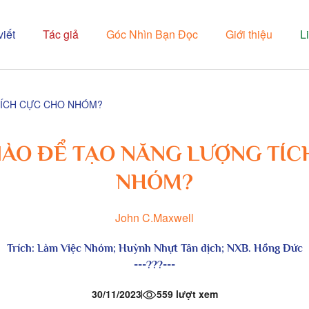
viết
Tác giả
Góc Nhìn Bạn Đọc
Giới thiệu
L
TÍCH CỰC CHO NHÓM?
NÀO ĐỂ TẠO NĂNG LƯỢNG TÍC
NHÓM?
John C.Maxwell
Trích:
Làm Việc Nhóm
; Huỳnh Nhựt Tân dịch; NXB. Hồng Đức
---
?
?
?
---
30/11/2023
559 lượt xem