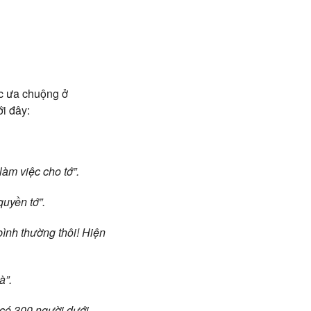
ợc ưa chuộng ở
i đây:
làm việc cho tớ”.
quyền tớ”.
ình thường thôi! Hiện
à”.
 có 300 người dưới