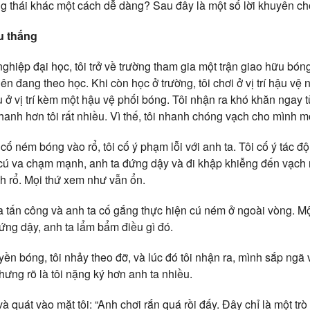
ạng thái khác một cách dễ dàng? Sau đây là một số lời khuyên ch
u thắng
 nghiệp đại học, tôi trở về trường tham gia một trận giao hữu bó
iên đang theo học. Khi còn học ở trường, tôi chơi ở vị trí hậu vệ
ấu ở vị trí kèm một hậu vệ phối bóng. Tôi nhận ra khó khăn ngay t
hanh hơn tôi rất nhiều. Vì thế, tôi nhanh chóng vạch cho mình m
 cố ném bóng vào rổ, tôi cố ý phạm lỗi với anh ta. Tôi cố ý tác đ
cú va chạm mạnh, anh ta đứng dậy và đi khập khiễng đến vạch 
 rổ. Mọi thứ xem như vẫn ổn.
ta tấn công và anh ta cố gắng thực hiện cú ném ở ngoài vòng. Một
ứng dậy, anh ta lẩm bẩm điều gì đó.
n bóng, tôi nhảy theo đỡ, và lúc đó tôi nhận ra, mình sắp ngã v
ưng rõ là tôi nặng ký hơn anh ta nhiều.
à quát vào mặt tôi: “Anh chơi rắn quá rồi đấy. Đây chỉ là một trò ch