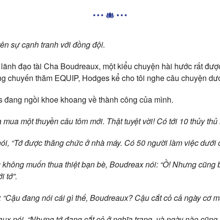
rên sự cạnh tranh với đồng đội.
lãnh đạo tài Cha Boudreaux, một kiểu chuyện hài hước rất đư
ong chuyến thăm EQUIP, Hodges kể cho tôi nghe câu chuyện dướ
 đang ngồi khoe khoang về thành công của mình.
 mua một thuyền câu tôm mới. Thật tuyệt vời! Có tới 10 thủy thủ 
 nói, “Tớ được thăng chức ở nhà máy. Có 50 người làm việc dưới 
g không muốn thua thiệt bạn bè, Boudreax nói: “Ồ! Nhưng cũng b
i tớ”.
 “Cậu đang nói cái gì thế, Boudreaux? Cậu cắt cỏ cả ngày cơ m
aux nói, “Nhưng tớ đang cắt cỏ ở nghĩa trang, và ngày nào cũng