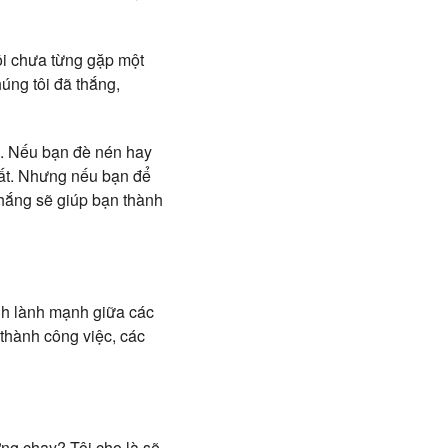
ôi chưa từng gặp một
úng tôi đã thắng,
c. Nếu bạn đè nén hay
hất. Nhưng nếu bạn để
thắng sẽ giúp bạn thành
anh lành mạnh giữa các
 thành công việc, các
ờng chạy? Tôi cho là sẽ