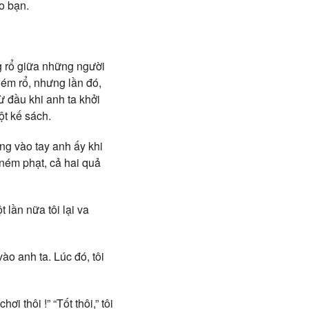
o bạn.
ng rổ giữa những người
 ném rổ, nhưng lần đó,
ừ đầu khi anh ta khởi
ột kế sách.
ộng vào tay anh ấy khi
ném phạt, cả hai quả
 lần nữa tôi lại va
ào anh ta. Lúc đó, tôi
ơi thôi !” “Tốt thôi,” tôi