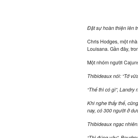
Đặt sự hoàn thiện lên t
Chris Hodges, một nhà 
Louisana. Gần đây, tr
Một nhóm người Cajuns
Thibideaux nói: “Tớ vừa
“Thế thì có gì”, Landry
Khi nghe thấy thế, cũn
nay, có 300 người ở dướ
Thibideaux ngạc nhiên:
“Thì đúng vậy”, Boudre