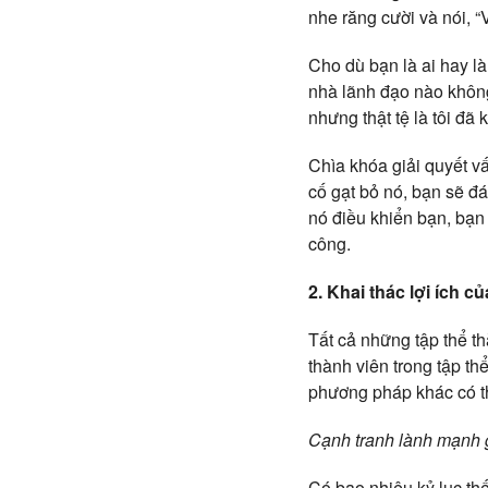
nhe răng cười và nói, “
Cho dù bạn là ai hay l
nhà lãnh đạo nào không 
nhưng thật tệ là tôi đ
Chìa khóa giải quyết v
cố gạt bỏ nó, bạn sẽ đ
nó điều khiển bạn, bạn
công.
2. Khai thác lợi ích 
Tất cả những tập thể t
thành viên trong tập th
phương pháp khác có t
Cạnh tranh lành mạnh g
Có bao nhiêu kỷ lục thế