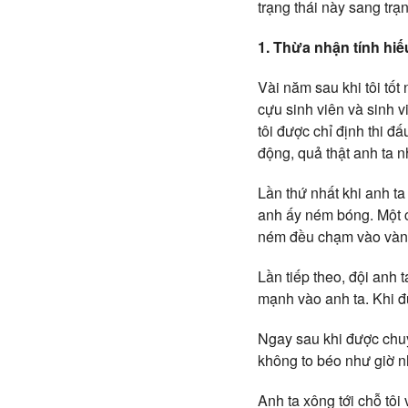
trạng thái này sang tr
1. Thừa nhận tính hiế
Vài năm sau khi tôi tốt
cựu sinh viên và sinh v
tôi được chỉ định thi đ
động, quả thật anh ta n
Lần thứ nhất khi anh ta
anh ấy ném bóng. Một 
ném đều chạm vào vành
Lần tiếp theo, đội anh 
mạnh vào anh ta. Khi đ
Ngay sau khi được chuyề
không to béo như giờ nh
Anh ta xông tới chỗ tôi v