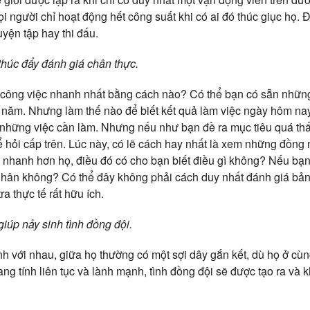
i người chỉ hoạt động hết công suất khi có ai đó thúc giục họ. 
uyện tập hay thi đấu.
húc đẩy đánh giá chân thực.
 công việc nhanh nhất bằng cách nào? Có thể bạn có sẵn những
 năm. Nhưng làm thế nào để biết kết quả làm việc ngày hôm na
những việc cần làm. Nhưng nếu như bạn đề ra mục tiêu quá th
ể hỏi cấp trên. Lúc này, có lẽ cách hay nhất là xem những đồng
nhanh hơn họ, điều đó có cho bạn biết điều gì không? Nếu bạ
nhân không? Có thể đây không phải cách duy nhất đánh giá bản
a thực tế rất hữu ích.
iúp nảy sinh tình đồng đội.
h với nhau, giữa họ thường có một sợi dây gắn kết, dù họ ở cùng
g tính liên tục và lành mạnh, tình đồng đội sẽ được tạo ra và k