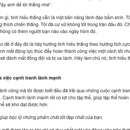
Vậy anh để tôi thắng nhé”.
àm gì, tính hiếu thắng vẫn là một bản năng lãnh đạo bẩm sinh. T
thích chiến thắng. Tôi đã cư xử không tốt trong trận đấu đó. Ch
ã không có thêm người bạn nào vào ngày hôm đó.
ấn đề ở đây đó là hãy hướng tính hiếu thắng theo hướng tích cự
ánh mất động lực thúc đẩy hoàn thành công việc một cách tốt n
 sẽ đánh mất đồng đội và bị xa lánh. Hãy làm chủ nó, tính hiếu 
của việc cạnh tranh lành mạnh
hành công mà tôi được biết đều đã trải qua những cuộc cạnh tr
ể. Cạnh tranh lành mạnh rất có lợi cho tập thể, giúp tập thể hoàn
hể sẽ khó đạt được hơn.
iúp bộc lộ những phẩm chất tốt đẹp nhất của bạn.
 giới được lập ra khi chỉ có duy nhất một vận động viên trên đư