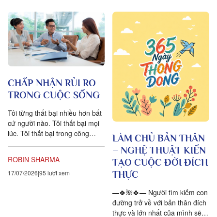
CHẤP NHẬN RỦI RO
TRONG CUỘC SỐNG
Tôi từng thất bại nhiều hơn bất
cứ người nào. Tôi thất bại mọi
lúc. Tôi thất bại trong công
LÀM CHỦ BẢN THÂN
việc. Tôi thất bại trong các mối
– NGHỆ THUẬT KIẾN
quan hệ. Tôi...
ROBIN SHARMA
TẠO CUỘC ĐỜI ĐÍCH
17/07/2026
95 lượt xem
THỰC
—🍀🌺🍀— Người tìm kiếm con
đường trở về với bản thân đích
thực và lớn nhất của mình sẽ