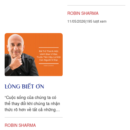
luôn phải đối mặt với nỗi sợ hãi
mà người đó...
ROBIN SHARMA
11/05/2026
195 lượt xem
LÒNG BIẾT ƠN
“Cuộc sống của chúng ta có
thể thay đổi khi chúng ta nhận
thức rõ hơn về tất cả những
điều tích cực mà chúng ta sống
cùng,” Moe tiếp...
ROBIN SHARMA