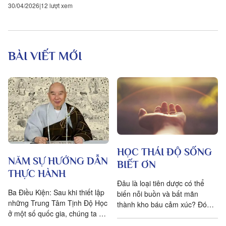
30/04/2026
12 lượt xem
BÀI VIẾT MỚI
HỌC THÁI ĐỘ SỐNG
NĂM SỰ HƯỚNG DẪN
BIẾT ƠN
THỰC HÀNH
Đâu là loại tiên dược có thể
Ba Điều Kiện: Sau khi thiết lập
biến nỗi buồn và bất mãn
những Trung Tâm Tịnh Độ Học
thành kho báu cảm xúc? Đó
ở một số quốc gia, chúng ta đặt
chính là lòng biết ơn, trong
ra năm sự hướng dẫn cho các
tiếng Anh là gratitude, bắt...