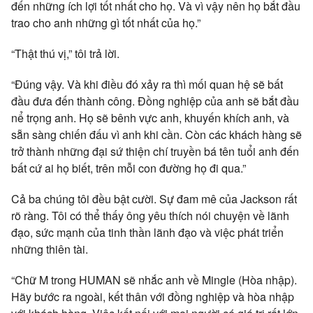
đến những ích lợi tốt nhất cho họ. Và vì vậy nên họ bắt đầu
trao cho anh những gì tốt nhất của họ.”
“Thật thú vị,” tôi trả lời.
“Đúng vậy. Và khi điều đó xảy ra thì mối quan hệ sẽ bất
đầu đưa đến thành công. Đồng nghiệp của anh sẽ bắt đầu
nể trọng anh. Họ sẽ bênh vực anh, khuyến khích anh, và
sẵn sàng chiến đấu vì anh khi cần. Còn các khách hàng sẽ
trở thành những đại sứ thiện chí truyền bá tên tuổi anh đến
bất cứ ai họ biết, trên mỗi con đường họ đi qua.”
Cả ba chúng tôi đều bật cười. Sự đam mê của Jackson rất
rõ ràng. Tôi có thể thấy ông yêu thích nói chuyện về lãnh
đạo, sức mạnh của tinh thần lãnh đạo và việc phát triển
những thiên tài.
“Chữ M trong HUMAN sẽ nhắc anh về Mingle (Hòa nhập).
Hãy bước ra ngoài, kết thân với đồng nghiệp và hòa nhập