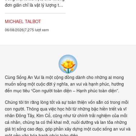
đơn giản chỉ là vật lý lượng tử,
đều chứng tỏ rằng vạn vật ít
tính cá thể hơn rất nhiều so với
MICHAEL TALBOT
chúng ta tưởng. Một câu
06/08/2026
7,275 lượt xem
chuyện khoa học đang xuất
hiện cung cấp bằng chứng cho
thấy toàn bộ vật chất tồn tại
trong một mạng nhằng nhịt các
kết nối. Khía cạnh quan trọng
nhất của sự sống không còn là
vật nữa, mà là mối liên hệ giữa
các vật.
Cùng Sống An Vui là một cộng đồng dành cho những ai mong
muốn sống một cuộc đời ý nghĩa, an vui và hạnh phúc, hướng
đến mục tiêu “Con người toàn diện – Hạnh phúc toàn diện”.
Chúng tôi tin rằng lòng tốt và sự toàn thiện vốn sẵn có trong mỗi
con người. Thông qua việc học hỏi từ những bậc hiền triết và vĩ
nhân Đông Tây, Kim Cổ, cũng như từ chính trải nghiệm của mỗi
cá nhân, chúng ta có thể khai mở, nuôi dưỡng và lan tỏa những
giá trị sống cao đẹp, góp phần xây dựng một cuộc sống an vui và
một nền văn hóa hạnh phúc toàn diện.