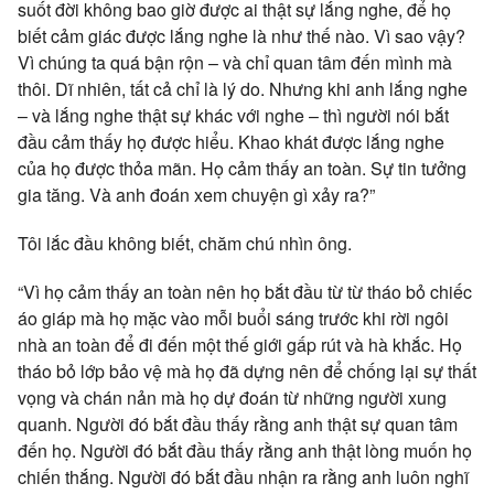
suốt đời không bao giờ được ai thật sự lắng nghe, để họ
biết cảm giác được lắng nghe là như thế nào. Vì sao vậy?
Vì chúng ta quá bận rộn – và chỉ quan tâm đến mình mà
thôi. Dĩ nhiên, tất cả chỉ là lý do. Nhưng khi anh lắng nghe
– và lắng nghe thật sự khác với nghe – thì người nói bắt
đầu cảm thấy họ được hiểu. Khao khát được lắng nghe
của họ được thỏa mãn. Họ cảm thấy an toàn. Sự tin tưởng
gia tăng. Và anh đoán xem chuyện gì xảy ra?”
Tôi lắc đầu không biết, chăm chú nhìn ông.
“Vì họ cảm thấy an toàn nên họ bắt đầu từ từ tháo bỏ chiếc
áo giáp mà họ mặc vào mỗi buổi sáng trước khi rời ngôi
nhà an toàn để đi đến một thế giới gấp rút và hà khắc. Họ
tháo bỏ lớp bảo vệ mà họ đã dựng nên để chống lại sự thất
vọng và chán nản mà họ dự đoán từ những người xung
quanh. Người đó bắt đầu thấy rằng anh thật sự quan tâm
đến họ. Người đó bắt đầu thấy rằng anh thật lòng muốn họ
chiến thắng. Người đó bắt đầu nhận ra rằng anh luôn nghĩ