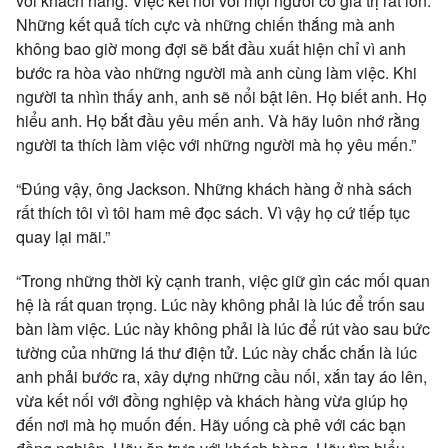
với khách hàng. Việc kết nối với mọi người có giá trị rất lớn.
Những kết quả tích cực và những chiến thắng mà anh
không bao giờ mong đợi sẽ bắt đầu xuất hiện chỉ vì anh
bước ra hòa vào những người mà anh cùng làm việc. Khi
người ta nhìn thấy anh, anh sẽ nổi bật lên. Họ biết anh. Họ
hiểu anh. Họ bắt đầu yêu mến anh. Và hãy luôn nhớ rằng
người ta thích làm việc với những người mà họ yêu mến.”
“Đúng vậy, ông Jackson. Những khách hàng ở nhà sách
rất thích tôi vì tôi ham mê đọc sách. Vì vậy họ cứ tiếp tục
quay lại mãi.”
“Trong những thời kỳ cạnh tranh, việc giữ gìn các mối quan
hệ là rất quan trọng. Lúc này không phải là lúc để trốn sau
bàn làm việc. Lúc này không phải là lúc để rút vào sau bức
tường của những lá thư điện tử. Lúc này chắc chắn là lúc
anh phải bước ra, xây dựng những cầu nối, xắn tay áo lên,
vừa kết nối với đồng nghiệp và khách hàng vừa giúp họ
đến nơi mà họ muốn đến. Hãy uống cà phê với các bạn