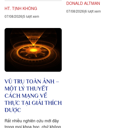
DONALD ALTMAN
hành giả Tịnh...
HT. TỊNH KHÔNG
07/08/2026
6 lượt xem
07/08/2026
5 lượt xem
VŨ TRỤ TOÀN ẢNH –
MỘT LÝ THUYẾT
CÁCH MẠNG VỀ
THỰC TẠI GIẢI THÍCH
ĐƯỢC
Rất nhiều nghiên cứu mới đây
trong mọi khoa học, chứ không