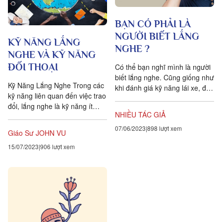
BẠN CÓ PHẢI LÀ
NGƯỜI BIẾT LẮNG
KỸ NĂNG LẮNG
NGHE ?
NGHE VÀ KỸ NĂNG
ĐỐI THOẠI
Có thể bạn nghĩ mình là người
biết lắng nghe. Cũng giống như
Kỹ Năng Lắng Nghe Trong các
khi đánh giá kỹ năng lái xe, đa
kỹ năng liên quan đến việc trao
số những người trưởng thành
đổi, lắng nghe là kỹ năng ít
đều đánh giá kỹ...
NHIỀU TÁC GIẢ
được nhắc tới và khó học nhất
vì nó yêu...
07/06/2023
898 lượt xem
Giáo Sư JOHN VU
15/07/2023
906 lượt xem