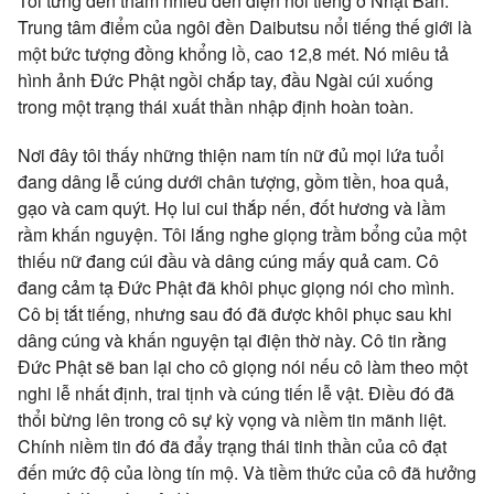
Tôi từng đến thăm nhiều đền điện nổi tiếng ở Nhật Bản.
Trung tâm điểm của ngôi đền Daibutsu nổi tiếng thế giới là
một bức tượng đồng khổng lồ, cao 12,8 mét. Nó miêu tả
hình ảnh Đức Phật ngồi chắp tay, đầu Ngài cúi xuống
trong một trạng thái xuất thần nhập định hoàn toàn.
Nơi đây tôi thấy những thiện nam tín nữ đủ mọi lứa tuổi
đang dâng lễ cúng dưới chân tượng, gồm tiền, hoa quả,
gạo và cam quýt. Họ lui cui thắp nến, đốt hương và lầm
rầm khấn nguyện. Tôi lắng nghe giọng trầm bổng của một
thiếu nữ đang cúi đầu và dâng cúng mấy quả cam. Cô
đang cảm tạ Đức Phật đã khôi phục giọng nói cho mình.
Cô bị tắt tiếng, nhưng sau đó đã được khôi phục sau khi
dâng cúng và khấn nguyện tại điện thờ này. Cô tin rằng
Đức Phật sẽ ban lại cho cô giọng nói nếu cô làm theo một
nghi lễ nhất định, trai tịnh và cúng tiến lễ vật. Điều đó đã
thổi bừng lên trong cô sự kỳ vọng và niềm tin mãnh liệt.
Chính niềm tin đó đã đẩy trạng thái tinh thần của cô đạt
đến mức độ của lòng tín mộ. Và tiềm thức của cô đã hưởng