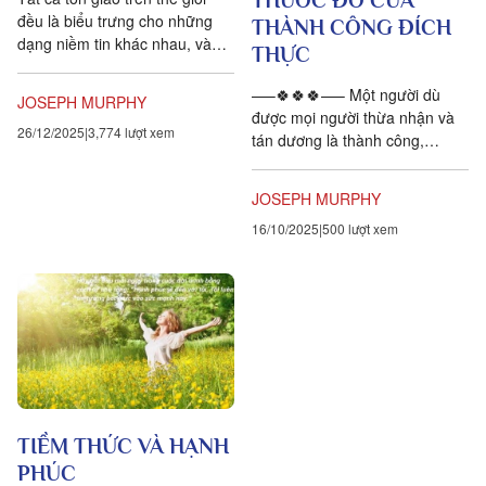
đều là biểu trưng cho những
THÀNH CÔNG ĐÍCH
dạng niềm tin khác nhau, và
THỰC
những niềm tin này được lý giải
bằng nhiều cách. Quy...
—–🍀🍀🍀—– Một người dù
JOSEPH MURPHY
được mọi người thừa nhận và
26/12/2025
3,774 lượt xem
tán dương là thành công,
nhưng nếu gia sản của họ có
được là do lọc lừa hay từ
JOSEPH MURPHY
những...
16/10/2025
500 lượt xem
TIỀM THỨC VÀ HẠNH
PHÚC