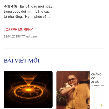
🍀🌺🍀🌺 Hãy bắt đầu mỗi ngày
trong cuộc đời mình bằng cách
tự nhủ rằng: “Hạnh phúc sẽ
đến với tôi. Tôi luôn tin tưởng
hết mực vào sức mạnh...
JOSEPH MURPHY
28/04/2025
477 lượt xem
BÀI VIẾT MỚI