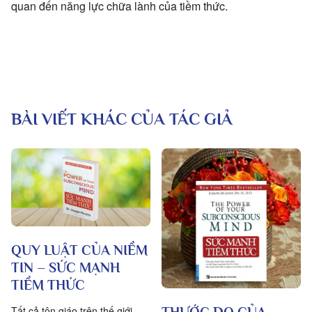
quan đến năng lực chữa lành của tiềm thức.
BÀI VIẾT KHÁC CỦA TÁC GIẢ
QUY LUẬT CỦA NIỀM
TIN – SỨC MẠNH
TIỀM THỨC
Tất cả tôn giáo trên thế giới
THƯỚC ĐO CỦA