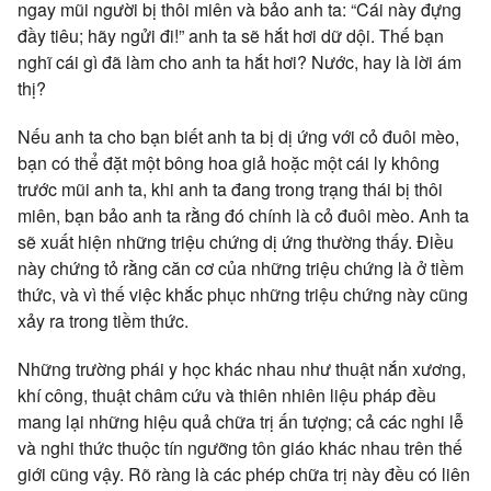
ngay mũi người bị thôi miên và bảo anh ta: “Cái này đựng
đầy tiêu; hãy ngửi đi!” anh ta sẽ hắt hơi dữ dội. Thế bạn
nghĩ cái gì đã làm cho anh ta hắt hơi? Nước, hay là lời ám
thị?
Nếu anh ta cho bạn biết anh ta bị dị ứng với cỏ đuôi mèo,
bạn có thể đặt một bông hoa giả hoặc một cái ly không
trước mũi anh ta, khi anh ta đang trong trạng thái bị thôi
miên, bạn bảo anh ta rằng đó chính là cỏ đuôi mèo. Anh ta
sẽ xuất hiện những triệu chứng dị ứng thường thấy. Điều
này chứng tỏ rằng căn cơ của những triệu chứng là ở tiềm
thức, và vì thế việc khắc phục những triệu chứng này cũng
xảy ra trong tiềm thức.
Những trường phái y học khác nhau như thuật nắn xương,
khí công, thuật châm cứu và thiên nhiên liệu pháp đều
mang lại những hiệu quả chữa trị ấn tượng; cả các nghi lễ
và nghi thức thuộc tín ngưỡng tôn giáo khác nhau trên thế
giới cũng vậy. Rõ ràng là các phép chữa trị này đều có liên