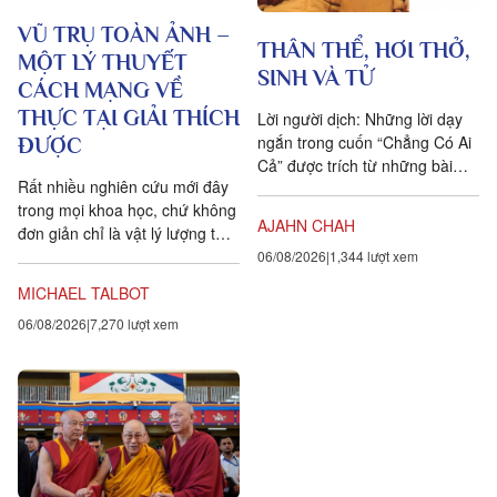
VŨ TRỤ TOÀN ẢNH –
THÂN THỂ, HƠI THỞ,
MỘT LÝ THUYẾT
SINH VÀ TỬ
CÁCH MẠNG VỀ
THỰC TẠI GIẢI THÍCH
Lời người dịch: Những lời dạy
ngắn trong cuốn “Chẳng Có Ai
ĐƯỢC
Cả” được trích từ những bài
Rất nhiều nghiên cứu mới đây
pháp mà ngài Ajahn Chah đã
trong mọi khoa học, chứ không
dạy cho các Phật tử, nhất...
AJAHN CHAH
đơn giản chỉ là vật lý lượng tử,
đều chứng tỏ rằng vạn vật ít
06/08/2026
1,344 lượt xem
tính cá thể hơn rất nhiều so với
MICHAEL TALBOT
chúng ta tưởng. Một câu
06/08/2026
7,270 lượt xem
chuyện khoa học đang xuất
hiện cung cấp bằng chứng cho
thấy toàn bộ vật chất tồn tại
trong một mạng nhằng nhịt các
kết nối. Khía cạnh quan trọng
nhất của sự sống không còn là
vật nữa, mà là mối liên hệ giữa
các vật.