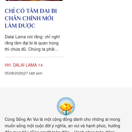
CHỈ CÓ TÂM ĐẠI BI
CHÂN CHÍNH MỚI
LÀM ĐƯỢC
Dalai Lama nói rằng: chỉ nghĩ
rằng tâm đại bi là quan trọng
thì chưa đủ. Chúng ta phải
chuyển hóa các suy nghĩ và
hành vi của mình hàng...
HH. DALAI LAMA 14
05/08/2026
27 lượt xem
Cùng Sống An Vui là một cộng đồng dành cho những ai mong
muốn sống một cuộc đời ý nghĩa, an vui và hạnh phúc, hướng