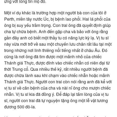
ứng với lòng tín mộ đó.
Một ví dụ khác là trường hợp một người bà con của tôi ở
Perth, miền tây nước Úc, bị bệnh lao phổi. Hai lá phổi của
ông bị suy yếu trầm trọng. Con trai ông đã quyết định giúp
cha tự chữa bệnh. Anh đến gặp cha và bảo với ông rằng
gần đây anh có biết một thầy tu có năng lực kỳ lạ. Vị tu sĩ
này vừa mới trở về sau một chuyến lưu chân rất lâu tại một
trong những nơi linh thiêng nổi tiếng nhất ở châu Âu. Đó
cũng là nơi ông đã tìm được một mảnh nhỏ của chiếc
Thánh giá Thực, được đính vào chiếc nhẫn có niên đại từ
thời Trung cổ. Qua nhiều thế kỷ, rất nhiều người bệnh đã
được chữa lành sau khi chạm vào chiếc nhẫn hoặc mảnh
Thánh giá Thực. Người con trai còn nói rằng anh đã kể với
vị tu sĩ về căn bệnh của cha và nài nỉ ông cho mượn chiếc
nhẫn. Vị tu sĩ kia đã đồng ý. Để đáp lại tấm lòng của vị tu
sĩ, người con trai đã tự nguyện tặng ông một lễ vật tương
đương 500 đô-la.