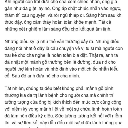
Khi người con trai đưa cho cha xem chiếc nhẫn, ông già
gần như đã giật lấy nó. Ông áp chặt chiếc nhẫn vào ngực,
thầm thì cầu nguyện, và rồi ngủ thiếp đi. Sáng hôm sau khi
thức dậy, ông cảm thấy hoàn toàn khỏe mạnh. Tất cả
những xét nghiệm lâm sàng đều cho kết quả âm tính.
Những điều kỳ lạ như thế vẫn thường xảy ra. Nhưng điều
đáng nói nhất ở đây là câu chuyện về vị tu sĩ mà người con
trai kể cho cha nghe là hoàn toàn bịa đặt. Thật ra, anh ta
đã nhặt một mảnh gỗ thường bên lề đường, đưa nó cho
người thợ kim hoàn và nhờ đính vào một chiếc nhẫn kiểu
cổ. Sau đó anh đưa nó cho cha mình.
Tất nhiên, chúng ta đều biết không phải mảnh gỗ bình
thường kia đã trị lành bệnh cho người cha mà chính trí
tưởng tượng của ông bị kích thích đến mức cực cùng cộng
với niềm kỳ vọng mãnh liệt về một sự chữa lành hoàn toàn
đã làm nên điều kỳ diệu. Sức tưởng tượng kết nối với niềm
tin, và sự liên kết này dẫn đến một sự chữa lành thông qua