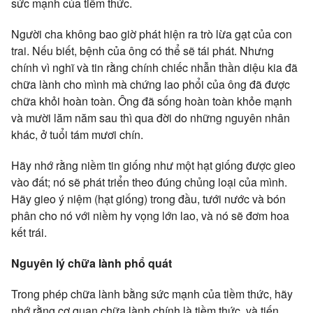
sức mạnh của tiềm thức.
Người cha không bao giờ phát hiện ra trò lừa gạt của con
trai. Nếu biết, bệnh của ông có thể sẽ tái phát. Nhưng
chính vì nghĩ và tin rằng chính chiếc nhẫn thần diệu kia đã
chữa lành cho mình mà chứng lao phổi của ông đã được
chữa khỏi hoàn toàn. Ông đã sống hoàn toàn khỏe mạnh
và mười lăm năm sau thì qua đời do những nguyên nhân
khác, ở tuổi tám mươi chín.
Hãy nhớ rằng niềm tin giống như một hạt giống được gieo
vào đất; nó sẽ phát triển theo đúng chủng loại của mình.
Hãy gieo ý niệm (hạt giống) trong đầu, tưới nước và bón
phân cho nó với niềm hy vọng lớn lao, và nó sẽ đơm hoa
kết trái.
Nguyên lý chữa lành phổ quát
Trong phép chữa lành bằng sức mạnh của tiềm thức, hãy
nhớ rằng cơ quan chữa lành chính là tiềm thức, và tiến