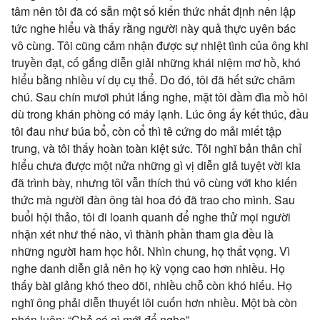
tâm nên tôi đã có sẵn một số kiến thức nhất định nên lập
tức nghe hiểu và thấy rằng người này quả thực uyên bác
vô cùng. Tôi cũng cảm nhận được sự nhiệt tình của ông khi
truyền đạt, cố gắng diễn giải những khái niệm mơ hồ, khó
hiểu bằng nhiều ví dụ cụ thể. Do đó, tôi đã hết sức chăm
chú. Sau chín mươi phút lắng nghe, mặt tôi đầm đìa mồ hôi
dù trong khán phòng có máy lạnh. Lúc ông ấy kết thúc, đầu
tôi đau như búa bổ, còn cổ thì tê cứng do mải miết tập
trung, và tôi thấy hoàn toàn kiệt sức. Tôi nghĩ bản thân chỉ
hiểu chưa được một nửa những gì vị diễn giả tuyệt vời kia
đã trình bày, nhưng tôi vẫn thích thú vô cùng với kho kiến
thức mà người đàn ông tài hoa đó đã trao cho mình. Sau
buổi hội thảo, tôi đi loanh quanh để nghe thử mọi người
nhận xét như thế nào, vì thành phần tham gia đều là
những người ham học hỏi. Nhìn chung, họ thất vọng. Vì
nghe danh diễn giả nên họ kỳ vọng cao hơn nhiều. Họ
thấy bài giảng khó theo dõi, nhiều chỗ còn khó hiếu. Họ
nghĩ ông phải diễn thuyết lôi cuốn hơn nhiều. Một bà còn
phán luôn: “Chả có gì mới để nghe”.