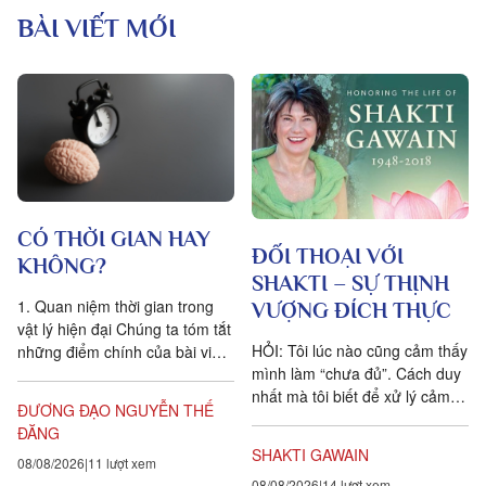
BÀI VIẾT MỚI
CÓ THỜI GIAN HAY
ĐỐI THOẠI VỚI
KHÔNG?
SHAKTI – SỰ THỊNH
1. Quan niệm thời gian trong
VƯỢNG ĐÍCH THỰC
vật lý hiện đại Chúng ta tóm tắt
HỎI: Tôi lúc nào cũng cảm thấy
những điểm chính của bài viết
mình làm “chưa đủ”. Cách duy
Is time an illusion? của Giáo sư
nhất mà tôi biết để xử lý cảm
Triết học Craig...
ĐƯƠNG ĐẠO NGUYỄN THẾ
xúc dai dẳng này là khẳng định
ĐĂNG
ngược lại....
SHAKTI GAWAIN
08/08/2026
11 lượt xem
08/08/2026
14 lượt xem