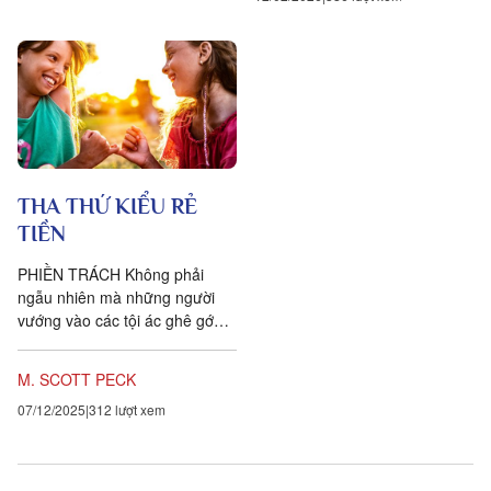
THA THỨ KIỂU RẺ
TIỀN
PHIỀN TRÁCH Không phải
ngẫu nhiên mà những người
vướng vào các tội ác ghê gớm
nhất thế giới này là những
người không nhận ra một sức
M. SCOTT PECK
mạnh nào...
07/12/2025
312 lượt xem