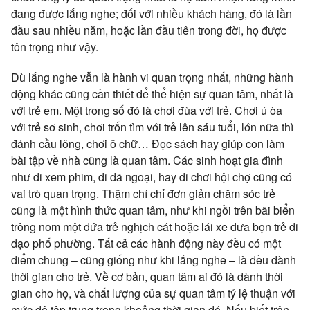
đang được lắng nghe; đối với nhiều khách hàng, đó là lần
đầu sau nhiều năm, hoặc lần đầu tiên trong đời, họ được
tôn trọng như vậy.
Dù lắng nghe vẫn là hành vi quan trọng nhất, những hành
động khác cũng cần thiết để thể hiện sự quan tâm, nhất là
với trẻ em. Một trong số đó là chơi đùa với trẻ. Chơi ú òa
với trẻ sơ sinh, chơi trốn tìm với trẻ lên sáu tuổi, lớn nữa thì
đánh cầu lông, chơi ô chữ… Đọc sách hay giúp con làm
bài tập về nhà cũng là quan tâm. Các sinh hoạt gia đình
như đi xem phim, đi dã ngoại, hay đi chơi hội chợ cũng có
vai trò quan trọng. Thậm chí chỉ đơn giản chăm sóc trẻ
cũng là một hình thức quan tâm, như khi ngồi trên bãi biển
trông nom một đứa trẻ nghịch cát hoặc lái xe đưa bọn trẻ đi
dạo phố phường. Tất cả các hành động này đều có một
điểm chung – cũng giống như khi lắng nghe – là đều dành
thời gian cho trẻ. Về cơ bản, quan tâm ai đó là dành thời
gian cho họ, và chất lượng của sự quan tâm tỷ lệ thuận với
mức độ tập trung trong khoảng thời gian đó. Nếu biết trân