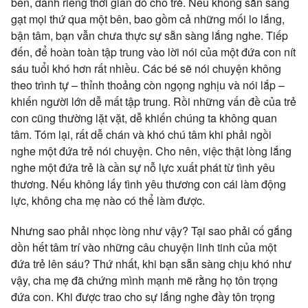
bên, dành riêng thời gian đó cho trẻ. Nếu không sẵn sàng
gạt mọi thứ qua một bên, bao gồm cả những mối lo lắng,
bận tâm, bạn vẫn chưa thực sự sẵn sàng lắng nghe. Tiếp
đến, để hoàn toàn tập trung vào lời nói của một đứa con nít
sáu tuổi khó hơn rất nhiều. Các bé sẽ nói chuyện không
theo trình tự – thỉnh thoảng còn ngọng nghịu và nói lắp –
khiến người lớn dễ mất tập trung. Rồi những vấn đề của trẻ
con cũng thường lặt vặt, dễ khiến chúng ta không quan
tâm. Tóm lại, rất dễ chán và khó chú tâm khi phải ngồi
nghe một đứa trẻ nói chuyện. Cho nên, việc thật lòng lắng
nghe một đứa trẻ là cần sự nỗ lực xuất phát từ tình yêu
thương. Nếu không lấy tình yêu thương con cái làm động
lực, không cha mẹ nào có thể làm được.
Nhưng sao phải nhọc lòng như vậy? Tại sao phải cố gắng
dồn hết tâm trí vào những câu chuyện linh tinh của một
đứa trẻ lên sáu? Thứ nhất, khi bạn sẵn sàng chịu khó như
vậy, cha mẹ đã chứng mình mạnh mẽ rằng họ tôn trọng
đứa con. Khi được trao cho sự lắng nghe đầy tôn trọng