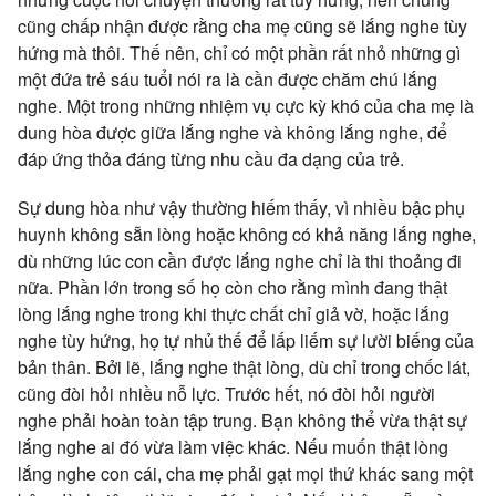
cũng chấp nhận được rằng cha mẹ cũng sẽ lắng nghe tùy
hứng mà thôi. Thế nên, chỉ có một phần rất nhỏ những gì
một đứa trẻ sáu tuổi nói ra là cần được chăm chú lắng
nghe. Một trong những nhiệm vụ cực kỳ khó của cha mẹ là
dung hòa được giữa lắng nghe và không lắng nghe, để
đáp ứng thỏa đáng từng nhu cầu đa dạng của trẻ.
Sự dung hòa như vậy thường hiếm thấy, vì nhiều bậc phụ
huynh không sẵn lòng hoặc không có khả năng lắng nghe,
dù những lúc con cần được lắng nghe chỉ là thi thoảng đi
nữa. Phần lớn trong số họ còn cho rằng mình đang thật
lòng lắng nghe trong khi thực chất chỉ giả vờ, hoặc lắng
nghe tùy hứng, họ tự nhủ thế để lấp liếm sự lười biếng của
bản thân. Bởi lẽ, lắng nghe thật lòng, dù chỉ trong chốc lát,
cũng đòi hỏi nhiều nỗ lực. Trước hết, nó đòi hỏi người
nghe phải hoàn toàn tập trung. Bạn không thể vừa thật sự
lắng nghe ai đó vừa làm việc khác. Nếu muốn thật lòng
lắng nghe con cái, cha mẹ phải gạt mọi thứ khác sang một