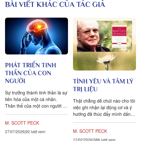
BÀI VIẾT KHÁC CỦA TÁC GIẢ
PHÁT TRIỂN TINH
THẦN CỦA CON
NGƯỜI
TÌNH YÊU VÀ TÂM LÝ
TRỊ LIỆU
Sự trưởng thành tinh thần là sự
tiến hóa của một cá nhân.
Thật chẳng dễ chút nào cho tôi
Thân thể của một con người có
việc ghi nhận lại động cơ và ý
thể trải qua những thay đổi của
hướng đã thúc đẩy mình dấn
chu trình sự...
bước vào lãnh vực tâm thần
M. SCOTT PECK
học mười lăm...
M. SCOTT PECK
27/07/2026
92 lượt xem
12/02/2026
386 lượt xem