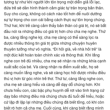
tương tự như khi người lớn tôn trọng một diễn giả lỗi lạc,
đứa trẻ sẽ dần hình thành cảm giác tự trân trọng bản thân.
Suy cho cùng, không có cách nào tốt hơn để nuôi dưỡng
sự tự trọng cho con cái bằng cách thực sự tôn trọng chúng.
Thứ hai, khi trẻ càng cảm thấy bản thân có giá trị, nó sẽ bắt
đầu nói ra những điều có giá trị hơn cho cha mẹ nghe. Thứ
ba, càng lắng nghe kỹ, cha mẹ càng có thể sàng lọc ra
được nhiều thông tin giá trị giữa những chuyện huyên
thuyên tưởng như vô nghĩa. “Đi hỏi già, về nhà hỏi trẻ” là
một đúc kết hoàn toàn chính xác và thông thái. Khi lắng
nghe con trẻ đủ nhiều, cha mẹ sẽ nhận ra những khía cạnh
xuất sắc của bé. Và càng nhận ra điểm xuất sắc, họ sẽ
càng muốn lắng nghe, và sẽ càng học hỏi được nhiều điều
thú vị hơn từ góc nhìn trẻ thơ. Thứ tư, càng lắng nghe con,
cha mẹ sẽ càng hiểu và càng dễ dạy dỗ chúng hơn. Khi
chưa hiểu con, các bậc phụ huynh dễ rơi vào tình trạng cứ
dạy bảo những điều mà chúng chưa đủ tuổi để hiểu, hoặc
cứ lặp đi lặp lại những điều chúng đã biết tỏng, có khi còn
biết rõ hơn cả cha mẹ. Cuối cùng, khi càng biết rằng mình