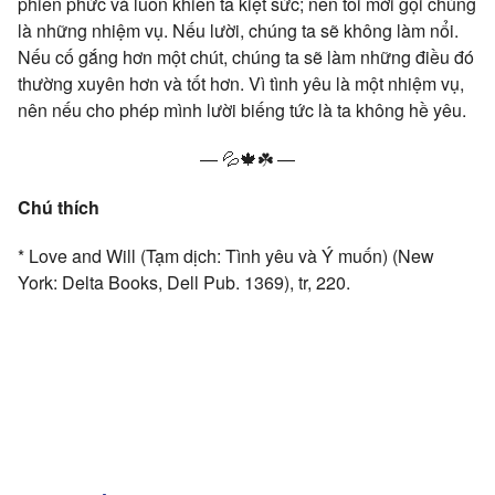
phiền phức và luôn khiến ta kiệt sức; nên tôi mới gọi chúng
là những nhiệm vụ. Nếu lười, chúng ta sẽ không làm nổi.
Nếu cố gắng hơn một chút, chúng ta sẽ làm những điều đó
thường xuyên hơn và tốt hơn. Vì tình yêu là một nhiệm vụ,
nên nếu cho phép mình lười biếng tức là ta không hề yêu.
—
💦
🍁
☘️
—
Chú thích
* Love and Will (Tạm dịch: Tình yêu và Ý muốn) (New
York: Delta Books, Dell Pub. 1369), tr, 220.