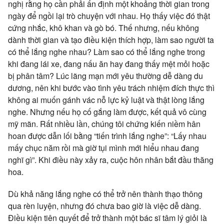
nghị rằng họ cần phải ấn định một khoảng thời gian trong
ngày để ngồi lại trò chuyện với nhau. Họ thấy việc đó thật
cứng nhắc, khô khan và gò bó. Thế nhưng, nếu không
dành thời gian và tạo điều kiện thích hợp, làm sao người ta
có thể lắng nghe nhau? Làm sao có thể lắng nghe trong
khi đang lái xe, đang nấu ăn hay đang thấy mệt mỏi hoặc
bị phân tâm? Lúc lãng mạn mới yêu thường dễ dàng du
dương, nên khi bước vào tình yêu trách nhiệm đích thực thì
không ai muốn gánh vác nỗ lực kỷ luật và thật lòng lắng
nghe. Nhưng nếu họ cố gắng làm được, kết quả vô cùng
mỹ mãn. Rất nhiều lần, chúng tôi chứng kiến niềm hân
hoan được dẫn lối bằng “tiến trình lắng nghe”: “Lấy nhau
mấy chục năm rồi mà giờ tụi mình mới hiểu nhau đang
nghĩ gì”. Khi điều này xảy ra, cuộc hôn nhân bắt đầu thăng
hoa.
Dù khả năng lắng nghe có thể trở nên thành thạo thông
qua rèn luyện, nhưng đó chưa bao giờ là việc dễ dàng.
Điều kiện tiên quyết để trở thành một bác sĩ tâm lý giỏi là