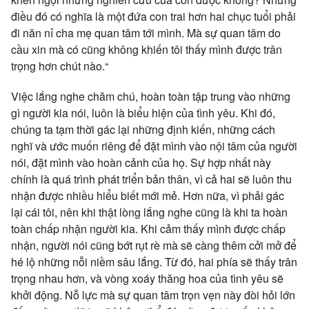
điều đó có nghĩa là một đứa con trai hơn hai chục tuổi phải
đi năn nỉ cha mẹ quan tâm tới mình. Mà sự quan tâm do
cầu xin mà có cũng không khiến tôi thấy mình được trân
trọng hơn chút nào.“
Việc lắng nghe chăm chú, hoàn toàn tập trung vào những
gì người kia nói, luôn là biểu hiện của tình yêu. Khi đó,
chúng ta tạm thời gác lại những định kiến, những cách
nghĩ và ước muốn riêng để đặt mình vào nội tâm của người
nói, đặt mình vào hoàn cảnh của họ. Sự hợp nhất này
chính là quá trình phát triển bản thân, vì cả hai sẽ luôn thu
nhận được nhiều hiểu biết mới mẻ. Hơn nữa, vì phải gác
lại cái tôi, nên khi thật lòng lắng nghe cũng là khi ta hoàn
toàn chấp nhận người kia. Khi cảm thấy mình được chấp
nhận, người nói cũng bớt rụt rè mà sẽ càng thêm cởi mở để
hé lộ những nỗi niềm sâu lắng. Từ đó, hai phía sẽ thấy trân
trọng nhau hơn, và vòng xoáy thăng hoa của tình yêu sẽ
khởi động. Nỗ lực mà sự quan tâm trọn vẹn này đòi hỏi lớn