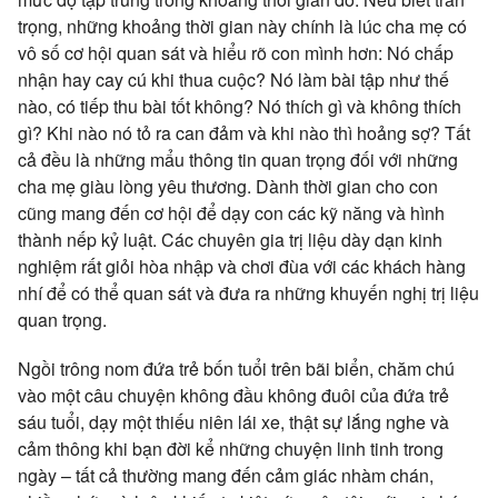
trọng, những khoảng thời gian này chính là lúc cha mẹ có
vô số cơ hội quan sát và hiểu rõ con mình hơn: Nó chấp
nhận hay cay cú khi thua cuộc? Nó làm bài tập như thế
nào, có tiếp thu bài tốt không? Nó thích gì và không thích
gì? Khi nào nó tỏ ra can đảm và khi nào thì hoảng sợ? Tất
cả đều là những mẩu thông tin quan trọng đối với những
cha mẹ giàu lòng yêu thương. Dành thời gian cho con
cũng mang đến cơ hội để dạy con các kỹ năng và hình
thành nếp kỷ luật. Các chuyên gia trị liệu dày dạn kinh
nghiệm rất giỏi hòa nhập và chơi đùa với các khách hàng
nhí để có thể quan sát và đưa ra những khuyến nghị trị liệu
quan trọng.
Ngồi trông nom đứa trẻ bốn tuổi trên bãi biển, chăm chú
vào một câu chuyện không đầu không đuôi của đứa trẻ
sáu tuổi, dạy một thiếu niên lái xe, thật sự lắng nghe và
cảm thông khi bạn đời kể những chuyện linh tinh trong
ngày – tất cả thường mang đến cảm giác nhàm chán,