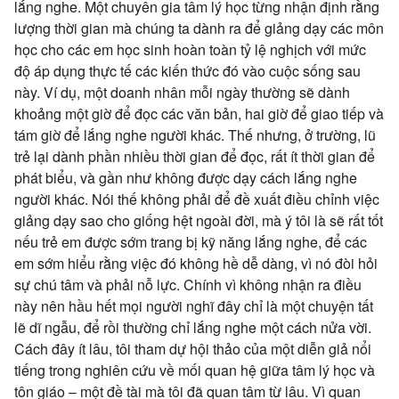
lắng nghe. Một chuyên gia tâm lý học từng nhận định rằng
lượng thời gian mà chúng ta dành ra để giảng dạy các môn
học cho các em học sinh hoàn toàn tỷ lệ nghịch với mức
độ áp dụng thực tế các kiến thức đó vào cuộc sống sau
này. Ví dụ, một doanh nhân mỗi ngày thường sẽ dành
khoảng một giờ để đọc các văn bản, hai giờ để giao tiếp và
tám giờ để lắng nghe người khác. Thế nhưng, ở trường, lũ
trẻ lại dành phần nhiều thời gian để đọc, rất ít thời gian để
phát biểu, và gần như không được dạy cách lắng nghe
người khác. Nói thế không phải để đề xuất điều chỉnh việc
giảng dạy sao cho giống hệt ngoài đời, mà ý tôi là sẽ rất tốt
nếu trẻ em được sớm trang bị kỹ năng lắng nghe, để các
em sớm hiểu rằng việc đó không hề dễ dàng, vì nó đòi hỏi
sự chú tâm và phải nỗ lực. Chính vì không nhận ra điều
này nên hầu hết mọi người nghĩ đây chỉ là một chuyện tất
lẽ dĩ ngẫu, để rồi thường chỉ lắng nghe một cách nửa vời.
Cách đây ít lâu, tôi tham dự hội thảo của một diễn giả nổi
tiếng trong nghiên cứu về mối quan hệ giữa tâm lý học và
tôn giáo – một đề tài mà tôi đã quan tâm từ lâu. Vì quan