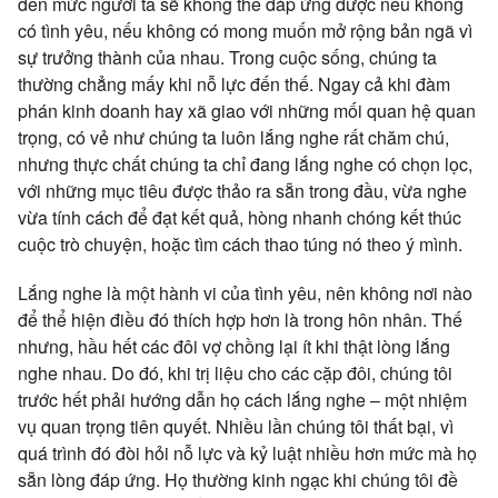
đến mức người ta sẽ không thể đáp ứng được nếu không
có tình yêu, nếu không có mong muốn mở rộng bản ngã vì
sự trưởng thành của nhau. Trong cuộc sống, chúng ta
thường chẳng mấy khi nỗ lực đến thế. Ngay cả khi đàm
phán kinh doanh hay xã giao với những mối quan hệ quan
trọng, có vẻ như chúng ta luôn lắng nghe rất chăm chú,
nhưng thực chất chúng ta chỉ đang lắng nghe có chọn lọc,
với những mục tiêu được thảo ra sẵn trong đầu, vừa nghe
vừa tính cách để đạt kết quả, hòng nhanh chóng kết thúc
cuộc trò chuyện, hoặc tìm cách thao túng nó theo ý mình.
Lắng nghe là một hành vi của tình yêu, nên không nơi nào
để thể hiện điều đó thích hợp hơn là trong hôn nhân. Thế
nhưng, hầu hết các đôi vợ chồng lại ít khi thật lòng lắng
nghe nhau. Do đó, khi trị liệu cho các cặp đôi, chúng tôi
trước hết phải hướng dẫn họ cách lắng nghe – một nhiệm
vụ quan trọng tiên quyết. Nhiều lần chúng tôi thất bại, vì
quá trình đó đòi hỏi nỗ lực và kỷ luật nhiều hơn mức mà họ
sẵn lòng đáp ứng. Họ thường kinh ngạc khi chúng tôi đề