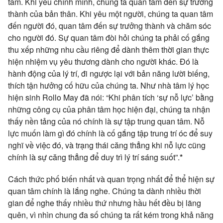
tâm. Khi yêu chính mình, chúng ta quan tâm đến sự trưởng
thành của bản thân. Khi yêu một người, chúng ta quan tâm
đến người đó, quan tâm đến sự trưởng thành và chăm sóc
cho người đó. Sự quan tâm đòi hỏi chúng ta phải cố gắng
thu xếp những nhu cầu riêng để dành thêm thời gian thực
hiện nhiệm vụ yêu thương dành cho người khác. Đó là
hành động của lý trí, đi ngược lại với bản năng lười biếng,
thích tận hưởng cố hữu của chúng ta. Như nhà tâm lý học
hiện sinh Rollo May đã nói: “Khi phân tích ‘sự nỗ lực’ bằng
những công cụ của phân tâm học hiện đại, chúng ta nhận
thấy nền tảng của nó chính là sự tập trung quan tâm. Nỗ
lực muốn làm gì đó chính là cố gắng tập trung trí óc để suy
nghĩ về việc đó, và trạng thái căng thẳng khi nỗ lực cũng
chính là sự căng thẳng để duy trì lý trí sáng suốt”.
*
Cách thức phố biến nhất và quan trọng nhất để thể hiện sự
quan tâm chính là lắng nghe. Chúng ta dành nhiều thời
gian để nghe thấy nhiều thứ nhưng hầu hết đều bị lãng
quên, vì nhìn chung đa số chúng ta rất kém trong khả năng