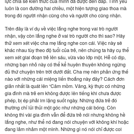
lực chia sẻ kiến thức của mình đã được đền đáp. Tình yêu
luôn là con đường hai chiều, một hiện tượng giao thoa mà
trong đó người nhận cũng cho và người cho cũng nhận.
Trên đây là ví dụ về việc lắng nghe trong vai trò người
nhận, vậy còn lắng nghe ở vai trò người cho thì sao? Hãy
thử xem xét việc cha mẹ lắng nghe con cái. Việc này sẽ
khác nhau tùy theo độ tuổi của trẻ, nên chúng ta hãy cụ thể
xem xét giai đoạn trẻ lên sáu, vừa vào lớp một. Hễ có dịp,
những bạn nhỏ này có thể kể huyên thuyên không ngừng
đủ thứ chuyện trên trời dưới đất. Cha mẹ nên phản ứng thế
nào với những cái miệng liến thoắng này đây? Cách đơn
giản nhất là quát lên “Câm mồm. Vâng, kỳ thực có những
gia đình mà trẻ em không được lên tiếng khi chưa được
phép, bị ép phải im lặng suốt ngày. Những đứa trẻ đó
thường chỉ lủi thủi một góc như những cái bóng. Còn
không thì vài gia đình vẫn để đứa trẻ nói nhưng không hề
lắng nghe, như thể nó đang nói chuyện với không khí hoặc
đang lảm nhảm một mình. Những gì nó nói chỉ được coi