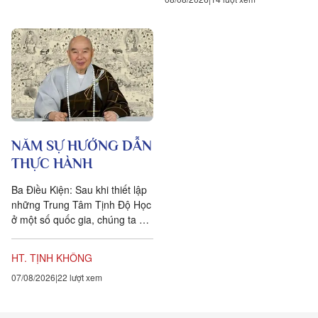
NĂM SỰ HƯỚNG DẪN
THỰC HÀNH
Ba Điều Kiện: Sau khi thiết lập
những Trung Tâm Tịnh Độ Học
ở một số quốc gia, chúng ta đặt
ra năm sự hướng dẫn cho các
hành giả Tịnh...
HT. TỊNH KHÔNG
07/08/2026
22 lượt xem