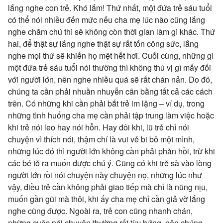
lắng nghe con trẻ. Khó lắm! Thứ nhất, một đứa trẻ sáu tuổi
có thể nói nhiều đến mức nếu cha mẹ lúc nào cũng lắng
nghe chăm chú thì sẽ không còn thời gian làm gì khác. Thứ
hai, để thật sự lắng nghe thật sự rất tốn công sức, lắng
nghe mọi thứ sẽ khiến họ mệt hết hơi. Cuối cùng, những gì
một đứa trẻ sáu tuổi nói thường thì không thú vị gì mấy đối
với người lớn, nên nghe nhiều quá sẽ rất chán nản. Do đó,
chúng ta cần phải nhuần nhuyễn cân bằng tất cả các cách
trên. Có những khi cần phải bắt trẻ im lặng – ví dụ, trong
những tình huống cha mẹ cần phải tập trung làm việc hoặc
khi trẻ nói leo hay nói hỗn. Hay đôi khi, lũ trẻ chỉ nói
chuyện vì thích nói, thậm chí là vui vẻ bi bô một mình,
những lúc đó thì người lớn không cần phải phản hồi, trừ khi
các bé tỏ ra muốn được chú ý. Cũng có khi trẻ sà vào lòng
người lớn rồi nói chuyện này chuyện nọ, những lúc như
vậy, điều trẻ cần không phải giao tiếp mà chỉ là nũng nịu,
muốn gần gũi mà thôi, khi ấy cha mẹ chỉ cần giả vờ lắng
nghe cũng được. Ngoài ra, trẻ con cũng nhanh chán,
những cuộc nói chuyện thường rất tùy hứng, nên chúng