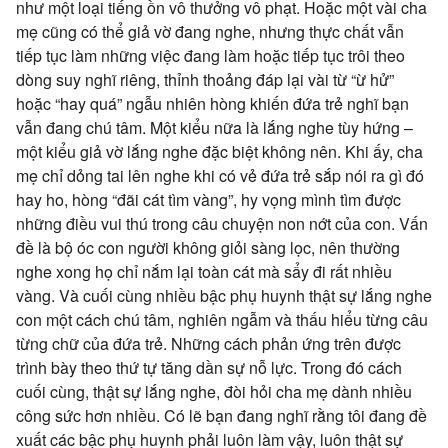
như một loại tiếng ồn vô thưởng vô phạt. Hoặc một vài cha
mẹ cũng có thể giả vờ đang nghe, nhưng thực chất vẫn
tiếp tục làm những việc đang làm hoặc tiếp tục trôi theo
dòng suy nghĩ riêng, thỉnh thoảng đáp lại vài từ “ừ hử”
hoặc “hay quá” ngẫu nhiên hòng khiến đứa trẻ nghĩ bạn
vẫn đang chú tâm. Một kiểu nữa là lắng nghe tùy hứng –
một kiểu giả vờ lắng nghe đặc biệt không nên. Khi ấy, cha
mẹ chỉ dỏng tai lên nghe khi có vẻ đứa trẻ sắp nói ra gì đó
hay ho, hòng “đãi cát tìm vàng”, hy vọng mình tìm được
những điều vui thú trong câu chuyện non nớt của con. Vấn
đề là bộ óc con người không giỏi sàng lọc, nên thường
nghe xong họ chỉ nắm lại toàn cát mà sẩy đi rất nhiều
vàng. Và cuối cùng nhiều bậc phụ huynh thật sự lắng nghe
con một cách chú tâm, nghiên ngẫm và thấu hiểu từng câu
từng chữ của đứa trẻ. Những cách phản ứng trên được
trình bày theo thứ tự tăng dần sự nỗ lực. Trong đó cách
cuối cùng, thật sự lắng nghe, đòi hỏi cha mẹ dành nhiều
công sức hơn nhiều. Có lẽ bạn đang nghĩ rằng tôi đang đề
xuất các bậc phụ huynh phải luôn làm vậy, luôn thật sự