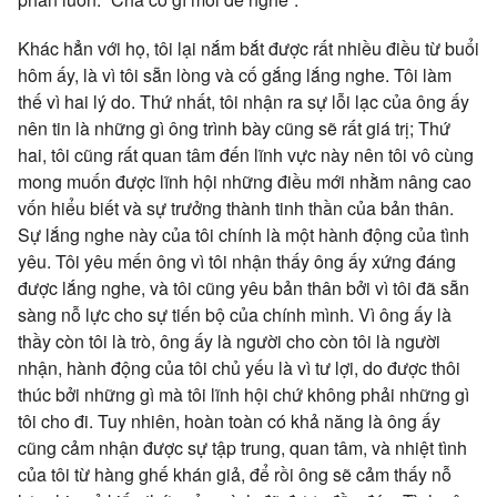
Khác hẳn với họ, tôi lại nắm bắt được rất nhiều điều từ buổi
hôm ấy, là vì tôi sẵn lòng và cố gắng lắng nghe. Tôi làm
thế vì hai lý do. Thứ nhất, tôi nhận ra sự lỗi lạc của ông ấy
nên tin là những gì ông trình bày cũng sẽ rất giá trị; Thứ
hai, tôi cũng rất quan tâm đến lĩnh vực này nên tôi vô cùng
mong muốn được lĩnh hội những điều mới nhằm nâng cao
vốn hiểu biết và sự trưởng thành tinh thần của bản thân.
Sự lắng nghe này của tôi chính là một hành động của tình
yêu. Tôi yêu mến ông vì tôi nhận thấy ông ấy xứng đáng
được lắng nghe, và tôi cũng yêu bản thân bởi vì tôi đã sẵn
sàng nỗ lực cho sự tiến bộ của chính mình. Vì ông ấy là
thầy còn tôi là trò, ông ấy là người cho còn tôi là người
nhận, hành động của tôi chủ yếu là vì tư lợi, do được thôi
thúc bởi những gì mà tôi lĩnh hội chứ không phải những gì
tôi cho đi. Tuy nhiên, hoàn toàn có khả năng là ông ấy
cũng cảm nhận được sự tập trung, quan tâm, và nhiệt tình
của tôi từ hàng ghế khán giả, để rồi ông sẽ cảm thấy nỗ