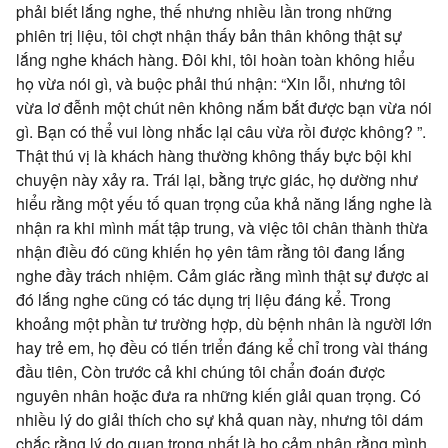
phải biết lắng nghe, thế nhưng nhiều lần trong những
phiên trị liệu, tôi chợt nhận thấy bản thân không thật sự
lắng nghe khách hàng. Đôi khi, tôi hoàn toàn không hiểu
họ vừa nói gì, và buộc phải thú nhận: “Xin lỗi, nhưng tôi
vừa lơ đễnh một chút nên không nắm bắt được bạn vừa nói
gì. Bạn có thể vui lòng nhắc lại câu vừa rồi được không? ”.
Thật thú vị là khách hàng thường không thấy bực bội khi
chuyện này xảy ra. Trái lại, bằng trực giác, họ dường như
hiểu rằng một yếu tố quan trọng của khả năng lắng nghe là
nhận ra khi mình mất tập trung, và việc tôi chân thành thừa
nhận điều đó cũng khiến họ yên tâm rằng tôi đang lắng
nghe đầy trách nhiệm. Cảm giác rằng mình thật sự được ai
đó lắng nghe cũng có tác dụng trị liệu đáng kể. Trong
khoảng một phần tư trường hợp, dù bệnh nhân là người lớn
hay trẻ em, họ đều có tiến triển đáng kể chỉ trong vài tháng
đầu tiên, Còn trước cả khi chúng tôi chẩn đoán được
nguyên nhân hoặc đưa ra những kiến giải quan trọng. Có
nhiều lý do giải thích cho sự khả quan này, nhưng tôi dám
chắc rằng lý do quan trọng nhất là họ cảm nhận rằng mình