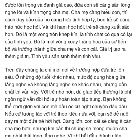
được tôn trọng và đánh giá cao, đứa con sẽ càng sẵn lòng
nghe lời và kính trọng cha mẹ. Cha mẹ càng hiểu con, thì
cách dạy bảo của họ càng hợp tình hợp lý, bọn trẻ sẽ càng
háo hức học hỏi. Và khi ham học hỏi, trẻ sẽ càng xuất sắc
hơn. Đó là một vòng tròn khép kín, là tính chất có qua có lại
của tình yêu. Đó là một vòng xoáy thăng hoa của sự tiến
bộ và trưởng thành giữa cha mẹ và con cái. Giá trị tạo ra
thêm giá trị. Tình yêu sản sinh thêm tình yêu.
Trên đây chúng ta chỉ mới nói về trường hợp đứa trẻ lên
sáu. Ở những độ tuổi khác nhau, mức độ dung hòa giữa
lắng nghe và không lắng nghe sẽ khác nhau, nhưng bản
chất thì vẫn vậy. Với trẻ nhỏ hơn, dù giao tiếp thường là phi
ngôn ngữ vẫn đòi hỏi sự hoàn toàn tập trung. Bạn không
thể chơi giỡn với con mà đầu óc cứ nghĩ chuyện đâu đâu.
Nếu cứ tương tác với trẻ theo kiểu nửa vời, bạn sẽ dễ nuôi
dạy ra một đứa trẻ hời hợt. Càng lớn, con cái sẽ càng ít cần
cha mẹ hơn, nhưng khi cần thì chúng sẽ mong muốn cha
mẹ phải thật lòng lắng nghe. Vì khi bắt đầu thành niên,