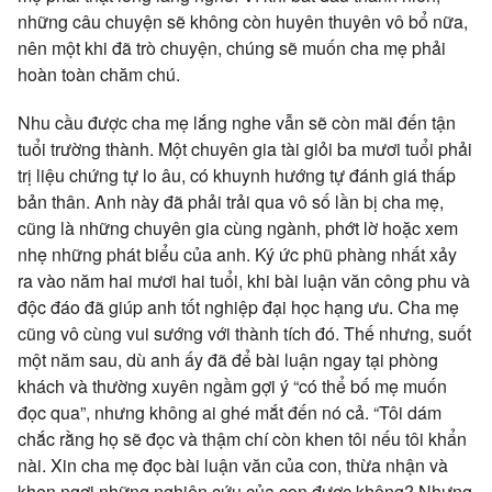
những câu chuyện sẽ không còn huyên thuyên vô bổ nữa,
nên một khi đã trò chuyện, chúng sẽ muốn cha mẹ phải
hoàn toàn chăm chú.
Nhu cầu được cha mẹ lắng nghe vẫn sẽ còn mãi đến tận
tuổi trường thành. Một chuyên gia tài giỏi ba mươi tuổi phải
trị liệu chứng tự lo âu, có khuynh hướng tự đánh giá thấp
bản thân. Anh này đã phải trải qua vô số lần bị cha mẹ,
cũng là những chuyên gia cùng ngành, phớt lờ hoặc xem
nhẹ những phát biểu của anh. Ký ức phũ phàng nhất xảy
ra vào năm hai mươi hai tuổi, khi bài luận văn công phu và
độc đáo đã giúp anh tốt nghiệp đại học hạng ưu. Cha mẹ
cũng vô cùng vui sướng với thành tích đó. Thế nhưng, suốt
một năm sau, dù anh ấy đã để bài luận ngay tại phòng
khách và thường xuyên ngầm gợi ý “có thể bố mẹ muốn
đọc qua”, nhưng không ai ghé mắt đến nó cả. “Tôi dám
chắc rằng họ sẽ đọc và thậm chí còn khen tôi nếu tôi khẩn
nài. Xin cha mẹ đọc bài luận văn của con, thừa nhận và
khen ngợi những nghiên cứu của con được không? Nhưng