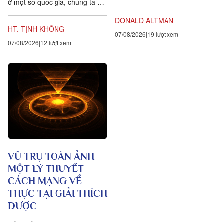
ở một số quốc gia, chúng ta đặt
chính là lòng biết ơn, trong
ra năm sự hướng dẫn cho các
tiếng Anh là gratitude, bắt...
DONALD ALTMAN
hành giả Tịnh...
HT. TỊNH KHÔNG
07/08/2026
19 lượt xem
07/08/2026
12 lượt xem
VŨ TRỤ TOÀN ẢNH –
MỘT LÝ THUYẾT
CÁCH MẠNG VỀ
THỰC TẠI GIẢI THÍCH
ĐƯỢC