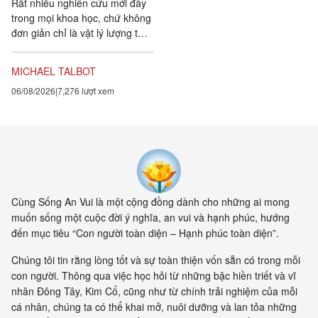
Rất nhiều nghiên cứu mới đây
trong mọi khoa học, chứ không
đơn giản chỉ là vật lý lượng tử,
đều chứng tỏ rằng vạn vật ít
tính cá thể hơn rất nhiều so với
MICHAEL TALBOT
chúng ta tưởng. Một câu
06/08/2026
7,276 lượt xem
chuyện khoa học đang xuất
hiện cung cấp bằng chứng cho
thấy toàn bộ vật chất tồn tại
trong một mạng nhằng nhịt các
kết nối. Khía cạnh quan trọng
nhất của sự sống không còn là
vật nữa, mà là mối liên hệ giữa
các vật.
Cùng Sống An Vui là một cộng đồng dành cho những ai mong
muốn sống một cuộc đời ý nghĩa, an vui và hạnh phúc, hướng
đến mục tiêu “Con người toàn diện – Hạnh phúc toàn diện”.
Chúng tôi tin rằng lòng tốt và sự toàn thiện vốn sẵn có trong mỗi
con người. Thông qua việc học hỏi từ những bậc hiền triết và vĩ
nhân Đông Tây, Kim Cổ, cũng như từ chính trải nghiệm của mỗi
cá nhân, chúng ta có thể khai mở, nuôi dưỡng và lan tỏa những