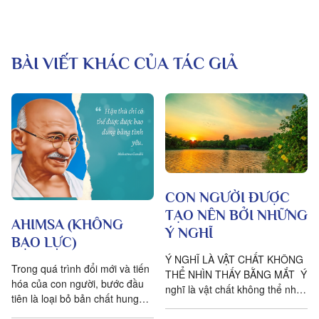
BÀI VIẾT KHÁC CỦA TÁC GIẢ
CON NGƯỜI ĐƯỢC
TẠO NÊN BỞI NHỮNG
AHIMSA (KHÔNG
Ý NGHĨ
BẠO LỰC)
Ý NGHĨ LÀ VẬT CHẤT KHÔNG
Trong quá trình đổi mới và tiến
THỂ NHÌN THẤY BẰNG MẮT Ý
hóa của con người, bước đầu
nghĩ là vật chất không thể nhìn
tiên là loại bỏ bản chất hung
thấy bằng mắt thường. Ý nghĩ
hăng thú tính. Đặc tính tiêu