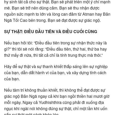
hy sinh tất cả cho sự thật. Bạn sẽ phát triển một ý chí mạnh
mẽ. Bạn sẽ trở nên dũng cảm. Bạn sẽ thu nhận được
nguồn sức mạnh to lớn và lòng can đảm từ Atman hay Bản
Ngã Tối Cao bên trong. Bạn sẽ đạt được sự giác ngộ.
SỰ THẬT: ĐIỀU ĐẦU TIÊN VÀ ĐIỀU CUỐI CÙNG
Nếu bạn hỏi tôi: “Điều đầu tiên trong sự nhận thức này là
gì?” thì tôi sẽ nói rằng: “Điều đầu tiên, thứ hai, thứ ba hay
thứ mấy đi nữa, thì tất cả chỉ là tính trung thực mà thôi.”
Hãy để sự thật và sự thanh khiết thắp sáng lên sự nghiệp
của bạn, dẫn dắt hành vi của bạn, và xây dựng tính cách
của bạn.
Nếu tâm trí không thuần khiết, thì không thể đạt được sự
giác ngộ Bản Ngã ngay cả khi bạn ngồi thiền hai mươi giờ
mỗi ngày. Ngay cả Yudhishthira cũng phải đi xuống địa
ngục khi ngài nói không đúng sự thật, chỉ một lần khi uốn
nắn sự thật một cách khéo léo.