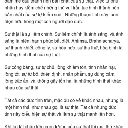
đam mê cấu thành nên bản chất của sự thật. Việc tự phủ
nhận hay kiềm chế những thú vui trần tục hình thành nên
bản chất của sự tự kiểm soát. Những thuộc tính này luôn
hiện hữu trong một con người đạo đức.
Sự thật là sự liêm chính. Sự liêm chính là ánh sáng, và ánh
sáng là niềm hạnh phúc bất diệt. Ahimsa, Brahmacharya,
sự thanh khiết, công lý, sự hòa hợp, sự tha thứ, hòa bình là
những hình thái của sự thật.
Sự công bằng, sự tự chủ, lòng khiêm tốn, tính nhẫn nại,
lòng tốt, sự từ bỏ, thiền định, nhân phẩm, sự dũng cảm,
lòng trắc ẩn, và không gây tổn hại là những hình thái khác
nhau của sự thật.
Tất cả các đức tính trên, mặc dù có vẻ khác nhau, nhưng là
một hình thái như nhau gọi là sự thật. Tất cả những đức
tính này biểu hiện sự thật và làm sự thật mạnh lên hơn.
Khi ta đặt chân trên con đường của sự thật thì mọi thứ khác