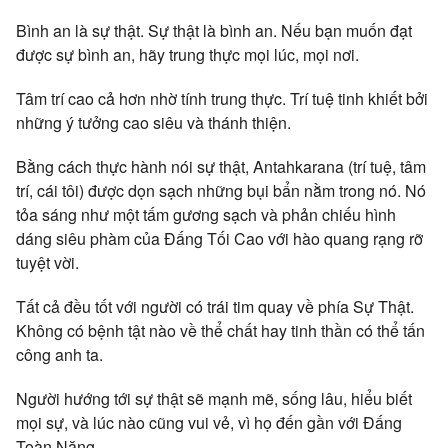
Bình an là sự thật. Sự thật là bình an. Nếu bạn muốn đạt
được sự bình an, hãy trung thực mọi lúc, mọi nơi.
Tâm trí cao cả hơn nhờ tính trung thực. Trí tuệ tinh khiết bởi
những ý tưởng cao siêu và thánh thiện.
Bằng cách thực hành nói sự thật, Antahkarana (trí tuệ, tâm
trí, cái tôi) được dọn sạch những bụi bẩn nằm trong nó. Nó
tỏa sáng như một tấm gương sạch và phản chiếu hình
dáng siêu phàm của Đấng Tối Cao với hào quang rạng rỡ
tuyệt vời.
Tất cả đều tốt với người có trái tim quay về phía Sự Thật.
Không có bệnh tật nào về thể chất hay tinh thần có thể tấn
công anh ta.
Người hướng tới sự thật sẽ mạnh mẽ, sống lâu, hiểu biết
mọi sự, và lúc nào cũng vui vẻ, vì họ đến gần với Đấng
Toàn Năng.