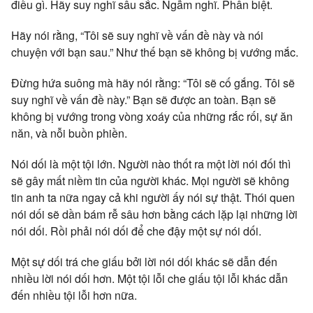
điều gì. Hãy suy nghĩ sâu sắc. Ngẫm nghĩ. Phân biệt.
Hãy nói rằng, “Tôi sẽ suy nghĩ về vấn đề này và nói
chuyện với bạn sau.” Như thế bạn sẽ không bị vướng mắc.
Đừng hứa suông mà hãy nói rằng: “Tôi sẽ cố gắng. Tôi sẽ
suy nghĩ về vấn đề này.” Bạn sẽ được an toàn. Bạn sẽ
không bị vướng trong vòng xoáy của những rắc rối, sự ăn
năn, và nỗi buồn phiền.
Nói dối là một tội lớn. Người nào thốt ra một lời nói đối thì
sẽ gây mất niềm tin của người khác. Mọi người sẽ không
tin anh ta nữa ngay cả khi người ấy nói sự thật. Thói quen
nói dối sẽ dần bám rễ sâu hơn bằng cách lặp lại những lời
nói dối. Rồi phải nói dối để che đậy một sự nói dối.
Một sự dối trá che giấu bởi lời nói dối khác sẽ dẫn đến
nhiều lời nói dối hơn. Một tội lỗi che giấu tội lỗi khác dẫn
đến nhiều tội lỗi hơn nữa.