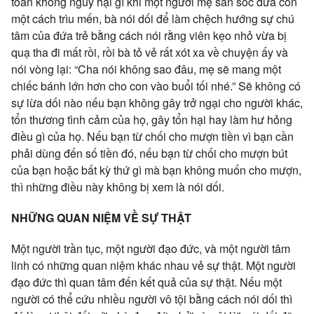
toàn không nguy hại gì khi một người mẹ săn sóc đứa con
một cách trìu mến, bà nói dối để làm chệch hướng sự chú
tâm của đứa trẻ bằng cách nói rằng viên kẹo nhỏ vừa bị
quạ tha đi mất rồi, rồi bà tỏ vẻ rất xót xa về chuyện ấy và
nói vòng lại: “Cha nói không sao đâu, mẹ sẽ mang một
chiếc bánh lớn hơn cho con vào buổi tối nhé.” Sẽ không có
sự lừa dối nào nếu bạn không gây trở ngại cho người khác,
tổn thương tình cảm của họ, gây tổn hại hay làm hư hỏng
điều gì của họ. Nếu bạn từ chối cho mượn tiền vì bạn cần
phải dùng đến số tiền đó, nếu bạn từ chối cho mượn bút
của bạn hoặc bất kỳ thứ gì mà bạn không muốn cho mượn,
thì những điều này không bị xem là nói dối.
NHỮNG QUAN NIỆM VỀ SỰ THẬT
Một người trần tục, một người đạo đức, và một người tâm
linh có những quan niệm khác nhau vẻ sự thật. Một người
đạo đức thì quan tâm đến kết quả của sự thật. Nếu một
người có thể cứu nhiều người vô tội bằng cách nói dối thì