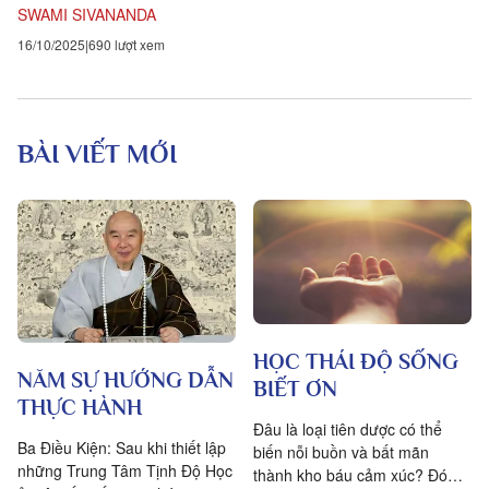
phụng sự nhân loại là...
SWAMI SIVANANDA
16/10/2025
690 lượt xem
BÀI VIẾT MỚI
HỌC THÁI ĐỘ SỐNG
NĂM SỰ HƯỚNG DẪN
BIẾT ƠN
THỰC HÀNH
Đâu là loại tiên dược có thể
Ba Điều Kiện: Sau khi thiết lập
biến nỗi buồn và bất mãn
những Trung Tâm Tịnh Độ Học
thành kho báu cảm xúc? Đó