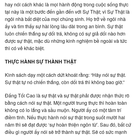
hay nói cách khác là mọi hành động trong cuộc sống thực
tại này là một bước đến gần đến với Sự Thật; vì Sự Thật là
ngôi nhà bất diệt của mọi chúng sinh. Họ trở về ngôi nhà
ấy và tìm thấy sự hài lòng lâu dài trong an bình. Sự thật
luôn chiến thắng sự dối trá, không có sự giả dối nào hơn
được sự thật, mặc dù những kinh nghiệm bề ngoài và tức
thì có vẻ khác biệt.
THỰC HÀNH SỰ THÀNH THẬT
Kinh sách dạy một cách dứt khoát rằng: “Hãy nói sự thật.
Sự thật tự nó chiến thắng, còn dối trá thì không bao giờ.”
Đấng Tối Cao là sự thật và sự thật phải được nhận thức rõ
bằng cách nói sự thật. Một người trung thực thì hoàn toàn
không có lo lắng và sầu muộn. Người ấy có một tâm trí
điềm tĩnh. Nếu thực hành nói sự thật trong suốt mười hai
năm thì sẽ đạt được ‘sự hoàn thiện ngôn từ’. Sau đó, bất cứ
điều gì người ấy nói sẽ trở thành sự thật. Sẽ có sức mạnh