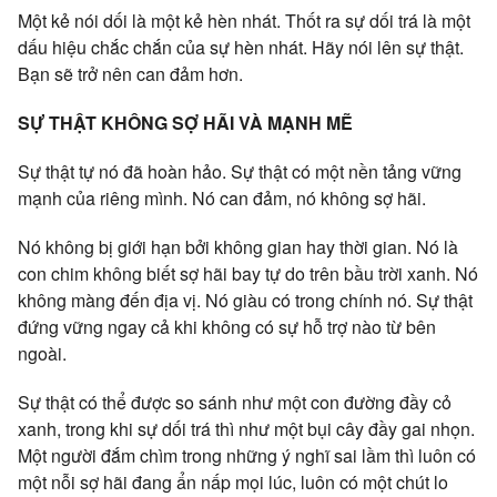
Một kẻ nói dối là một kẻ hèn nhát. Thốt ra sự dối trá là một
dấu hiệu chắc chắn của sự hèn nhát. Hãy nói lên sự thật.
Bạn sẽ trở nên can đảm hơn.
SỰ THẬT KHÔNG SỢ HÃI VÀ MẠNH MẼ
Sự thật tự nó đã hoàn hảo. Sự thật có một nền tảng vững
mạnh của riêng mình. Nó can đảm, nó không sợ hãi.
Nó không bị giới hạn bởi không gian hay thời gian. Nó là
con chim không biết sợ hãi bay tự do trên bầu trời xanh. Nó
không màng đến địa vị. Nó giàu có trong chính nó. Sự thật
đứng vững ngay cả khi không có sự hỗ trợ nào từ bên
ngoài.
Sự thật có thể được so sánh như một con đường đầy cỏ
xanh, trong khi sự dối trá thì như một bụi cây đầy gai nhọn.
Một người đắm chìm trong những ý nghĩ sai lầm thì luôn có
một nỗi sợ hãi đang ẩn nấp mọi lúc, luôn có một chút lo