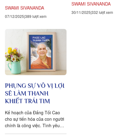
cũng giống như hòn đá...
SWAMI SIVANANDA
biểu của loài thú...
SWAMI SIVANANDA
30/11/2025
332 lượt xem
07/12/2025
389 lượt xem
PHỤNG SỰ VÔ VỊ LỢI
SẼ LÀM THANH
KHIẾT TRÁI TIM
Kế hoạch của Đấng Tối Cao
cho sự tiến hóa của con người
chính là công việc. Tình yêu
thương của Đấng Tối Cao và