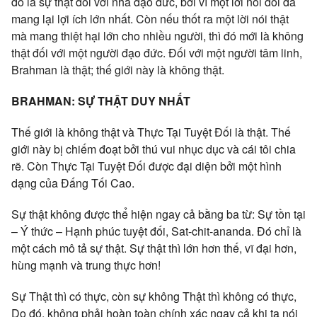
đó là sự thật đối với nhà đạo đức, bởi vì một lời nói dối đã
mang lại lợi ích lớn nhất. Còn nếu thốt ra một lời nói thật
mà mang thiệt hại lớn cho nhiều người, thì đó mới là không
thật đối với một người đạo đức. Đối với một người tâm linh,
Brahman là thật; thế giới này là không thật.
BRAHMAN: SỰ THẬT DUY NHẤT
Thế giới là không thật và Thực Tại Tuyệt Đối là thật. Thế
giới này bị chiếm đoạt bởi thú vui nhục dục và cái tôi chia
rẽ. Còn Thực Tại Tuyệt Đối được đại diện bởi một hình
dạng của Đấng Tối Cao.
Sự thật không được thể hiện ngay cả bằng ba từ: Sự tồn tại
– Ý thức – Hạnh phúc tuyệt đối, Sat-chit-ananda. Đó chỉ là
một cách mô tả sự thật. Sự thật thì lớn hơn thế, vĩ đại hơn,
hùng mạnh và trung thực hơn!
Sự Thật thì có thực, còn sự không Thật thì không có thực,
Do đó, không phải hoàn toàn chính xác ngay cả khi ta nói