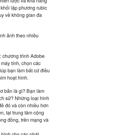
chiến lược và khả năng
 khối lập phương rubic
duy về không gian đa
ình ảnh theo nhiều
ụ: chương trình Adobe
 máy tính, chọn các
iúp bạn làm bất cứ điều
him hoạt hình.
cơ bản là gì? Bạn làm
ịch sử? Những loại hình
 đề đó và còn nhiều hơn
n, tại trung tâm cộng
cộng đồng, trên mạng và
ô hình cho các phát