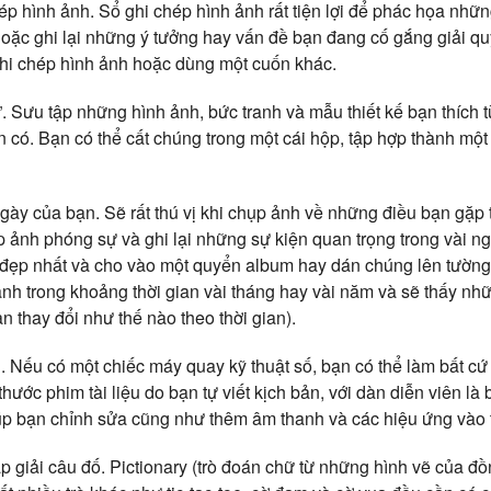
ép hình ảnh. Sổ ghi chép hình ảnh rất tiện lợi để phác họa nhữ
hoặc ghi lại những ý tưởng hay vấn đề bạn đang cố gắng giải qu
 ghi chép hình ảnh hoặc dùng một cuốn khác.
”. Sưu tập những hình ảnh, bức tranh và mẫu thiết kế bạn thích 
n có. Bạn có thể cất chúng trong một cái hộp, tập hợp thành mộ
ày của bạn. Sẽ rất thú vị khi chụp ảnh về những điều bạn gặp 
 ảnh phóng sự và ghi lại những sự kiện quan trọng trong vài ng
đẹp nhất và cho vào một quyển album hay dán chúng lên tường.
 ảnh trong khoảng thời gian vài tháng hay vài năm và sẽ thấy n
 thay đổi như thế nào theo thời gian).
 Nếu có một chiếc máy quay kỹ thuật số, bạn có thể làm bất cứ 
hước phim tài liệu do bạn tự viết kịch bản, với dàn diễn viên là 
p bạn chỉnh sửa cũng như thêm âm thanh và các hiệu ứng vào 
ập giải câu đố. Pictionary (trò đoán chữ từ những hình vẽ của đồn