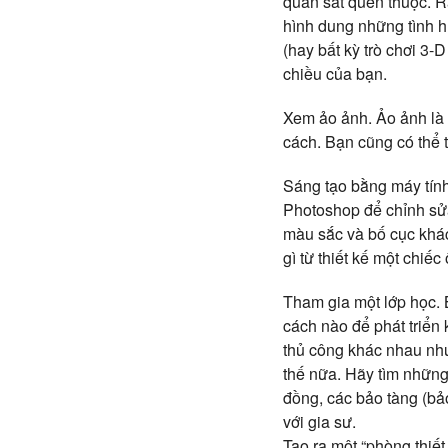
quan sát quen thuộc. R
hình dung những tình h
(hay bất kỳ trò chơi 3-
chiều của bạn.
Xem ảo ảnh. Ảo ảnh là 
cách. Bạn cũng có thể t
Sáng tạo bằng máy tính
Photoshop để chỉnh sửa
màu sắc và bố cục khác
gì từ thiết kế một chiếc
Tham gia một lớp học. 
cách nào để phát triển
thủ công khác nhau như
thế nữa. Hãy tìm những
đồng, các bảo tàng (bả
với gia sư.
Tạo ra một “phòng thiết