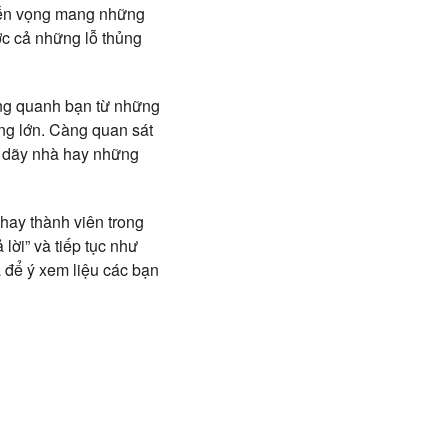
 viễn vọng mang những
ợc cả những lỗ thủng
xung quanh bạn từ những
òng lớn. Càng quan sát
ột dãy nhà hay những
 hay thành viên trong
lời” và tiếp tục như
à để ý xem liệu các bạn