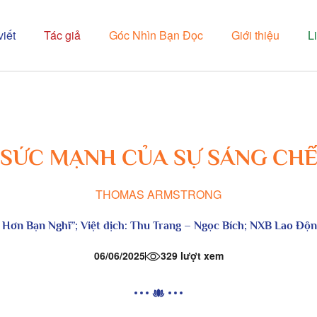
viết
Tác giả
Góc Nhìn Bạn Đọc
Giới thiệu
L
SỨC MẠNH CỦA SỰ SÁNG CH
THOMAS ARMSTRONG
 Hơn Bạn Nghĩ”; Việt dịch: Thu Trang – Ngọc Bích; NXB Lao Độn
06/06/2025
329 lượt xem