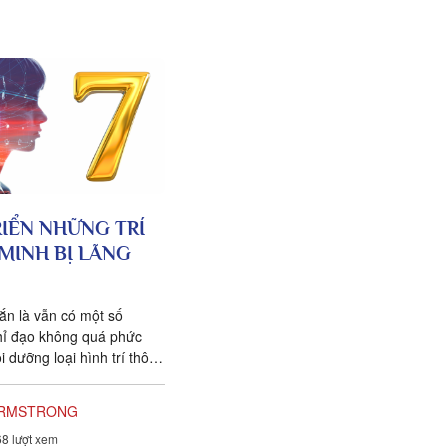
RIỂN NHỮNG TRÍ
MINH BỊ LÃNG
n là vẫn có một số
hỉ đạo không quá phức
i dưỡng loại hình trí thông
quên. Triết gia Israel...
ARMSTRONG
8 lượt xem