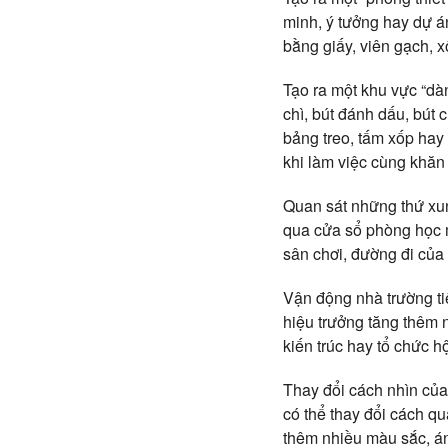
minh, ý tưởng hay dự á
bằng giấy, viên gạch, x
Tạo ra một khu vực “dà
chì, bút đánh dấu, bút c
bảng treo, tấm xốp hay 
khi làm việc cùng khăn 
Quan sát những thứ xun
qua cửa sổ phòng học m
sân chơi, đường đi của 
Vận động nhà trường ti
hiệu trưởng tăng thêm 
kiến trúc hay tổ chức h
Thay đổi cách nhìn của 
có thể thay đổi cách qu
thêm nhiều màu sắc, ánh