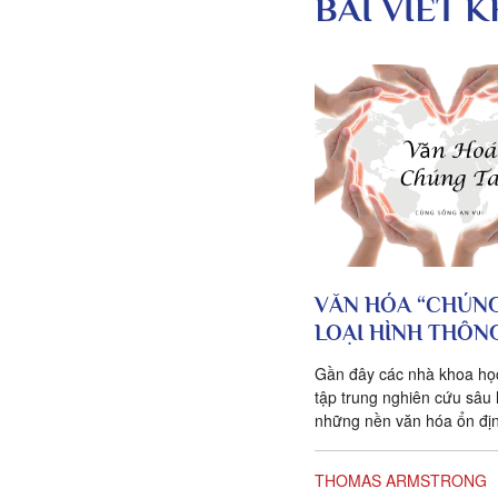
BÀI VIẾT 
VĂN HÓA “CHÚNG 
LOẠI HÌNH THÔN
Gần đây các nhà khoa họ
tập trung nghiên cứu sâu
những nền văn hóa ổn đị
gồm những người da trắn
đông...
THOMAS ARMSTRONG