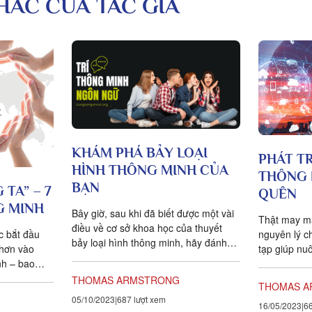
KHÁC CỦA TÁC GIẢ
KHÁM PHÁ BẢY LOẠI
PHÁT T
HÌNH THÔNG MINH CỦA
THÔNG 
BẠN
TA” – 7
QUÊN
G MINH
Bây giờ, sau khi đã biết được một vài
Thật may mắ
điều về cơ sở khoa học của thuyết
c bắt đầu
nguyên lý c
bảy loại hình thông minh, hãy đánh
 hơn vào
tạp giúp nuô
giá bản thân bạn phù hợp...
nh – bao
minh bị lãng 
g phần
THOMAS ARMSTRONG
THOMAS 
05/10/2023
687 lượt xem
16/05/2023
66