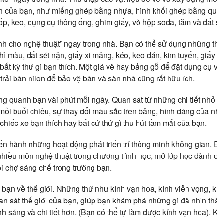
n của bạn, như miếng ghép bằng nhựa, hình khối ghép bằng que
ốp, keo, dụng cụ thông ống, ghim giấy, vỏ hộp soda, tăm và đất 
nh cho nghệ thuật” ngay trong nhà. Bạn có thể sử dụng những 
hì màu, đất sét nặn, giấy xi măng, kéo, keo dán, kim tuyến, giấy 
bất kỳ thứ gì bạn thích. Một giá vẽ hay bảng gỗ để đặt dụng cụ 
trải bàn nilon để bảo vệ bàn và sàn nhà cũng rất hữu ích.
g quanh bạn vài phút mỗi ngày. Quan sát từ những chi tiết nh
ỗi buổi chiều, sự thay đổi màu sắc trên bảng, hình dáng của nhữ
chiếc xe bạn thích hay bất cứ thứ gì thu hút tầm mắt của bạn.
ến hành những hoạt động phát triển trí thông minh không gian. 
nhiều môn nghệ thuật trong chương trình học, mở lớp học dành 
ội chợ sáng chế trong trường bạn.
bạn về thế giới. Những thứ như kính vạn hoa, kính viễn vọng, kí
an sát thế giới của bạn, giúp bạn khám phá những gì đã nhìn th
 sáng và chi tiết hơn. (Bạn có thể tự làm được kính vạn hoa). K