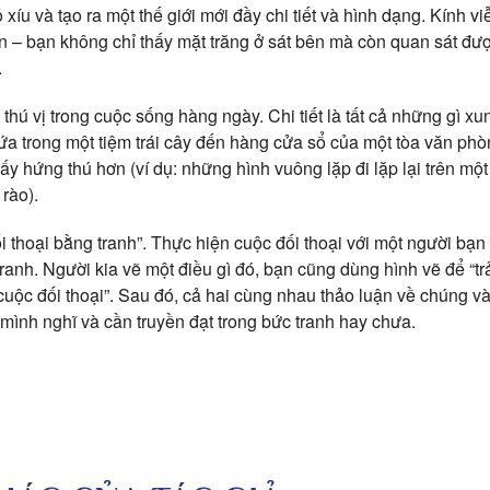
xíu và tạo ra một thế giới mới đầy chi tiết và hình dạng. Kính
ơn – bạn không chỉ thấy mặt trăng ở sát bên mà còn quan sát đư
.
 thú vị trong cuộc sống hàng ngày. Chi tiết là tất cả những gì 
dứa trong một tiệm trái cây đến hàng cửa sổ của một tòa văn ph
ấy hứng thú hơn (ví dụ: những hình vuông lặp đi lặp lại trên m
rào).
 thoại bằng tranh”. Thực hiện cuộc đối thoại với một người bạn
ranh. Người kia vẽ một điều gì đó, bạn cũng dùng hình vẽ để “trả 
cuộc đối thoại”. Sau đó, cả hai cùng nhau thảo luận về chúng v
mình nghĩ và cần truyền đạt trong bức tranh hay chưa.