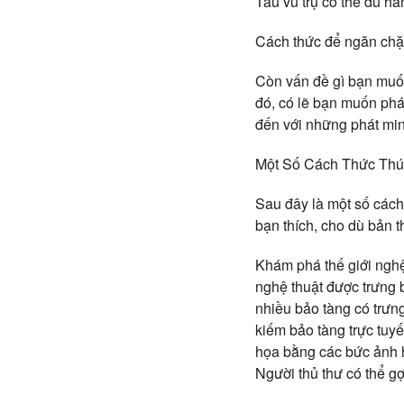
Tàu vũ trụ có thể du h
Cách thức để ngăn chặn
Còn vấn đề gì bạn muốn
đó, có lẽ bạn muốn phá
đến với những phát min
Một Số Cách Thức Thú 
Sau đây là một số cách
bạn thích, cho dù bản 
Khám phá thế giới nghệ
nghệ thuật được trưng 
nhiều bảo tàng có trưng
kiếm bảo tàng trực tuy
họa bằng các bức ảnh h
Người thủ thư có thể g