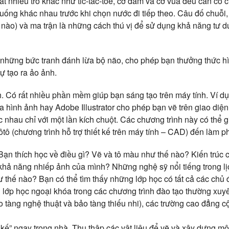
ất nhiều trò khác như tic-tac-toe, cờ đam và cờ vua đều cần có 
uống khác nhau trước khi chọn nước đi tiếp theo. Câu đố chuỗi,
D nào) và ma trận là những cách thú vị để sử dụng khả năng tư 
những bức tranh đánh lừa bộ não, cho phép bạn thưởng thức h
ự tạo ra ảo ảnh.
. Có rất nhiều phần mềm giúp bạn sáng tạo trên máy tính. Ví d
 hình ảnh hay Adobe Illustrator cho phép bạn vẽ trên giao diện
 nhau chỉ với một lần kích chuột. Các chương trình này có thể g
 ôtô (chương trình hỗ trợ thiết kế trên máy tính – CAD) đến làm p
Bạn thích học về điều gì? Vẽ và tô màu như thế nào? Kiến trúc 
 khả năng nhiếp ảnh của mình? Những nghệ sỹ nổi tiếng trong l
 thế nào? Bạn có thể tìm thấy những lớp học có tất cả các chủ
 lớp học ngoại khóa trong các chương trình đào tạo thường xuyê
o tàng nghệ thuật và bảo tàng thiếu nhi), các trường cao đẳng 
 kế” ngay trong nhà. Thu thập các vật liệu để vẽ và xây dựng m