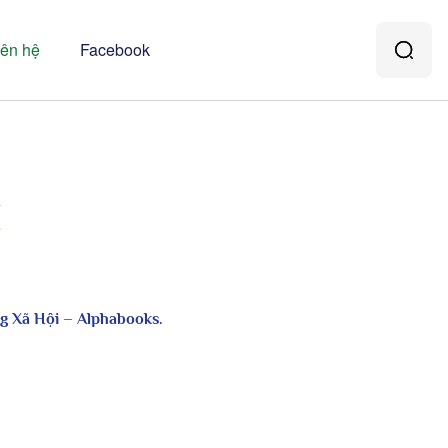
iên hệ
Facebook
Ế
g Xã Hội – Alphabooks.