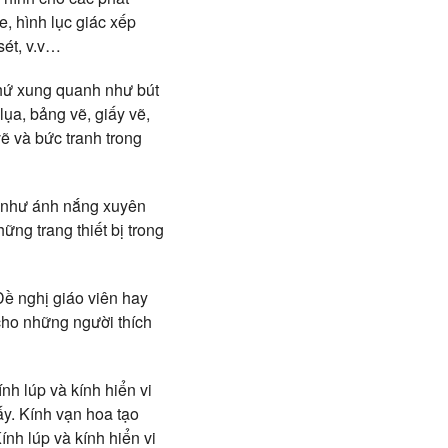
, hình lục giác xếp
sét, v.v…
thứ xung quanh như bút
lụa, bảng vẽ, giấy vẽ,
vẽ và bức tranh trong
ỏ như ánh nắng xuyên
ng trang thiết bị trong
Đề nghị giáo viên hay
cho những người thích
nh lúp và kính hiển vi
ấy. Kính vạn hoa tạo
ính lúp và kính hiển vi