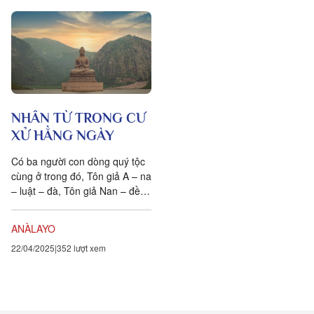
NHÂN TỪ TRONG CƯ
XỬ HẰNG NGÀY
Có ba người con dòng quý tộc
cùng ở trong đó, Tôn giả A – na
– luật – đà, Tôn giả Nan – đề,
Tôn giả Kim – tì...
ANÀLAYO
22/04/2025
352 lượt xem