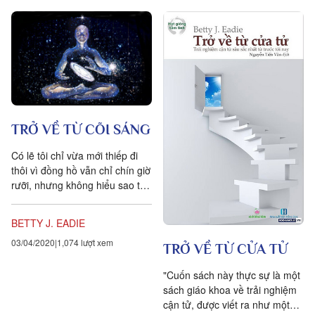
TRỞ VỀ TỪ CÕI SÁNG
Có lẽ tôi chỉ vừa mới thiếp đi
thôi vì đồng hồ vẫn chỉ chín giờ
rưỡi, nhưng không hiểu sao tôi
cảm thấy toàn thân bỗng tràn
ngập một...
BETTY J. EADIE
03/04/2020
1,074 lượt xem
TRỞ VỀ TỪ CỬA TỬ
"Cuốn sách này thực sự là một
sách giáo khoa về trải nghiệm
cận tử, được viết ra như một