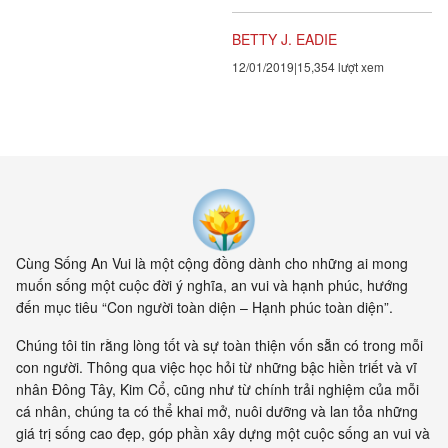
câu chuyện kể đơn sơ và kỳ
diệu mà chúng ta ai ai cũng có
BETTY J. EADIE
thể thấu hiểu." - Melvin Morse,
12/01/2019
15,354 lượt xem
Bác sĩ y khoa
Cùng Sống An Vui là một cộng đồng dành cho những ai mong
muốn sống một cuộc đời ý nghĩa, an vui và hạnh phúc, hướng
đến mục tiêu “Con người toàn diện – Hạnh phúc toàn diện”.
Chúng tôi tin rằng lòng tốt và sự toàn thiện vốn sẵn có trong mỗi
con người. Thông qua việc học hỏi từ những bậc hiền triết và vĩ
nhân Đông Tây, Kim Cổ, cũng như từ chính trải nghiệm của mỗi
cá nhân, chúng ta có thể khai mở, nuôi dưỡng và lan tỏa những
giá trị sống cao đẹp, góp phần xây dựng một cuộc sống an vui và