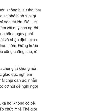
nên không bị sự thất bại
o sẽ phê bình “nói gì
ú sốc rất lớn. Đôi lúc
 đếm vật quý cho người
àng hằng ngày phải
ải và nhận định gì cả.
 trào thêm. Đứng trước
iểu cũng chẳng sao, rồi
ra chúng ta không nên
ược giáo dục nghiêm
hải chịu oan ức, nhẫn
có cơ hội để nghĩ ngợi
, xã hội không có bề
Tổ chức Y tế Thế giới