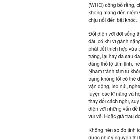
(WHO) công bố rằng, ch
không mang đến niềm vui
chịu nổi đến bật khóc.
Đối diện với đời sống t
dài, có khi vì gánh nặn
phát tiết thích hợp vừa 
tráng, lại hay đa sầu đ
đáng thổ lộ tâm tình, n
Nhằm tránh tâm tư khôn
trạng không tốt có thể 
vận động, leo núi, nghe
luyện các kĩ năng và h
thay đổi cách nghĩ, su
diện với những vấn đề 
vui vẻ. Hoặc giả trau d
Không nên so đo tính t
được như ý nguyện thì 