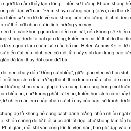
 người ta cảm thấy lạnh lòng. Thiền sư Lương Khoan không hề 
, ông chỉ dặn với câu: “Đêm khuya sương nặng (dày), cẩn thận k
ủa thiền sư nên từ đó về sau không còn trèo tường đi chơi đêm
ân xử thế mới nhận được tình thương yêu vậy.
nên bỏ mặc không quan tâm đến con cái, nếu không sẽ khiến c
ũng không được ra oai quá đáng, khiến con cái tỏ thái độ thù đị
iếu là sự quan tâm chăm sóc của bố mẹ. Helen Adams Keller từ nh
sự biểu đạt của mình nên có một lần nảy sinh tâm trạng bạo lự
giáo đã làm thay đổi cuộc đời bà.
n đại nên chú ý đến “Đồng sự nhiếp”, giữa giáo viên và học sinh
ỏi mỗi học sinh đều trưởng thành theo khuôn mẫu, phải để con 
môi trường khác nhau, giúp đỡ và cùng bao dung trong môi trườ
bạn hiểu họ, chứ không phải trái ý họ, khiến học sinh cảm thấy
y, tự nhiên các em chấp nhận sự chỉ dạy của bạn, sẽ tránh được
 chúng đệ tử không hề dùng cách đánh mắng, phần nhiều ngài 
lệ, khiến chúng đệ tử biết cuộc đời tốt đẹp, chứ không làm tổn 
 Phật giáo, mỗi khi vào cổng lớn tu viện nào, bao giờ đập vào 