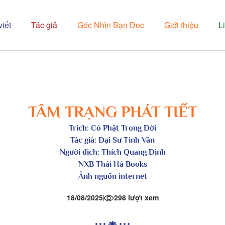
viết
Tác giả
Góc Nhìn Bạn Đọc
Giới thiệu
L
TÂM TRẠNG PHÁT TIẾT
Trích: Có Phật Trong Đời
Tác giả: Đại Sư Tinh Vân
Người dịch: Thích Quang Định
NXB Thái Hà Books
Ảnh nguồn internet
18/08/2025
298 lượt xem