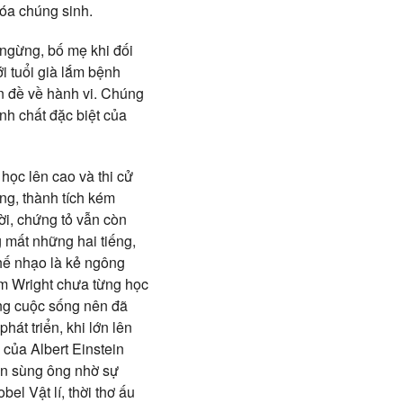
hóa chúng sinh.
 ngừng, bố mẹ khi đối
ới tuổi già lắm bệnh
ấn đề về hành vi. Chúng
nh chất đặc biệt của
 học lên cao và thi cử
ông, thành tích kém
ời, chứng tỏ vẫn còn
g mất những hai tiếng,
chế nhạo là kẻ ngông
m Wright chưa từng học
ong cuộc sống nên đã
át triển, khi lớn lên
c của Albert Einstein
tôn sùng ông nhờ sự
el Vật lí, thời thơ ấu