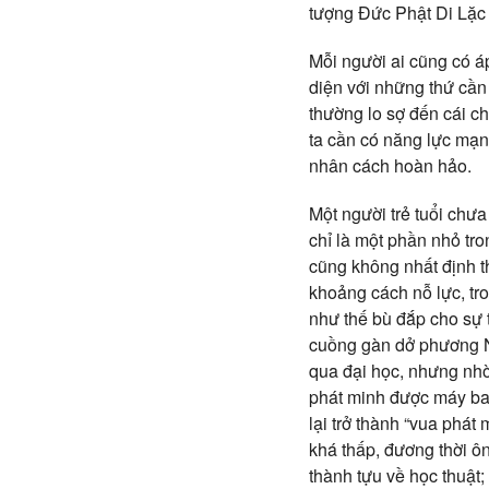
tượng Đức Phật Di Lặc v
Mỗi người ai cũng có á
diện với những thứ cần t
thường lo sợ đến cái c
ta cần có năng lực mạn
nhân cách hoàn hảo.
Một người trẻ tuổi chưa
chỉ là một phần nhỏ tro
cũng không nhất định t
khoảng cách nỗ lực, tro
như thế bù đắp cho sự 
cuồng gàn dở phương N
qua đại học, nhưng nhờ
phát minh được máy bay
lại trở thành “vua phát
khá thấp, đương thời ôn
thành tựu về học thuật;