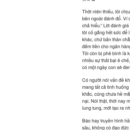
Thời niên thiếu, tôi ch
bên ngoài đánh đổ. Ví d
chả hiểu.” Lời đánh giá
tôi cố gắng hết sức để 
khác, chứ bản thân chẳ
đếm tiền cho ngân hàng,
Tôi còn bị phê bình là 
nhiều sự thất bại ê chế
có một ngày con sẽ đem
Có người nói vấn đề kh
mang tất cả tình huống 
khắc, cũng chưa hề mắc
nại. Nói thật, thời nay
lung tung, mới tạo ra n
Báo hay truyền hình hầ
sâu, không có đạo đức 