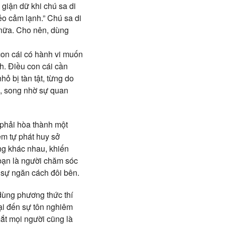
giận dữ khi chú sa di
ẻo cảm lạnh.” Chú sa di
 nữa. Cho nên, dùng
on cái có hành vi muốn
ch. Điều con cái cần
ỏ bị tàn tật, từng do
c, song nhờ sự quan
 phải hòa thành một
em tự phát huy sở
ng khác nhau, khiến
 bạn là người chăm sóc
 sự ngăn cách đôi bên.
dùng phương thức thí
hại đến sự tôn nghiêm
mắt mọi người cũng là