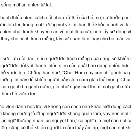
sống mới an nhiên tự tại.
hanh thiếu niên, cách đối nhân xử thế của bố mẹ, sư trưởng nên
ợc lớn lên trong môi trường vui vẻ thì thân thể khỏe mạnh và t
u niên phải tránh khuyên can về mặt tiêu cực, nên lấy sự động v
ái thay cho cách trách mắng, lấy sự quan tâm thay cho bỏ mặc v
ó sức lực dồi dào, nếu người lớn trách mắng quá đáng sẽ khiến c
gười lớn đối với thanh thiếu niên cần phải bao dung nhiều hơn,
 trẻ vươn lên. Chẳng hạn như, “Chà! Hôm nay con chỉ gánh ba g
những lời này dễ khiến người nảy sinh cảm giác thất vọng. Chún
 con gánh ba gánh nước, giả như ngày mai thêm một gánh nữa th
ẻ hăm hở vươn lên.
áo viên đánh học trò, vì không còn cách nào khác mới dùng các
g không chứng tỏ rằng người lớn không quan tâm, vậy nên mới
 ác ngữ thương nhân lục nguyệt hàn,” có nghĩa là một câu nói có
lẽo, cũng có thể khiến người ta cảm thấy ấm áp, một câu nói k