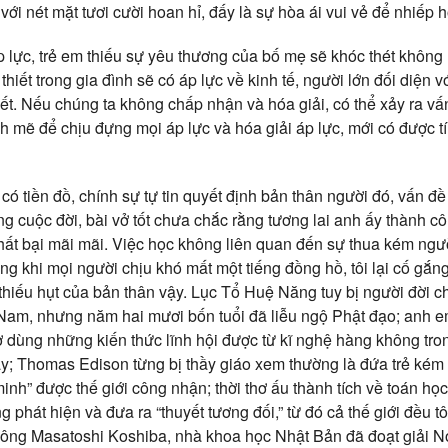
ới nét mặt tươi cười hoan hỉ, đấy là sự hòa ái vui vẻ để nhiếp 
p lực, trẻ em thiếu sự yêu thương của bố mẹ sẽ khóc thét không
hiết trong gia đình sẽ có áp lực về kinh tế, người lớn đối diện v
hết. Nếu chúng ta không chấp nhận và hóa giải, có thể xảy ra v
h mẽ để chịu đựng mọi áp lực và hóa giải áp lực, mới có được tí
 có tiền đồ, chính sự tự tin quyết định bản thân người đó, vấn đề
ng cuộc đời, bài vở tốt chưa chắc rằng tương lai anh ấy thành c
hất bại mãi mãi. Việc học không liên quan đến sự thua kém ngư
ng khi mọi người chịu khó mất một tiếng đồng hồ, tôi lại cố gắn
thiếu hụt của bản thân vậy. Lục Tổ Huệ Năng tuy bị người đời 
am, nhưng năm hai mươi bốn tuổi đã liễu ngộ Phật đạo; anh e
 dùng những kiến thức lĩnh hội được từ kĩ nghệ hàng không tr
; Thomas Edison từng bị thầy giáo xem thường là đứa trẻ kém ph
 minh” được thế giới công nhận; thời thơ ấu thành tích về toán họ
g phát hiện và đưa ra “thuyết tương đối,” từ đó cả thế giới đều 
 ông Masatoshi Koshiba, nhà khoa học Nhật Bản đã đoạt giải Nob