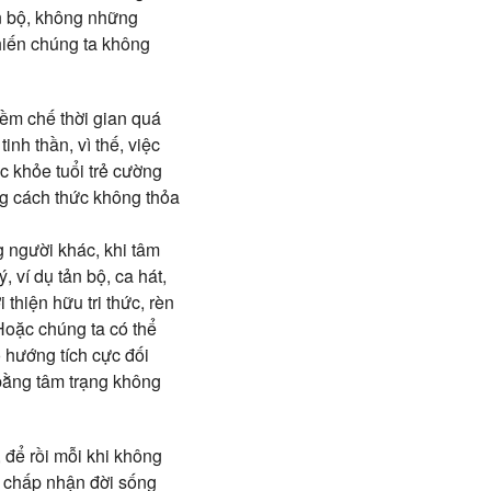
ến bộ, không những
khiến chúng ta không
iềm chế thời gian quá
nh thần, vì thế, việc
ức khỏe tuổi trẻ cường
ùng cách thức không thỏa
 người khác, khi tâm
 ví dụ tản bộ, ca hát,
 thiện hữu tri thức, rèn
Hoặc chúng ta có thể
 hướng tích cực đối
bằng tâm trạng không
 để rồi mỗi khi không
n chấp nhận đời sống