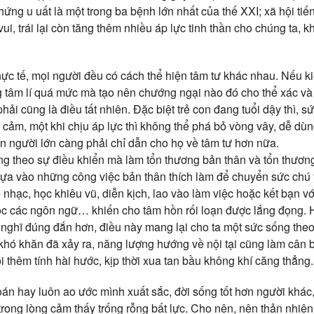
ứng u uất là một trong ba bệnh lớn nhất của thế XXI; xã hội ti
, trái lại còn tăng thêm nhiều áp lực tinh thần cho chúng ta, 
hực tế, mọi người đều có cách thể hiện tâm tư khác nhau. Nếu k
g tâm lí quá mức mà tạo nên chướng ngại nào đó cho thể xác và ti
phải cũng là điều tất nhiên. Đặc biệt trẻ con đang tuổi dậy thì, s
a cảm, một khi chịu áp lực thì không thể phá bỏ vòng vây, dễ d
ên người lớn càng phải chỉ dẫn cho họ về tâm tư hơn nữa.
g theo sự điều khiển mà làm tổn thương bản thân và tổn thương
dựa vào những công việc bản thân thích làm để chuyển sức chú ý,
 nhạc, học khiêu vũ, diễn kịch, lao vào làm việc hoặc kết bạn với
ọc các ngôn ngữ… khiến cho tâm hồn rối loạn được lắng đọng. 
y nghĩ đúng đắn hơn, điều này mang lại cho ta một sức sống theo
khó khăn đã xảy ra, năng lượng hướng về nội tại cũng làm cân 
ồi thêm tính hài hước, kịp thời xua tan bầu không khí căng thẳng.
oán hay luôn ao ước mình xuất sắc, đời sống tốt hơn người khác,
trong lòng cảm thấy trống rỗng bất lực. Cho nên, nên thản nhiê