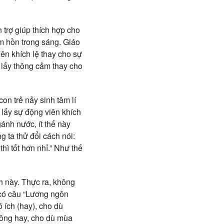
 trợ giúp thích hợp cho
âm hồn trong sáng. Giáo
iên khích lệ thay cho sự
à lấy thông cảm thay cho
on trẻ nảy sinh tâm lí
 lấy sự động viên khích
ánh nước, ít thế này
g ta thử đổi cách nói:
ì tốt hơn nhỉ.” Như thế
h này. Thực ra, không
 có câu “Lương ngôn
 ích (hay), cho dù
hông hay, cho dù mùa