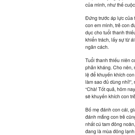
của mình, như thế cuộc 
Đứng trước áp lực của t
con em mình, trẻ con đư
dục cho tuổi thanh thiế
khiển trách, lấy sự từ 
ngăn cách.
Tuổi thanh thiếu niên c
phản kháng. Cho nên, n
lệ để khuyến khích con
làm sao đủ dùng nhỉ!”, 
“Chà! Tốt quả, hôm nay
sẽ khuyến khích con tr
Bố mẹ đánh con cái, gi
đánh mắng con trẻ cũn
nhất cú tam đông noãn,
đang là mùa đông lạnh 