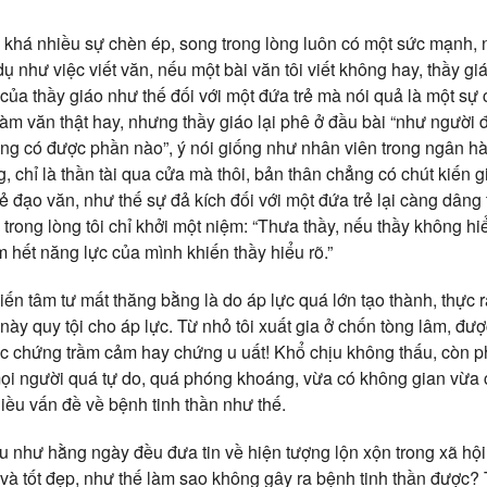
ịu khá nhiều sự chèn ép, song trong lòng luôn có một sức mạnh, 
ụ như việc viết văn, nếu một bài văn tôi viết không hay, thầy giá
 của thầy giáo như thế đối với một đứa trẻ mà nói quả là một sự c
làm văn thật hay, nhưng thầy giáo lại phê ở đầu bài “như người
ng có được phần nào”, ý nói giống như nhân viên trong ngân h
 chỉ là thần tài qua cửa mà thôi, bản thân chẳng có chút kiến gi
kẻ đạo văn, như thế sự đả kích đối với một đứa trẻ lại càng dâng
, trong lòng tôi chỉ khởi một niệm: “Thưa thầy, nếu thầy không h
 hết năng lực của mình khiến thầy hiểu rõ.”
iến tâm tư mất thăng bằng là do áp lực quá lớn tạo thành, thực 
này quy tội cho áp lực. Từ nhỏ tôi xuất gia ở chốn tòng lâm, đ
 chứng trầm cảm hay chứng u uất! Khổ chịu không thấu, còn p
 mọi người quá tự do, quá phóng khoáng, vừa có không gian vừa 
hiều vấn đề về bệnh tinh thần như thế.
u như hằng ngày đều đưa tin về hiện tượng lộn xộn trong xã hội
và tốt đẹp, như thế làm sao không gây ra bệnh tinh thần được? 