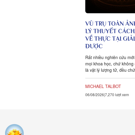
VŨ TRỤ TOÀN ẢN
LÝ THUYẾT CÁC
VỀ THỰC TẠI GIẢ
ĐƯỢC
Rất nhiều nghiên cứu mới
mọi khoa học, chứ không 
là vật lý lượng tử, đều ch
vạn vật ít tính cá thể hơn 
với chúng ta tưởng. Một 
MICHAEL TALBOT
khoa học đang xuất hiện 
06/08/2026
7,270 lượt xem
bằng chứng cho thấy toàn
tồn tại trong một mạng nh
kết nối. Khía cạnh quan t
của sự sống không còn là
mà là mối liên hệ giữa các