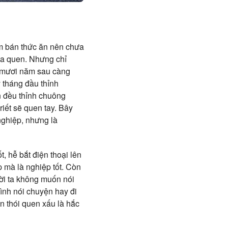
ệm bán thức ăn nên chưa
ưa quen. Nhưng chỉ
i mươi năm sau càng
 tháng đầu thỉnh
n đều thỉnh chuông
riết sẽ quen tay. Bây
nghiệp, nhưng là
t, hễ bắt điện thoại lên
ệp mà là nghiệp tốt. Còn
ười ta không muốn nói
mình nói chuyện hay đi
òn thói quen xấu là hắc