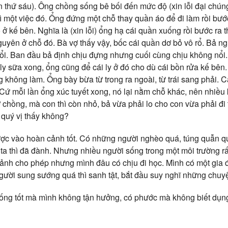
iền thứ sáu). Ông chồng sống bê bối đến mức độ (xin lỗi đại chún
 vì một việc đó. Ổng đứng một chỗ thay quần áo để đi làm rồi bước
 ở kế bên. Nghĩa là (xin lỗi) ổng hạ cái quần xuống rồi bước ra 
uyên ở chỗ đó. Bà vợ thấy vậy, bốc cái quần dơ bỏ vô rổ. Bả ngh
 đổi. Ban đầu bả định chịu đựng nhưng cuối cùng chịu không nổi
y sữa xong, ổng cũng để cái ly ở đó cho dù cái bồn rửa kế bên. 
 không làm. Ổng bày bừa từ trong ra ngoài, từ trái sang phải. C
. Cứ mỗi lần ổng xúc tuyết xong, nó lại nằm chỗ khác, nên nhiều
ợ chồng, mà con thì còn nhỏ, bả vừa phải lo cho con vừa phải đ
 quý vị thấy không?
ược vào hoàn cảnh tốt. Có những người nghèo quá, túng quẫn q
 ta thì đã đành. Nhưng nhiều người sống trong một môi trường rấ
cảnh cho phép nhưng mình đâu có chịu đi học. Mình có một gia
gười sung sướng quá thì sanh tật, bắt đầu suy nghĩ những chuy
sống tốt mà mình không tận hưởng, có phước mà không biết dụ