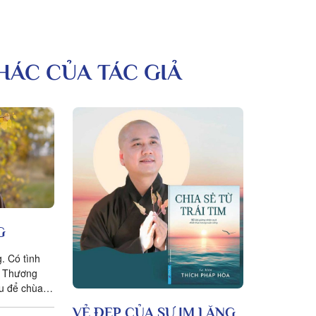
KHÁC CỦA TÁC GIẢ
G
g. Có tình
n. Thương
u để chùa
ng nhịn
VẺ ĐẸP CỦA SỰ IM LẶNG