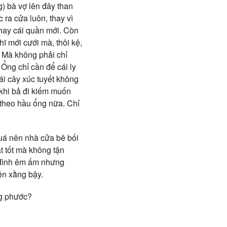
g) bà vợ lên đây than
 ra cửa luôn, thay vì
thay cái quần mới. Còn
ĩ mới cưới mà, thôi kệ,
. Mà không phải chỉ
Ổng chỉ cần để cái ly
ái cây xúc tuyết không
 khi bả đi kiếm muốn
i theo hầu ổng nữa. Chỉ
uá nên nhà cửa bê bối
t tốt mà không tận
 đình êm ấm nhưng
ện xằng bậy.
ng phước?