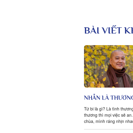
BÀI VIẾT 
NHẪN LÀ THƯƠN
Từ bi là gì? Là tình thươn
thương thì mọi việc sẽ a
chùa, mình ráng nhịn nha
yên. Thương con, mình rá