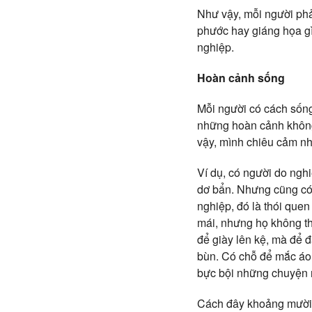
Như vậy, mỗi người phả
phước hay giáng họa gì
nghiệp.
Hoàn cảnh sống
Mỗi người có cách sống
những hoàn cảnh không 
vậy, mình chiêu cảm nh
Ví dụ, có người do ngh
dơ bẩn. Nhưng cũng có 
nghiệp, đó là thói que
mái, nhưng họ không th
để giày lên kệ, mà để đ
bùn. Có chỗ để mắc áo,
bực bội những chuyện 
Cách đây khoảng mười 