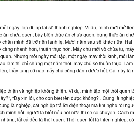
mỗi ngày, lặp đi lặp lại sẽ thành nghiệp. Ví dụ, mình mới mở ti
ức ăn chưa quen, bày biện thức ăn chưa quen, bưng thức ăn ch
y chân mình đã trở nên lanh lẹ. Mười năm sau sẽ khác nữa. Ha
 càng nhanh hơn, thuần thục hơn. Mấy chú mới vô chùa tu, mấy
quen. Nhưng mỗi ngày mỗi tập, một ngày mấy thời kinh, mỗi lầ
au làm thì chỉ chừng một năm thôi, mấy chú sẽ thuần thục. Làm 
 lên, thầy tụng cỡ nào mấy chú cũng đánh được hết. Cái này là 
iệp thiện và nghiệp không thiện. Ví dụ, mình tập một thói quen tố
u dây?”, “Dạ xin lỗi, cho con biết tên được không?”. Cũng là nghi
 cũng là nghiệp, cái nghiệp trả lời điện thoại mà khi nghe rồi ng
ách mình hỏi, người ta biết nếu nói nữa thì sẽ có chuyện. Cách 
nhàng, tất cả đều là thói quen. Thói quen tốt là thiện nghiệp, c