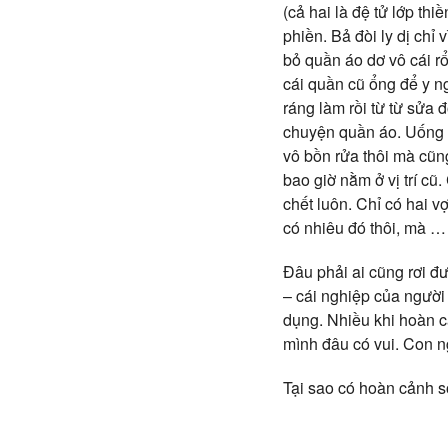
(cả hai là đệ tử lớp th
phiền. Bả đòi ly dị chỉ
bỏ quần áo dơ vô cái rổ
cái quần cũ ổng để y ng
ráng làm rồi từ từ sửa
chuyện quần áo. Uống l
vô bồn rửa thôi mà cũng
bao giờ nằm ở vị trí cũ
chết luôn. Chỉ có hai v
có nhiêu đó thôi, mà …
Đâu phải ai cũng rơi đ
– cái nghiệp của người
dụng. Nhiều khi hoàn 
mình đâu có vui. Con n
Tại sao có hoàn cảnh 