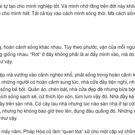
i tự tạo cho mình nghiệp tốt. Và mình nhớ rằng trên đời này khô
 cho mình hết. Tất cả tùy vào cách mình sống thôi. Mà cách sốn
, hoàn cảnh sống khác nhau. Tùy theo phước, vận của mỗi ngườ
giống nhau. “Rơi” ở đây không phải là ai đẩy mình vào, mà do
ư vậy.
iệp mà vướng vào cảnh nghèo khổ, phải sống trong hoàn cảnh k
những người có hoàn cảnh sung túc, nhà cửa đầy tiện nghi, như
n sống bê bối. Quần áo, chén bát, nhà cửa đẹp đẽ nhưng bừa bộ
ích sống sạch sẽ, cứ thích lộn xộn, tùm lum vậy đó. Nhà đầy k
ầy trên sàn nhà. Có cây lau nhà nhưng lúc nào sàn nhà ở tại cử
 nhưng họ không bao giờ treo lên, đụng đâu quăng đó. Những n
như vậy.
mấy năm, Pháp Hòa có làm “quan tòa” xử cho một cặp vợ chồ