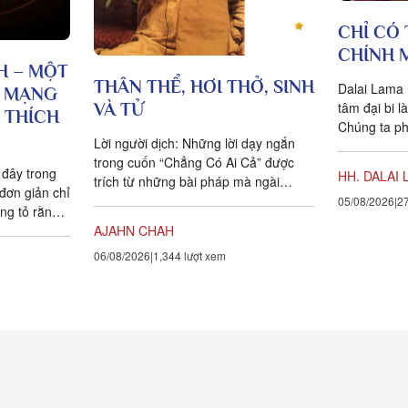
CHỈ CÓ 
CHÍNH 
H – MỘT
THÂN THỂ, HƠI THỞ, SINH
Dalai Lama 
H MẠNG
tâm đại bi l
VÀ TỬ
I THÍCH
Chúng ta ph
Lời người dịch: Những lời dạy ngắn
nghĩ và hàn
trong cuốn “Chẳng Có Ai Cả” được
 đây trong
HH. DALAI 
trích từ những bài pháp mà ngài
đơn giản chỉ
Ajahn Chah đã dạy cho các Phật tử,
05/08/2026
27
ứng tỏ rằng
nhất...
AJAHN CHAH
rất nhiều so
câu chuyện
06/08/2026
1,344 lượt xem
cung cấp
 bộ vật chất
ằng nhịt các
rọng nhất
 vật nữa,
 vật.