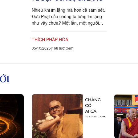
Nhiều khi im lặng mà hơn cả sấm sét.
Đức Phật của chúng ta từng im lặng
như vậy chưa? Một lần, một người
đến gặp Phật nói những lời...
THÍCH PHÁP HÒA
05/10/2025
468 lượt xem
ỚI