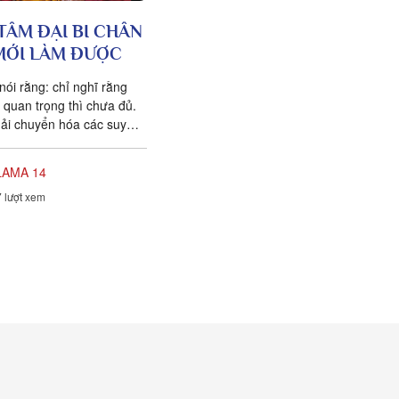
TÂM ĐẠI BI CHÂN
MỚI LÀM ĐƯỢC
nói rằng: chỉ nghĩ rằng
à quan trọng thì chưa đủ.
ải chuyển hóa các suy
h vi của mình hàng...
LAMA 14
 lượt xem