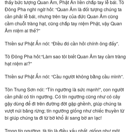
thấy bức tượng Quan Âm, Phật Ấn liền chắp tay lễ bái. Tô
Đông Pha nghi ngờ hỏi: “Quan Âm là đối tượng chúng ta
cần phải lễ bái, nhưng trên tay của đức Quan Âm cũng
cầm chuỗi tràng hạt, cũng chắp tay niệm Phật, vậy Quan
Âm niệm ai thế?”
Thiền sư Phật Ấn nói: “Điều đó cần hỏi chính ông đấy”.
Tô Đông Pha hỏi:“Làm sao tôi biết Quan Âm tay cầm tràng
hạt niệm ai?”
Thiền sư Phật Ấn nói: “Cầu người không bằng cầu mình”.
Tôn Trung Sơn nói: “Tín ngưỡng là sức mạnh!”, con người
cần phải có tín ngưỡng. Có tín ngưỡng cũng như có cây
gậy dùng để đi trên đường đời
gập ghềnh, giúp chúng ta
vượt núi băng rừng; tín ngưỡng giống như chiếc thuyền từ
bi giúp chúng ta đi từ bờ khổ ải sang bờ an lạc!
Trong tín ngưỡng, tà tín là điều xấu nhất, giống như một