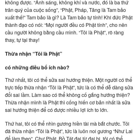
không được. “Ánh sáng, không khí và nước, đó là ba thứ
trân quý của cuộc sống”, “Phật, Pháp, Tăng là Tam bảo
xuất thế!” Tam bảo là gì? Là Tam bảo tự tính! Khi đức Phật
thành đạo có nói: “Mọi người đều có Phật tính”,
cho nên
cầu người không bằng cầu mình. “Tôi là Phật”, rõ ràng
thay, tự tại thay!
Thừa nhận “Tôi là Phật”
có những điều bổ ích nào?
Thứ nhất, tôi có thể sửa sai hướng thiện. Một người có thể
trực tiếp thừa nhận “Tôi là Phật”, tức là có thể dễ dàng sửa
đổi sai lầm. Làm sao có thể không cố gắng hướng thiện?
Thừa nhận mình là Phật thì cống hiến cơ bản nhất là sửa
sai hướng thiện để có được nhiều lợi ích to lớn.
Thứ hai, tôi có thể nhìn gương hiền tài mà bắt chước. Tôi
đã thừa nhận “Tôi là Phật”, tức là luôn noi gương “Như Lai
để làm theo”. Chư Phật, Bồ Tát đại từ đại bi, tôi có thể