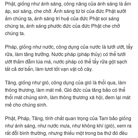
Phật, giống như ánh sáng, công năng của ánh sáng là ấm
áp, soi sáng, che chở. Ánh sáng từ bi của đức Phật sưởi
ấm chúng ta, ánh sáng trí huệ của đức Phật soi sáng
chúng ta, ánh sáng phước đức của đức Phật che chở
chúng ta.
Pháp, giống như nước, công dụng của nước là tưới ướt, tẩy
rửa, làm tăng trưởng. Nước pháp (pháp thủy) có thể tưới
ướt thấm đẫm lúa má, nước pháp có thể tẩy rửa gột sạch
tất cả dơ bẩn, làm tươi tốt vạn vật cỏ cây.
Tăng, giống như gió, công dụng của gió là thổi qua, làm
thông thương, làm mát mẻ. Gió đức của tăng bảo có thể
thổi mát chúng sinh, làm thông thương xã hội, đem lại mát
mẻ cho chúng sinh.
Phật, Pháp, Tăng, tính chất quan trọng của Tam bảo giống
như ánh sáng, như nước mưa, như không khí (gió), xem ra
rất đỗi bình thường, nhưng thiếu một trong ba thứ đó đều