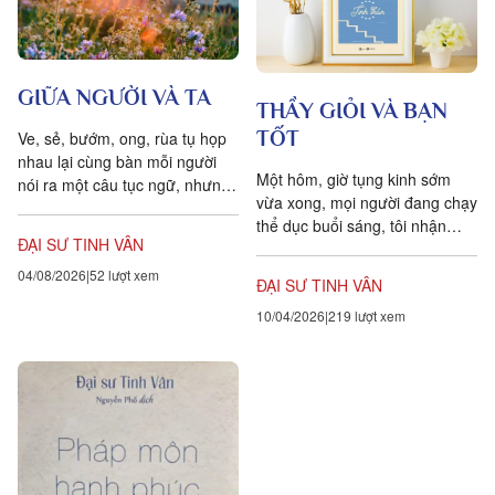
GIỮA NGƯỜI VÀ TA
THẦY GIỎI VÀ BẠN
TỐT
Ve, sẻ, bướm, ong, rùa tụ họp
nhau lại cùng bàn mỗi người
Một hôm, giờ tụng kinh sớm
nói ra một câu tục ngữ, nhưng
vừa xong, mọi người đang chạy
câu ấy phải chú ý đến lời tự
thể dục buổi sáng, tôi nhận
cảnh giác...
ĐẠI SƯ TINH VÂN
thấy có một người đội mũ đang
đi bộ trước mặt, với...
04/08/2026
52 lượt xem
ĐẠI SƯ TINH VÂN
10/04/2026
219 lượt xem