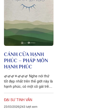
CÁNH CỬA HẠNH
PHÚC – PHÁP MÔN
HẠNH PHÚC
🌿🌿🌿☀🌿🌿🌿 Nghe nói thứ
tốt đẹp nhất trên thế giới này là
hạnh phúc, có một cô gái trẻ
muốn đi tìm hạnh phúc. Hình
dáng của hạnh phúc như...
ĐẠI SƯ TINH VÂN
23/03/2026
243 lượt xem