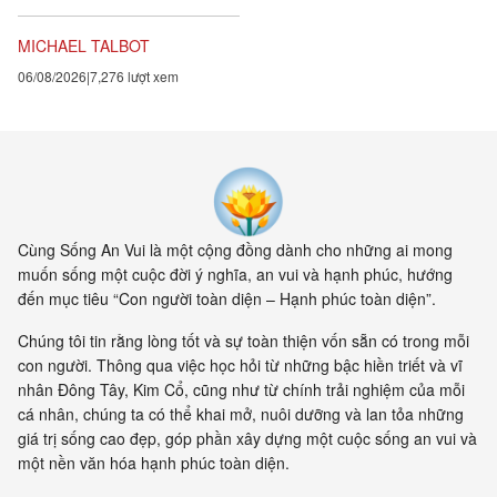
đều chứng tỏ rằng vạn vật ít
tính cá thể hơn rất nhiều so với
MICHAEL TALBOT
chúng ta tưởng. Một câu
06/08/2026
7,276 lượt xem
chuyện khoa học đang xuất
hiện cung cấp bằng chứng cho
thấy toàn bộ vật chất tồn tại
trong một mạng nhằng nhịt các
kết nối. Khía cạnh quan trọng
nhất của sự sống không còn là
vật nữa, mà là mối liên hệ giữa
các vật.
Cùng Sống An Vui là một cộng đồng dành cho những ai mong
muốn sống một cuộc đời ý nghĩa, an vui và hạnh phúc, hướng
đến mục tiêu “Con người toàn diện – Hạnh phúc toàn diện”.
Chúng tôi tin rằng lòng tốt và sự toàn thiện vốn sẵn có trong mỗi
con người. Thông qua việc học hỏi từ những bậc hiền triết và vĩ
nhân Đông Tây, Kim Cổ, cũng như từ chính trải nghiệm của mỗi
cá nhân, chúng ta có thể khai mở, nuôi dưỡng và lan tỏa những
giá trị sống cao đẹp, góp phần xây dựng một cuộc sống an vui và
một nền văn hóa hạnh phúc toàn diện.