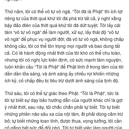
Thứ năm, tôi có thể vô tư vô ngã. “Tôi đã là Phật” thì ích lợi
riêng tư của thời quá khứ tôi đã phá trừ tất cả, ý nghĩ xằng
bậy đảo điên của thời quá khứ tôi đã dứt tuyệt. Tôi lấy cái
tâm “vô tư vô ngã” để làm người, xử sự, lấy thái độ “vô tư
vô ngã” để phục vụ người đời; đã vô tư vô ngã, không chấp
không cầu, tôi có thể tôn trọng mọi người và bao dung tất
cả. Có lẽ hành động nhất thời của tôi khó có thể chu toàn,
nhưng tôi có nghị lực kiên định,
có sức mạnh tâm nguyện,
luôn khấn cầu “Tôi là Phật” để Phật tính ở trong tâm của tôi
dần dần tỏa sáng, và ánh sáng ấy chiếu rọi khiến những
ích kỷ, cố chấp đều bị tiêu trừ dưới ánh sáng của tịnh độ.
Thứ sáu, tôi có thể tự giác theo Phật. “Tôi là Phật”, tức là
tôi tự biết sự dạy bảo hướng dẫn của người khác chỉ là gợi
ý nhất thời, sau này, tôi chắc chắn phải tự biết. Tôi tự biết
những phiền não sâu xa của nội tâm, ắt phải dũng cảm trừ
bỏ; tự biết những toan tính, được thua, vọng tưởng, tôi cần
cố gắng hết sức để đối phó. Tôi tự biết việc làm người của