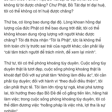
không từ bi được chăng? Chư Phật, Bồ Tát đại trí đại huệ,
tôi có thể không có trí huệ được chăng?
Thứ ba, có lòng bao dung đại độ. Lòng khoan hồng đại
lượng của đức Phật có thể bao dung trời đất, tôi có thể
không khoan dung rộng lượng với người khác được
chăng? Tôi đã thừa nhận “Tôi là Phật”, tức là không thể
tính toán
chi ly trước sai trái của người khác; cần phải lấy
“cái tâm trách người để trách mình, để xem lại mình”.
Thứ tư, tôi có thể phóng khoáng tùy duyên. Cuộc sống tùy
duyên thật là tươi đẹp, cuộc sống phóng khoáng thật là
khoát đạt! Đối với sự phát tâm “không làm điều ác”, tôi cần
phải tùy duyên; đối với hành vi “theo đuổi điều thiện”, tôi
cần phải thực tế. Tôi làm lớn rộng tự ngã, khai phá tương
lai, tôi hướng theo đạo Bồ Đề để cố gắng tiến lên, hăng hái
làm việc; trong cuộc sống phóng khoáng tùy duyên, tôi có
thể đảm đương việc “hoằng pháp là việc nhà, lợi tha là sự
nghiệp”.