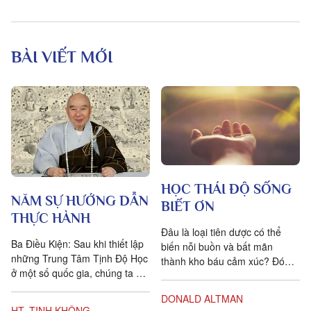
BÀI VIẾT MỚI
HỌC THÁI ĐỘ SỐNG
NĂM SỰ HƯỚNG DẪN
BIẾT ƠN
THỰC HÀNH
Đâu là loại tiên dược có thể
Ba Điều Kiện: Sau khi thiết lập
biến nỗi buồn và bất mãn
những Trung Tâm Tịnh Độ Học
thành kho báu cảm xúc? Đó
ở một số quốc gia, chúng ta đặt
chính là lòng biết ơn, trong
ra năm sự hướng dẫn cho các
tiếng Anh là gratitude, bắt...
DONALD ALTMAN
hành giả Tịnh...
HT. TỊNH KHÔNG