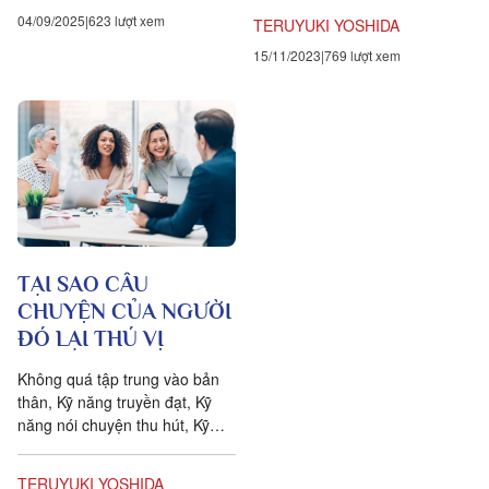
thay đổi bầu không...
04/09/2025
623 lượt xem
TERUYUKI YOSHIDA
15/11/2023
769 lượt xem
TẠI SAO CÂU
CHUYỆN CỦA NGƯỜI
ĐÓ LẠI THÚ VỊ
Không quá tập trung vào bản
thân, Kỹ năng truyền đạt, Kỹ
năng nói chuyện thu hút, Kỹ
năng nói chuyện hấp dẫn, Kỹ
năng nói chuyện thú vị, Làm
TERUYUKI YOSHIDA