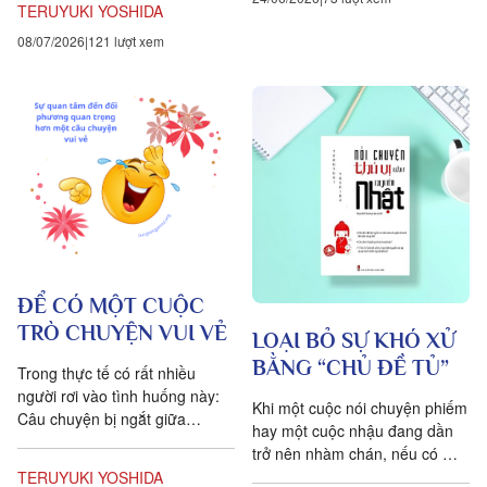
TERUYUKI YOSHIDA
08/07/2026
121 lượt xem
ĐỂ CÓ MỘT CUỘC
TRÒ CHUYỆN VUI VẺ
LOẠI BỎ SỰ KHÓ XỬ
BẰNG “CHỦ ĐỀ TỦ”
Trong thực tế có rất nhiều
người rơi vào tình huống này:
Khi một cuộc nói chuyện phiếm
Câu chuyện bị ngắt giữa
hay một cuộc nhậu đang dần
chừng, đối phương im lặng,
trở nên nhàm chán, nếu có một
bầu không khí ngại ngùng bao
chủ đề tạo cảm hứng, có thể
TERUYUKI YOSHIDA
trùm, bạn...