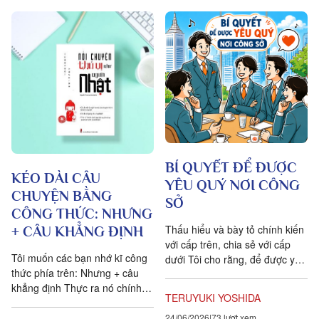
BÍ QUYẾT ĐỂ ĐƯỢC
KÉO DÀI CÂU
YÊU QUÝ NƠI CÔNG
CHUYỆN BẰNG
SỞ
CÔNG THỨC: NHƯNG
Thấu hiểu và bày tỏ chính kiến
+ CÂU KHẲNG ĐỊNH
với cấp trên, chia sẻ với cấp
Tôi muốn các bạn nhớ kĩ công
dưới Tôi cho rằng, để được yêu
thức phía trên: Nhưng + câu
mến nơi công sở thì phải thấu
khẳng định Thực ra nó chính là
hiểu cấp...
TERUYUKI YOSHIDA
lí luận: “Nhưng chẳng phải là…
vậy sao?”. Nếu vận...
24/06/2026
73 lượt xem