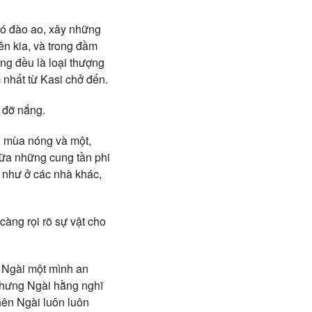
 có đào ao, xây những
n kia, và trong đầm
ng đều là loại thượng
nhất từ Kasi chở đến.
 đỡ nắng.
t, mùa nóng và một,
iữa những cung tần phi
 như ở các nhà khác,
càng rọi rõ sự vật cho
o Ngài một mình an
nhưng Ngài hằng nghĩ
nên Ngài luôn luôn