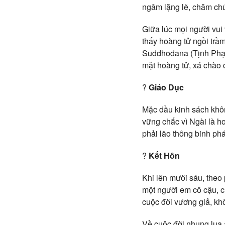
ngâm lặng lẽ, chăm chú 
Giữa lúc mọi người vui 
thấy hoàng tử ngồi trầm
Suddhodana (Tịnh Phạn)
mặt hoàng tử, xá chào c
?
Giáo Dục
Mặc dầu kinh sách khôn
vững chắc vì Ngài là h
phải lão thông binh ph
?
Kết Hôn
Khi lên mười sáu, theo
một người em cô cậu, c
cuộc đời vương giả, kh
Về cuộc đời nhung lụa ấ