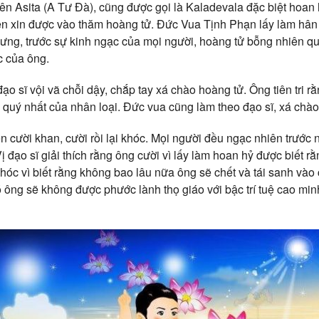
tên Asita (A Tư Đà), cũng được gọi là Kaladevala đặc biệt hoan
nên xin được vào thăm hoàng tử. Đức Vua Tịnh Phạn lấy làm hâ
Nhưng, trước sự kinh ngạc của mọi người, hoàng tử bỗng nhiên qu
c của ông.
đạo sĩ vội vã chỗi dậy, chắp tay xá chào hoàng tử. Ông tiên tri 
o quý nhất của nhân loại. Đức vua cũng làm theo đạo sĩ, xá chào
iên cười khan, cười rồi lại khóc. Mọi người đều ngạc nhiên trướ
ị đạo sĩ giải thích rằng ông cười vì lấy làm hoan hỷ được biết r
hóc vì biết rằng không bao lâu nữa ông sẽ chết và tái sanh vào
 ông sẽ không được phước lành thọ giáo với bậc trí tuệ cao 