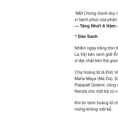
“Một Chúng Sanh duy nh
vì hạnh phúc của phần đ
— Tăng Nhứt A Hàm
?
Đản Sanh
Nhằm ngày trăng tròn t
La Vệ) bên ranh giới Ấ
vĩ đại nhất trên thế gian
Cha hoàng tử là Đức V
Maha Maya (Ma Da). Sa
Pajapati Gotami, cũng 
Nanda cho một bà vú n
Khi tin lành hoàng tử c
mừng không xiết kể.