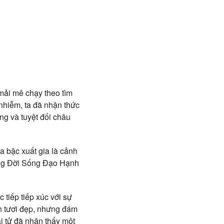
 mải mê chạy theo tìm
 nhiễm, ta đã nhận thức
ợng và tuyệt đối châu
ủa bậc xuất gia là cảnh
đựng Đời Sống Đạo Hạnh
 tiếp tiếp xúc với sự
n tươi đẹp, nhưng đám
ái tử đã nhận thấy một