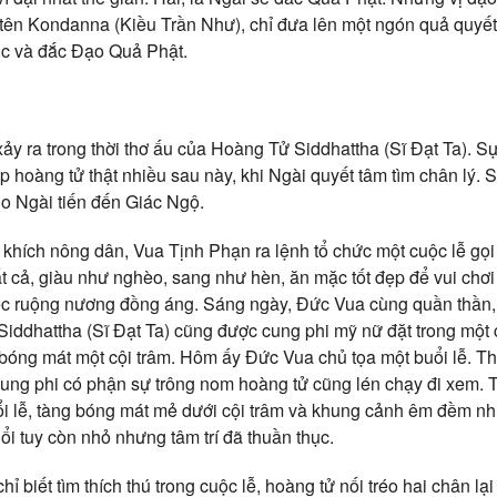
, tên Kondanna (Kiều Trần Như), chỉ đưa lên một ngón quả quyế
tục và đắc Đạo Quả Phật.
xảy ra trong thời thơ ấu của Hoàng Tử Siddhattha (Sĩ Đạt Ta). Sự
p hoàng tử thật nhiều sau này, khi Ngài quyết tâm tìm chân lý. S
o Ngài tiến đến Giác Ngộ.
 khích nông dân, Vua Tịnh Phạn ra lệnh tổ chức một cuộc lễ gọ
tất cả, giàu như nghèo, sang như hèn, ăn mặc tốt đẹp để vui chơi
iệc ruộng nương đồng áng. Sáng ngày, Đức Vua cùng quần thần, 
Siddhattha (Sĩ Đạt Ta) cũng được cung phi mỹ nữ đặt trong một 
 bóng mát một cội trâm. Hôm ấy Đức Vua chủ tọa một buổi lễ. Th
 cung phi có phận sự trông nom hoàng tử cũng lén chạy đi xem. 
i lễ, tàng bóng mát mẻ dưới cội trâm và khung cảnh êm đềm nh
i tuy còn nhỏ nhưng tâm trí đã thuần thục.
 biết tìm thích thú trong cuộc lễ, hoàng tử nối tréo hai chân lại t