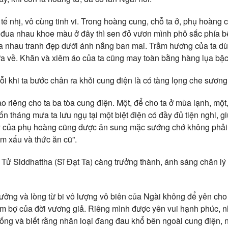
à tế nhị, vô cùng tinh vi. Trong hoàng cung, chỗ ta ở, phụ hoàng
đua nhau khoe màu ở đây thì sen đỏ vươn mình phô sắc phía bê
a nhau tranh đẹp dưới ánh nắng ban mai. Trầm hương của ta dù
a về. Khăn và xiêm áo của ta cũng may toàn bằng hàng lụa bậc 
 khi ta bước chân ra khỏi cung điện là có tàng lọng che sương
o riêng cho ta ba tòa cung điện. Một, để cho ta ở mùa lạnh, mộ
n tháng mưa ta lưu ngụ tại một biệt điện có đầy đủ tiện nghi, g
ỳ của phụ hoàng cũng được ăn sung mặc sướng chớ không phải
ơm xấu và thức ăn cũ”.
i Tử Siddhattha (Sĩ Đạt Ta) càng trưởng thành, ánh sáng chân lý 
ưởng và lòng từ bi vô lượng vô biên của Ngài không để yên ch
ạm bợ của đời vương giả. Riêng mình được yên vui hạnh phúc, 
sống và biết rằng nhân loại đang đau khổ bên ngoài cung điện, 