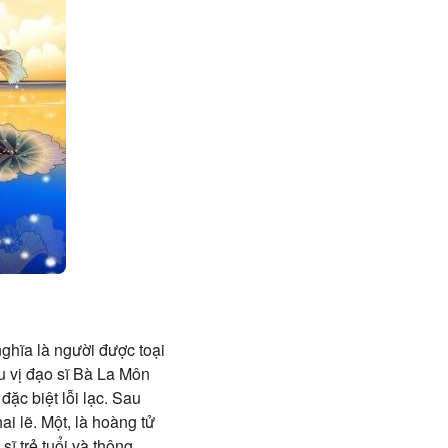
ghĩa là người được toại
u vị đạo sĩ Bà La Môn
đặc biệt lỗi lạc. Sau
ai lẽ. Một, là hoàng tử
sĩ trẻ tuổi và thông