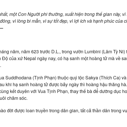
ất, một Con Người phi thường, xuất hiện trong thế gian này, vì 
ông, vì lòng bi mẫn, vì sự tốt đẹp, vì lợi ích và hạnh phúc của 
 —
háng năm, năm 623 trước D.L., trong vườn Lumbini (Lâm Tỳ Ni) t
n Độ của xứ Nepal ngày nay, có hạ sanh một hoàng tử mà về sau
.
ua Suddhodana (Tịnh Phạn) thuộc quý tộc Sakya (Thích Ca) v
u khi hạ sanh hoàng tử được bảy ngày thì hoàng hậu thăng hà
cùng kết duyên với Vua Tịnh Phạn, thay thế bà để dưỡng dục ho
uôi chăm sóc.
hào đời được loan truyền trong dân gian, tất cả thần dân trong 