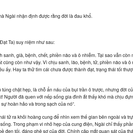
à Ngài nhận định được rằng đời là đau khổ.
 Đạt Ta) suy niệm như sau:
h sanh, già, bệnh, chết, phiền não và ô nhiễm. Tại sao vẫn còn
 cũng còn như vậy. Vì chịu sanh, lão, bệnh, tử, phiền não và ô
ều ấy. Hay ta thử tìm cái chưa được thành đạt, trạng thái tối thư
tù túng chật hẹp, là chỗ ẩn náu của bụi trần ô trược, nhưng đời c
t! Người đã quen với nếp sống gia đình ắt thấy khó mà chịu 
ả sự hoàn hảo và trong sạch của nó”.
hái tử ra khỏi hoàng cung để nhìn xem thế gian bên ngoài và trực
 sống. Trong phạm vi nhỏ hẹp của cung điện, Ngài chỉ thấy phầ
 bề đen tối, đáng ghê sợ của đời. Chính cặp mắt quan sát của th