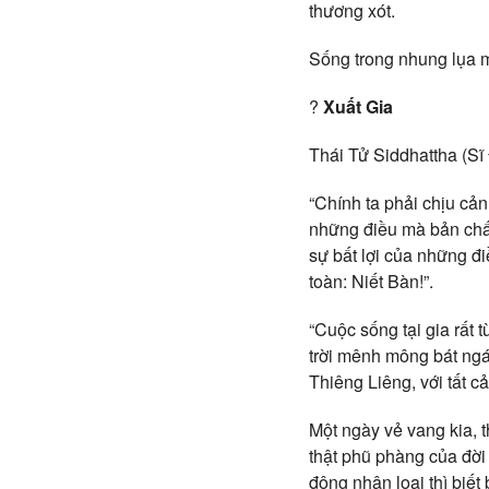
thương xót.
Sống trong nhung lụa m
?
Xuất Gia
Thái Tử Siddhattha (Sĩ
“Chính ta phải chịu cản
những điều mà bản chất
sự bất lợi của những đi
toàn: Niết Bàn!”.
“Cuộc sống tại gia rất 
trời mênh mông bát ngá
Thiêng Liêng, với tất c
Một ngày vẻ vang kia, t
thật phũ phàng của đời
đông nhân loại thì biết