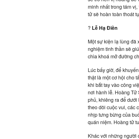
minh nhất trong tám vị
tử sẽ hoàn toàn thoát 
?
Lễ Hạ Điền
Một sự kiện lạ lùng đã 
nghiệm tinh thần sẽ giú
chìa khoá mở đường ch
Lúc bấy giờ, để khuyến
thật là một cơ hội cho 
khi bắt tay vào công v
nơi hành lễ. Hoàng Tử 
phủ, khiêng ra để dưới
theo dõi cuộc vui, các
nhịp tưng bừng của buổ
quán niệm. Hoàng tử tuổ
Khác với những người chỉ