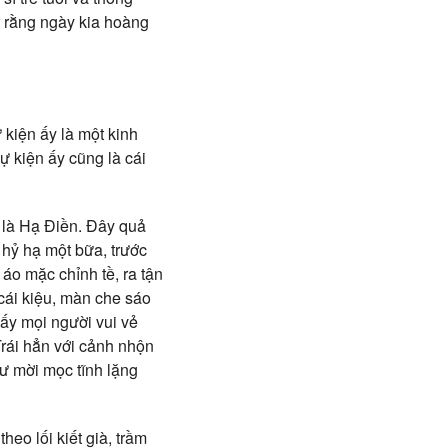
t rằng ngày kia hoàng
 kiện ấy là một kinh
ự kiện ấy cũng là cái
i là Hạ Điền. Đây quả
 hỷ hạ một bữa, trước
áo mặc chỉnh tề, ra tận
cái kiệu, màn che sáo
ấy mọi người vui vẻ
Trái hẳn với cảnh nhộn
ư mời mọc tĩnh lặng
heo lối kiết già, trầm