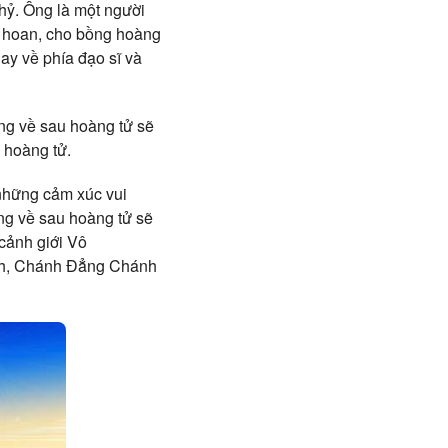
 hỷ. Ông là một người
n hoan, cho bồng hoàng
ay về phía đạo sĩ và
rằng về sau hoàng tử sẽ
 hoàng tử.
c những cảm xúc vui
ằng về sau hoàng tử sẽ
 cảnh giới Vô
minh, Chánh Đẳng Chánh