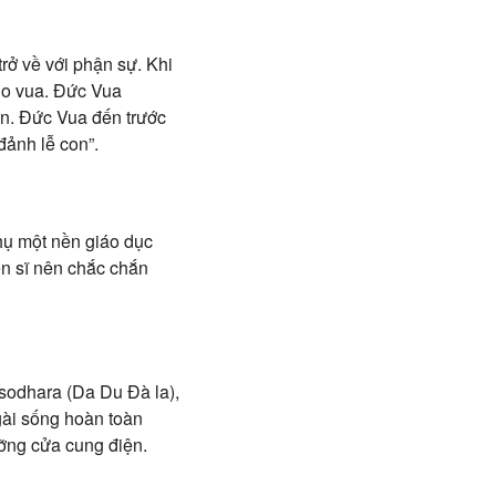
trở về với phận sự. Khi
cho vua. Đức Vua
ền. Đức Vua đến trước
đảnh lễ con”.
hụ một nền giáo dục
ến sĩ nên chắc chắn
sodhara (Da Du Đà la),
gài sống hoàn toàn
ưỡng cửa cung điện.