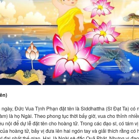
ên)
ngày, Đức Vua Tịnh Phạn đặt tên là Siddhattha (Sĩ Đạt Ta) có n
) là họ Ngài. Theo phong tục thời bấy giờ, vua cho thỉnh nhiề
ều nội để dự lễ đặt tên cho hoàng tử. Trong các đạo sĩ, có tám vị 
của hoàng tử, bảy vị đưa lên hai ngón tay và giải thích rằng có h
vĩ đại nhất thế gian. Hai, là Ngài sẽ đắc Quả Phật. Nhưng vị đạo 