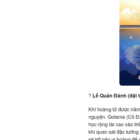
?
Lễ Quán Đảnh (đặt t
Khi hoàng tử được năm 
nguyện. Gotama (Cồ Đàm
học rộng tài cao vào tri
khi quan sát đặc tướng 
sẽ trở nên vị hoàng đế 