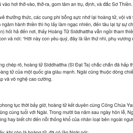
vào hơi thở-vào, thở-ra, gom tâm an trụ, định, và đắc Sơ Thiền.
vẻ thưởng thức, các cung phi bỗng sực nhớ lại hoàng tử, vội vã 
 ngâm hành thiền thì họ lấy làm ngạc nhiên, đến tâu lại tự sự 
 hối hả đến nơi, thấy Hoàng Tử Siddhattha vẫn ngồi tham thi
on và nói: “Hỡi này con yêu quý, đây là lần thứ nhì, phụ vương 
g chép rõ, hoàng tử Siddhattha (Sĩ Đạt Ta) chắc chắn đã hấp t
oàng tử của một quốc gia giàu mạnh. Ngài cũng thuộc dòng chi
áp và võ nghệ cao cường.
 phong tục thời bấy giờ, hoàng tử kết duyên cùng Công Chúa Ya
ũng cùng tuổi với Ngài. Trong mười ba năm sau ngày hôn lễ, N
ông hay biết chi đến nỗi thống khổ của nhân loại bên ngoài ng
y, khi còn là hoàng tử, đã có lần Ngài nói: