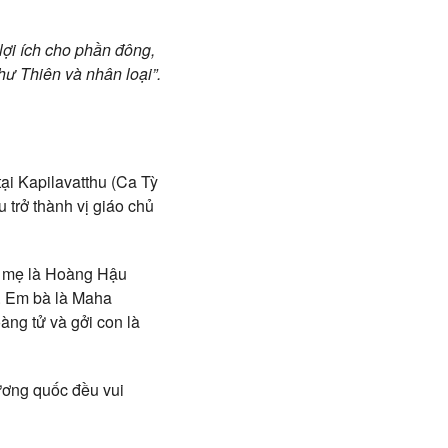
lợi ích cho phần đông,
chư Thiên và nhân loại”.
ại Kapilavatthu (Ca Tỳ
 trở thành vị giáo chủ
à mẹ là Hoàng Hậu
. Em bà là Maha
àng tử và gởi con là
vương quốc đều vui