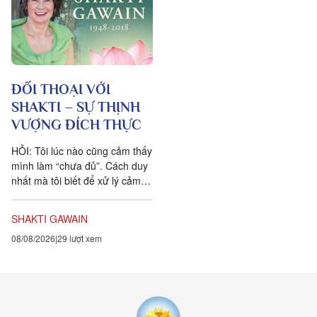
ĐỐI THOẠI VỚI
SHAKTI – SỰ THỊNH
VƯỢNG ĐÍCH THỰC
HỎI: Tôi lúc nào cũng cảm thấy
mình làm “chưa đủ”. Cách duy
nhất mà tôi biết để xử lý cảm
xúc dai dẳng này là khẳng định
ngược lại....
SHAKTI GAWAIN
08/08/2026
29 lượt xem