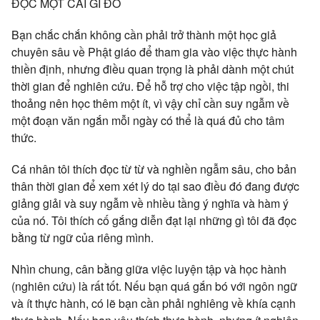
ĐỌC MỘT CÁI GÌ ĐÓ
Bạn chắc chắn không cần phải trở thành một học giả
chuyên sâu về Phật giáo để tham gia vào việc thực hành
thiền định, nhưng điều quan trọng là phải dành một chút
thời gian để nghiên cứu. Để hỗ trợ cho việc tập ngồi, thi
thoảng nên học thêm một ít, vì vậy chỉ cần suy ngẫm về
một đoạn văn ngắn mỗi ngày có thể là quá đủ cho tâm
thức.
Cá nhân tôi thích đọc từ từ và nghiền ngẫm sâu, cho bản
thân thời gian để xem xét lý do tại sao điều đó đang được
giảng giải và suy ngẫm về nhiều tầng ý nghĩa và hàm ý
của nó. Tôi thích cố gắng diễn đạt lại những gì tôi đã đọc
bằng từ ngữ của riêng mình.
Nhìn chung, cân bằng giữa việc luyện tập và học hành
(nghiên cứu) là rất tốt. Nếu bạn quá gắn bó với ngôn ngữ
và ít thực hành, có lẽ bạn cần phải nghiêng về khía cạnh