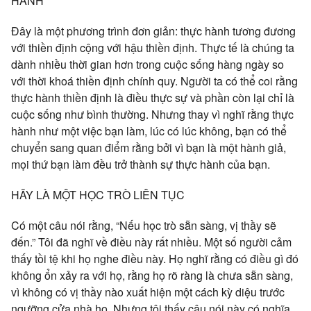
HÀNH
Đây là một phương trình đơn giản: thực hành tương đương
với thiền định cộng với hậu thiền định. Thực tế là chúng ta
dành nhiều thời gian hơn trong cuộc sống hàng ngày so
với thời khoá thiền định chính quy. Người ta có thể coi rằng
thực hành thiền định là điều thực sự và phần còn lại chỉ là
cuộc sống như bình thường. Nhưng thay vì nghĩ rằng thực
hành như một việc bạn làm, lúc có lúc không, bạn có thể
chuyển sang quan điểm rằng bởi vì bạn là một hành giả,
mọi thứ bạn làm đều trở thành sự thực hành của bạn.
HÃY LÀ MỘT HỌC TRÒ LIÊN TỤC
Có một câu nói rằng, “Nếu học trò sẵn sàng, vị thầy sẽ
đến.” Tôi đã nghĩ về điều này rất nhiều. Một số người cảm
thấy tồi tệ khi họ nghe điều này. Họ nghĩ rằng có điều gì đó
không ổn xảy ra với họ, rằng họ rõ ràng là chưa sẵn sàng,
vì không có vị thầy nào xuất hiện một cách kỳ diệu trước
ngưỡng cửa nhà họ. Nhưng tôi thấy câu nói này có nghĩa