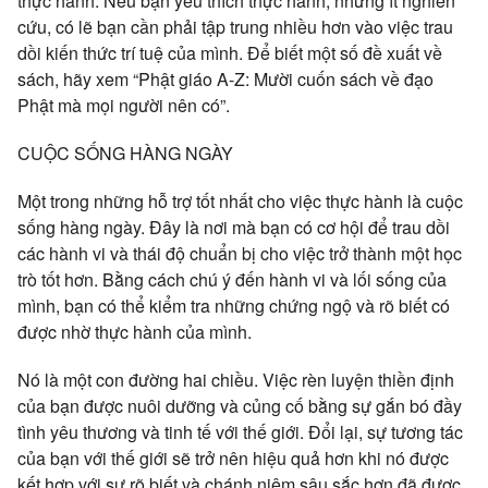
thực hành. Nếu bạn yêu thích thực hành, nhưng ít nghiên
cứu, có lẽ bạn cần phải tập trung nhiều hơn vào việc trau
dồi kiến thức trí tuệ của mình. Để biết một số đề xuất về
sách, hãy xem “Phật giáo A-Z: Mười cuốn sách về đạo
Phật mà mọi người nên có”.
CUỘC SỐNG HÀNG NGÀY
Một trong những hỗ trợ tốt nhất cho việc thực hành là cuộc
sống hàng ngày. Đây là nơi mà bạn có cơ hội để trau dồi
các hành vi và thái độ chuẩn bị cho việc trở thành một học
trò tốt hơn. Bằng cách chú ý đến hành vi và lối sống của
mình, bạn có thể kiểm tra những chứng ngộ và rõ biết có
được nhờ thực hành của mình.
Nó là một con đường hai chiều. Việc rèn luyện thiền định
của bạn được nuôi dưỡng và củng cố bằng sự gắn bó đầy
tình yêu thương và tinh tế với thế giới. Đổi lại, sự tương tác
của bạn với thế giới sẽ trở nên hiệu quả hơn khi nó được
kết hợp với sự rõ biết và chánh niệm sâu sắc hơn đã được