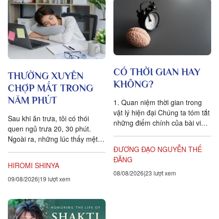
CÓ THỜI GIAN HAY
THƯỜNG XUYÊN
KHÔNG?
CHỢP MẮT TRONG
NĂM PHÚT
1. Quan niệm thời gian trong
vật lý hiện đại Chúng ta tóm tắt
Sau khi ăn trưa, tôi có thói
những điểm chính của bài viết
quen ngủ trưa 20, 30 phút.
Is time an illusion? của Giáo sư
Ngoài ra, những lúc thấy mệt
Triết học Craig...
mỏi, tôi cũng hay chợp mắt
ĐƯƠNG ĐẠO NGUYỄN THẾ
khoảng năm phút. Điều quan...
ĐĂNG
HIROMI SHINYA
08/08/2026
23 lượt xem
09/08/2026
19 lượt xem