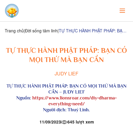
Trang chủ
Đời sống tâm linh
TỰ THỰC HÀNH PHẬT PHÁP: BẠN CÓ MỌI THỨ MÀ BẠN CẦN
TỰ THỰC HÀNH PHẬT PHÁP: BẠN CÓ
MỌI THỨ MÀ BẠN CẦN
JUDY LIEF
TỰ THỰC HÀNH PHẬT PHÁP: BẠN CÓ MỌI THỨ MÀ BẠN
CẦN – JUDY LIEF
Nguồn:
https://www.lionsroar.com/diy-dharma-
everything-need/
Người dịch: Thuý Linh.
11/09/2023
645 lượt xem