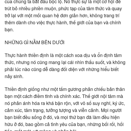
của chúng ta bắt đầu bộc lộ. Nó thực sự là một cơ hội để
trút bỏ nhiều phiền muộn, phức tạp của tâm thức và quay
trở lại với một mối quan hệ đơn giản hơn, không trang trí
thêm dành cho việc thực hành, thế giới của bạn và chính
bạn.
NHỮNG GÌ NẰM BÊN DƯỚI
Thực hành thiền định là một cách xoa dịu và ổn định tâm
thức, nhưng nó cũng mang lại cái nhìn thấu suốt, và không
phải lúc nào cũng dễ dàng đối diện với những hiểu biết
nảy sinh.
Thiền định giống như một tấm gương phản chiếu bản thân
bạn một cách điềm tĩnh và chính xác. Thế giới nội tâm mà
nó phản ánh hóa ra khá bận rộn, với vô số suy nghĩ, ký ức,
cảm xúc, tâm trạng, tưởng tượng và viễn cảnh. Mọi người
bạn biết đều sống ở đó, và mọi thứ bạn đã làm đều hiện
hữu ở đó, bao gồm cả tình yêu của bạn, những bối rối, hối