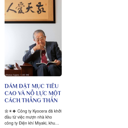
DÁM ĐẶT MỤC TIÊU
CAO VÀ NỖ LỰC MỘT
CÁCH THẲNG THẮN
🌼☀🍀 Công ty Kyocera đã khởi
đầu từ việc mượn nhà kho
công ty Điện khí Miyaki, khu