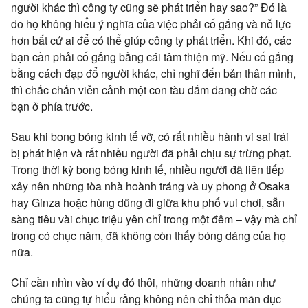
người khác thì công ty cũng sẽ phát triển hay sao?” Đó là
do họ không hiểu ý nghĩa của việc phải cố gắng và nỗ lực
hơn bất cứ ai để có thể giúp công ty phát triển. Khi đó, các
bạn cần phải cố gắng bằng cái tâm thiện mỹ. Nếu cố gắng
bằng cách đạp đổ người khác, chỉ nghĩ đến bản thân mình,
thì chắc chắn viễn cảnh một con tàu đắm đang chờ các
bạn ở phía trước.
Sau khi bong bóng kinh tế vỡ, có rất nhiều hành vi sai trái
bị phát hiện và rất nhiều người đã phải chịu sự trừng phạt.
Trong thời kỳ bong bóng kinh tế, nhiều người đã liên tiếp
xây nên những tòa nhà hoành tráng và uy phong ở Osaka
hay Ginza hoặc hùng dũng đi giữa khu phố vui chơi, sẵn
sàng tiêu vài chục triệu yên chỉ trong một đêm – vậy mà chỉ
trong có chục năm, đã không còn thấy bóng dáng của họ
nữa.
Chỉ cần nhìn vào ví dụ đó thôi, những doanh nhân như
chúng ta cũng tự hiểu rằng không nên chỉ thỏa mãn dục