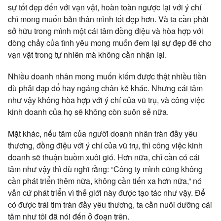
sự tốt đẹp đến với vạn vật, hoàn toàn ngược lại với ý chí
chỉ mong muốn bản thân mình tốt đẹp hơn. Và ta cần phải
sở hữu trong mình một cái tâm đồng điệu và hòa hợp với
dòng chảy của tình yêu mong muốn đem lại sự đẹp đẽ cho
vạn vật trong tự nhiên mà không cần nhận lại.
Nhiều doanh nhân mong muốn kiếm được thật nhiều tiền
dù phải đạp đổ hay ngáng chân kẻ khác. Nhưng cái tâm
như vậy không hòa hợp với ý chí của vũ trụ, và công việc
kinh doanh của họ sẽ không còn suôn sẻ nữa.
Mặt khác, nếu tâm của người doanh nhân tràn đầy yêu
thương, đồng điệu với ý chí của vũ trụ, thì công việc kinh
doanh sẽ thuận buồm xuôi gió. Hơn nữa, chỉ cần có cái
tâm như vậy thì dù nghĩ rằng: “Công ty mình cũng không
cần phát triển thêm nữa, không cần tiến xa hơn nữa,” nó
vẫn cứ phát triển vì thế giới này được tạo tác như vậy. Để
có được trái tim tràn đầy yêu thương, ta cần nuôi dưỡng cái
tâm như tôi đã nói đến ở đoạn trên.