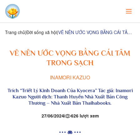
Trang chủ
Đời sống xã hội
VẼ NÊN ƯỚC VỌNG BẰNG CÁI TÂM TRONG SẠCH
VẼ NÊN ƯỚC VỌNG BẰNG CÁI TÂM
TRONG SẠCH
INAMORI KAZUO
Trích “Triết Lý Kinh Doanh Của Kyocera” Tác giả: Inamori
Kazuo Người dịch: Thanh Huyền Nhà Xuất Bản Công
Thương – Nhà Xuất Bản Thaihabooks.
27/06/2024
626 lượt xem