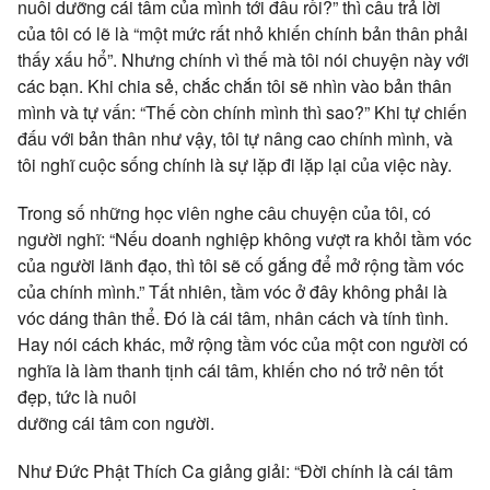
nuôi dưỡng cái tâm của mình tới đâu rồi?” thì câu trả lời
của tôi có lẽ là “một mức rất nhỏ khiến chính bản thân phải
thấy xấu hổ”. Nhưng chính vì thế mà tôi nói chuyện này với
các bạn. Khi chia sẻ, chắc chắn tôi sẽ nhìn vào bản thân
mình và tự vấn: “Thế còn chính mình thì sao?” Khi tự chiến
đấu với bản thân như vậy, tôi tự nâng cao chính mình, và
tôi nghĩ cuộc sống chính là sự lặp đi lặp lại của việc này.
Trong số những học viên nghe câu chuyện của tôi, có
người nghĩ: “Nếu doanh nghiệp không vượt ra khỏi tầm vóc
của người lãnh đạo, thì tôi sẽ cố gắng để mở rộng tầm vóc
của chính mình.” Tất nhiên, tầm vóc ở đây không phải là
vóc dáng thân thể. Đó là cái tâm, nhân cách và tính tình.
Hay nói cách khác, mở rộng tầm vóc của một con người có
nghĩa là làm thanh tịnh cái tâm, khiến cho nó trở nên tốt
đẹp, tức là nuôi
dưỡng cái tâm con người.
Như Đức Phật Thích Ca giảng giải: “Đời chính là cái tâm