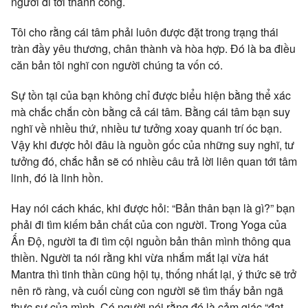
người đi tới thành công.
Tôi cho rằng cái tâm phải luôn được đặt trong trạng thái
tràn đầy yêu thương, chân thành và hòa hợp. Đó là ba điều
căn bản tôi nghĩ con người chúng ta vốn có.
Sự tồn tại của bạn không chỉ được biểu hiện bằng thể xác
mà chắc chắn còn bằng cả cái tâm. Bằng cái tâm bạn suy
nghĩ về nhiều thứ, nhiều tư tưởng xoay quanh trí óc bạn.
Vậy khi được hỏi đâu là nguồn gốc của những suy nghĩ, tư
tưởng đó, chắc hẳn sẽ có nhiều câu trả lời liên quan tới tâm
linh, đó là linh hồn.
Hay nói cách khác, khi được hỏi: “Bản thân bạn là gì?” bạn
phải đi tìm kiếm bản chất của con người. Trong Yoga của
Ấn Độ, người ta đi tìm cội nguồn bản thân mình thông qua
thiền. Người ta nói rằng khi vừa nhắm mắt lại vừa hát
Mantra thì tinh thần cũng hội tụ, thống nhất lại, ý thức sẽ trở
nên rõ ràng, và cuối cùng con người sẽ tìm thấy bản ngã
thực sự của mình. Có người nói rằng đó là cảm giác “đạt