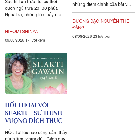
Sau khi ăn trưa, tôi có thói
những điểm chính của bài viết
quen ngủ trưa 20, 30 phút.
Is time an illusion? của Giáo sư
Ngoài ra, những lúc thấy mệt
Triết học Craig...
mỏi, tôi cũng hay chợp mắt
ĐƯƠNG ĐẠO NGUYỄN THẾ
khoảng năm phút. Điều quan...
ĐĂNG
HIROMI SHINYA
08/08/2026
23 lượt xem
09/08/2026
17 lượt xem
ĐỐI THOẠI VỚI
SHAKTI – SỰ THỊNH
VƯỢNG ĐÍCH THỰC
HỎI: Tôi lúc nào cũng cảm thấy
mình làm “chưa đủ”. Cách duy