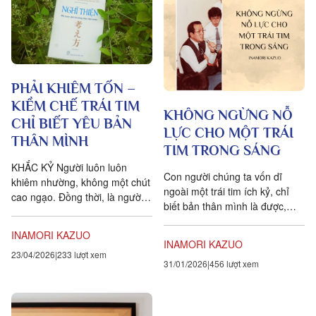
PHẢI KHIÊM TỐN –
KIỀM CHẾ TRÁI TIM
KHÔNG NGỪNG NỖ
CHỈ BIẾT YÊU BẢN
LỰC CHO MỘT TRÁI
THÂN MÌNH
TIM TRONG SÁNG
KHẮC KỶ Người luôn luôn
Con người chúng ta vốn dĩ
khiêm nhường, không một chút
ngoài một trái tim ích kỷ, chỉ
cao ngạo. Đồng thời, là người
biết bản thân mình là được,
bất kỳ lúc nào cũng có thể sẵn
còn được trang bị một trái tim
sàng gác chuyện cua mình
INAMORI KAZUO
cao đẹp luôn biết...
qua...
INAMORI KAZUO
23/04/2026
233 lượt xem
31/01/2026
456 lượt xem