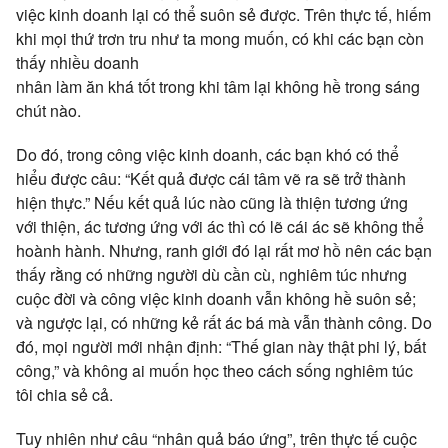
việc kinh doanh lại có thể suôn sẻ được. Trên thực tế, hiếm
khi mọi thứ trơn tru như ta mong muốn, có khi các bạn còn
thấy nhiều doanh
nhân làm ăn khá tốt trong khi tâm lại không hề trong sáng
chút nào.
Do đó, trong công việc kinh doanh, các bạn khó có thể
hiểu được câu: “Kết quả được cái tâm vẽ ra sẽ trở thành
hiện thực.” Nếu kết quả lúc nào cũng là thiện tương ứng
với thiện, ác tương ứng với ác thì có lẽ cái ác sẽ không thể
hoành hành. Nhưng, ranh giới đó lại rất mơ hồ nên các bạn
thấy rằng có những người dù cần cù, nghiêm túc nhưng
cuộc đời và công việc kinh doanh vẫn không hề suôn sẻ;
và ngược lại, có những kẻ rất ác bá mà vẫn thành công. Do
đó, mọi người mới nhận định: “Thế gian này thật phi lý, bất
công,” và không ai muốn học theo cách sống nghiêm túc
tôi chia sẻ cả.
Tuy nhiên như câu “nhân quả báo ứng”, trên thực tế cuộc