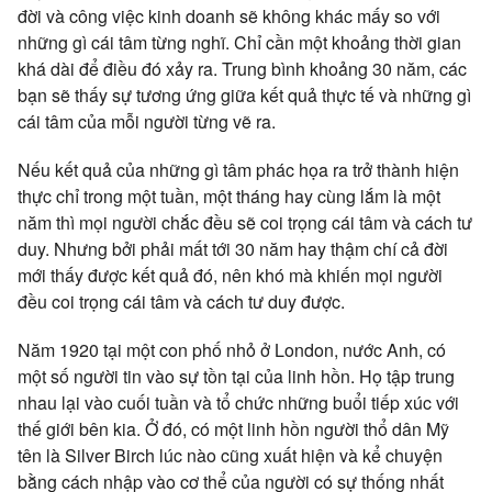
đời và công việc kinh doanh sẽ không khác mấy so với
những gì cái tâm từng nghĩ. Chỉ cần một khoảng thời gian
khá dài để điều đó xảy ra. Trung bình khoảng 30 năm, các
bạn sẽ thấy sự tương ứng giữa kết quả thực tế và những gì
cái tâm của mỗi người từng vẽ ra.
Nếu kết quả của những gì tâm phác họa ra trở thành hiện
thực chỉ trong một tuần, một tháng hay cùng lắm là một
năm thì mọi người chắc đều sẽ coi trọng cái tâm và cách tư
duy. Nhưng bởi phải mất tới 30 năm hay thậm chí cả đời
mới thấy được kết quả đó, nên khó mà khiến mọi người
đều coi trọng cái tâm và cách tư duy được.
Năm 1920 tại một con phố nhỏ ở London, nước Anh, có
một số người tin vào sự tồn tại của linh hồn. Họ tập trung
nhau lại vào cuối tuần và tổ chức những buổi tiếp xúc với
thế giới bên kia. Ở đó, có một linh hồn người thổ dân Mỹ
tên là Silver Birch lúc nào cũng xuất hiện và kể chuyện
bằng cách nhập vào cơ thể của người có sự thống nhất