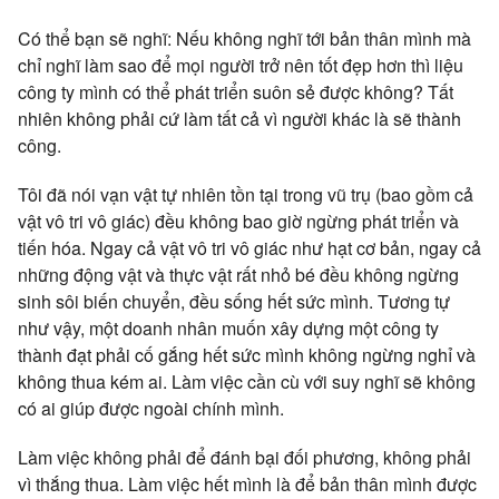
Có thể bạn sẽ nghĩ: Nếu không nghĩ tới bản thân mình mà
chỉ nghĩ làm sao để mọi người trở nên tốt đẹp hơn thì liệu
công ty mình có thể phát triển suôn sẻ được không? Tất
nhiên không phải cứ làm tất cả vì người khác là sẽ thành
công.
Tôi đã nói vạn vật tự nhiên tồn tại trong vũ trụ (bao gồm cả
vật vô tri vô giác) đều không bao giờ ngừng phát triển và
tiến hóa. Ngay cả vật vô tri vô giác như hạt cơ bản, ngay cả
những động vật và thực vật rất nhỏ bé đều không ngừng
sinh sôi biến chuyển, đều sống hết sức mình. Tương tự
như vậy, một doanh nhân muốn xây dựng một công ty
thành đạt phải cố gắng hết sức mình không ngừng nghỉ và
không thua kém ai. Làm việc cần cù với suy nghĩ sẽ không
có ai giúp được ngoài chính mình.
Làm việc không phải để đánh bại đối phương, không phải
vì thắng thua. Làm việc hết mình là để bản thân mình được