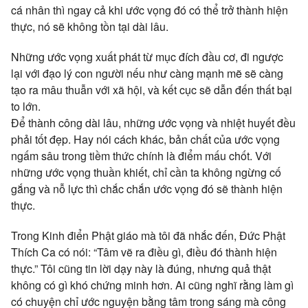
cá nhân thì ngay cả khi ước vọng đó có thể trở thành hiện
thực, nó sẽ không tồn tại dài lâu.
Những ước vọng xuất phát từ mục đích đầu cơ, đi ngược
lại với đạo lý con người nếu như càng mạnh mẽ sẽ càng
tạo ra mâu thuẫn với xã hội, và kết cục sẽ dẫn đến thất bại
to lớn.
Để thành công dài lâu, những ước vọng và nhiệt huyết đều
phải tốt đẹp. Hay nói cách khác, bản chất của ước vọng
ngấm sâu trong tiềm thức chính là điểm mấu chốt. Với
những ước vọng thuần khiết, chỉ cần ta không ngừng cố
gắng và nỗ lực thì chắc chắn ước vọng đó sẽ thành hiện
thực.
Trong Kinh điển Phật giáo mà tôi đã nhắc đến, Đức Phật
Thích Ca có nói: “Tâm vẽ ra điều gì, điều đó thành hiện
thực.” Tôi cũng tin lời dạy này là đúng, nhưng quả thật
không có gì khó chứng minh hơn. Ai cũng nghĩ rằng làm gì
có chuyện chỉ ước nguyện bằng tâm trong sáng mà công