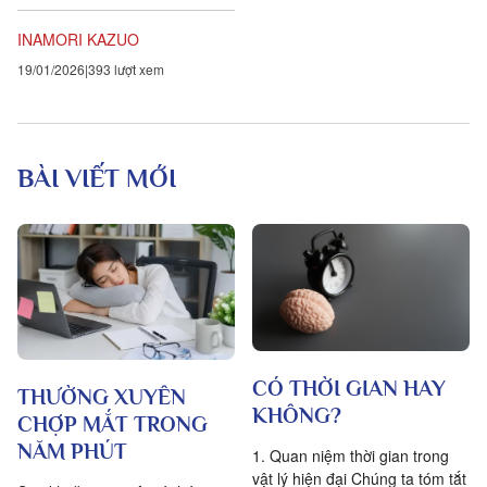
phố Nishinokyo Hara-machi,
quận Nakagyo ở Kyoto. Các
INAMORI KAZUO
cán bộ của Kyocera...
19/01/2026
393 lượt xem
BÀI VIẾT MỚI
CÓ THỜI GIAN HAY
THƯỜNG XUYÊN
KHÔNG?
CHỢP MẮT TRONG
NĂM PHÚT
1. Quan niệm thời gian trong
vật lý hiện đại Chúng ta tóm tắt