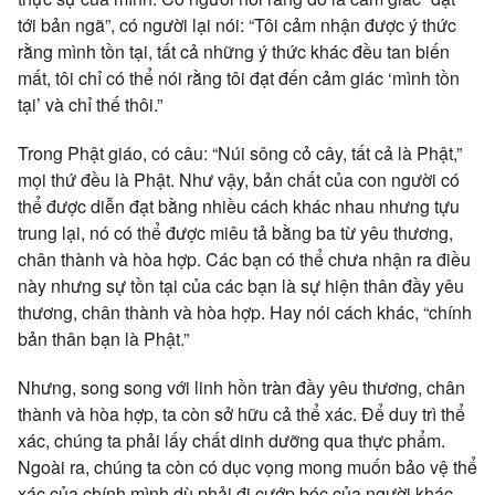
tới bản ngã”, có người lại nói: “Tôi cảm nhận được ý thức
rằng mình tồn tại, tất cả những ý thức khác đều tan biến
mất, tôi chỉ có thể nói rằng tôi đạt đến cảm giác ‘mình tồn
tại’ và chỉ thế thôi.”
Trong Phật giáo, có câu: “Núi sông cỏ cây, tất cả là Phật,”
mọi thứ đều là Phật. Như vậy, bản chất của con người có
thể được diễn đạt bằng nhiều cách khác nhau nhưng tựu
trung lại, nó có thể được miêu tả bằng ba từ yêu thương,
chân thành và hòa hợp. Các bạn có thể chưa nhận ra điều
này nhưng sự tồn tại của các bạn là sự hiện thân đầy yêu
thương, chân thành và hòa hợp. Hay nói cách khác, “chính
bản thân bạn là Phật.”
Nhưng, song song với linh hồn tràn đầy yêu thương, chân
thành và hòa hợp, ta còn sở hữu cả thể xác. Để duy trì thể
xác, chúng ta phải lấy chất dinh dưỡng qua thực phẩm.
Ngoài ra, chúng ta còn có dục vọng mong muốn bảo vệ thể
xác của chính mình dù phải đi cướp bóc của người khác.