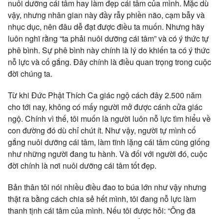
nuôi dưỡng cái tâm hay làm đẹp cái tâm của mình. Mặc dù
vậy, nhưng nhân gian này đầy rẫy phiền não, cạm bẫy và
nhục dục, nên đâu dễ đạt được điều ta muốn. Nhưng hãy
luôn nghĩ rằng “ta phải nuôi dưỡng cái tâm” và có ý thức tự
phê bình. Sự phê bình này chính là lý do khiến ta có ý thức
nỗ lực và cố gắng. Đây chính là điều quan trọng trong cuộc
đời chúng ta.
Từ khi Đức Phật Thích Ca giác ngộ cách đây 2.500 năm
cho tới nay, không có mấy người mở được cánh cửa giác
ngộ. Chính vì thế, tôi muốn là người luôn nỗ lực tìm hiểu về
con đường đó dù chỉ chút ít. Như vậy, người tự mình cố
gắng nuôi dưỡng cái tâm, làm tĩnh lặng cái tâm cũng giống
như những người đang tu hành. Và đối với người đó, cuộc
đời chính là nơi nuôi dưỡng cái tâm tốt đẹp.
Bản thân tôi nói nhiều điều đao to búa lớn như vậy nhưng
thật ra bằng cách chia sẻ hết mình, tôi đang nỗ lực làm
thanh tịnh cái tâm của mình. Nếu tôi được hỏi: “Ông đã