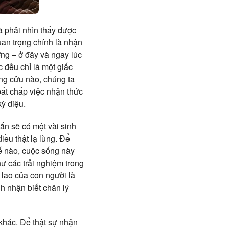
à phải nhìn thấy được
uan trọng chính là nhận
ượng – ở đây và ngay lúc
 đều chỉ là một giấc
ờng cửu nào, chúng ta
ất chấp việc nhận thức
ỳ diệu.
hắn sẽ có một vài sinh
iều thật lạ lùng. Để
hế nào, cuộc sống này
ư các trải nghiệm trong
 lao của con người là
h nhận biết chân lý
 khác. Để thật sự nhận