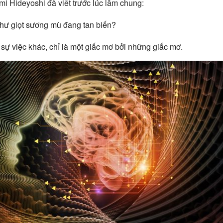
i Hideyoshi đã viết trước lúc lâm chung:
như giọt sương mù đang tan biến?
sự việc khác, chỉ là một giấc mơ bởi những giấc mơ.