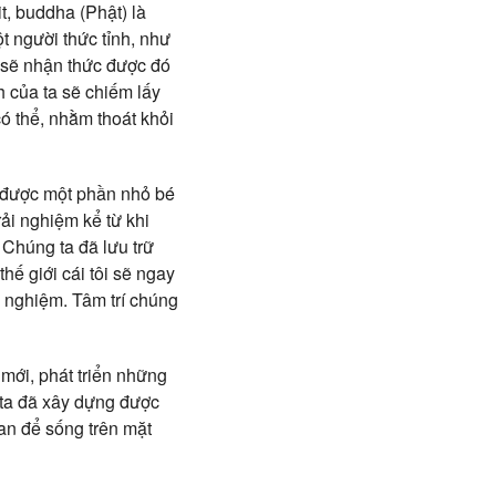
t, buddha (Phật) là
t người thức tỉnh, như
a sẽ nhận thức được đó
h của ta sẽ chiếm lấy
có thể, nhằm thoát khỏi
ức được một phần nhỏ bé
ải nghiệm kể từ khi
 Chúng ta đã lưu trữ
hế giới cái tôi sẽ ngay
i nghiệm. Tâm trí chúng
mới, phát triển
những
 ta đã xây dựng được
an để sống trên mặt