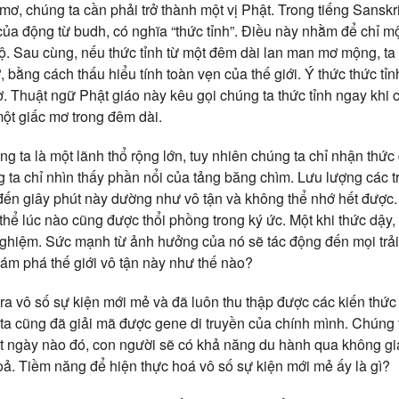
mơ, chúng ta cần phải trở thành một vị Phật. Trong tiếng Sanskri
ủa động từ budh, có nghĩa “thức tỉnh”. Điều này nhằm để chỉ mộ
ngộ. Sau cùng, nếu thức tỉnh từ một đêm dài lan man mơ mộng, t
 bằng cách thấu hiểu tính toàn vẹn của thế giới. Ý thức thức tỉn
ơ. Thuật ngữ Phật giáo này kêu gọi chúng ta thức tỉnh ngay khi 
ột giấc mơ trong đêm dài.
húng ta là một lãnh thổ rộng lớn, tuy nhiên chúng ta chỉ nhận th
 ta chỉ nhìn thấy phần nổi của tảng băng chìm. Lưu lượng các tr
đến giây phút này dường như vô tận và không thể nhớ hết được.
 thể lúc nào cũng được thổi phồng trong ký ức. Một khi thức dậy, t
i nghiệm. Sức mạnh từ ảnh hưởng của nó sẽ tác động đến mọi trả
ám phá thế giới vô tận này như thế nào?
ra vô số sự kiện mới mẻ và đã luôn thu thập được các kiến thức 
a cũng đã giải mã được gene di truyền của chính mình. Chúng
t ngày nào đó, con người sẽ có khả năng du hành qua không gi
Hoả. Tiềm năng để hiện thực hoá vô số sự kiện mới mẻ ấy là gì?