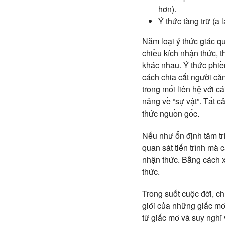
hơn).
Ý thức tàng trữ (a 
Năm loại ý thức giác q
chiều kích nhận thức, 
khác nhau. Ý thức phiề
cách chia cắt người c
trong mối liên hệ với c
năng về “sự vật”. Tất c
thức nguồn gốc.
Nếu như ổn định tâm trí
quan sát tiến trình mà 
nhận thức. Bằng cách x
thức.
Trong suốt cuộc đời, chú
giới của những giấc mơ.
từ giấc mơ và suy nghĩ 