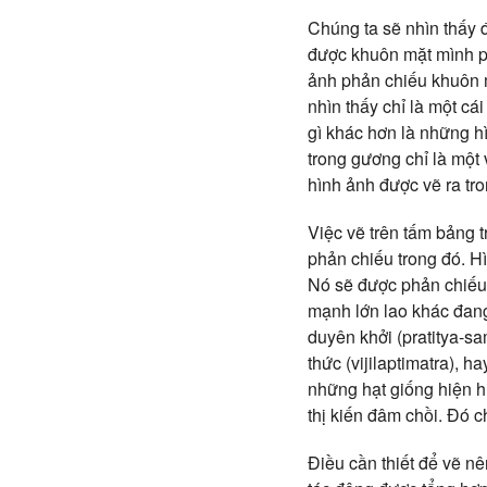
Chúng ta sẽ nhìn thấy đ
được khuôn mặt mình ph
ảnh phản chiếu khuôn m
nhìn thấy chỉ là một cái
gì khác hơn là những hì
trong gương chỉ là một 
hình ảnh được vẽ ra tron
Việc vẽ trên tấm bảng t
phản chiếu trong đó. H
Nó sẽ được phản chiếu 
mạnh lớn lao khác đang
duyên khởi (pratitya-sam
thức (vijilaptimatra), 
những hạt giống hiện hữ
thị kiến đâm chồi. Đó c
Điều cần thiết để vẽ nê