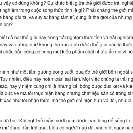
hư vậy có đúng không? Sự khác biệt giữa thế giới được trải ngh
ải nghiệm trong cuộc sống thức tỉnh là gì? Phải chăng thế giới m
 bằng đôi tai và suy tư bằng tâm trí, cũng là thế giới của những
nghiệm?
ết cả hai thế giới này trong trải nghiệm thức tỉnh và trải nghi
i này và dường như không thể xác định được thế giới nào là thực
 tại chắc hẳn cũng có cùng một kiểu phẩm chất như giấc mơ vì nó
 mình như một tấm gương trong suốt, qua đó thế giới bên ngoài 
uy nhiên, điều này hoàn toàn sai lầm. Mọi việc chúng ta trải n
ắc, hay ý niệm cũng chỉ là những cái bóng được đúc kết và kiến 
h là bức vẽ mà tôi thực hiện bằng những chất liệu sẵn có trong tâ
 xác như tôi nhận thức, mà thế giới chỉ hiện hữu với tôi, như là
ã hát “Khi nghĩ về mấy mươi năm được ban tặng để sống trên t
c mơ đang dần trôi qua. Liệu có người nào đó, vào một ngày nào