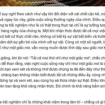
 suy nghĩ theo cách như vậy khi đối diện với cái chết cận kề, m
y và ngay lúc này, giữa cuộc sống thường ngày của mình. Điều q
ng ta trải nghiệm như là có thật trong thực tại chỉ là sự tưởng t
 hàng ngày của chúng ta. Một khi nhận thức được tất cả mọi việc
ó bất cứ thực chất nào, không có bất kỳ sự vật bất biến và trư
ấm dứt sự gắn bó của mình với sự vật. Cũng có một số người, b
ỉ như một giấc mơ, vẫn mong muốn được tỉnh dậy sau giấc mơ k
giảng, khi tôi nói: “Tất cả mọi thứ chỉ như một giấc mơ”, chắc c
c để than rằng, việc nghĩ cuộc sống này chỉ như một giấc mơ là đ
ột khi bạn xem xét và không nhớ được chúng ta đã đến đây như t
ải chăng bạn không nhận biết được tất cả những điều ấy, cũng nh
ừng lại và xem xét, sau cùng họ sẽ thừa nhận sự thật. Điều lớn
iên ban tặng khả năng nhận thức. Đó chính là khả năng bẩm sin
a trải nghiệm chỉ là những khái niệm trong tâm trí – chẳng có gì