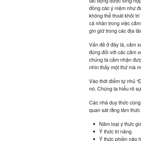
tác động được tổng hợp
đồng các ý niệm như đư
không thể thoát khỏi tr
cá nhân trong việc cảm
gìn giữ trong các địa tầ
Vấn đề ở đây là, cảm xú
đúng đối với các cảm 
chúng ta cảm nhận được
nhìn thấy một thứ mà mì
Vào thời điểm tự nhủ “Đ
nó. Chúng ta hiểu rõ s
Các nhà duy thức cũng 
quan sát rằng tâm thức 
Năm loại ý thức gi
Ý thức trí năng.
Ý thức phiền não h