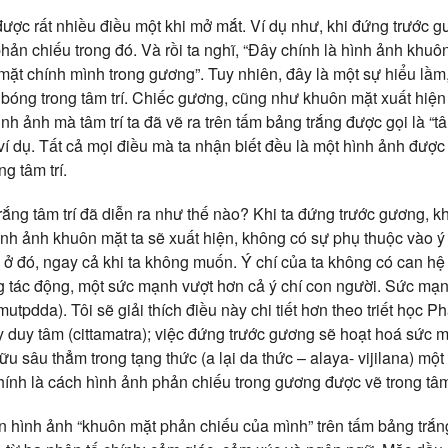
ược rất nhiều điều một khi mở mắt. Ví dụ như, khi đứng trước gư
ản chiếu trong đó. Và rồi ta nghĩ, “Đây chính là hình ảnh khuô
ặt chính mình trong gương”. Tuy nhiên, đây là một sự hiểu lầm
 bóng trong t
âm trí. Chiếc gương, cũng như khuôn mặt xuất hiện
nh ảnh mà tâm trí ta đã vẽ ra trên tấm bảng trắng được gọi là “t
ví dụ. Tất cả mọi điều mà ta nhận biết đều là một hình ảnh được t
g tâm trí.
rắng tâm trí đã diễn ra như thế nào? Khi ta đứng trước gương, k
ình ảnh khuôn mặt ta sẽ xuất hiện, không có sự phụ thuộc vào ý
ở đó, ngay cả khi ta không muốn. Ý chí của ta không có can hệ
 tác động, một sức mạnh vượt hơn cả ý chí con người. Sức mạnh
utpdda). Tôi sẽ giải thích điều này chi tiết hơn theo triết học P
hay duy tâm (cittamatra); việc đứng trước gương sẽ hoạt hoá sức 
u sâu thẳm trong tạng thức (a lại da thức – alaya- vijilana) một
hính là cách hình ảnh phản chiếu trong gương được vẽ trong tâm 
n hình ảnh “khuôn mặt phản chiếu của mình” trên tấm bảng trắng