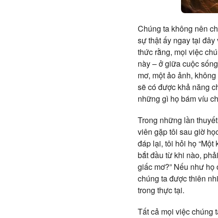
Chúng ta không nên chỉ
sự thật ấy ngay tại đâ
thức rằng, mọi việc chú
này – ở giữa cuộc sống
mơ, một ảo ảnh, không c
sẽ có được khả năng ch
những gì họ bám víu ch
Trong những lần thuyết 
viên gặp tôi sau giờ họ
đáp lại, tôi hỏi họ “M
bắt đầu từ khi nào, ph
giấc mơ?” Nếu như họ d
chúng ta được thiên nh
trong thực tại.
Tất cả mọi việc chúng t