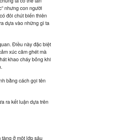
chúng ta có thể tán
ộc” nhưng con người
có đôi chút biến thiên
ra dựa vào những gì ta
quan. Điều này đặc biệt
 cảm xúc căm ghét mà
khát khao cháy bỏng khi
.
ình bằng cách gọi tên
a ra kết luận dựa trên
 tàng ở một lớp sâu