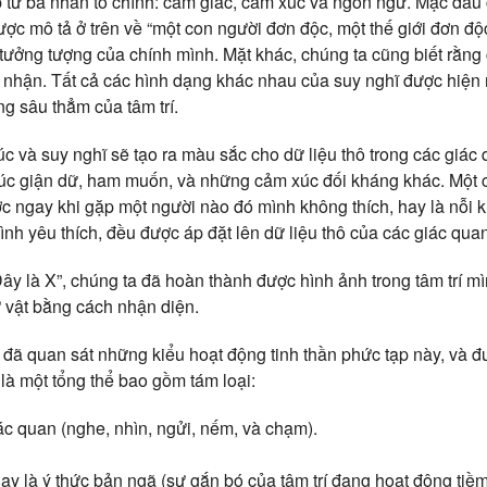
 từ ba nhân tố chính: cảm giác, cảm xúc và ngôn ngữ. Mặc dầu 
ợc mô tả ở trên về “một con người đơn độc, một thế giới đơn đ
í tưởng tượng của chính mình. Mặt khác, chúng ta cũng biết rằng 
 nhận. Tất cả các hình dạng khác nhau của suy nghĩ được hiện 
ng sâu thẳm của tâm trí.
c và suy nghĩ sẽ tạo ra màu sắc cho dữ liệu thô trong các giác 
xúc giận dữ, ham
muốn, và những cảm xúc đối kháng khác. Một
 ngay khi gặp một người nào đó mình không thích, hay là nỗi 
nh yêu thích, đều được áp đặt lên dữ liệu thô của các giác quan
ây là X”, chúng ta đã hoàn thành được hình ảnh trong tâm trí m
ự vật bằng cách nhận diện.
đã quan sát những kiểu hoạt động tinh thần phức tạp này, và đư
là một tổng thể bao gồm tám loại:
ác quan (nghe, nhìn, ngửi, nếm, và chạm).
ay là ý thức bản ngã (sự gắn bó của tâm trí đang hoạt động tiềm