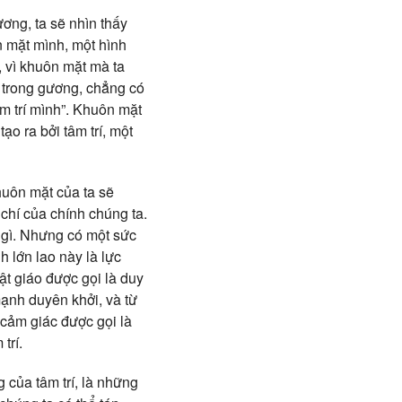
ơng, ta sẽ nhìn thấy
n mặt mình, một hình
, vì khuôn mặt mà ta
 trong gương, chẳng có
âm trí mình”. Khuôn mặt
ạo ra bởi tâm trí, một
huôn mặt của ta sẽ
 chí của
chính chúng ta.
 gì. Nhưng có một sức
 lớn lao này là lực
hật giáo được gọi là duy
mạnh duyên khởi, và từ
 cảm giác được gọi là
trí.
 của tâm trí, là những