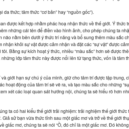
lại da thức; tâm thức “cơ bản” hay “nguồn gốc”).
uan được kết hợp nhằm phác hoạ nhận thức về thế giới. Ý thức t
thêm những cái tên để điền vào hình ảnh, cho phép chúng ta nhậ
n não nằm bên dưới ý thức trí năng và bổ sung thêm màu sắc ch
ảm nhận
khỏi sự vật được cảm nhận và đặt các “sự vật” được cả
ái tôi. Bằng sự kích hoạt ý thức, nhiều “màu sắc” hơn sẽ được th
ả những lớp tâm thức này được nổi lên từ tạng thức, vốn là tâm 
 và giới hạn sự chú ý của mình, giữ cho tâm trí được tập trung, c
các hoạt động của tâm trí sẽ vẽ ra, và tạo màu sắc cho những “s
em xét các loại quan sát hướng nội, chúng ta sẽ hiểu rõ hơn n
ng ta có hai kiểu thế giới trải nghiệm: trải nghiệm thế giới thức 
 Giả sử bạn vừa thức tỉnh sau một giấc mơ và trở về thế giới thực
về giấc mơ, chúng ta sẽ nói “Ồ, đó chỉ là một giấc mơ. Đó không p