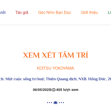
viết
Tác giả
Góc Nhìn Bạn Đọc
Giới thiệu
L
XEM XÉT TÂM TRÍ
KOITSU YOKOYAMA
ch:
Một cuộc sống trí huệ
; Thiện Quang dịch; NXB. Hồng Đức, 2
06/05/2025
405 lượt xem