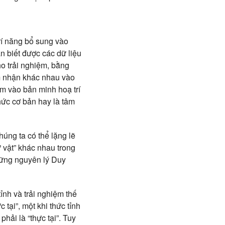
rí năng bổ sung vào
n biết được các dữ liệu
o trải nghiệm, bằng
m nhận khác nhau vào
êm vào bản minh hoạ trí
thức cơ bản hay là tâm
húng ta có thể lặng lẽ
ự vật” khác nhau trong
hững nguyên lý Duy
tỉnh và trải nghiệm thế
 tại”, một khi thức tỉnh
hải là “thực tại”. Tuy