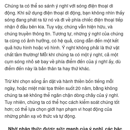
Chúng ta có thể so sánh ý nghĩ với sóng điện thoại di
động. Khi sử dụng điện thoại di động, bạn không nhìn thấy
sóng đang phát ra từ nó và đi về phía chiếc điện thoại tiếp
nhận ở đầu bên kia. Tuy vậy, chúng vẫn hiện hữu, và
chúng truyền thông tin. Tương tự, những ý nghĩ của chúng
ta cũng có ảnh hưởng, có hệ quả, cũng dẫn đến một kết
quả hữu hình hoặc vô hình. Ý nghĩ không phải là thứ vật
chất tầm thường! Mỗi khi chúng ta có một ý nghĩ, cả một
cụm sóng nhỏ sẽ bay về phía điểm đến của ý nghĩ ấy, dù
điểm đến này là bản thân ta hay thứ khác.
Trừ khi chọn sống ẩn dật và hành thiền bốn tiếng mỗi
ngày, hoặc miệt mài tọa thiền suốt 20 năm, bằng không
chúng ta sẽ không thể ngăn chặn dòng chảy của ý nghĩ.
Tuy nhiên, chúng ta có thể học cách kiểm soát chúng tốt
hơn; có thể lựa chọn giới hạn phạm vi hoạt động của
những phản xạ vô thức và tự động.
Nhờ nhận thức được sức mạnh của ý nghĩ, các bậc