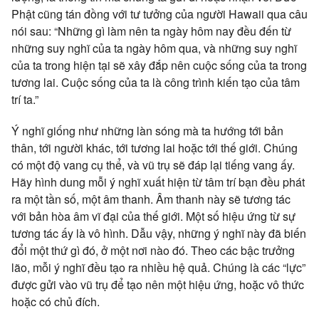
Phật cũng tán đồng với tư tưởng của người Hawaii qua câu
nói sau: “Những gì làm nên ta ngày hôm nay đều đến từ
những suy nghĩ của ta ngày hôm qua, và những suy nghĩ
của ta trong hiện tại sẽ xây đắp nên cuộc sống của ta trong
tương lai. Cuộc sống của ta là công trình kiến tạo của tâm
trí ta.”
Ý nghĩ giống như những làn sóng mà ta hướng tới bản
thân, tới người khác, tới tương lai hoặc tới thế giới. Chúng
có một độ vang cụ thể, và vũ trụ sẽ đáp lại tiếng vang ấy.
Hãy hình dung mỗi ý nghĩ xuất hiện từ tâm trí bạn đều phát
ra một tần số, một âm thanh. Âm thanh này sẽ tương tác
với bản hòa âm vĩ đại của thế giới. Một số hiệu ứng từ sự
tương tác ấy là vô hình. Dẫu vậy, những ý nghĩ này đã biến
đổi một thứ gì đó, ở một nơi nào đó. Theo các bậc trưởng
lão, mỗi ý nghĩ đều tạo ra nhiều hệ quả. Chúng là các “lực”
được gửi vào vũ trụ để tạo nên một hiệu ứng, hoặc vô thức
hoặc có chủ đích.