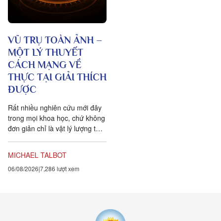
VŨ TRỤ TOÀN ẢNH –
MỘT LÝ THUYẾT
CÁCH MẠNG VỀ
THỰC TẠI GIẢI THÍCH
ĐƯỢC
Rất nhiều nghiên cứu mới đây
trong mọi khoa học, chứ không
đơn giản chỉ là vật lý lượng tử,
đều chứng tỏ rằng vạn vật ít
tính cá thể hơn rất nhiều so với
MICHAEL TALBOT
chúng ta tưởng. Một câu
06/08/2026
7,286 lượt xem
chuyện khoa học đang xuất
hiện cung cấp bằng chứng cho
thấy toàn bộ vật chất tồn tại
trong một mạng nhằng nhịt các
kết nối. Khía cạnh quan trọng