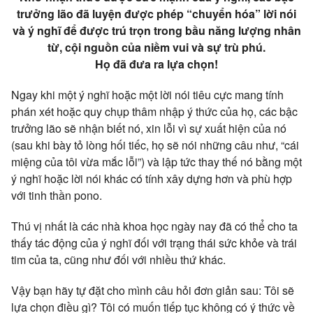
trưởng lão đã luyện được phép “chuyển hóa” lời nói
và ý nghĩ để được trú trọn trong bầu năng lượng nhân
từ, cội nguồn của niềm vui và sự trù phú.
Họ đã đưa ra lựa chọn!
Ngay khi một ý nghĩ hoặc một lời nói tiêu cực mang tính
phán xét hoặc quy chụp thâm nhập ý thức của họ, các bậc
trưởng lão sẽ nhận biết nó, xin lỗi vì sự xuất hiện của nó
(sau khi bày tỏ lòng hối tiếc, họ sẽ nói những câu như, “cái
miệng của tôi vừa mắc lỗi”) và lập tức thay thế nó bằng một
ý nghĩ hoặc lời nói khác có tính xây dựng hơn và phù hợp
với tinh thần pono.
Thú vị nhất là các nhà khoa học ngày nay đã có thể cho ta
thấy tác động của ý nghĩ đối với trạng thái sức khỏe và trái
tim của ta, cũng như đối với nhiều thứ khác.
Vậy bạn hãy tự đặt cho mình câu hỏi đơn giản sau: Tôi sẽ
lựa chọn điều gì? Tôi có muốn tiếp tục không có ý thức về