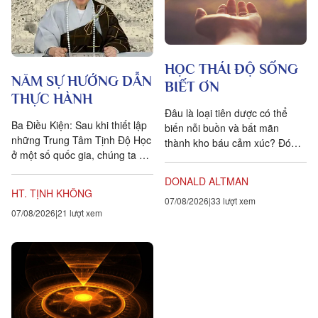
HỌC THÁI ĐỘ SỐNG
NĂM SỰ HƯỚNG DẪN
BIẾT ƠN
THỰC HÀNH
Đâu là loại tiên dược có thể
Ba Điều Kiện: Sau khi thiết lập
biến nỗi buồn và bất mãn
những Trung Tâm Tịnh Độ Học
thành kho báu cảm xúc? Đó
ở một số quốc gia, chúng ta đặt
chính là lòng biết ơn, trong
ra năm sự hướng dẫn cho các
tiếng Anh là gratitude, bắt...
DONALD ALTMAN
hành giả Tịnh...
HT. TỊNH KHÔNG
07/08/2026
33 lượt xem
07/08/2026
21 lượt xem