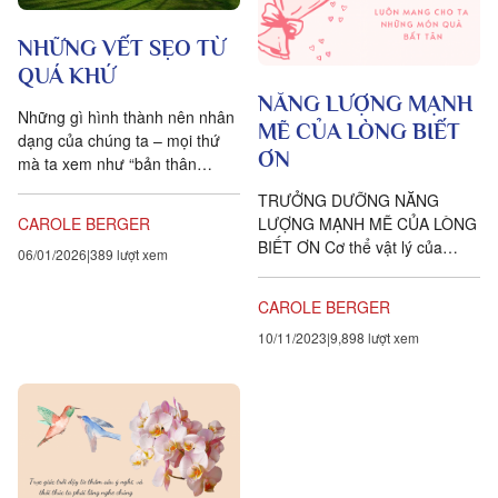
NHỮNG VẾT SẸO TỪ
QUÁ KHỨ
NĂNG LƯỢNG MẠNH
Những gì hình thành nên nhân
MẼ CỦA LÒNG BIẾT
dạng của chúng ta – mọi thứ
ƠN
mà ta xem như “bản thân
mình”, “con người mình” – kỳ
TRƯỞNG DƯỠNG NĂNG
thực là tập hợp các...
CAROLE BERGER
LƯỢNG MẠNH MẼ CỦA LÒNG
BIẾT ƠN Cơ thể vật lý của
06/01/2026
389 lượt xem
chúng ta cần thức ăn để sinh
tồn như thế nào thì cơ thể
CAROLE BERGER
năng...
10/11/2023
9,898 lượt xem