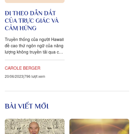
ĐI THEO DẪN DẮT
CỦA TRỰC GIÁC VÀ
CẢM HỨNG
Truyền thống của người Hawaii
đề cao thứ ngôn ngữ của năng
lượng không truyền tải qua các
kênh thông thường của tâm trí
(phân tích, phản ánh, xét
CAROLE BERGER
đoán,...
20/06/2023
796 lượt xem
BÀI VIẾT MỚI