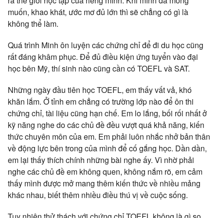
ra thế giới học tập của riêng mình. Khi mình đã mong
muốn, khao khát, ước mơ đủ lớn thì sẽ chẳng có gì là
không thể làm.
Quá trình Minh ôn luyện các chứng chỉ để đi du học cũng
rất đáng khâm phục. Để đủ điều kiện ứng tuyển vào đại
học bên Mỹ, thí sinh nào cũng cần có TOEFL và SAT.
Những ngày đầu tiên học TOEFL, em thấy vất vả, khó
khăn lắm. Ở tỉnh em chẳng có trường lớp nào để ôn thi
chứng chỉ, tài liệu cũng hạn chế. Em lo lắng, bối rối nhất ở
kỹ năng nghe do các chủ đề đều vượt quá khả năng, kiến
thức chuyên môn của em. Em phải luôn nhắc nhở bản thân
về động lực bên trong của mình để cố gắng học. Dần dần,
em lại thấy thích chính những bài nghe ấy. Vì nhờ phải
nghe các chủ đề em không quen, không nắm rõ, em cảm
thấy mình được mở mang thêm kiến thức về nhiều mảng
khác nhau, biết thêm nhiều điều thú vị về cuộc sống.
Tuy nhiên thử thách với chứng chỉ TOEFL không là gì so