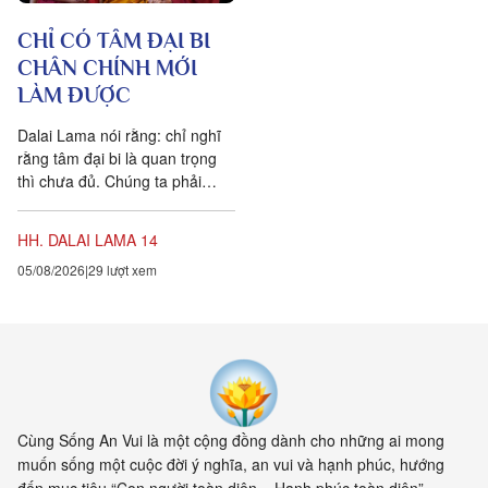
CHỈ CÓ TÂM ĐẠI BI
CHÂN CHÍNH MỚI
LÀM ĐƯỢC
Dalai Lama nói rằng: chỉ nghĩ
rằng tâm đại bi là quan trọng
thì chưa đủ. Chúng ta phải
chuyển hóa các suy nghĩ và
hành vi của mình hàng...
HH. DALAI LAMA 14
05/08/2026
29 lượt xem
Cùng Sống An Vui là một cộng đồng dành cho những ai mong
muốn sống một cuộc đời ý nghĩa, an vui và hạnh phúc, hướng