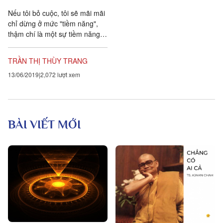
Nếu tôi bỏ cuộc, tôi sẽ mãi mãi
chỉ dừng ở mức "tiềm năng",
thậm chí là một sự tiềm năng
đáng thất vọng. Tôi cần phải
dẹp tự ái cá nhân sang một
TRẦN THỊ THÙY TRANG
bên để có thể vươn lên từ thất
13/06/2019
2,072 lượt xem
bại, nỗ lực phát triển bản thân
để đạt được mục tiêu đã đề
ra...
BÀI VIẾT MỚI