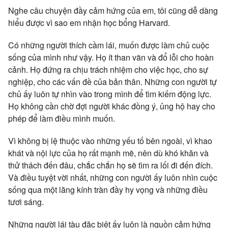
Nghe câu chuyện đầy cảm hứng của em, tôi cũng dễ dàng
hiểu được vì sao em nhận học bổng Harvard.
Có những người thích cầm lái, muốn được làm chủ cuộc
sống của mình như vậy. Họ ít than vãn và đổ lỗi cho hoàn
cảnh. Họ đứng ra chịu trách nhiệm cho việc học, cho sự
nghiệp, cho các vấn đề của bản thân. Những con người tự
chủ ấy luôn tự nhìn vào trong mình để tìm kiếm động lực.
Họ không cần chờ đợi người khác đồng ý, ủng hộ hay cho
phép để làm điều mình muốn.
Vì không bị lệ thuộc vào những yếu tố bên ngoài, vì khao
khát và nội lực của họ rất mạnh mẽ, nên dù khó khăn và
thử thách đến đâu, chắc chắn họ sẽ tìm ra lối đi đến đích.
Và điều tuyệt vời nhất, những con người ấy luôn nhìn cuộc
sống qua một lăng kính tràn đầy hy vọng và những điều
tươi sáng.
Những người lái tàu đặc biệt ấy luôn là nguồn cảm hứng