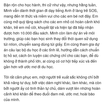
Bận rộn cho học hành, thi cử như vậy, nhưng hằng tuần,
Minh vẫn dành thời gian đi dạy tiếng Anh ở làng trẻ SOS,
mang đến tri thức và niềm vui cho các em bé nơi đây. Em
cũng mở quỹ tặng sách cho các em nhỏ có hoàn cảnh khó
khăn, trẻ em mổ côi, khuyết tật và hiện tại đã tiếp nhận
được hơn 10.000 đầu sách. Minh còn làm dự án về môi
trường, giúp các bạn học sinh thay đổi thói quen sử dụng
túi nilon, chuyển sang dùng túi giấy. Em cũng tham gia dự
án câu lạc bộ du học ở các tỉnh lẻ, hướng dẫn cách chuẩn
bị hồ sơ, cách ôn luyện các chứng chỉ cho các bạn, để dù
không ở thành phố lớn, ai cũng có cơ hội tiếp xúc và đến
gần hơn với ước mơ đi du học.
Tôi rất cảm phục em, một người trẻ xuất sắc không chỉ bởi
khả năng tư duy, bởi việc dám nghĩ khác, làm khác, mà còn
bởi người ấy có tinh thần tự chủ, dám vượt lên những hoàn
cảnh khó khăn để theo đuổi đam mê, ước mơ, hoài bão
của mình.