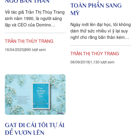
NGỜ BẢN THÂN
TOÀN PHẦN SANG
Về tác giả Trần Thị Thùy Trang
MỸ
sinh năm 1990, là người sáng
Ngày mới lên đại học, tôi không
lập và CEO của Domino
dám thử sức nhiều vì ỷ lại suy
Education. Trang thường xuyên
nghĩ cho rằng bản thân kém
tham gia giảng dạy các khóa
TRẦN THỊ THÙY TRANG
cỏi, tầm thường, chẳng có gì
học MOOC...
đặc biệt. Nhưng rồi tôi nhận ra
16/04/2023
890 lượt xem
TRẦN THỊ THÙY TRANG
nếu cứ như vậy thì cuộc sống
06/09/2019
1,130 lượt xem
của mình sẽ rất nhàm chán,
cực kỳ vô vị. Mình có thể không
giỏi, nhưng ít nhất mình cũng
phải dám nỗ lực hết sức mình
để biết thực sự mình có thể
làm đến đâu.
GẠT ĐI CÁI TÔI TỰ ÁI
ĐỂ VƯƠN LÊN