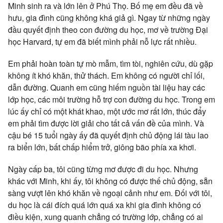
Minh sinh ra và lớn lên ở Phú Thọ. Bố mẹ em đều đã về
hưu, gia đình cũng không khá giả gì. Ngay từ những ngày
đầu quyết định theo con đường du học, mơ về trường Đại
học Harvard, tự em đã biết mình phải nỗ lực rất nhiều.
Em phải hoàn toàn tự mò mẫm, tìm tòi, nghiên cứu, dù gặp
không ít khó khăn, thử thách. Em không có người chỉ lối,
dẫn đường. Quanh em cũng hiếm nguồn tài liệu hay các
lớp học, các môi trường hỗ trợ con đường du học. Trong em
lúc ấy chỉ có một khát khao, một ước mơ rất lớn, thúc đẩy
em phải tìm được lời giải cho tất cả vấn đề của mình. Và
cậu bé 15 tuổi ngày ấy đã quyết định chủ động lái tàu lao
ra biển lớn, bất chấp hiểm trở, giông bão phía xa khơi.
Ngày cấp ba, tôi cũng từng mơ được đi du học. Nhưng
khác với Minh, khi ấy, tôi không có được thế chủ động, sẵn
sàng vượt lên khó khăn về ngoại cảnh như em. Đối với tôi,
du học là cái đích quá lớn quá xa khi gia đình không có
điều kiện, xung quanh chẳng có trường lớp, chẳng có ai