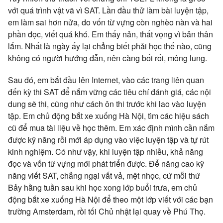
với quá trình vật vã vì SAT. Lần đầu thử làm bài luyện tập,
em làm sai hơn nửa, do vốn từ vựng còn nghèo nàn và hai
phần đọc, viết quá khó. Em thấy nản, thất vọng vì bản thân
lắm. Nhất là ngày ấy lại chẳng biết phải học thế nào, cũng
không có người hướng dẫn, nên càng bối rối, mông lung.
Sau đó, em bắt đầu lên Internet, vào các trang liên quan
đến kỳ thi SAT để nắm vững các tiêu chí đánh giá, các nội
dung sẽ thi, cũng như cách ôn thi trước khi lao vào luyện
tập. Em chủ động bắt xe xuống Hà Nội, tìm các hiệu sách
cũ để mua tài liệu về học thêm. Em xác định mình cần nắm
được kỹ năng rồi mới áp dụng vào việc luyện tập và tự rút
kinh nghiệm. Có như vậy, khi luyện tập nhiều, khả năng
đọc và vốn từ vựng mới phát triển được. Để nâng cao kỹ
năng viết SAT, chẳng ngại vất vả, mệt nhọc, cứ mỗi thứ
Bảy hằng tuần sau khi học xong lớp buổi trưa, em chủ
động bắt xe xuống Hà Nội để theo một lớp viết với các bạn
trường Amsterdam, rồi tối Chủ nhật lại quay về Phú Thọ.