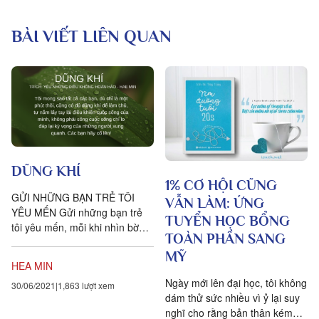
BÀI VIẾT LIÊN QUAN
DŨNG KHÍ
1% CƠ HỘI CŨNG
GỬI NHỮNG BẠN TRẺ TÔI
VẪN LÀM: ỨNG
YÊU MẾN Gửi những bạn trẻ
TUYỂN HỌC BỔNG
tôi yêu mến, mỗi khi nhìn bờ
TOÀN PHẦN SANG
vai trĩu nặng, nghe giọng nói
MỸ
không chút sức lực của các...
HEA MIN
Ngày mới lên đại học, tôi không
30/06/2021
1,863 lượt xem
dám thử sức nhiều vì ỷ lại suy
nghĩ cho rằng bản thân kém