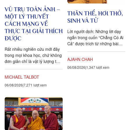
VŨ TRỤ TOÀN ẢNH –
THÂN THỂ, HƠI THỞ,
MỘT LÝ THUYẾT
SINH VÀ TỬ
CÁCH MẠNG VỀ
THỰC TẠI GIẢI THÍCH
Lời người dịch: Những lời dạy
ngắn trong cuốn “Chẳng Có Ai
ĐƯỢC
Cả” được trích từ những bài
Rất nhiều nghiên cứu mới đây
pháp mà ngài Ajahn Chah đã
trong mọi khoa học, chứ không
dạy cho các Phật tử, nhất...
AJAHN CHAH
đơn giản chỉ là vật lý lượng tử,
đều chứng tỏ rằng vạn vật ít
06/08/2026
1,347 lượt xem
tính cá thể hơn rất nhiều so với
MICHAEL TALBOT
chúng ta tưởng. Một câu
06/08/2026
7,271 lượt xem
chuyện khoa học đang xuất
hiện cung cấp bằng chứng cho
thấy toàn bộ vật chất tồn tại
trong một mạng nhằng nhịt các
kết nối. Khía cạnh quan trọng
nhất của sự sống không còn là
vật nữa, mà là mối liên hệ giữa
các vật.