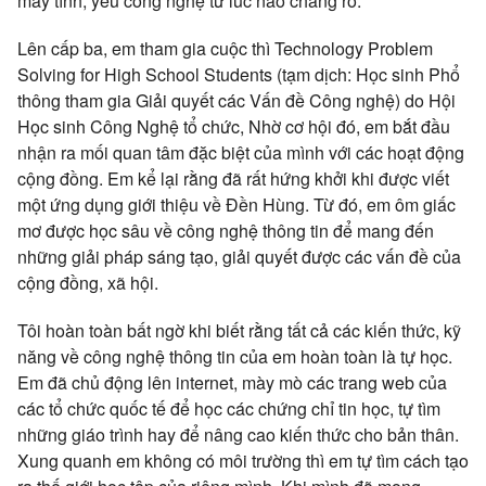
máy tính, yêu công nghệ từ lúc nào chẳng rõ.
Lên cấp ba, em tham gia cuộc thì Technology Problem
Solving for High School Students (tạm dịch: Học sinh Phổ
thông tham gia Giải quyết các Vấn đề Công nghệ) do Hội
Học sinh Công Nghệ tổ chức, Nhờ cơ hội đó, em bắt đầu
nhận ra mối quan tâm đặc biệt của mình với các hoạt động
cộng đồng. Em kể lại rằng đã rất hứng khởi khi được viết
một ứng dụng giới thiệu về Đền Hùng. Từ đó, em ôm giấc
mơ được học sâu về công nghệ thông tin để mang đến
những giải pháp sáng tạo, giải quyết được các vấn đề của
cộng đồng, xã hội.
Tôi hoàn toàn bất ngờ khi biết rằng tất cả các kiến thức, kỹ
năng về công nghệ thông tin của em hoàn toàn là tự học.
Em đã chủ động lên internet, mày mò các trang web của
các tổ chức quốc tế để học các chứng chỉ tin học, tự tìm
những giáo trình hay để nâng cao kiến thức cho bản thân.
Xung quanh em không có môi trường thì em tự tìm cách tạo