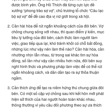
được bình yên. Ông Hồ Thích đã từng cực lực đề
xướng “phong trào sợ vợ”, chủ trương tổ chức “Câu lạc
bộ sợ vợ” để đề cao địa vị nữ giới trong xã hội.
Cần hài hòa để rút ngắn khoảng cách của đôi bên. Vợ
chồng chung sống với nhau, thì quan điểm ý kiến, mục
tiêu lý tưởng của đôi bên, cách thức làm người làm
việc, giao tiếp qua lại, khó tránh khỏi có chỗ bất đồng,
những lúc như vậy nên làm thế nào? Cần hài hòa, cần
nhường nhịn lẫn nhau, từ trong sai khác tìm sự hòa
đồng, số lần như vậy cần nhiều hơn nữa, đôi bên suy
nghĩ hình thức và phương pháp làm việc để có thể rút
ngắn khoảng cách, và dần dần tạo ra sự thỏa thuận
ngầm.
Cần thích ứng để tạo ra niềm hứng thú chung giữa đôi
bên. Có một số cặp vợ chồng sau khi kết hôn mới phát
hiện sở thích của hai người hoàn toàn khác nhau,
thông thường vì yêu cầu đối phương theo sự ưa thích