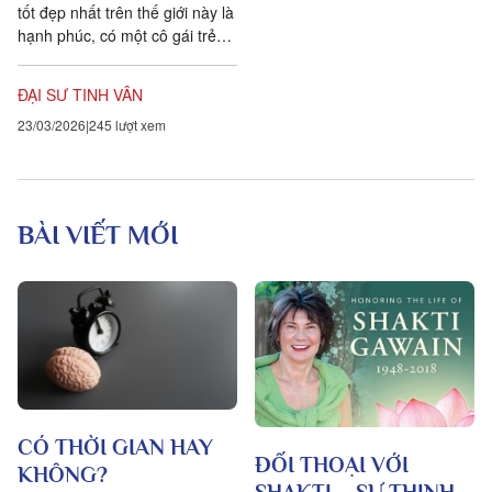
tốt đẹp nhất trên thế giới này là
hạnh phúc, có một cô gái trẻ
muốn đi tìm hạnh phúc. Hình
dáng của hạnh phúc như...
ĐẠI SƯ TINH VÂN
23/03/2026
245 lượt xem
BÀI VIẾT MỚI
CÓ THỜI GIAN HAY
ĐỐI THOẠI VỚI
KHÔNG?