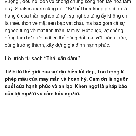
vượng”, đều nói đến vợ chồng chung sống nên lấy hòa làm
quý. Shakespeare cũng nói: “Sự bất hòa trong gia đình là
hang ổ của thần nghèo túng”, sự nghèo túng ấy không chỉ
là thiếu thốn về mặt tiền bạc vật chất, mà bao gồm cả sự
nghèo túng về mặt tinh thần, tâm lý. Rốt cuộc, vợ chồng
đồng tâm hợp lực mới có thể cùng đối mặt với thách thức,
cùng trưởng thành, xây dựng gia đình hạnh phúc.
Lời trích từ sách “Thái căn đàm”
Từ bi là thế giới của sự dịu hiền tốt đẹp, Tôn trọng là
phép mầu của may mắn và hoan hỷ, Cảm ơn là nguồn
suối của hạnh phúc và an lạc, Khen ngợi là pháp bảo
của lợi người và cảm hóa người.