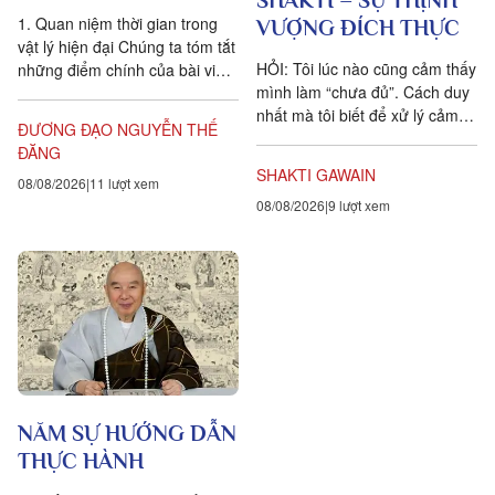
SHAKTI – SỰ THỊNH
1. Quan niệm thời gian trong
VƯỢNG ĐÍCH THỰC
vật lý hiện đại Chúng ta tóm tắt
HỎI: Tôi lúc nào cũng cảm thấy
những điểm chính của bài viết
mình làm “chưa đủ”. Cách duy
Is time an illusion? của Giáo sư
nhất mà tôi biết để xử lý cảm
Triết học Craig...
ĐƯƠNG ĐẠO NGUYỄN THẾ
xúc dai dẳng này là khẳng định
ĐĂNG
ngược lại....
SHAKTI GAWAIN
08/08/2026
11 lượt xem
08/08/2026
9 lượt xem
NĂM SỰ HƯỚNG DẪN
THỰC HÀNH