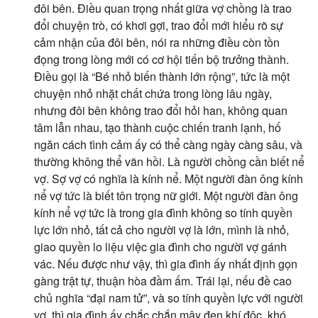
đôi bên. Điều quan trọng nhất giữa vợ chồng là trao
đổi chuyện trò, có khơi gợi, trao đổi mới hiểu rõ sự
cảm nhận của đôi bên, nói ra những điều còn tồn
đọng trong lòng mới có cơ hội tiến bộ trưởng thành.
Điều gọi là “Bé nhỏ biến thành lớn rộng”, tức là một
chuyện nhỏ nhặt chất chứa trong lòng lâu ngày,
nhưng đôi bên không trao đổi hỏi han, không quan
tâm lẫn nhau, tạo thành cuộc chiến tranh lạnh, hố
ngăn cách tình cảm ấy có thể càng ngày càng sâu, và
thường không thể vãn hồi. Là người chồng cần biết nể
vợ. Sợ vợ có nghĩa là kính nể. Một người đàn ông kính
nể vợ tức là biết tôn trọng nữ giới. Một người đàn ông
kính nể vợ tức là trong gia đình không so tính quyền
lực lớn nhỏ, tất cả cho người vợ là lớn, mình là nhỏ,
giao quyền lo liệu việc gia đình cho người vợ gánh
vác. Nếu được như vậy, thì gia đình ấy nhất định gọn
gàng trật tự, thuận hòa đầm ấm. Trái lại, nếu đề cao
chủ nghĩa “đại nam tử”, và so tính quyền lực với người
vợ, thì gia đình ấy chắc chắn mây đen khí độc, khó