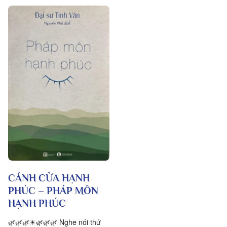
CÁNH CỬA HẠNH
PHÚC – PHÁP MÔN
HẠNH PHÚC
🌿🌿🌿☀🌿🌿🌿 Nghe nói thứ