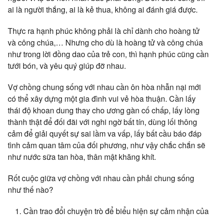
ai là người thắng, ai là kẻ thua, không ai đánh giá được.
Thực ra hạnh phúc không phải là chỉ dành cho hoàng tử
và công chúa,… Nhưng cho dù là hoàng tử và công chúa
như trong lời đồng dao của trẻ con, thì hạnh phúc cũng cần
tưới bón, và yêu quý giúp đỡ nhau.
Vợ chồng chung sống với nhau cần ôn hòa nhẫn nại mới
có thể xây dựng một gia đình vui vẻ hòa thuận. Cần lấy
thái độ khoan dung thay cho ương gàn cố chấp, lấy lòng
thành thật để đối đãi với nghi ngờ bất tín, dùng lối thông
cảm để giải quyết sự sai lầm va vấp, lấy bất cầu báo đáp
tình cảm quan tâm của đối phương, như vậy chắc chắn sẽ
như nước sữa tan hòa, thân mật khăng khít.
Rốt cuộc giữa vợ chồng với nhau cần phải chung sống
như thế nào?
Cần trao đổi chuyện trò để biểu hiện sự cảm nhận của