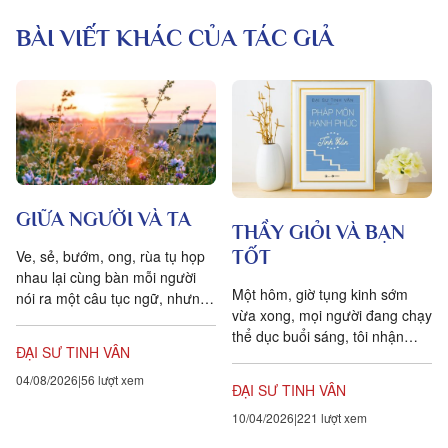
BÀI VIẾT KHÁC CỦA TÁC GIẢ
GIỮA NGƯỜI VÀ TA
THẦY GIỎI VÀ BẠN
TỐT
Ve, sẻ, bướm, ong, rùa tụ họp
nhau lại cùng bàn mỗi người
Một hôm, giờ tụng kinh sớm
nói ra một câu tục ngữ, nhưng
vừa xong, mọi người đang chạy
câu ấy phải chú ý đến lời tự
thể dục buổi sáng, tôi nhận
cảnh giác...
ĐẠI SƯ TINH VÂN
thấy có một người đội mũ đang
đi bộ trước mặt, với...
04/08/2026
56 lượt xem
ĐẠI SƯ TINH VÂN
10/04/2026
221 lượt xem