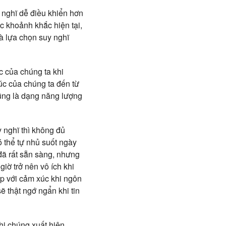
 nghĩ dễ điều khiển hơn
c khoảnh khắc hiện tại,
à lựa chọn suy nghĩ
c của chúng ta khi
úc của chúng ta đến từ
 cũng là dạng năng lượng
 nghĩ thì không đủ
ó thể tự nhủ suốt ngày
đã rất sẵn sàng, nhưng
iờ trở nên vô ích khi
ếp với cảm xúc khi ngôn
ẽ thật ngớ ngẩn khi tin
i chúng xuất hiện.