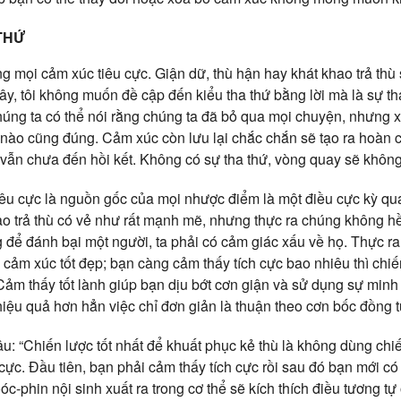
THỨ
g mọi cảm xúc tiêu cực. Giận dữ, thù hận hay khát khao trả thù 
đây, tôi không muốn đề cập đến kiểu tha thứ bằng lời mà là sự t
húng ta có thể nói rằng chúng ta đã bỏ qua mọi chuyện, nhưng x
 nào cũng đúng. Cảm xúc còn lưu lại chắc chắn sẽ tạo ra hoàn c
 vẫn chưa đến hồi kết. Không có sự tha thứ, vòng quay sẽ không
iêu cực là nguồn gốc của mọi nhược điểm là một điều cực kỳ q
ao trả thù có vẻ như rất mạnh mẽ, nhưng thực ra chúng không h
 để đánh bại một người, ta phải có cảm giác xấu về họ. Thực ra
 cảm xúc tốt đẹp; bạn càng cảm thấy tích cực bao nhiêu thì chi
 Cảm thấy tốt lành giúp bạn dịu bớt cơn giận và sử dụng sự min
hiệu quả hơn hẳn việc chỉ đơn giản là thuận theo cơn bốc đồng t
: “Chiến lược tốt nhất để khuất phục kẻ thù là không dùng chiế
cực. Đầu tiên, bạn phải cảm thấy tích cực rồi sau đó bạn mới có
óc-phin nội sinh xuất ra trong cơ thể sẽ kích thích điều tương tự