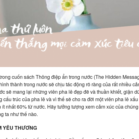
trong cuốn sách Thông điệp ẩn trong nước (The Hidden Messag
hình thành trong nước sẽ chịu tác động rõ ràng của rất nhiều c
ớc sẽ mang lại những viên pha lê đẹp đẽ và thuần khiết, giận d
g cấu trúc của pha lê và vì thế sẽ cho ra đời một viên pha lê xấu
 ít nhất 60% từ nước. Hãy tưởng tượng xem cảm xúc của chúng 
g ta như thế nào.
ỆM YÊU THƯƠNG