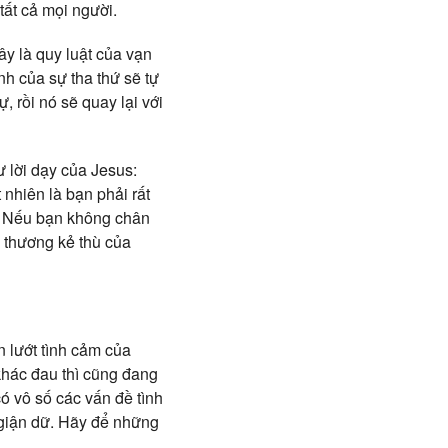
tất cả mọi người.
ây là quy luật của vạn
nh của sự tha thứ sẽ tự
 rồi nó sẽ quay lại với
hư lời dạy của Jesus:
 nhiên là bạn phải rất
c. Nếu bạn không chân
 thương kẻ thù của
 lướt tình cảm của
khác đau thì cũng đang
ó vô số các vấn đề tình
ự giận dữ. Hãy để những