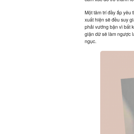
Một tâm trí đầy ắp yêu
xuất hiện sẽ đều suy g
phải vướng bận vì bất 
giận dữ sẽ làm ngược l
ngục.