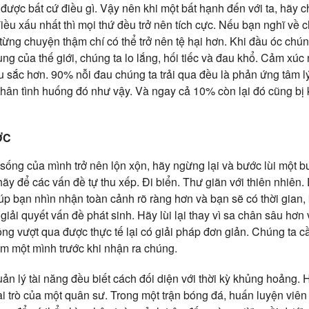
ược bất cứ điều gì. Vậy nên khi một bất hạnh đến với ta, hãy
iều xấu nhất thì mọi thứ đều trở nên tích cực. Nếu bạn nghĩ v
 từng chuyện thậm chí có thể trở nên tệ hại hơn. Khi đầu óc chú
ng của thế giới, chúng ta lo lắng, hối tiếc và đau khổ. Cảm xúc
 sắc hơn. 90% nỗi đau chúng ta trải qua đều là phản ứng tâm lý
thân tình huống đó như vậy. Và ngay cả 10% còn lại đó cũng bị
ỚC
sống của mình trở nên lộn xộn, hãy ngừng lại và bước lùi một 
hãy để các vấn đề tự thu xếp. Đi biển. Thư giãn với thiên nhiên.
úp bạn nhìn nhận toàn cảnh rõ ràng hơn và bạn sẽ có thời gian, 
giải quyết vấn đề phát sinh. Hãy lùi lại thay vì sa chân sâu hơ
ng vượt qua được thực tế lại có giải pháp đơn giản. Chúng ta cầ
âm một mình trước khi nhận ra chúng.
n lý tài năng đều biết cách đối diện với thời kỳ khủng hoảng. Họ
 trò của một quân sư. Trong một trận bóng đá, huấn luyện viên 