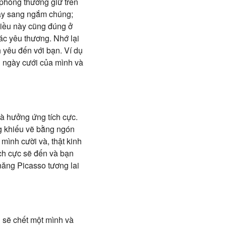
 phòng thường giữ trên
uay sang ngắm chúng;
Điều này cũng đúng ở
iác yêu thương. Nhớ lại
 yêu đến với bạn. Ví dụ
h ngày cưới của mình và
và hưởng ứng tích cực.
ng khiếu vẽ bằng ngón
mình cười và, thật kinh
ích cực sẽ đến và bạn
 năng Picasso tương lai
g sẽ chết một mình và