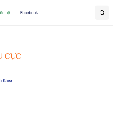
iên hệ
Facebook
U CỰC
ch Khoa