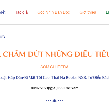
viết
Tác giả
Góc Nhìn Bạn Đọc
Giới thiệu
L
CỰC
 CHẤM DỨT NHỮNG ĐIỀU TIÊ
SOM SUJEERA
Luật Hấp Dẫn-Bí Mật Tối Cao
; Thái Hà Books; NXB. Từ Điển Bá
09/07/2021
1,055 lượt xem