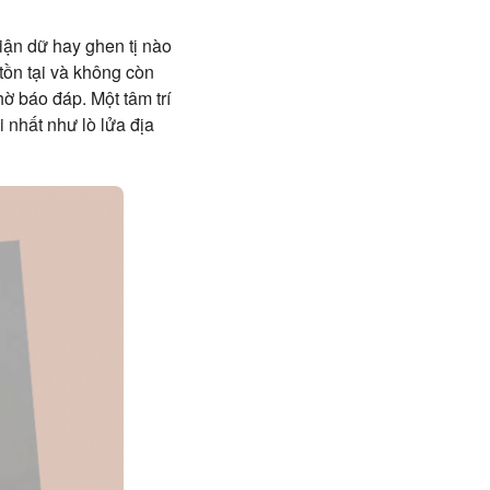
iận dữ hay ghen tị nào
tồn tại và không còn
ờ báo đáp. Một tâm trí
 nhất như lò lửa địa