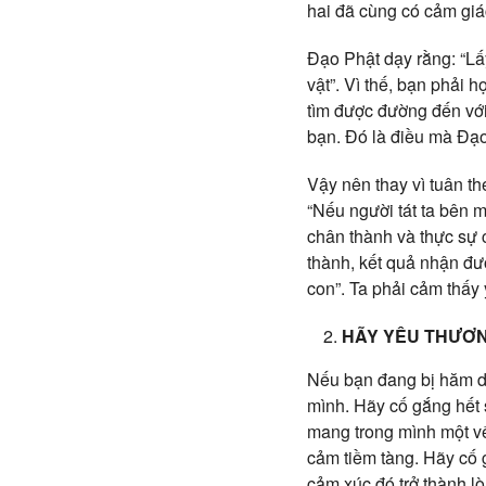
hai đã cùng có cảm giác
Đạo Phật dạy rằng: “Lấ
vật”. Vì thế, bạn phải
tìm được đường đến với 
bạn. Đó là điều mà Đạo 
Vậy nên thay vì tuân the
“Nếu người tát ta bên m
chân thành và thực sự 
thành, kết quả nhận đư
con”. Ta phải cảm thấy 
HÃY YÊU THƯƠN
Nếu bạn đang bị hăm dọ
mình. Hãy cố gắng hết 
mang trong mình một vế
cảm tiềm tàng. Hãy cố 
cảm xúc đó trở thành lò