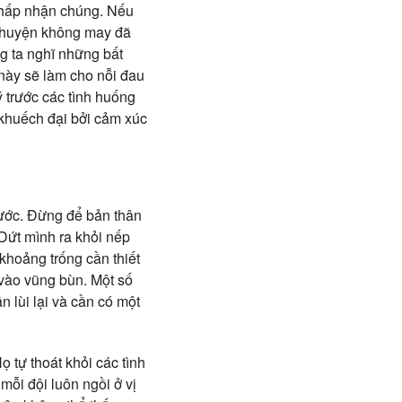
 chấp nhận chúng. Nếu
ề chuyện không may đã
ng ta nghĩ những bất
 này sẽ làm cho nỗi đau
 trước các tình huống
 khuếch đại bởi cảm xúc
bước. Đừng để bản thân
 Dứt mình ra khỏi nếp
khoảng trống cần thiết
n vào vũng bùn. Một số
n lùi lại và cần có một
 tự thoát khỏi các tình
mỗi đội luôn ngồi ở vị