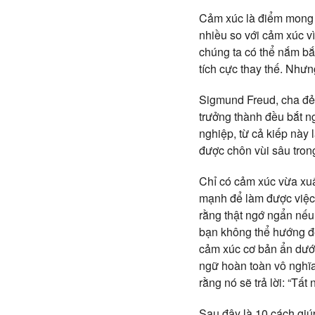
Cảm xúc là điểm mong m
nhiều so với cảm xúc v
chúng ta có thể nắm bắ
tích cực thay thế. Nhưn
Sigmund Freud, cha đẻ 
trưởng thành đều bắt n
nghiệp, từ cả kiếp này 
được chôn vùi sâu trong
Chỉ có cảm xúc vừa xuấ
mạnh để làm được việc n
rằng thật ngớ ngẩn nếu
bạn không thể hướng đến
cảm xúc cơ bản ẩn dưới
ngữ hoàn toàn vô nghĩa 
rằng nó sẽ trả lời: “Tất
Sau đây là 10 cách giú