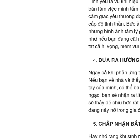
Tình yêu là vũ khí hiệ
bàn làm việc mình tấm 
cảm giác yêu thương đó
cấp độ tinh thần. Bức ả
những hình ảnh tâm lý 
như nếu bạn đang cãi n
tất cả hi vọng, niềm vu
ĐƯA RA HƯỞNG 
Ngay cả khi phản ứng tứ
Nếu bạn về nhà và thấy
tay của mình, có thể bạ
ngạc, bạn sẽ nhận ra ti
sẽ thấy dễ chịu hơn rất
đang nảy nở trong gia 
CHẤP NHẬN BẤ
Hãy nhớ rằng khi sinh r