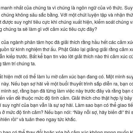
anh nhất của chúng ta vì chúng là ngôn ngữ của vô thức. Suy
ì chúng không sâu sắc bằng. Với một chút luyện tập và nhận thứ
t được suy nghĩ tiêu cực khi chúng xuất hiện, kiểm soát chúng v
g chúng ta sẽ làm gì với cảm xúc tiêu cực đây?
của ngành phân tâm học đã giải thích rằng hầu hết các cảm xú
guồn từ kinh nghiệm thơ ấu. Phật Giáo lại giảng giải rằng cảm x
lẫn kiếp trước. Bất kể bạn tin vào lời giải thích nào thì cảm xúc
 tâm trí chúng ta.
t hiện mới có thể làm lu mờ cảm xúc bạn đang có. Một mình suy
ày. Nếu bạn sợ hãi về một buổi thuyết trình sắp diễn ra, bạn c
 mình sợ, rằng bạn đã từng làm việc này trước đây và rằng bạn 
 vấn đề thuộc mức độ tình cảm. Giải thích cho thật hợp lý bây g
 suy nghĩ của bạn vẫn là sự sợ hãi. Làm sao bạn có thể giao ti
ở mức độ tình cảm? Nếu bạn nói: “Này nỗi sợ, hãy biến đi” thì s
 nhiên rồi” và tuân theo ngay tức khắc.
p bạn có thể thay đổi hoặc xóa bỏ cảm xúc không mong muốn kh