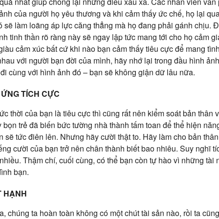
u quả nhất giúp chống lại những điều xấu xa. Các nhân viên văn
ảnh của người họ yêu thương và khi cảm thấy ức chế, họ lại q
 sẽ làm loãng áp lực căng thẳng mà họ đang phải gánh chịu. 
nh tinh thần rõ ràng này sẽ ngay lập tức mang tới cho họ cảm g
giàu cảm xúc bất cứ khi nào bạn cảm thấy tiêu cực để mang tình
hau với người bạn đời của mình, hãy nhớ lại trong đầu hình ản
i đi cùng với hình ảnh đó – bạn sẽ không giận dữ lâu nữa.
ỨNG TÍCH CỰC
c thời của bạn là tiêu cực thì cũng rất nên kiểm soát bản thân 
 bọn trẻ đã biến bức tường nhà thành tấm toan để thể hiện nă
n sẽ tức điên lên. Nhưng hãy cười thật to. Hãy làm cho bản thân 
ếng cười của bạn trở nên chân thành biết bao nhiêu. Suy nghĩ t
 nhiều. Thậm chí, cuối cùng, có thể bạn còn tự hào vì những tài
đình bạn.
T HẠNH
a, chúng ta hoàn toàn không có một chút tài sản nào, rồi ta cũn