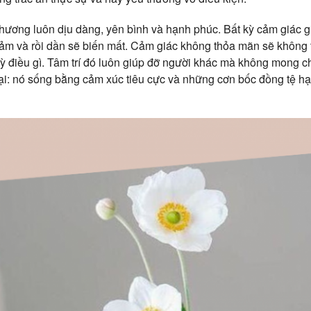
 thương luôn dịu dàng, yên bình và hạnh phúc. Bất kỳ cảm giác g
iảm và rồi dần sẽ biến mất. Cảm giác không thỏa mãn sẽ không 
kỳ điều gì. Tâm trí đó luôn giúp đỡ người khác mà không mong ch
ại: nó sống bằng cảm xúc tiêu cực và những cơn bốc đồng tệ hại