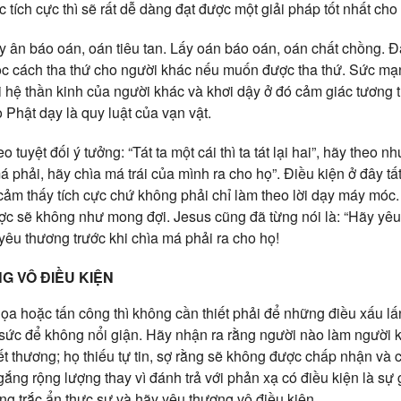
 tích cực thì sẽ rất dễ dàng đạt được một giải pháp tốt nhất cho 
y ân báo oán, oán tiêu tan. Lấy oán báo oán, oán chất chồng. Đ
 học cách tha thứ cho người khác nếu muốn được tha thứ. Sức mạ
hệ thần kinh của người khác và khơi dậy ở đó cảm giác tương tự,
Phật dạy là quy luật của vạn vật.
o tuyệt đối ý tưởng: “Tát ta một cái thì ta tát lại hai”, hãy theo n
á phải, hãy chìa má trái của mình ra cho họ”. Điều kiện ở đây tất
cảm thấy tích cực chứ không phải chỉ làm theo lời dạy máy mó
ợc sẽ không như mong đợi. Jesus cũng đã từng nói là: “Hãy yêu
yêu thương trước khi chìa má phải ra cho họ!
G VÔ ĐIỀU KIỆN
a hoặc tấn công thì không cần thiết phải để những điều xấu lấn
sức để không nổi giận. Hãy nhận ra rằng người nào làm người 
t thương; họ thiếu tự tin, sợ rằng sẽ không được chấp nhận và c
gắng rộng lượng thay vì đánh trả với phản xạ có điều kiện là s
ng trắc ẩn thực sự và hãy yêu thương vô điều kiện.