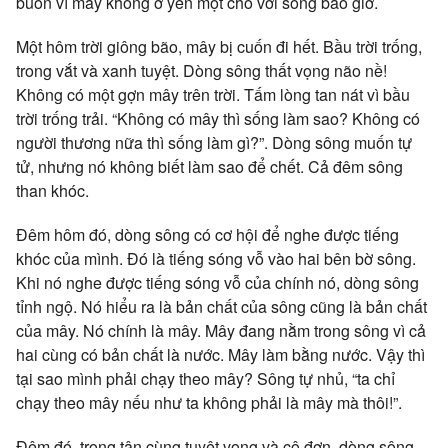
buồn vì mây không ở yên một chỗ với sông bao giờ.
Một hôm trời giông bão, mây bị cuốn đi hết. Bầu trời trống,
trong vắt và xanh tuyệt. Dòng sông thất vọng não nề!
Không có một gợn mây trên trời. Tấm lòng tan nát vì bầu
trời trống trải. “Không có mây thì sống làm sao? Không có
người thương nữa thì sống làm gì?”. Dòng sông muốn tự
tử, nhưng nó không biết làm sao để chết. Cả đêm sông
than khóc.
Đêm hôm đó, dòng sông có cơ hội để nghe được tiếng
khóc của mình. Đó là tiếng sóng vỗ vào hai bên bờ sông.
Khi nó nghe được tiếng sóng vỗ của chính nó, dòng sông
tỉnh ngộ. Nó hiểu ra là bản chất của sông cũng là bản chất
của mây. Nó chính là mây. Mây đang nằm trong sông vì cả
hai cùng có bản chất là nước. Mây làm bằng nước. Vậy thì
tại sao mình phải chạy theo mây? Sông tự nhủ, “ta chỉ
chạy theo mây nếu như ta không phải là mây mà thôi!”.
Đêm đó, trong tận cùng tuyệt vọng và cô đơn, dòng sông