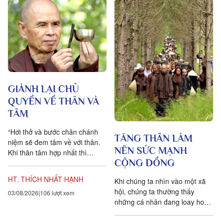
GIÀNH LẠI CHỦ
QUYỀN VỀ THÂN VÀ
TÂM
“Hơi thở và bước chân chánh
TĂNG THÂN LÀM
niệm sẽ đem tâm về với thân.
NÊN SỨC MẠNH
Khi thân tâm hợp nhất thì
CỘNG ĐỒNG
chúng ta mới thật sự có mặt
trong giây phút hiện...
HT. THÍCH NHẤT HẠNH
Khi chúng ta nhìn vào một xã
hội, chúng ta thường thấy
03/08/2026
106 lượt xem
những cá nhân đang loay hoay,
đau khổ trong sự cô độc của