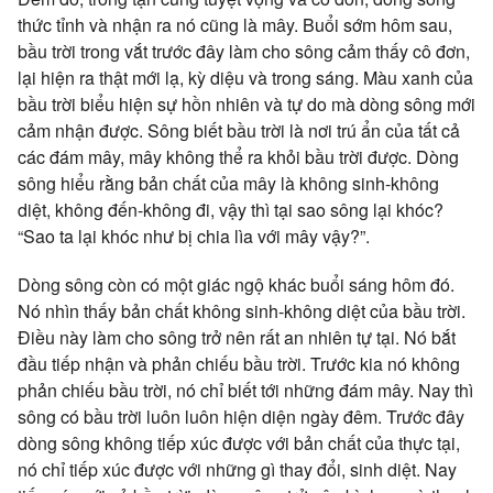
thức tỉnh và nhận ra nó cũng là mây. Buổi sớm hôm sau,
bầu trời trong vắt trước đây làm cho sông cảm thấy cô đơn,
lại hiện ra thật mới lạ, kỳ diệu và trong sáng. Màu xanh của
bầu trời biểu hiện sự hồn nhiên và tự do mà dòng sông mới
cảm nhận được. Sông biết bầu trời là nơi trú ẩn của tất cả
các đám mây, mây không thể ra khỏi bầu trời được. Dòng
sông hiểu rằng bản chất của mây là không sinh-không
diệt, không đến-không đi, vậy thì tại sao sông lại khóc?
“Sao ta lại khóc như bị chia lìa với mây vậy?”.
Dòng sông còn có một giác ngộ khác buổi sáng hôm đó.
Nó nhìn thấy bản chất không sinh-không diệt của bầu trời.
Điều này làm cho sông trở nên rất an nhiên tự tại. Nó bắt
đầu tiếp nhận và phản chiếu bầu trời. Trước kia nó không
phản chiếu bầu trời, nó chỉ biết tới những đám mây. Nay thì
sông có bầu trời luôn luôn hiện diện ngày đêm. Trước đây
dòng sông không tiếp xúc được với bản chất của thực tại,
nó chỉ tiếp xúc được với những gì thay đổi, sinh diệt. Nay