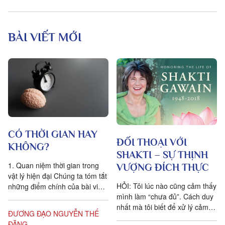
BÀI VIẾT MỚI
CÓ THỜI GIAN HAY
ĐỐI THOẠI VỚI
KHÔNG?
SHAKTI – SỰ THỊNH
1. Quan niệm thời gian trong
VƯỢNG ĐÍCH THỰC
vật lý hiện đại Chúng ta tóm tắt
HỎI: Tôi lúc nào cũng cảm thấy
những điểm chính của bài viết
mình làm “chưa đủ”. Cách duy
Is time an illusion? của Giáo sư
nhất mà tôi biết để xử lý cảm
Triết học Craig...
ĐƯƠNG ĐẠO NGUYỄN THẾ
xúc dai dẳng này là khẳng định
ĐĂNG