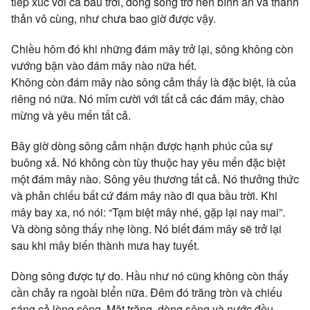
tiếp xúc với cả bầu trời, dòng sông trở nên bình an và thanh
thản vô cùng, như chưa bao giờ được vậy.
Chiều hôm đó khi những đám mây trở lại, sông không còn
vướng bận vào đám mây nào nữa hết.
Không còn đám mây nào sông cảm thấy là đặc biệt, là của
riêng nó nữa. Nó mỉm cười với tất cả các đám mây, chào
mừng và yêu mến tất cả.
Bây giờ dòng sông cảm nhận được hạnh phúc của sự
buông xả. Nó không còn tùy thuộc hay yêu mến đặc biệt
một đám mây nào. Sông yêu thương tất cả. Nó thưởng thức
và phản chiếu bất cứ đám mây nào đi qua bầu trời. Khi
mây bay xa, nó nói: “Tạm biệt mây nhé, gặp lại nay mai”.
Và dòng sông thấy nhẹ lòng. Nó biết đám mây sẽ trở lại
sau khi mây biến thành mưa hay tuyết.
Dòng sông được tự do. Hầu như nó cũng không còn thấy
cần chảy ra ngoài biển nữa. Đêm đó trăng tròn và chiếu
sáng cả lòng sông. Mặt trăng, dòng sông và nước đều