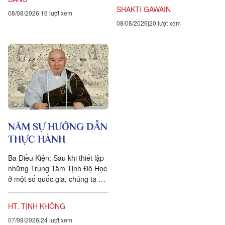
ngược lại....
SHAKTI GAWAIN
08/08/2026
16 lượt xem
08/08/2026
20 lượt xem
NĂM SỰ HƯỚNG DẪN
THỰC HÀNH
Ba Điều Kiện: Sau khi thiết lập
những Trung Tâm Tịnh Độ Học
ở một số quốc gia, chúng ta đặt
ra năm sự hướng dẫn cho các
hành giả Tịnh...
HT. TỊNH KHÔNG
07/08/2026
24 lượt xem