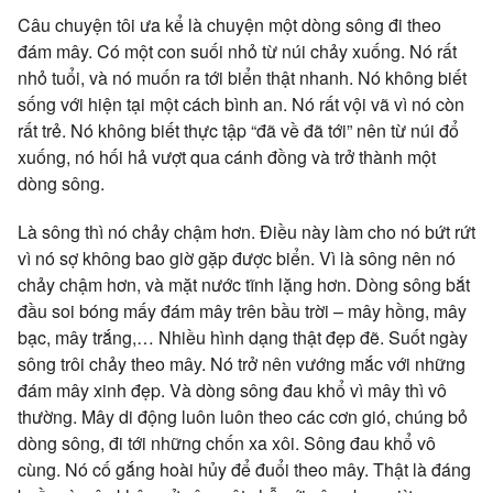
Câu chuyện tôi ưa kể là chuyện một dòng sông đi theo
đám mây. Có một con suối nhỏ từ núi chảy xuống. Nó rất
nhỏ tuổi, và nó muốn ra tới biển thật nhanh. Nó không biết
sống với hiện tại một cách bình an. Nó rất vội vã vì nó còn
rất trẻ. Nó không biết thực tập “đã về đã tới” nên từ núi đổ
xuống, nó hối hả vượt qua cánh đồng và trở thành một
dòng sông.
Là sông thì nó chảy chậm hơn. Điều này làm cho nó bứt rứt
vì nó sợ không bao giờ gặp được biển. Vì là sông nên nó
chảy chậm hơn, và mặt nước tĩnh lặng hơn. Dòng sông bắt
đầu soi bóng mấy đám mây trên bầu trời – mây hồng, mây
bạc, mây trắng,… Nhiều hình dạng thật đẹp đẽ. Suốt ngày
sông trôi chảy theo mây. Nó trở nên vướng mắc với những
đám mây xinh đẹp. Và dòng sông đau khổ vì mây thì vô
thường. Mây di động luôn luôn theo các cơn gió, chúng bỏ
dòng sông, đi tới những chốn xa xôi. Sông đau khổ vô
cùng. Nó cố gắng hoài hủy để đuổi theo mây. Thật là đáng