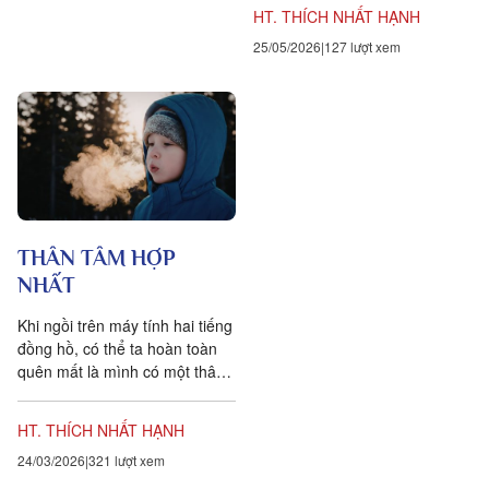
chính họ. Người ta cố...
HT. THÍCH NHẤT HẠNH
25/05/2026
127 lượt xem
THÂN TÂM HỢP
NHẤT
Khi ngồi trên máy tính hai tiếng
đồng hồ, có thể ta hoàn toàn
quên mất là mình có một thân
thể. Khi tâm không có mặt cho
thân thì...
HT. THÍCH NHẤT HẠNH
24/03/2026
321 lượt xem