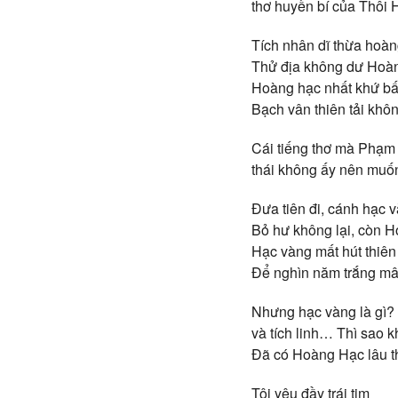
thơ huyền bí của Thôi 
Tích nhân dĩ thừa hoà
Thử địa không dư Hoà
Hoàng hạc nhất khứ bấ
Bạch vân thiên tải kh
Cái tiếng thơ mà Phạm Đ
thái không ấy nên muốn
Đưa tiên đi, cánh hạc 
Bỏ hư không lại, còn 
Hạc vàng mất hút thiên
Để nghìn năm trắng mây
Nhưng hạc vàng là gì? 
và tích linh… Thì sao 
Đã có Hoàng Hạc lâu th
Tôi yêu đầy trái tim