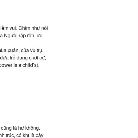
niềm vui. Chim như nói
a Người rập rờn lưu
ùa xuân, của vũ trụ.
 đứa trẻ đang chơi cờ,
ower is a child’s).
ờ cũng là hư không.
h trúc, có khi là cây