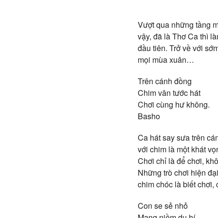
Vượt qua những tầng m
vậy, đã là Thơ Ca thì l
đầu tiên. Trở về với 
mọi mùa xuân…
Trên cánh đồng
Chim vân tước hát
Chơi cùng hư không.
Basho
Ca hát say sưa trên cá
với chim là một khát v
Chơi chỉ là để chơi, kh
Những trò chơi hiện đạ
chim chóc là biết chơi,
Con se sẻ nhỏ
Mang niềm du hí