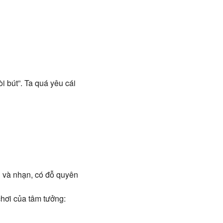
i bút”. Ta quá yêu cái
h và nhạn, có đỗ quyên
chơi của tâm tưởng: