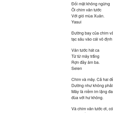
Đối mặt không ngừng
Ôi chim vân tước
Với gió mùa Xuân.
Yasui
Đường bay của chim vân 
tạc sâu vào cái vô định
Vân tước hát ca
Từ từ mây trắng
Rợn đầy âm ba.
Seien
Chim và mây. Cả hai đ
Dường như không phải 
Mây là niềm im lặng đa
đùa với hư không.
Và chim vân tước ơi, c