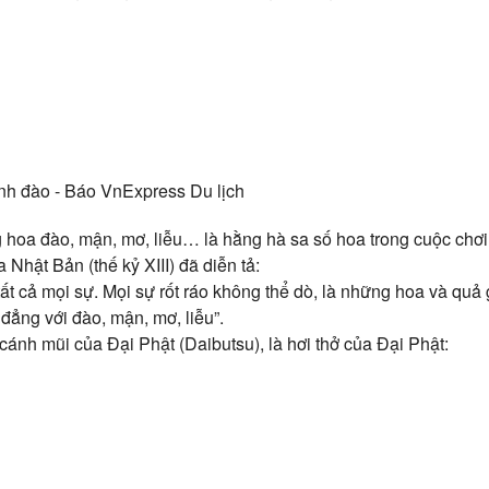
hoa đào, mận, mơ, liễu… là hằng hà sa số hoa trong cuộc chơi
Nhật Bản (thế kỷ XIII) đã diễn tả:
tất cả mọi sự. Mọi sự rốt ráo không thể dò, là những hoa và q
đẳng với đào, mận, mơ, liễu”.
cánh mũi của Đại Phật (Daibutsu), là hơi thở của Đại Phật: