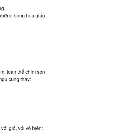
ng.
 những bông hoa giấu
am, toàn thể chim sơn
Ampu cũng thấy:
ới gió, với vô biên: