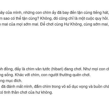
ây của mình, những con chim ấy đã bay đến tận cùng tiếng hát
àm sao có thể tận cùng? Không, đó cũng chỉ là một cuộc quy hồi. 
sớm mai của mọi sớm mai. Để chơi cùng Hư Không, cùng sớm mai
nh đồng, đấy là chim vân tước (hibari) đang chơi. Như mọi con 
ọng sống. Khác với chim, con người thường quên chơi.
ông mục đích.
i đã đánh mất mình, đắm chìm trong vô số dục vọng và buồn chán
 có tinh thần chơi của hư không.