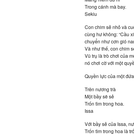
Trong cánh mà bay.
Sekiu
Con chim sẻ nhỏ và cuộ
cùng hư không: “Cầu xi
chuyển như cơn gió nam 
Và như thế, con chim s
Vũ trụ là trò chơi của m
nó chơi cờ với một quyền
Quyền lực của một đứa 
Trên nương trà
Một bầy sẽ sẻ
Trốn tìm trong hoa.
Issa
Với bầy sẻ của Issa, n
Trốn tìm trong hoa là t