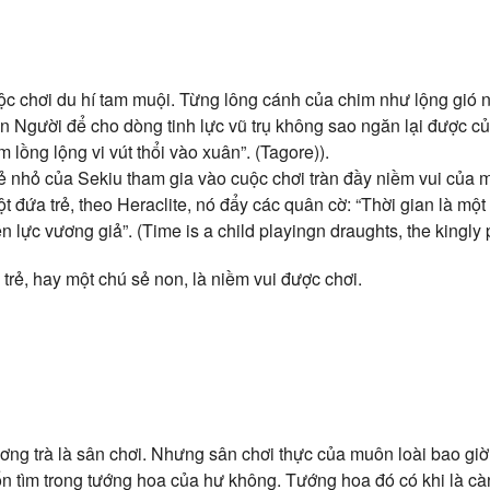
c chơi du hí tam muội. Từng lông cánh của chim như lộng gió 
n Người để cho dòng tinh lực vũ trụ không sao ngăn lại được củ
lồng lộng vi vút thổi vào xuân”. (Tagore)).
ẻ nhỏ của Sekiu tham gia vào cuộc chơi tràn đầy niềm vui của m
ột đứa trẻ, theo Heraclite, nó đẩy các quân cờ: “Thời gian là một
 lực vương giả”. (Time is a child playingn draughts, the kingly p
trẻ, hay một chú sẻ non, là niềm vui được chơi.
ương trà là sân chơi. Nhưng sân chơi thực của muôn loài bao gi
rốn tìm trong tướng hoa của hư không. Tướng hoa đó có khi là càn