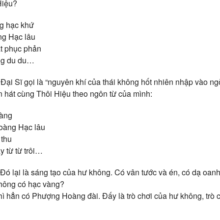
Hiệu?
ng hạc khứ
ng Hạc lâu
t phục phản
ông du du…
ại Sĩ gọi là “nguyên khí của thái không hốt nhiên nhập vào ngò
 hát cùng Thôi Hiệu theo ngôn từ của mình:
vàng
Hoàng Hạc lâu
 thu
 từ từ trôi…
Đó lại là sáng tạo của hư không. Có vân tước và én, có dạ oan
không có hạc vàng?
ì hẳn có Phượng Hoàng đài. Đấy là trò chơi của hư không, trò 