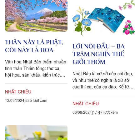
THÂN NÀY LÀ PHẬT,
LỜI NÓI ĐẦU – BA
CÕI NÀY LÀ HOA
TRĂM NGHÌN THẾ
Văn hóa Nhật Bản thấm nhuần
GIỚI THƠM
tinh thần Thiền tông: thơ ca,
Nhật Bản là xứ sở của cái đẹp,
hội họa, sân khấu, kiến trúc,
và như thế có nghĩa là xứ sở
đình viên cho đến trà đạo, hoa
của thi ca, của ca đạo. Kể từ
đạo, võ đạo… Không chỉ...
NHẬT CHIÊU
hợp tuyển thơ ca vĩ đại...
12/09/2024
525 lượt xem
NHẬT CHIÊU
06/08/2024
1,147 lượt xem