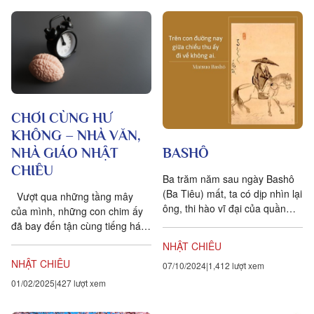
CHƠI CÙNG HƯ
KHÔNG – NHÀ VĂN,
NHÀ GIÁO NHẬT
BASHÔ
CHIÊU
Ba trăm năm sau ngày Bashô
(Ba Tiêu) mất, ta có dịp nhìn lại
Vượt qua những tầng mây
ông, thi hào vĩ đại của quần
của mình, những con chim ấy
đảo hoa anh đào, nhìn lại thơ
đã bay đến tận cùng tiếng hát,
haiku (bài...
tận cùng Thơ Ca. Dẫu vậy, đã
NHẬT CHIÊU
là Thơ Ca thì...
NHẬT CHIÊU
07/10/2024
1,412 lượt xem
01/02/2025
427 lượt xem