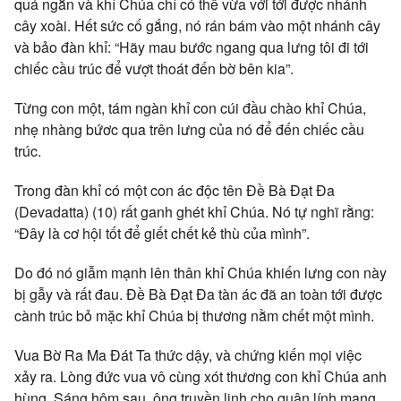
quá ngắn và khỉ Chúa chỉ có thể vừa với tới được nhánh
cây xoài. Hết sức cố gắng, nó rán bám vào một nhánh cây
và bảo đàn khỉ: “Hãy mau bước ngang qua lưng tôi đi tới
chiếc cầu trúc để vượt thoát đến bờ bên kia”.
Từng con một, tám ngàn khỉ con cúi đầu chào khỉ Chúa,
nhẹ nhàng bứơc qua trên lưng của nó để đến chiếc cầu
trúc.
Trong đàn khỉ có một con ác độc tên Ðề Bà Ðạt Ða
(Devadatta) (10) rất ganh ghét khỉ Chúa. Nó tự nghĩ rằng:
“Ðây là cơ hội tốt để giết chết kẻ thù của mình”.
Do đó nó giẫm mạnh lên thân khỉ Chúa khiến lưng con này
bị gẫy và rất đau. Ðề Bà Ðạt Ða tàn ác đã an toàn tới được
cành trúc bỏ mặc khỉ Chúa bị thương nằm chết một mình.
Vua Bờ Ra Ma Ðát Ta thức dậy, và chứng kiến mọi việc
xảy ra. Lòng đức vua vô cùng xót thương con khỉ Chúa anh
hùng. Sáng hôm sau, ông truyền lịnh cho quân lính mang