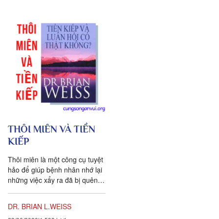
THÔI MIÊN VÀ TIỀN
KIẾP
Thôi miên là một công cụ tuyệt
hảo để giúp bệnh nhân nhớ lại
những việc xẩy ra đã bị quên
lãng từ lâu. Không có gì là
huyền bí...
DR. BRIAN L.WEISS