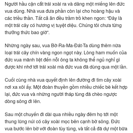
Người hầu cận cắt trái xoài ra và dâng một miếng lên đức
vua dùng. Nhà vua đưa phần còn lại cho hoàng hậu và
các triều thần. Tất cả ăn đều trầm trồ khen ngon: “Ðây là
một trái cây có hương vị tuyệt diệu. Chúng tôi chưa từng
thưởng thức bao giờ”.
Những ngày sau, vua Bờ-Ra-Ma-Ðát-Ta dùng thêm nữa
loại trái cây chín vàng ngon ngọt này. Lòng ham muốn của
đức vua mãnh liệt đến nỗi ông ta không thể ngủ nghỉ gì
được khi nhớ tới trái xoài mà đức vua đã dùng qua một lần.
Cuối cùng nhà vua quyết định lên đường đi tìm cây xoài
nơi xa xôi ấy. Một đoàn thuyền gồm nhiều chiếc bè kết hợp
lại, đức vua và những người tháp tùng đã chèo ngược
dòng sông đi lên.
Sau một chuyến đi dài qua nhiều ngày đêm họ tới một
thung lũng núi có cây xoài mọc bên cạnh bờ sông. Ðức
vua bước lên bờ với đoàn tùy tùng, và tất cả đã dự một bữa