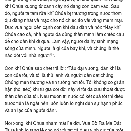
khỉ Chúa xuống từ cành cây nó đang còn bám vào. Sau
đó, người ta tắm rửa khỉ Chúa bị thương trong nước thơm
dịu dàng nhất và mặc cho nó chiếc áo vải vàng mềm mại.
Ðức vua ngồi bên cạnh con khỉ đầu đàn và hỏi: “Này khỉ
Chúa cao cả, nhà ngươi đã dùng thân mình làm chiếc cầu
để cho đàn khỉ đi qua. Làm vậy, ngươi đã hy sinh mạng
sống của mình. Ngươi là gì của bầy khỉ, và chúng là thế
nào đối với nhà ngươi?”.
Con khỉ Chúa sắp chết trả lời: “Tâu đại vương, đàn khỉ là
con của tôi, và tôi là thủ lãnh và người dẫn dắt chúng.
Chúng mến thương và tin tưởng nơi tôi. Tôi không có gì ân
hận (hối tiếc) khi từ giã cõi đời này vì tôi đã cứu thoát được
thần dân của tôi. Nếu muốn trị nước có kết quả tốt thì điều
trước tiên là ngài nên luôn luôn lo nghĩ đến sự hạnh phúc
và an lạc của người dân”.
Nói xong, khỉ Chúa nhắm mắt lìa đời. Vua Bờ Ra Ma Ðát
Ta ra lịnh lo tang lễ cho nó với tất cả điều vinh dự của một