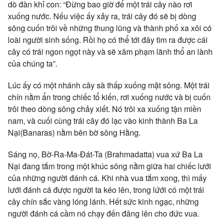
dò đàn khỉ con: “Ðừng bao giờ để một trái cây nào rơi
xuống nước. Nếu việc ấy xảy ra, trái cây đó sẽ bị dòng
sông cuốn trôi về những thung lũng và thành phố xa xôi có
loài người sinh sống. Rồi họ có thể tới đây tìm ra được cái
cây có trái ngon ngọt này và sẽ xâm phạm lãnh thổ an lành
của chúng ta”.
Lúc ấy có một nhánh cây sà thấp xuống mặt sông. Một trái
chín nằm ẩn trong chiếc tổ kiến, rơi xuống nước và bị cuốn
trôi theo dòng sông chảy xiết. Nó trôi xa xuống tận miền
nam, và cuối cùng trái cây đó lạc vào kinh thành Ba La
Nại(Banaras) nằm bên bờ sông Hằng.
Sáng nọ, Bờ-Ra-Ma-Ðát-Ta (Brahmadatta) vua xứ Ba La
Nại đang tắm trong một khúc sông nằm giữa hai chiếc lưới
của những người đánh cá. Khi nhà vua tắm xong, thì mấy
lưới đánh cá được người ta kéo lên, trong lứới có một trái
cây chín sắc vàng lóng lánh. Hết sức kinh ngạc, những
người đánh cá cầm nó chạy đến đâng lên cho đức vua.