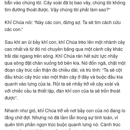
bắn vào chúng tôi. Cây xoài đã bị bao vây, chúng tôi không
tìm đường thoát được. Vậy chúng tôi phải làm sao?”
Khỉ Chúa nói: “Này các con, đừng sợ. Ta sẽ tìm cách cứu
các con.”
Sau khi an ủi bầy khỉ con, khỉ Chúa trèo lên một nhành cây
cao nhất và từ đó nó chuyền băng qua một cành cây khác
trải dài ngang trên sông. Khỉ Chúa rán hết sức lực nhảy
qua sông đặt chân xuống bờ bên kia. Nó đốn ngã, chặt một
đoạn cây trúc cẩn thận đo chiều dài, và trù tính: “Ta sẽ cột
đầu khúc cây trúc vào một thân cây ở đây và buộc đầu kia
quanh vào lưng của ta. Rồi ta sẽ nhảy trở về cây xoài và
với chiếc cầu ta thiết lập, đàn khỉ con của ta sẽ trốn thoát
được”.
Nhanh như gió, khỉ Chúa trở về nơi bầy con của nó đang lo
lắng chờ đợi. Nhưng nó đã lầm lẫn trong sự tính toán, vì
quên tính phần ngọn trúc buộc quanh lưng nó. Cành trúc