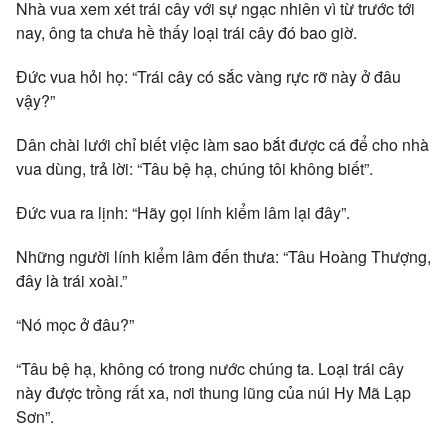
Nhà vua xem xét trái cây với sự ngạc nhiên vì từ trước tới
nay, ông ta chưa hề thấy loại trái cây đó bao giờ.
Ðức vua hỏi họ: “Trái cây có sắc vàng rực rỡ này ở đâu
vậy?”
Dân chài lưới chỉ biết việc làm sao bắt được cá để cho nhà
vua dùng, trả lời: “Tâu bệ hạ, chúng tôi không biết”.
Ðức vua ra lịnh: “Hãy gọi lính kiểm lâm lại đây”.
Những người lính kiểm lâm đến thưa: “Tâu Hoàng Thượng,
đây là trái xoài.”
“Nó mọc ở đâu?”
“Tâu bệ hạ, không có trong nước chúng ta. Loại trái cây
này được trồng rất xa, nơi thung lũng của núi Hy Mã Lạp
Sơn”.