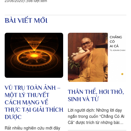
23/06/2020
1,598 lượt xem
BÀI VIẾT MỚI
VŨ TRỤ TOÀN ẢNH –
THÂN THỂ, HƠI THỞ,
MỘT LÝ THUYẾT
SINH VÀ TỬ
CÁCH MẠNG VỀ
THỰC TẠI GIẢI THÍCH
Lời người dịch: Những lời dạy
ngắn trong cuốn “Chẳng Có Ai
ĐƯỢC
Cả” được trích từ những bài
Rất nhiều nghiên cứu mới đây
pháp mà ngài Ajahn Chah đã