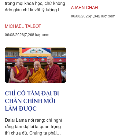
trong mọi khoa học, chứ không
dạy cho các Phật tử, nhất...
AJAHN CHAH
đơn giản chỉ là vật lý lượng tử,
đều chứng tỏ rằng vạn vật ít
06/08/2026
1,342 lượt xem
tính cá thể hơn rất nhiều so với
MICHAEL TALBOT
chúng ta tưởng. Một câu
06/08/2026
7,268 lượt xem
chuyện khoa học đang xuất
hiện cung cấp bằng chứng cho
thấy toàn bộ vật chất tồn tại
trong một mạng nhằng nhịt các
kết nối. Khía cạnh quan trọng
nhất của sự sống không còn là
vật nữa, mà là mối liên hệ giữa
các vật.
CHỈ CÓ TÂM ĐẠI BI
CHÂN CHÍNH MỚI
LÀM ĐƯỢC
Dalai Lama nói rằng: chỉ nghĩ
rằng tâm đại bi là quan trọng
thì chưa đủ. Chúng ta phải