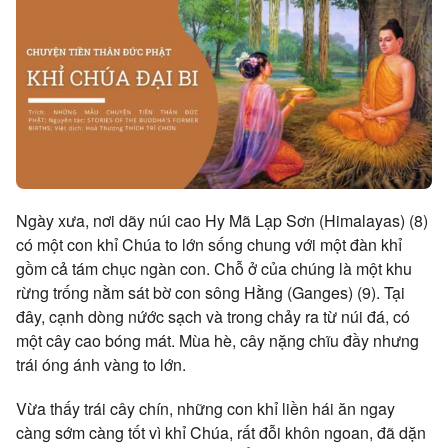
Ngày xưa, nơi dãy núi cao Hy Mã Lạp Sơn (Himalayas) (8)
có một con khỉ Chúa to lớn sống chung với một đàn khỉ
gồm cả tám chục ngàn con. Chỗ ở của chúng là một khu
rừng trống nằm sát bờ con sông Hằng (Ganges) (9). Tại
đây, cạnh dòng nứớc sạch và trong chảy ra từ núi đá, có
một cây cao bóng mát. Mùa hè, cây nặng chĩu đầy nhưng
trái óng ánh vàng to lớn.
Vừa thấy trái cây chín, những con khỉ liền hái ăn ngay
càng sớm càng tốt vì khỉ Chúa, rất đỗi khôn ngoan, đã dặn