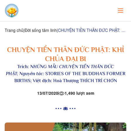
Trang chủ
Đời sống tâm linh
CHUYỆN TIỀN THÂN ĐỨC PHẬT: KHỈ CHÚA ĐẠI BI
CHUYỆN TIỀN THÂN ĐỨC PHẬT: KHỈ
CHÚA ĐẠI BI
Trích:
NHỮNG MẪU CHUYỆN TIỀN THÂN ÐỨC
PHẬT;
Nguyên tác:
STORIES OF THE BUDDHA’S FORMER
BIRTHS; Việt dịch: Hoà Thượng THÍCH TRÍ CHƠN
13/07/2020
1,490 lượt xem