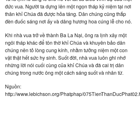
đức vua. Người ta dựng lên một ngọn tháp kỷ niệm tại nơi
thân khỉ Chúa đã được hỏa táng. Dân chúng cũng thắp
đèn đuốc sáng nơi ấy và dâng hương hoa cúng lễ cho nó.
Khi nhà vua trở về thành Ba La Nại, ông ra lịnh xây một
ngôi tháp khác để tôn thờ khỉ Chúa và khuyên bảo dân
chúng nên tỏ lòng cung kính, nhằm tưởng niệm một con
vật thật hết sức hy sinh. Suốt đời, nhà vua luôn ghi nhớ
những lời nói cuối cùng của khỉ Chúa và đã cai trị dân
chúng trong nước ông một cách sáng suốt và nhân từ.
Nguồn:
http://www.lebichson.org/Phatphap/075TienThanDucPhat02.