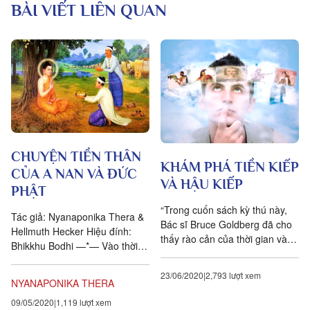
BÀI VIẾT LIÊN QUAN
CHUYỆN TIỀN THÂN
KHÁM PHÁ TIỀN KIẾP
CỦA A NAN VÀ ĐỨC
VÀ HẬU KIẾP
PHẬT
“Trong cuốn sách kỳ thú này,
Tác giả: Nyanaponika Thera &
Bác sĩ Bruce Goldberg đã cho
Hellmuth Hecker Hiệu đính:
thấy rào cản của thời gian và
Bhikkhu Bodhi —*— Vào thời
không gian, lâu nay được xem
Đức Phật Padumuttara, một
là bất biến và bất...
trăm ngàn kiếp trái đất trước,
23/06/2020
2,793 lượt xem
NYANAPONIKA THERA
khi quan sát vị thị giả...
09/05/2020
1,119 lượt xem