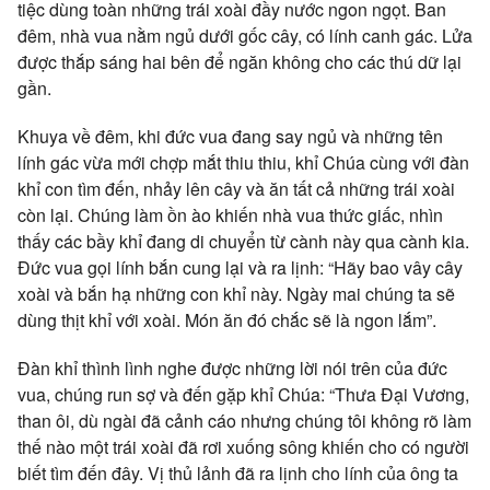
tiệc dùng toàn những trái xoài đầy nước ngon ngọt. Ban
đêm, nhà vua nằm ngủ dưới gốc cây, có lính canh gác. Lửa
được thắp sáng hai bên để ngăn không cho các thú dữ lại
gần.
Khuya về đêm, khi đức vua đang say ngủ và những tên
lính gác vừa mới chợp mắt thiu thiu, khỉ Chúa cùng với đàn
khỉ con tìm đến, nhảy lên cây và ăn tất cả những trái xoài
còn lại. Chúng làm ồn ào khiến nhà vua thức giấc, nhìn
thấy các bầy khỉ đang di chuyển từ cành này qua cành kia.
Ðức vua gọi lính bắn cung lại và ra lịnh: “Hãy bao vây cây
xoài và bắn hạ những con khỉ này. Ngày mai chúng ta sẽ
dùng thịt khỉ với xoài. Món ăn đó chắc sẽ là ngon lắm”.
Ðàn khỉ thình lình nghe được những lời nói trên của đức
vua, chúng run sợ và đến gặp khỉ Chúa: “Thưa Ðại Vương,
than ôi, dù ngài đã cảnh cáo nhưng chúng tôi không rõ làm
thế nào một trái xoài đã rơi xuống sông khiến cho có người
biết tìm đến đây. Vị thủ lảnh đã ra lịnh cho lính của ông ta