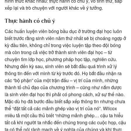
hình thức khác nhau: thực hành có chủ ý, vô tình thử, sắp
xếp lại và trò chuyện với người khác về ý tưởng.
Thực hành có chủ ý
Các huấn luyện viên bóng bầu dục ở trường đại học luôn
biết trước rằng sinh viên năm thứ nhất sẽ bị choáng ngợp ở
kỳ đầu tiên, không chỉ trong việc luyện tập theo đội bóng
mà còn trong cả việc trở thành sinh viên đại học – từ
chuyện tìm lớp học, phương pháp học tập, nghiên cứu.
Nhưng đến kỳ sau, sinh viên sẽ bắt đầu quá trình xử lý
thông tin đến với mình từ kỳ trước đó. Họ bắt đầu nhận ra
các “bộ phận” của một trận đấu – vị trí của mình, những
thành tố chủ đạo của chương trình – cũng như nắm được
là sinh viên đại học thì phải có phong cách, xử sự thế nào.
Mặc dù họ đã bước đầu biết sắp xếp thông tin nhưng chưa
thể “đặt tất cả các mảnh ghép vào vị trí của nó”. Wilcox
miêu tả một cầu thủ biết “những mảnh ghép… cậu ta hiểu
tất cả khi người ta nhắc đến chúng trong các cuộc họp, cậu
ta có thể nói rành mạch về ý nghĩa của chúng và khi thực