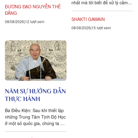
nhất mà tôi biết để xử lý cảm
Triết học Craig...
ĐƯƠNG ĐẠO NGUYỄN THẾ
xúc dai dẳng này là khẳng định
ĐĂNG
ngược lại....
SHAKTI GAWAIN
08/08/2026
12 lượt xem
08/08/2026
15 lượt xem
NĂM SỰ HƯỚNG DẪN
THỰC HÀNH
Ba Điều Kiện: Sau khi thiết lập
những Trung Tâm Tịnh Độ Học
ở một số quốc gia, chúng ta đặt
ra năm sự hướng dẫn cho các
hành giả Tịnh...