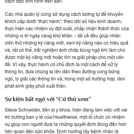
cách đọc tình hình trên sân.
Các nhà quản lý cũng sử dụng cách tương tự để khuyến
khích cấp dưới “thực hành”: theo dõi số liệu kinh doanh,
thực hiện các nhiệm vụ đột xuất, chấp nhận thách thức của
những vị trí ngày càng khó khăn – tất cả đều giúp nhân
viên thử những kỹ năng mới, xem kỹ năng nào có hiệu quả
và, rất có thể, trải nghiệm ánh chớp bùng ngộ khi làm chủ
được một kỹ năng mới hoặc tìm ra giải pháp cho một vấn
đề. Vì vậy, thực hành có chủ đích là một cách để xử lý
thông tin, đưa chúng ta lên dần theo đường cong bừng
ngô, lý giải các thông tin và, trong một số trường hợp, làm
phát sinh giây phút xuất thần.
Sự kiện bất ngờ với “Cứ thử xem”
Steve Schneider, tiến sĩ y khoa, hiện đang làm việc với vai
trò trường ban y tế của Healthwise, một tổ chức có nhiệm
vụ giúp con người đưa ra những quyết định đúng đắn hơn
liên quan đến sức khỏe. Định hướng lấy bệnh nhân là