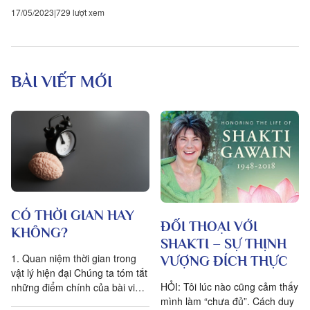
17/05/2023
729 lượt xem
BÀI VIẾT MỚI
CÓ THỜI GIAN HAY
ĐỐI THOẠI VỚI
KHÔNG?
SHAKTI – SỰ THỊNH
1. Quan niệm thời gian trong
VƯỢNG ĐÍCH THỰC
vật lý hiện đại Chúng ta tóm tắt
HỎI: Tôi lúc nào cũng cảm thấy
những điểm chính của bài viết
mình làm “chưa đủ”. Cách duy
Is time an illusion? của Giáo sư