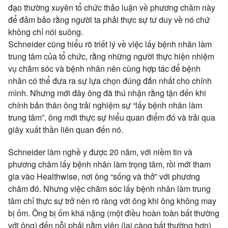
đạo thường xuyên tổ chức thảo luận về phương châm này
để đảm bảo rằng người ta phải thực sự tư duy về nó chứ
không chỉ nói suông.
Schneider cũng hiểu rõ triết lý về việc lấy bệnh nhân làm
trung tâm của tổ chức, rằng những người thực hiện nhiệm
vụ chăm sóc và bệnh nhân nên cùng hợp tác để bệnh
nhân có thể đưa ra sự lựa chọn đúng đắn nhất cho chính
mình. Nhưng mới đây ông đã thú nhận rằng tận đến khi
chính bản thân ông trải nghiệm sự “lấy bệnh nhân làm
trung tâm”, ông mới thực sự hiểu quan điểm đó và trải qua
giây xuất thần liên quan đến nó.
Schneider làm nghề y được 20 năm, với niềm tin và
phương châm lấy bệnh nhân làm trọng tâm, rồi mới tham
gia vào Healthwise, nơi ông “sống và thở” với phương
châm đó. Nhưng việc chăm sóc lấy bệnh nhân làm trung
tâm chỉ thực sự trở nên rõ ràng với ông khi ông không may
bị ốm. Ông bị ốm khá nặng (một điều hoàn toàn bất thường
với ông) đến nỗi phải nằm viện (lại càng bất thường hơn)