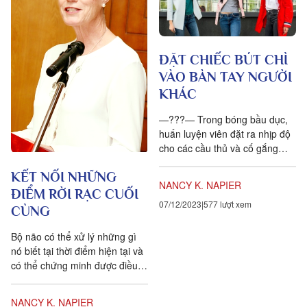
ĐẶT CHIẾC BÚT CHÌ
VÀO BÀN TAY NGƯỜI
KHÁC
—???— Trong bóng bầu dục,
huấn luyện viên đặt ra nhịp độ
cho các cầu thủ và cố gắng
giúp các cầu thủ nhanh chóng
KẾT NỐI NHỮNG
đạt đến khoảnh khắc bừng...
NANCY K. NAPIER
ĐIỂM RỜI RẠC CUỐI
07/12/2023
577 lượt xem
CÙNG
Bộ não có thể xử lý những gì
nó biết tại thời điểm hiện tại và
có thể chứng minh được điều
đó. Khi vươn lên một tầm hiểu
biết...
NANCY K. NAPIER