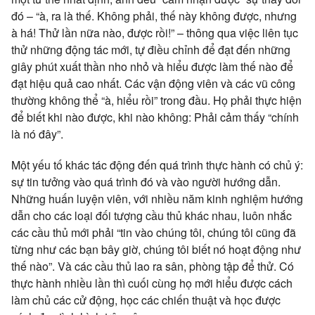
đó – “à, ra là thế. Không phải, thế này không được, nhưng
à há! Thử lần nữa nào, được rồi!” – thông qua việc liên tục
thử những động tác mới, tự điều chỉnh để đạt đến những
giây phút xuất thần nho nhỏ và hiểu được làm thế nào để
đạt hiệu quả cao nhất. Các vận động viên và các vũ công
thường không thể “à, hiểu rồi” trong đầu. Họ phải thực hiện
để biết khi nào được, khi nào không: Phải cảm thấy “chính
là nó đây”.
Một yếu tố khác tác động đến quá trình thực hành có chủ ý:
sự tin tưởng vào quá trình đó và vào người hướng dẫn.
Những huấn luyện viên, với nhiều năm kinh nghiệm hướng
dẫn cho các loại đối tượng cầu thủ khác nhau, luôn nhắc
các cầu thủ mới phải “tin vào chúng tôi, chúng tôi cũng đã
từng như các bạn bây giờ, chúng tôi biết nó hoạt động như
thế nào”. Và các cầu thủ lao ra sân, phòng tập để thử. Có
thực hành nhiều lần thì cuối cùng họ mới hiểu được cách
làm chủ các cử động, học các chiến thuật và học được