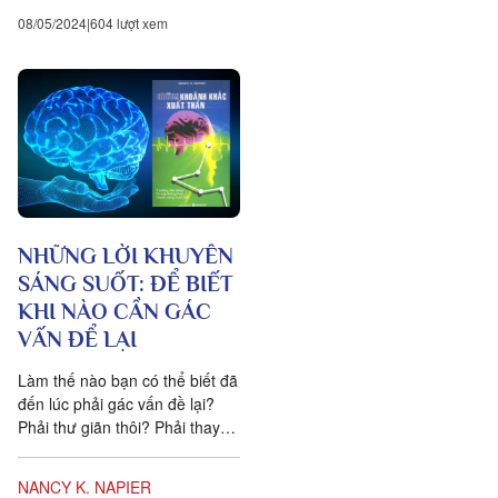
08/05/2024
604 lượt xem
NHỮNG LỜI KHUYÊN
SÁNG SUỐT: ĐỂ BIẾT
KHI NÀO CẦN GÁC
VẤN ĐỂ LẠI
Làm thế nào bạn có thể biết đã
đến lúc phải gác vấn đề lại?
Phải thư giãn thôi? Phải thay
đổi hoạt động đang làm để giải
quyết vấn...
NANCY K. NAPIER