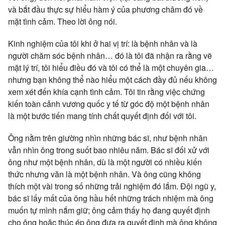
và bắt đầu thực sự hiểu hàm ý của phương châm đó về
mặt tình cảm. Theo lời ông nói.
Kinh nghiệm của tôi khi ở hai vị trí: là bệnh nhân và là
người chăm sóc bệnh nhân… đó là tôi đã nhận ra rằng vẽ
mặt lý trí, tôi hiểu điều đó và tôi có thể là một chuyên gia…
nhưng bạn không thể nào hiểu một cách đầy đủ nếu không
xem xét đến khía cạnh tình cảm. Tôi tin rằng việc chứng
kiến toàn cảnh vương quốc y tế từ góc độ một bệnh nhân
là một bước tiến mang tính chất quyết định đối với tôi.
Ông nằm trên giường nhìn những bác sĩ, như bệnh nhân
vẫn nhìn ông trong suốt bao nhiêu năm. Bác sĩ đối xử với
ông như một bệnh nhân, dù là một người có nhiều kiến
thức nhưng văn là một bệnh nhân. Và ông cũng không
thích một vài trong số những trải nghiệm đó lắm. Đội ngũ y,
bác sĩ lấy mất của ông hầu hết những trách nhiệm mà ông
muốn tự mình nắm giữ; ông cảm thấy họ đang quyết định
cho ông hoặc thúc ép ông đưa ra quyết định mà ông không