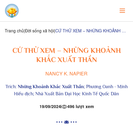
Trang chủ
Đời sống xã hội
CỨ THỬ XEM – NHỮNG KHOẢNH KHẮC XUẤT THẦN
CỨ THỬ XEM – NHỮNG KHOẢNH
KHẮC XUẤT THẦN
NANCY K. NAPIER
Trích:
Những Khoảnh Khắc Xuất Thần
; Phương Oanh - Minh
Hiếu dịch;
Nhà Xuất Bản Đại Học Kinh Tế Quốc Dân
19/09/2024
496 lượt xem