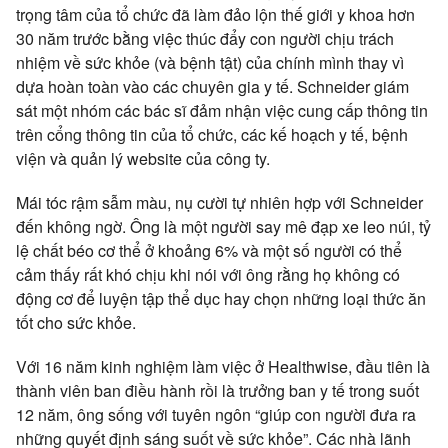
trọng tâm của tổ chức đã làm đảo lộn thế giới y khoa hơn
30 năm trước bằng việc thúc đẩy con người chịu trách
nhiệm về sức khỏe (và bệnh tật) của chính mình thay vì
dựa hoàn toàn vào các chuyên gia y tế. Schneider giám
sát một nhóm các bác sĩ đảm nhận việc cung cấp thông tin
trên cổng thông tin của tổ chức, các kế hoạch y tế, bệnh
viện và quản lý website của công ty.
Mái tóc rậm sẫm màu, nụ cười tự nhiên hợp với Schneider
đến không ngờ. Ông là một người say mê đạp xe leo núi, tỷ
lệ chất béo cơ thể ở khoảng 6% và một số người có thể
cảm thấy rất khó chịu khi nói với ông rằng họ không có
động cơ để luyện tập thể dục hay chọn những loại thức ăn
tốt cho sức khỏe.
Với 16 năm kinh nghiệm làm việc ở Healthwise, đầu tiên là
thành viên ban điều hành rồi là trưởng ban y tế trong suốt
12 năm, ông sống với tuyên ngôn “giúp con người đưa ra
những quyết định sáng suốt về sức khỏe”. Các nhà lãnh