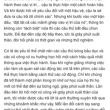
hành theo các vị trí… cậu ta thực hiện một cách hoàn hảo.
Và khi được hỏi về yêu cầu đối với một hậu vệ, cậu ta sẽ
đưa ra câu trả lời chính xác”. Nhưng khi bước vào một trận
đấu, “đặt tất cả các mảnh ghép vào vị trí của nó”, thông tin
không còn “tách biệt” nữa thì các cầu thủ bắt đầu chùn
bước. Để đạt đến cấp độ tiếp theo, tức là giây phút xuất
thần, đòi hỏi phải có thời gian và những thử nghiệm.
Có lẽ do yếu tố thể chất nên các cầu thủ bóng bầu dục và
các vũ công có xu hướng học hỏi một cách hiệu quả nhất
thông qua việc thực hành. Sau khi nghe giảng những việc
cần làm và quan sát các động tác mô tả trên phim, các cầu
thả thực hành bằng cách thử các cử động. Chỉ khi chúng
đã trở thành một phần trong trí nhớ cơ học của họ thì họ
mới có thể đạt đến sự bừng ngộ, giây phút xuất thần. Lần
đầu tiên tôi hỏi một vũ công về giây phút xuất thần của
anh, tôi nhân được câu trả lời là anh thường xuyên trải qua
những khoảnh khắc như vậy. Mỗi lần đổi cánh tay sang
một tư thế nhất định, anh đều “cảm nhận được” sự thay đổi