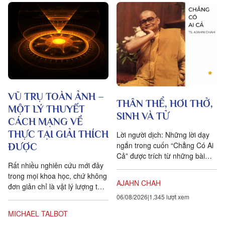
VŨ TRỤ TOÀN ẢNH –
THÂN THỂ, HƠI THỞ,
MỘT LÝ THUYẾT
SINH VÀ TỬ
CÁCH MẠNG VỀ
THỰC TẠI GIẢI THÍCH
Lời người dịch: Những lời dạy
ngắn trong cuốn “Chẳng Có Ai
ĐƯỢC
Cả” được trích từ những bài
Rất nhiều nghiên cứu mới đây
pháp mà ngài Ajahn Chah đã
trong mọi khoa học, chứ không
dạy cho các Phật tử, nhất...
AJAHN CHAH
đơn giản chỉ là vật lý lượng tử,
đều chứng tỏ rằng vạn vật ít
06/08/2026
1,345 lượt xem
tính cá thể hơn rất nhiều so với
MICHAEL TALBOT
chúng ta tưởng. Một câu