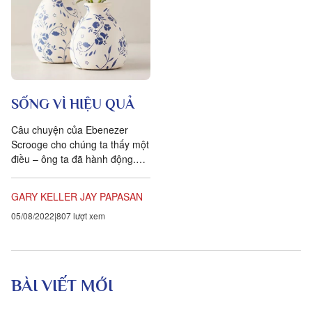
SỐNG VÌ HIỆU QUẢ
Câu chuyện của Ebenezer
Scrooge cho chúng ta thấy một
điều – ông ta đã hành động.
Đam mê mục đích mới mẻ và
được khuyến khích bởi ưu
GARY KELLER
JAY PAPASAN
tiên...
05/08/2022
807 lượt xem
BÀI VIẾT MỚI