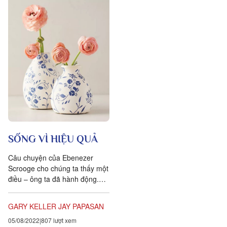
SỐNG VÌ HIỆU QUẢ
Câu chuyện của Ebenezer
Scrooge cho chúng ta thấy một
điều – ông ta đã hành động.
Đam mê mục đích mới mẻ và
được khuyến khích bởi ưu
GARY KELLER
JAY PAPASAN
tiên...
05/08/2022
807 lượt xem