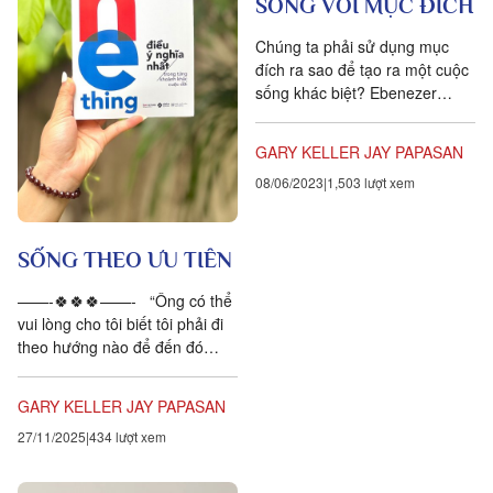
SỐNG VỚI MỤC ĐÍCH
Chúng ta phải sử dụng mục
đích ra sao để tạo ra một cuộc
sống khác biệt? Ebenezer
Scrooge sẽ chỉ cho chúng ta
cách. Lạnh lùng, keo kiệt và...
GARY KELLER
JAY PAPASAN
08/06/2023
1,503 lượt xem
SỐNG THEO ƯU TIÊN
——-🍀🍀🍀——- “Ông có thể
vui lòng cho tôi biết tôi phải đi
theo hướng nào để đến đó
không ạ?” “Điều đó phụ thuộc
vào việc cô muốn...
GARY KELLER
JAY PAPASAN
27/11/2025
434 lượt xem