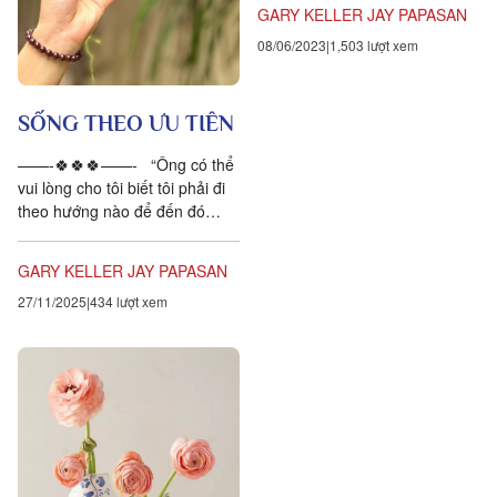
cách. Lạnh lùng, keo kiệt và...
GARY KELLER
JAY PAPASAN
08/06/2023
1,503 lượt xem
SỐNG THEO ƯU TIÊN
——-🍀🍀🍀——- “Ông có thể
vui lòng cho tôi biết tôi phải đi
theo hướng nào để đến đó
không ạ?” “Điều đó phụ thuộc
vào việc cô muốn...
GARY KELLER
JAY PAPASAN
27/11/2025
434 lượt xem