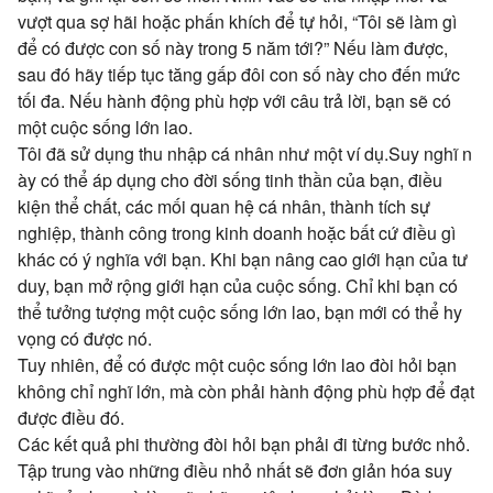
vượt qua sợ hãi hoặc phấn khích để tự hỏi, “Tôi sẽ làm gì
để có được con số này trong 5 năm tới?” Nếu làm được,
sau đó hãy tiếp tục tăng gấp đôi con số này cho đến mức
tối đa. Nếu hành động phù hợp với câu trả lời, bạn sẽ có
một cuộc sống lớn lao.
Tôi đã sử dụng thu nhập cá nhân như một ví dụ.Suy nghĩ n
ày có thể áp dụng cho đời sống tinh thần của bạn, điều
kiện thể chất, các mối quan hệ cá nhân, thành tích sự
nghiệp, thành công trong kinh doanh hoặc bất cứ điều gì
khác có ý nghĩa với bạn. Khi bạn nâng cao giới hạn của tư
duy, bạn mở rộng giới hạn của cuộc sống. Chỉ khi bạn có
thể tưởng tượng một cuộc sống lớn lao, bạn mới có thể hy
vọng có được nó.
Tuy nhiên, để có được một cuộc sống lớn lao đòi hỏi bạn
không chỉ nghĩ lớn, mà còn phải hành động phù hợp để đạt
được điều đó.
Các kết quả phi thường đ
ò
i hỏi bạn phải đi từng
bước nhỏ.
Tập trung vào những điều nhỏ nhất sẽ đơn giản hóa suy