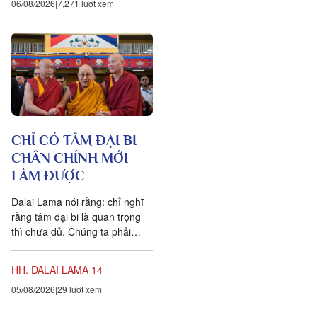
06/08/2026
7,271 lượt xem
chuyện khoa học đang xuất
hiện cung cấp bằng chứng cho
thấy toàn bộ vật chất tồn tại
trong một mạng nhằng nhịt các
kết nối. Khía cạnh quan trọng
nhất của sự sống không còn là
vật nữa, mà là mối liên hệ giữa
các vật.
CHỈ CÓ TÂM ĐẠI BI
CHÂN CHÍNH MỚI
LÀM ĐƯỢC
Dalai Lama nói rằng: chỉ nghĩ
rằng tâm đại bi là quan trọng
thì chưa đủ. Chúng ta phải
chuyển hóa các suy nghĩ và
hành vi của mình hàng...
HH. DALAI LAMA 14
05/08/2026
29 lượt xem