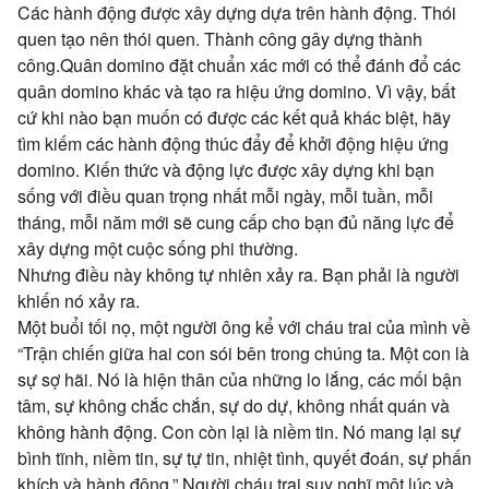
Các hành động được xây dựng dựa trên hành động. Thói
quen tạo nên thói quen. Thành công
gây dựng thành
công.
Quân domino đặt chuẩn xác mới có thể đánh đổ các
quân
domino khác và tạo ra hiệu ứng domino. Vì vậy, b
ấ
t
cứ khi nào bạn muốn có được các kết quả khác biệt, hãy
tìm kiếm các hành động thúc đẩy để khởi động hiệu ứng
domino. Kiến thức và động lực được xây dựng khi bạn
sống với điều quan trọng nhất mỗi ngày, m
ỗ
i tuần, mỗi
tháng, mỗi năm mới sẽ cung cấp cho bạn đủ năng lực để
xây dựng một cuộc sống phi thường.
Nhưng điều này không tự nhiên xảy ra. Bạn phải
là người
khiến nó xảy ra.
Một buổi tối nọ, một người ông kể với cháu trai của mình về
“Trận chiến giữa hai con sói bên trong chúng ta. Một con là
sự sợ hãi. Nó là hiện thân của những lo lắng, các mối bận
tâm, sự không chắc chắn, sự do dự, không nhất quán và
không hành động. Con còn lại là niềm tin. Nó mang lại sự
bình tĩnh, niềm tin, sự tự tin, nhiệt tình, quyết đoán, sự phấn
khích và hành động.” Người cháu trai suy nghĩ một lúc và