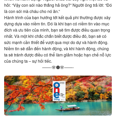
hỏi: “Vậy con sói nào thắng hả ông?” Người ông trả lời: “Đó
là con sói mà cháu cho nó ăn.”
Hành trình của bạn hướng tới kết quả phi thường được xây
dựng dựa vào niềm tin. Đó là khi bạn có niềm tin vào mục
đích và ưu tiên của mình, bạn sẽ tìm được điều quan trọng
nhất. Và một khi chắc chắn biết được điều đó, bạn sẽ có
sức mạnh cần thiết để vượt qua mọi do dự và hành động.
Niềm tin sẽ dẫn đến hành động, và khi hành động, chúng
ta sẽ tránh được điều có thể làm glảm hoặc hạn chế nỗ lực
của chúng ta – sự hối tiếc.
——-🌸🟠🌸——-