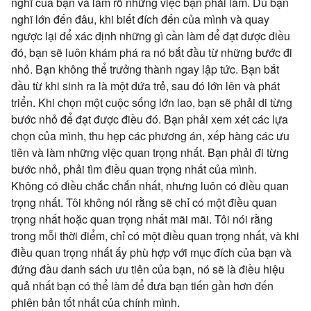
nghĩ của bạn và làm rõ những việc bạn phải làm. Dù bạn
nghĩ lớn đến đâu, khi biết đích đến của mình và quay
ngược lại để xác định những gì cần làm
để đạt được điều
đó, bạn sẽ luôn khám phá ra nó bắt đầu từ những bước đi
nhỏ. Bạn không thể trưởng thành ngay lập tức. Bạn bắt
đầu từ khi sinh ra là một đứa trẻ, sau đó lớn lên và phát
triển. Khi chọn một cuộc sống lớn lao, bạn sẽ phải di từng
bước nhỏ để đạt được điều đó. Bạn phải xem xét các lựa
chọn của mình, thu hẹp các phương án, xếp hàng các ưu
tiên và làm những việc quan trọng nhất. Bạn phải đi từng
bước nhỏ, phải tìm điều quan trọng nhất của mình.
Không có điều chắc chắn nhất, nhưng luôn có điều quan
trọng nhất. Tôi không nói rằng sẽ chỉ có một điều quan
trọng nhất hoặc quan trọng nhất mãi mãi. Tôi nói rằng
trong mỗi thời điểm, chỉ có một điều quan trọng nhất, và khi
điều quan trọng nhất ấy phù hợp với mục đích của bạn và
đứng đầu danh sách ưu tiên của bạn, nó sẽ là điều hiệu
quả nhất bạn có thể làm để đưa bạn tiến gần hơn đến
phiên bản tốt nhất của chính mình.