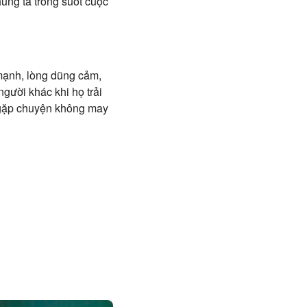
úng ta trong suốt cuộc
c mạnh, lòng dũng cảm,
người khác khi họ trải
ọ gặp chuyện không may