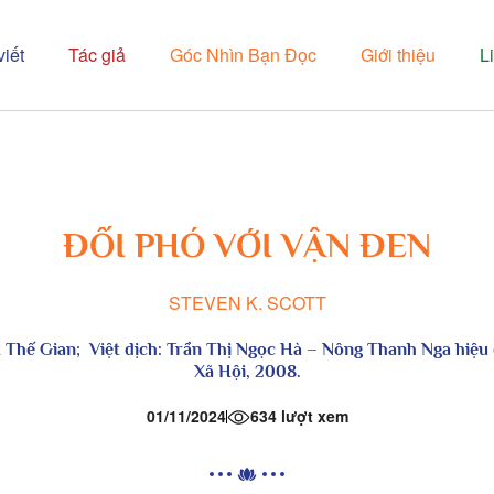
viết
Tác giả
Góc Nhìn Bạn Đọc
Giới thiệu
L
ĐỐI PHÓ VỚI VẬN ĐEN
STEVEN K. SCOTT
t Thế Gian; Việt dịch: Trần Thị Ngọc Hà – Nông Thanh Nga hiệu
Xã Hội, 2008.
01/11/2024
634 lượt xem