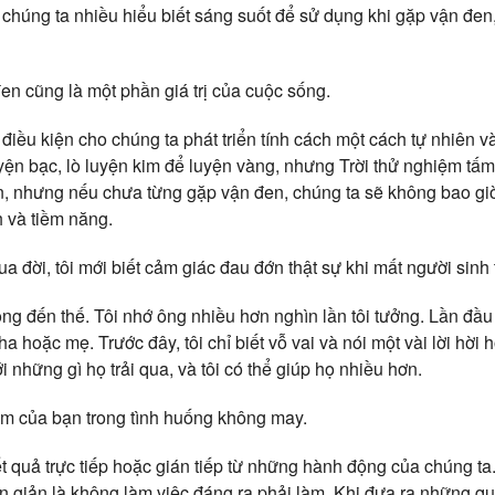
húng ta nhiều hiểu biết sáng suốt để sử dụng khi gặp vận đe
en cũng là một phần giá trị của cuộc sống.
 điều kiện cho chúng ta phát triển tính cách một cách tự nhiê
uyện bạc, lò luyện kim để luyện vàng, nhưng Trời thử nghiệm tấ
đen, nhưng nếu chưa từng gặp vận đen, chúng ta sẽ không bao giờ
 và tiềm năng.
ua đời, tôi mới biết cảm giác đau đớn thật sự khi mất người sinh
ng đến thế. Tôi nhớ ông nhiều hơn nghìn lần tôi tưởng. Lần đầu 
 hoặc mẹ. Trước đây, tôi chỉ biết vỗ vai và nói một vài lời hời h
i những gì họ trải qua, và tôi có thể giúp họ nhiều hơn.
ệm của bạn trong tình huống không may.
t quả trực tiếp hoặc gián tiếp từ những hành động của chúng ta
n giản là không làm việc đáng ra phải làm. Khi đưa ra những qu