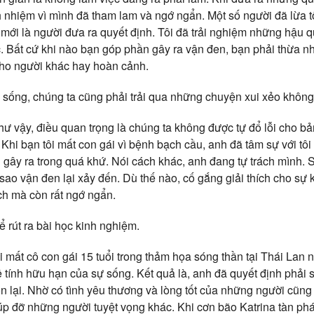
h nhiệm vì mình đã tham lam và ngớ ngẩn. Một số người đã lừa tôi
i mới là người đưa ra quyết định. Tôi đã trải nghiệm những hậ
. Bất cứ khi nào bạn góp phần gây ra vận đen, bạn phải thừa n
cho người khác hay hoàn cảnh.
c sống, chúng ta cũng phải trải qua những chuyện xui xẻo khôn
hư vậy, điều quan trọng là chúng ta không được tự đổ lỗi cho b
Khi bạn tôi mất con gái vì bệnh bạch cầu, anh đã tâm sự với tôi 
h gây ra trong quá khứ. Nói cách khác, anh đang tự trách mình. 
i sao vận đen lại xảy đến. Dù thế nào, cố gắng giải thích cho s
ích mà còn rất ngớ ngẩn.
 rút ra bài học kinh nghiệm.
 mất cô con gái 15 tuổi trong thảm họa sóng thần tại Thái Lan
ề tính hữu hạn của sự sống. Kết quả là, anh đã quyết định phải 
òn lại. Nhờ có tình yêu thương và lòng tốt của những người cũng
iúp đỡ những người tuyệt vọng khác. Khi cơn bão Katrina tàn ph