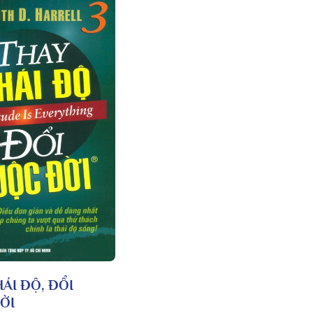
ÁI ĐỘ, ĐỔI
ỜI