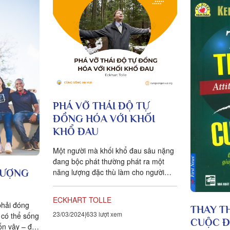
PHÁ VỠ THÁI ĐỘ TỰ
ĐỒNG HÓA VỚI KHỐI
KHỔ ĐAU
Một người mà khối khổ đau sâu nặng
đang bộc phát thường phát ra một
năng lượng đặc thù làm cho người
VƯỢNG
khác cảm thấy rất khó chịu. Khi gặp...
ECKHART TOLLE
phải đóng
THAY TH
23/03/2024
633 lượt xem
 có thể sống
CUỘC Đ
ốn vậy – đó