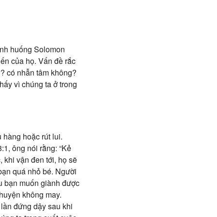
tình huống Solomon
iến của họ. Vấn đề rắc
ng? có nhẫn tâm không?
ấy vì chúng ta ở trong
 hàng hoặc rút lui.
1, ông nói rằng: “Kẻ
 khi vận đen tới, họ sẽ
 bạn quá nhỏ bé. Người
nếu bạn muốn giành được
 chuyện không may.
 lần đứng dậy sau khi