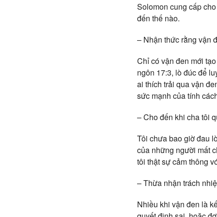
Solomon cung cấp cho c
đến thế nào.
– Nhận thức rằng vận đ
Chỉ có vận đen mới tạo
ngôn 17:3, lò đúc để l
ai thích trải qua vận 
sức mạnh của tính cách
– Cho đến khi cha tôi q
Tôi chưa bao giờ đau lò
của những người mất cha
tôi thật sự cảm thông vớ
– Thừa nhận trách nhi
Nhiều khi vận đen là kế
quyết định sai, hoặc đơ