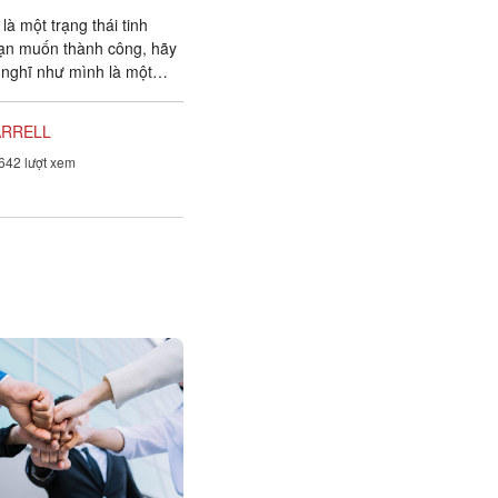
à một trạng thái tinh
ạn muốn thành công, hãy
 nghĩ như mình là một
 công. – Joyce Brother
ARRELL
642 lượt xem