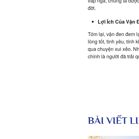
vấp ngã, chúng ta được
đời.
Lợi Ích Của Vận 
Tóm lại, vận đen đem lạ
lòng tốt, tình yêu, tính
qua chuyện xui xẻo. Nh
chính là người đã trải
BÀI VIẾT 