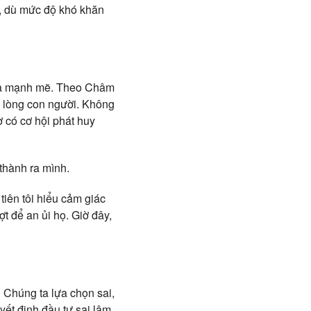
n, dù mức độ khó khăn
n và mạnh mẽ. Theo Châm
m lòng con người. Không
 có cơ hội phát huy
 thành ra mình.
tiên tôi hiểu cảm giác
ợt để an ủi họ. Giờ đây,
. Chúng ta lựa chọn sai,
yết định đầu tư sai lâm,