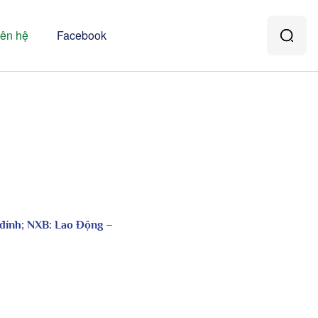
iên hệ
Facebook
 đính; NXB: Lao Động –