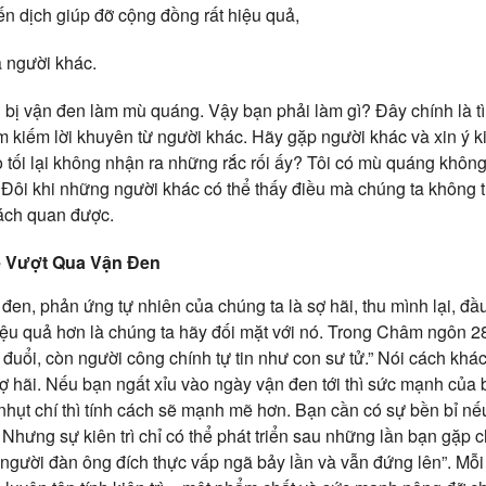
iến dịch giúp đỡ cộng đồng rất hiệu quả,
 người khác.
 bị vận đen làm mù quáng. Vậy bạn phải làm gì? Đây chính là 
m kiếm lời khuyên từ người khác. Hãy gặp người khác và xin ý k
sao tối lại không nhận ra những rắc rối ấy? Tôi có mù quáng khô
ôi khi những người khác có thể thấy điều mà chúng ta không th
ách quan được.
ể Vượt Qua Vận Đen
đen, phản ứng tự nhiên của chúng ta là sợ hãi, thu mình lại, đầu
u quả hơn là chúng ta hãy đối mặt với nó. Trong Châm ngôn 28:
đuổi, còn người công chính tự tin như con sư tử.” Nói cách khác,
sợ hãi. Nếu bạn ngất xỉu vào ngày vận đen tới thì sức mạnh của
nhụt chí thì tính cách sẽ mạnh mẽ hơn. Bạn cần có sự bền bỉ 
 Nhưng sự kiên trì chỉ có thể phát triển sau những lần bạn gặp
người đàn ông đích thực vấp ngã bảy lần và vẫn đứng lên”. Mỗi