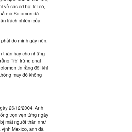
 về các cơ hội tôi có,
u quả mà Solomon đã
hận trách nhiệm của
g phải do mình gây nên.
ản thân hay cho những
rằng Trời trừng phạt
Solomon tin rằng đôi khi
ự không may đó không
 ngày 26/12/2004. Anh
sống trọn vẹn từng ngày
 bị mất người thân như
á vịnh Mexico, anh đã