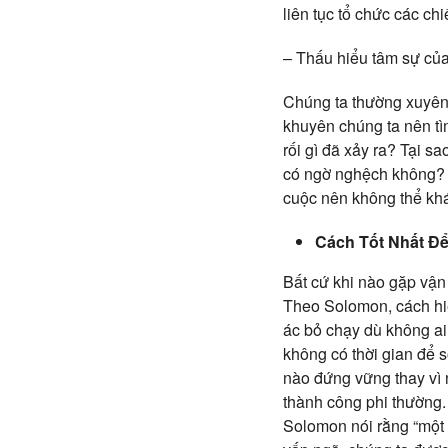
liên tục tổ chức các ch
– Thấu hiểu tâm sự của
Chúng ta thường xuyên
khuyên chúng ta nên tì
rối gì đã xảy ra? Tại 
có ngờ nghệch không? Đ
cuộc nên không thể kh
Cách Tốt Nhất Đ
Bất cứ khi nào gặp vận 
Theo Solomon, cách hiệ
ác bỏ chạy dù không ai 
không có thời gian để 
nào đứng vững thay vì 
thành công phi thường.
Solomon nói rằng “một 