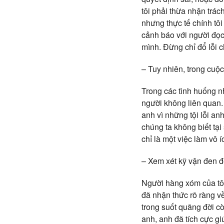
tôi phải thừa nhận trác
nhưng thực tế chính tô
cảnh báo với người đọc
mình. Đừng chỉ đổ lỗi 
– Tuy nhiên, trong cuộ
Trong các tình huống n
người không liên quan. 
anh vì những tội lỗi an
chúng ta không biết tạ
chỉ là một việc làm vô 
– Xem xét kỹ vận đen để
Người hàng xóm của tôi
đã nhận thức rõ ràng v
trong suốt quãng đời c
anh, anh đã tích cực g