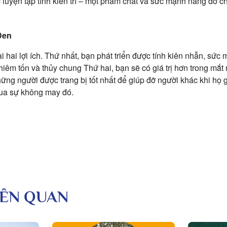
 luyện tập tính kiên trì – một phẩm chất và sức mạnh nâng đỡ ch
Đen
i hai lợi ích. Thứ nhất, bạn phát triển được tính kiên nhẫn, sứ
 khiêm tốn và thủy chung Thứ hai, bạn sẽ có giá trị hơn trong mắt 
ững người được trang bị tốt nhất để giúp đỡ người khác khi h
 qua sự không may đó.
LIÊN QUAN