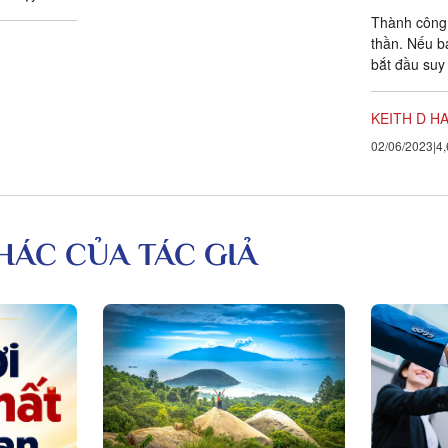
.
Thành công l
thần. Nếu b
bắt đầu suy
người thành
Thái độ...
KEITH D H
02/06/2023
4,
KHÁC CỦA TÁC GIẢ