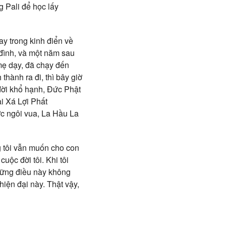
g Pali để học lấy
ay trong kinh điển về
 đình, và một năm sau
 mẹ dạy, đã chạy đến
hành ra đi, thì bây giờ
đời khổ hạnh, Đức Phật
ài Xá Lợi Phất
ược ngôi vua, La Hầu La
ng tôi vẫn muốn cho con
uộc đời tôi. Khi tôi
hững điều này không
hiện đại này. Thật vậy,