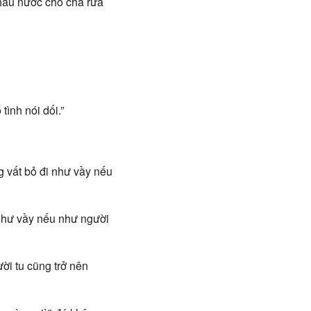
thau nước cho cha rửa
ình nói dối.”
g vất bỏ đi như vầy nếu
 như vầy nếu như người
ời tu cũng trở nên