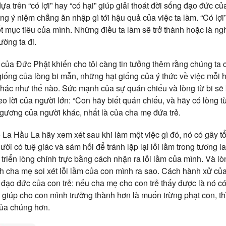
a trên “có lợi” hay “có hại” giúp giải thoát đời sống đạo đức củ
g ý niệm chẳng ăn nhập gì tới hậu quả của việc ta làm. “Có lợi”
t mục tiêu của mình. Những điều ta làm sẽ trở thành hoặc là ng
ường ta đi.
ủa Đức Phật khiến cho tôi càng tin tưởng thêm rằng chúng ta 
giống của lòng bi mẫn, những hạt giống của ý thức về việc mỗi
hác như thế nào. Sức mạnh của sự quán chiếu và lòng từ bi sẽ
eo lời của người lớn: “Con hãy biết quán chiếu, và hãy có lòng từ
 gương của người khác, nhất là của cha mẹ đứa trẻ.
La Hầu La hãy xem xét sau khi làm một việc gì đó, nó có gây tổ
ười có tuệ giác và sám hối để tránh lặp lại lỗi lầm trong tương l
triển lòng chính trực bằng cách nhận ra lỗi lầm của mình. Và lò
ch cha mẹ soi xét lỗi lầm của con mình ra sao. Cách hành xử c
 đạo đức của con trẻ: nếu cha mẹ cho con trẻ thấy được là nó có
giúp cho con mình trưởng thành hơn là muốn trừng phạt con, thì
của chúng hơn.