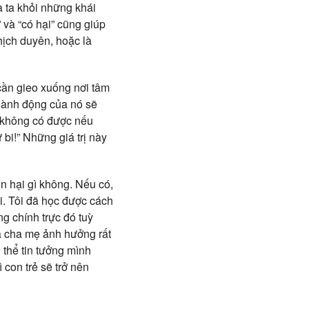
a ta khỏi những khái
 và “có hại” cũng giúp
hịch duyên, hoặc là
cần gieo xuống nơi tâm
 hành động của nó sẽ
 không có được nếu
 bi!” Những giá trị này
n hại gì không. Nếu có,
ai. Tôi đã học được cách
ng chính trực đó tuỳ
ủa cha mẹ ảnh hưởng rất
 thể tin tưởng mình
 con trẻ sẽ trở nên