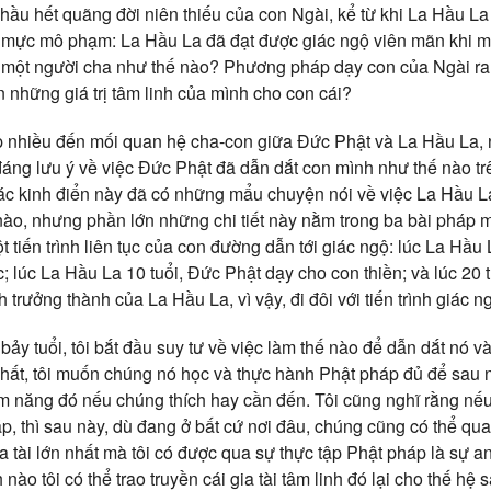
 hầu hết quãng đời niên thiếu của con Ngài, kể từ khi La Hầu La 
t mực mô phạm: La Hầu La đã đạt được giác ngộ viên mãn khi mới
là một người cha như thế nào? Phương pháp dạy con của Ngài r
n những giá trị tâm linh của mình cho con cái?
p nhiều đến mối quan hệ cha-con giữa Đức Phật và La Hầu La, 
đáng lưu ý về việc Đức Phật đã dẫn dắt con mình như thế nào t
ác kinh điển này đã có những mẩu chuyện nói về việc La Hầu La
ào, nhưng phần lớn những chi tiết này nằm trong ba bài pháp m
ột tiến trình liên tục của con đường dẫn tới giác ngộ: lúc La Hầu
 lúc La Hầu La 10 tuổi, Đức Phật dạy cho con thiền; và lúc 20 t
nh trưởng thành của La Hầu La, vì vậy, đi đôi với tiến trình giác
n bảy tuổi, tôi bắt đầu suy tư về việc làm thế nào để dẫn dắt nó v
 nhất, tôi muốn chúng nó học và thực hành Phật pháp đủ để sau 
ềm năng đó nếu chúng thích hay cần đến. Tôi cũng nghĩ rằng nếu
, thì sau này, dù đang ở bất cứ nơi đâu, chúng cũng có thể qua
 gia tài lớn nhất mà tôi có được qua sự thực tập Phật pháp là sự an
ch nào tôi có thể trao truyền cái gia tài tâm linh đó lại cho thế h