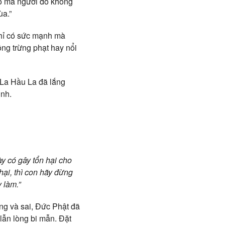
nào mà người đó không
ùa.”
chỉ có sức mạnh mà
ông trừng phạt hay nổi
g La Hầu La đã lắng
ình.
ày có gây tổn hại cho
hại, thì con hãy đừng
 làm.”
úng và sai, Đức Phật đã
 lẫn lòng bi mẫn. Đặt