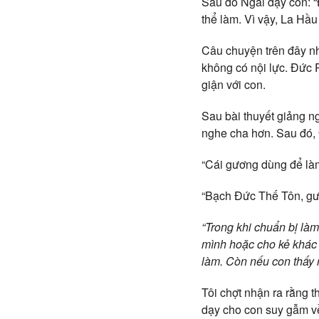
Sau đó Ngài dạy con: “Đ
thể làm. Vì vậy, La Hầu
Câu chuyện trên đây nh
không có nội lực. Đức P
giận với con.
Sau bài thuyết giảng n
nghe cha hơn. Sau đó, 
“Cái gương dùng để làm
“Bạch Đức Thế Tôn, gươ
“Trong khi chuẩn bị làm
mình hoặc cho kẻ khác 
làm. Còn nếu con thấy r
Tôi chợt nhận ra rằng t
dạy cho con suy gẫm về 