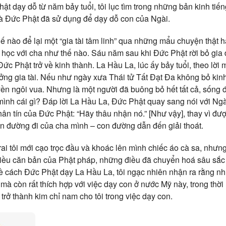
t dạy dỗ từ năm bảy tuổi, tôi lục tìm trong những bản kinh tiến
Đức Phật đã sử dụng để dạy dỗ con của Ngài.
hế nào để lại một “gia tài tâm linh” qua những mẩu chuyện thật h
 học với cha như thế nào. Sáu năm sau khi Đức Phật rời bỏ gia
Đức Phật trở về kinh thành. La Hầu La, lúc ấy bảy tuổi, theo lời
ng gia tài. Nếu như ngày xưa Thái tử Tất Đạt Đa không bỏ kinh t
ền ngôi vua. Nhưng là một người đã buông bỏ hết tất cả, sống 
 mình cái gì? Đáp lời La Hầu La, Đức Phật quay sang nói với Ng
thân tín của Đức Phật: “Hãy thâu nhận nó.” [Như vậy], thay vì đ
 đường đi của cha mình – con đường dẫn đến giải thoát.
rai tôi mới cạo trọc đầu và khoác lên mình chiếc áo cà sa, như
điều căn bản của Phật pháp, những điều đã chuyển hoá sâu sắc c
ề cách Đức Phật dạy La Hầu La, tôi ngạc nhiên nhận ra rằng n
 còn rất thích hợp với việc dạy con ở nước Mỹ này, trong thời 
rở thành kim chỉ nam cho tôi trong việc dạy con.