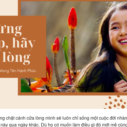
ng chặt cánh cửa lòng mình sẽ luôn chỉ sống một cuộc đời nhàm 
 này qua ngày khác. Dù họ có muốn làm điều gì đó mới mẻ cũng