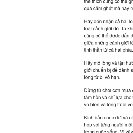
thể thích cũng có thể 
quá căm ghét mà hãy m
Hãy đón nhận cả hai lo
loại cảnh giới đó. Ta 
cũng có thể được dẫn 
giữa những cảnh giới tố
tinh thần từ cả hai phía.
Hãy mở lòng và tận hưở
giới chuẩn bị để dành s
lòng từ bi vô hạn.
Đừng từ chối cơn mưa c
tâm hồn và chỉ lựa chon
vô biên và lòng từ bi v
Kịch bản cuộc đời và c
hợp với từng người một
trong cuộc sống. Vì vậ