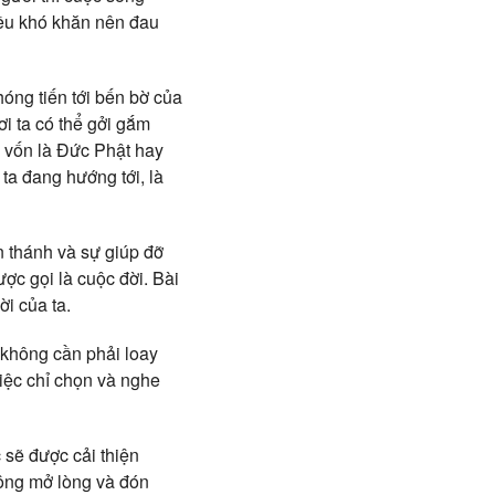
iều khó khăn nên đau
óng tiến tới bến bờ của
i ta có thể gởi gắm
, vốn là Đức Phật hay
ta đang hướng tới, là
n thánh và sự giúp đỡ
ược gọi là cuộc đời. Bài
ời của ta.
a không cần phải loay
iệc chỉ chọn và nghe
 sẽ được cải thiện
ông mở lòng và đón