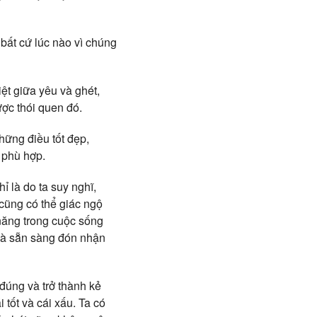
bất cứ lúc nào vì chúng
iệt giữa yêu và ghét,
ược thói quen đó.
hững điều tốt đẹp,
 phù hợp.
ỉ là do ta suy nghĩ,
 cũng có thể giác ngộ
 năng trong cuộc sống
 và sẵn sàng đón nhận
 đúng và trở thành kẻ
 tốt và cái xấu. Ta có