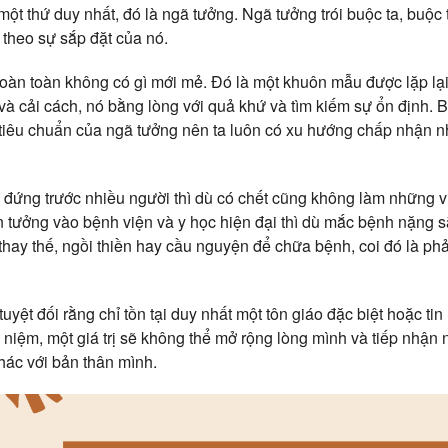
ó một thứ duy nhất, đó là ngã tưởng. Ngã tưởng trói buộc ta, buộc
ại theo sự sắp đặt của nó.
oàn toàn không có gì mới mẻ. Đó là một khuôn mẫu được lặp lại
 và cải cách, nó bằng lòng với quả khứ và tìm kiếm sự ổn định. B
tiêu chuẩn của ngã tưởng nên ta luôn có xu hướng chấp nhận n
 đứng trước nhiều người thì dù có chết cũng không làm những vi
n tưởng vào bệnh viện và y học hiện đại thì dù mắc bệnh nặng 
thay thế, ngồi thiền hay cầu nguyện để chữa bệnh, coi đó là ph
yệt đối rằng chỉ tồn tại duy nhất một tôn giáo đặc biệt hoặc tin 
ý niệm, một giá trị sẽ không thể mở rộng lòng mình và tiếp nhận 
khác với bản thân mình.