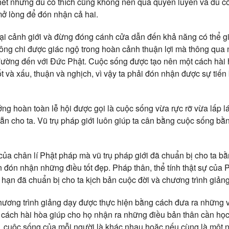
ghét nhưng dù có thích cũng không nên quá quyến luyến và dù 
ở lòng để đón nhận cả hai.
ại cảnh giới và đừng đóng cánh cửa dẫn đến khả năng có thể g
không chi được giác ngộ trong hoàn cảnh thuận lợi mà thông qua
đường đến với Đức Phật. Cuộc sống được tạo nên một cách hài 
t và xấu, thuận và nghịch, vì vậy ta phải đón nhận được sự tiến
ng hoàn toàn lễ hội được gọi là cuộc sống vừa rực rỡ vừa lấp l
ẵn cho ta. Vũ trụ pháp giới luôn giúp ta cân bằng cuộc sống bằn
ủa chân lí Phật pháp mà vũ trụ pháp giới đã chuẩn bị cho ta 
 đón nhận những điều tốt đẹp. Pháp thân, thể tính thật sự của P
ô hạn đã chuẩn bị cho ta kịch bản cuộc đời và chương trình giả
hương trình giảng dạy được thực hiện bằng cách đưa ra những v
 cách hài hòa giúp cho họ nhận ra những điều bản thân cần học
y, cuộc sống của mỗi người là khác nhau hoặc nếu cùng là một n