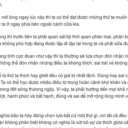
h.
 mở lòng ngay lúc này thì ta có thể đạt được những thứ ta muốn 
 ta ở ngay phía bên ngoài cánh cửa kia.
g thì trước tiên ta phải quan sát kỹ thói quen phân loại, phân b
 không phù hợp đang được lặp đi lặp lại trong ta và phải sửa đ
ng tính cực đoan như vậy thì ta thường sẽ lựa chọn đón nhận n
hông thể đón nhận những điều ta không thích, sai trái và không
là thứ ta thích hay ghét đều có giá trị nhất định. Đúng hay sai ch
. Ta có thể học được nhiều điều từ trong hoàn cảnh khó khăn và
trong đời sống thưong ngày. Vì vậy, ta phải hướng đến mọi khả
lợi, hạnh phúc và bất hạnh, đúng và sai để mở rộng lòng mình
hĩa bảo ta hãy đừng chọn lựa bất cứ một thứ gì, coi tất cả đều
n không phân biệt không có nghĩa là vứt bỏ sự ưa thích giữa cái