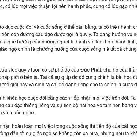
ác, có lúc mọi việc thuận lợi nên hạnh phúc, cũng có lúc gặp nh
áo dục cuộc đời và cuốc sống ở thể cân bằng, ta có thể nhanh ch
 trên con đường cầu đạo được gọi là quy y. Ta đang hướng về nơ
 là quê hương của những người tu hành với tâm hồn thanh tịnh
, giác ngộ chính là phương hướng của cuộc sống mà tất cả chúng 
 của việc quy y luôn có sự phổ độ của Đức Phật, phù hộ của thầ
pháp giới ở bên ta. Tất cả sự giúp đỡ đó cũng chính là bài học đ
n thế giới này và sinh ra chỉ để dành riêng cho ta chính là cuộc đ
ành khóa học cuộc đời bằng cách tiếp nhận mọi việc trên đời. T
g cầu đạo thiêng liêng và sự tiến bộ hài hòa về tâm hồn bằng v
ch và muốn nghe.
nhận hoàn toàn mọi việc trong cuộc sống thì tiến độ của bài học
ờng dẫn tới sự giác ngộ sẽ không còn xa nữa, nhưng nếu ta kh