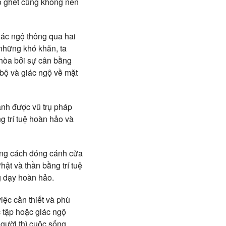
có ghét cũng không nên
iác ngộ thông qua hai
 những khó khăn, ta
hòa bởi sự cân bằng
 bộ và giác ngộ về mặt
ánh được vũ trụ pháp
g trí tuệ hoàn hảo và
bằng cách đóng cánh cửa
hật và thần bằng trí tuệ
ng dạy hoàn hảo.
iệc cần thiết và phù
 tập hoặc giác ngộ
gười thì cuộc sống