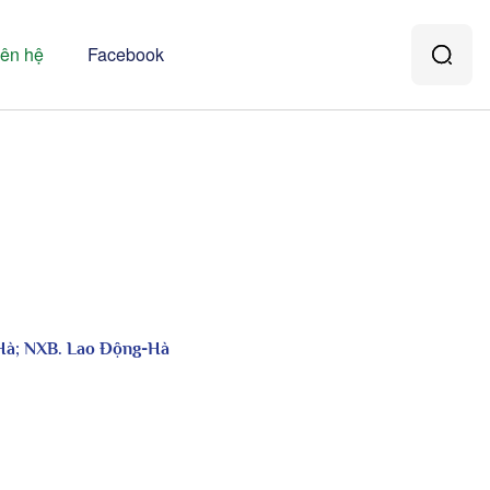
iên hệ
Facebook
 Hà; NXB. Lao Động-Hà