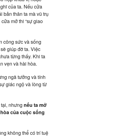
ghĩ của ta. Nếu cửa
i bản thân ta mà vũ trụ
i cửa mở thi “sự giao
tốn công sức và sống
 sẽ giúp đỡ ta. Việc
chưa từng thấy. Khi ta
n vẹn và hài hòa.
hưng ngã tưởng và tính
sự giác ngộ và lòng từ
 tại, nhưng
nếu ta mở
i hòa của cuộc sống
ng không thể có trí tuệ