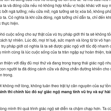
a ta và đóng cửa nếu nó không hợp khẩu vị hoặc khác với suy n
c bởi ngã tưởng; nếu cửa mở, ngã tưởng sẽ bị xóa bỏ, không phả
o ta. Có nghĩa là khi cửa đóng, ngã tưởng chỉ dẫn ta, chỉ đến kh
 thực hiện.
hó cuộc sống cho sự thật của vũ trụ pháp giới thì ta sẽ không 
cách tự nhiên. Lúc đó, mọi trí tuệ, sức mạnh và lòng từ bi vô hạn
trụ pháp giới có nghĩa là ta sẽ được giác ngộ với tốc độ nhanh 
 mình cũng là lúc cuộc sống của ta tràn ngập sự hoàn thiện, toà
àn thiện với đầy đủ mọi thứ và đang trong trạng thái giác ngộ n
ng con người ta đã đóng cánh cửa và đứng chắn đường khiến cho 
n trong.
i không mở lòng, không tuân theo trật tự căn nguyên của sự tồn
nh thì chính lúc đó sự giác ngộ mang tính vũ trụ và sự hà
ng mình thì quá trình giác ngộ sẽ diễn ra chậm chạp hơn. Ta cũ