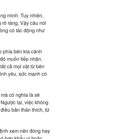
ng mình. Tuy nhiên,
 rõ ràng. Vậy câu nói
lòng có tác động như
ào phía bên kia cánh
đó muốn tiếp nhận.
tất cả mọi vật từ bên
 tình yêu, sức mạnh có
 mà có nghĩa là sẽ
 Ngược lại, việc không
điều bản thân thích, từ
t định xem nên đóng hay
nó hợp khẩu vị hoặc