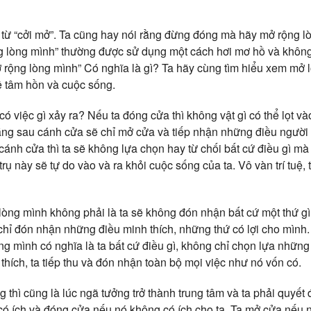
từ “cởi mở”. Ta cũng hay nói rằng đừng đóng mà hãy mở rộng lò
ng lòng mình” thường được sử dụng một cách hơi mơ hồ và không
ộng lòng mình” Có nghĩa là gì? Ta hãy cùng tìm hiểu xem mở 
ề tâm hồn và cuộc sống.
có việc gì xảy ra? Nếu ta đóng cửa thì không vật gì có thể lọt v
ng sau cánh cửa sẽ chỉ mở cửa và tiếp nhận những điều người 
nh cửa thì ta sẽ không lựa chọn hay từ chối bất cứ điều gì mà 
 trụ này sẽ tự do vào và ra khỏi cuộc sống của ta. Vô vàn trí tuệ,
lòng mình không phải là ta sẽ không đón nhận bất cứ một thứ gì
 chỉ đón nhận những điều minh thích, những thứ có lợi cho mình.
ng mình có nghĩa là ta bất cứ điều gì, không chỉ chọn lựa những 
hích, ta tiếp thu và đón nhận toàn bộ mọi việc như nó vốn có.
 thì cũng là lúc ngã tưởng trở thành trung tâm và ta phải quyế
ó ích và đóng cửa nếu nó không có ích cho ta. Ta mở cửa nếu 