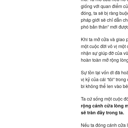
giống với quan điểm củ
đóng, ta sẽ bị ràng buộ
pháp giới sẽ chỉ dẫn ch
phó bản thân” mới được
Khi ta mở cửa và giao p
một cuộc đời vô vị một 
nhận sự giúp đỡ của vũ 
hoàn toàn mở rộng lòng
Sự tồn tại vốn dĩ đã ho
vị kỷ của cái “tôi” tro
bi không thể len vào bê
Ta cứ sống một cuộc đờ
rộng cánh cửa lòng mì
sẽ tràn đầy trong ta.
Nếu ta đóng cánh cửa lò