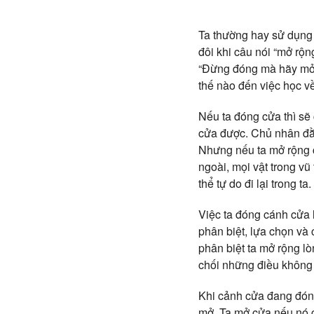
Ta thường hay sử dụng 
đôi khi câu nói “mở rộ
“Đừng đóng mà hãy mở r
thế nào đến việc học v
Nếu ta đóng cửa thì sẽ 
cửa được. Chủ nhân đằ
Nhưng nếu ta mở rộng cá
ngoài, mọi vật trong vũ
thể tự do đi lại trong ta.
Việc ta đóng cánh cửa 
phân biệt, lựa chọn và
phân biệt ta mở rộng lò
chối những điều không t
Khi cảnh cửa đang đóng
mở. Ta mở cửa nếu nó c