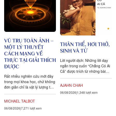
VŨ TRỤ TOÀN ẢNH –
THÂN THỂ, HƠI THỞ,
MỘT LÝ THUYẾT
SINH VÀ TỬ
CÁCH MẠNG VỀ
THỰC TẠI GIẢI THÍCH
Lời người dịch: Những lời dạy
ngắn trong cuốn “Chẳng Có Ai
ĐƯỢC
Cả” được trích từ những bài
Rất nhiều nghiên cứu mới đây
pháp mà ngài Ajahn Chah đã
trong mọi khoa học, chứ không
dạy cho các Phật tử, nhất...
AJAHN CHAH
đơn giản chỉ là vật lý lượng tử,
đều chứng tỏ rằng vạn vật ít
06/08/2026
1,348 lượt xem
tính cá thể hơn rất nhiều so với
MICHAEL TALBOT
chúng ta tưởng. Một câu
06/08/2026
7,271 lượt xem
chuyện khoa học đang xuất
hiện cung cấp bằng chứng cho