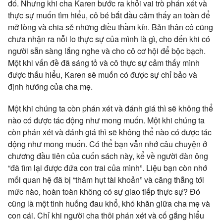
đó. Nhưng khi cha Karen bước ra khỏi vai trò phán xét và
thực sự muốn tìm hiểu, cô bé bắt đầu cảm thấy an toàn để
mở lòng và chia sẻ những điều thầm kín. Bản thân cô cũng
chưa nhận ra nỗi lo thực sự của mình là gì, cho đến khi có
người sẵn sàng lắng nghe và cho cô cơ hội để bộc bạch.
Một khi vấn đề đã sáng tỏ và cô thực sự cảm thấy mình
được thấu hiểu, Karen sẽ muốn có được sự chỉ bảo và
định hướng của cha mẹ.
Một khi chúng ta còn phán xét và đánh giá thì sẽ không thể
nào có được tác động như mong muốn. Một khi chúng ta
còn phán xét và đánh giá thì sẽ không thể nào có được tác
động như mong muốn. Có thể bạn vẫn nhớ câu chuyện ở
chương đầu tiên của cuốn sách này, kể về người đàn ông
“đã tìm lại được đứa con trai của mình”. Liệu bạn còn nhớ
mối quan hệ đã bị “thâm hụt tài khoản” và căng thẳng tới
mức nào, hoàn toàn không có sự giao tiếp thực sự? Đó
cũng là một tình huống đau khổ, khó khăn giữa cha mẹ và
con cái. Chỉ khi người cha thôi phán xét và cố gắng hiểu