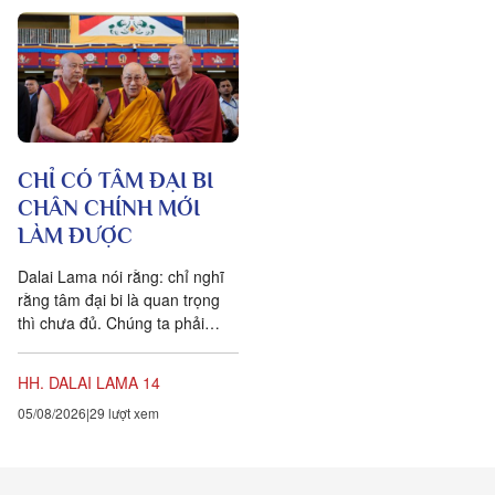
thấy toàn bộ vật chất tồn tại
trong một mạng nhằng nhịt các
kết nối. Khía cạnh quan trọng
nhất của sự sống không còn là
vật nữa, mà là mối liên hệ giữa
các vật.
CHỈ CÓ TÂM ĐẠI BI
CHÂN CHÍNH MỚI
LÀM ĐƯỢC
Dalai Lama nói rằng: chỉ nghĩ
rằng tâm đại bi là quan trọng
thì chưa đủ. Chúng ta phải
chuyển hóa các suy nghĩ và
hành vi của mình hàng...
HH. DALAI LAMA 14
05/08/2026
29 lượt xem