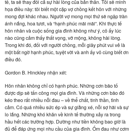
tế, ta sẽ thay đổi cả sự hài lòng của bản thân. Tôi sẽ minh
họa điều này: tôi biết một cặp vợ chồng kết hôn với những
mong đợi khác nhau. Người vợ mong mọi thứ sẽ ngập tràn
ánh nắng, hoa tươi, và “hạnh phúc mãi mãi”. Khi thực tế
hôn nhân và cuộc sống gia đình không như ý, cô ấy lúc
nào cũng cảm thấy thất vọng, vỡ mộng, không hài lòng.
Trong khi đó, đối với người chồng, mỗi giây phút vui vẻ là
một bất ngờ hạnh phúc, tuyệt vời và anh ấy vô cùng biết ơn
điều đó.
Gordon B. Hinckley nhận xét:
Hôn nhân không chỉ có hạnh phúc. Những cơn bão tố
được dịp sẽ tấn công mọi gia đình. Và những cơn bão đó
kéo theo rất nhiều nỗi đau – về thể chất, tinh thần, tình
cảm. Có quá nhiều sức ép và sự giằng xé, nỗi sợ hãi và sự
lo lắng. Những khó khăn về kinh tế thường xảy ra trong
hầu hết các trường hợp. Dường như tiền không bao giờ là
đủ để đáp ứng mọi nhu cầu của gia đình. Ốm đau như cơm