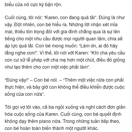
biểu của nó cực kỳ bận rộn.
Cuối cùng, tôi nói: “Karen, con đang quá tải”. Đúng là như
vậy. Đột nhiên, con bé hiểu ra. Những lời nhận xét mỉa
mai, thiếu tôn trọng đối với gia đình chẳng qua là sự lên
tiếng cho một nhu cầu được mọi người quan tâm, chia sẻ
áp lực quá tải. Con bé mong muốn: “Làm ơn, ai đó hãy
lắng nghe con!”. Vì thế, tôi nói với Karen: “Khi cha yêu cầu
con cư xử lễ phép với cha mẹ hơn một chút, điều đó giống
như tạo thêm cho con một việc phải làm”.
“Đúng vậy!” – Con bé nói. – “Thêm một việc nữa con phải
thực hiện, và bây giờ con không thể điều khiển được cuộc
sống của con nữa”.
Tôi gọi vợ tôi vào, cả ba ngồi xuống và nghĩ cách đơn giản
hóa cuộc sống của Karen. Cuối cùng, con bé quyết định
không dạy thêm piano nữa. Trong những tuần tiếp theo,
con bé hoàn toàn biến thành một người khác.