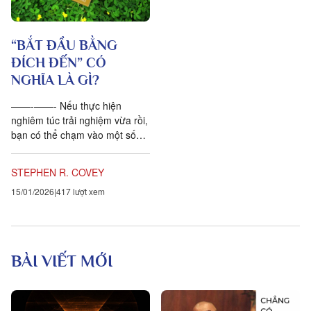
“BẮT ĐẦU BẰNG
ĐÍCH ĐẾN” CÓ
NGHĨA LÀ GÌ?
——-——- Nếu thực hiện
nghiêm túc trải nghiệm vừa rồi,
bạn có thể chạm vào một số
giá trị căn bản và sâu sắc của
bản thân. Bạn thiết lập...
STEPHEN R. COVEY
15/01/2026
417 lượt xem
BÀI VIẾT MỚI