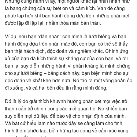
Nhưng cũng hành vi ấy, một người khác lại nhìn nhận như
là bằng chứng của sự biết ơn và cảm kích. Vấn đề càng
phức tạp hơn khi bạn hành động dựa trên những phán xét
được lặp đi lặp lại, nhằm thỏa mãn bản thân.
Ví dụ, nếu bạn “dán nhãn” con mình là lười biếng và bạn
hành động dựa trên nhãn mác đó, con bạn có thể sẽ thấy
bạn thật hách dịch, độc đoán và nghiêm khắc. Chính ứng
xử của bạn đã kích thích sự kháng cự của con bạn, và rồi
bạn lại suy diễn những hành vi phản kháng là minh chứng
cho sự lười biếng – bằng cách này, bạn biện minh cho sự
độc đoán và khắt khe hơn nữa. Nó tạo ra một vòng xoắn ốc
đi xuống, và cả hai bên đều tin rằng mình đúng.
Đó là lý do giải thích khuynh hướng phán xét mọi việc trở
thành cản trở chính trong các mối quan hệ. Nó khiến bạn
suy diễn mọi dữ liệu để bảo vệ cho nhận định của mình.
Và bất cứ hiểu lầm nào trước đây sẽ càng làm cho tình
hình thêm phức tạp, bởi những tác động về cảm xúc xung