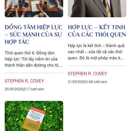
ĐỒNG TÂM HIỆP LỰC
HỢP LỰC – KẾT TINH
– SỨC MẠNH CỦA SỰ
CỦA CÁC THÓI QUEN
HỢP TÁC
Hợp lực là kết tinh – thành quả
cao nhất – của tất cả các thói
Thói quen thứ 6: Đồng tâm
quen. Đó là một phép màu khi
hiệp lực “Tôi lấy niềm tin của
1 + 1 = 3, thậm chí...
thánh thần dẫn đường cho tôi:
trong những vấn đề cốt yếu –
STEPHEN R. COVEY
là sự đoàn kết; trong...
STEPHEN R. COVEY
21/05/2026
148 lượt xem
25/05/2026
217 lượt xem