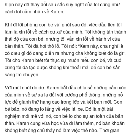
hiện này đã thay đổi sâu sắc suy nghĩ của tôi cũng như
cách tôi cảm nhận về Karen.
Khi đi tới phòng con bé vài phút sau đó, việc đầu tiên tôi
làm là xin lỗi về cách cư xử của mình. Tôi không tán thành
thái độ của con bé, nhưng tôi vẫn xin lỗi về hành vi của
bản thân. Tôi đã hơi thô lỗ. Tôi nói: “Xem này, cha nghĩ là
có điều gì đó đang diễn ra nhưng cha không biết đó là gì”.
Tôi cho Karen biết tôi thực sự muốn hiểu con bé, và cuối
cùng tôi đã tạo được không khí thoải mái để con bé sẵn
sàng trò chuyện.
Với một chút do dự, Karen bắt đầu chia sẻ những cảm xúc
của mình về sự xa lạ đối với trường phổ thông, những nỗ
lực để giành thứ hạng cao trong lớp và kết bạn mới. Con
bé bảo, nó đang lo lắng về việc lái xe. Đó là một trải
nghiệm mới mẻ với nó, con bé lo cho sự an toàn của bản
thân. Karen cũng vừa học vừa đi làm thêm, nó băn khoăn
không biết ông chủ thấy nó làm việc thế nào. Thời gian