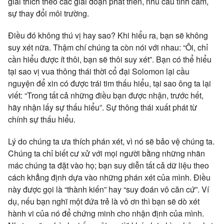
giải thích theo các giai đoạn phát triển, nhu cầu tình cảm,
sự thay đổi môi trường.
Điều đó không thú vị hay sao? Khi hiểu ra, bạn sẽ không
suy xét nữa. Thậm chí chúng ta còn nói với nhau: “Ôi, chỉ
cần hiểu được ít thôi, bạn sẽ thôi suy xét”. Bạn có thể hiểu
tại sao vị vua thông thái thời cổ đại Solomon lại cầu
nguyện để xin có được trái tim thấu hiểu, tại sao ông ta lại
viết: “Trong tất cả những điều bạn được nhận, trước hết,
hãy nhận lấy sự thấu hiểu”. Sự thông thái xuất phát từ
chính sự thấu hiểu.
Lý do chúng ta ưa thích phán xét, vì nó sẽ bảo vệ chúng ta.
Chúng ta chỉ biết cư xử với mọi người bằng những nhãn
mác chúng ta đặt vào họ; bạn suy diễn tất cả dữ liệu theo
cách khẳng định dựa vào những phán xét của mình. Điều
này được gọi là “thành kiến” hay “suy đoán vô căn cứ”. Ví
dụ, nếu bạn nghĩ một đứa trẻ là vô ơn thì bạn sẽ dò xét
hành vi của nó để chứng minh cho nhận định của mình.