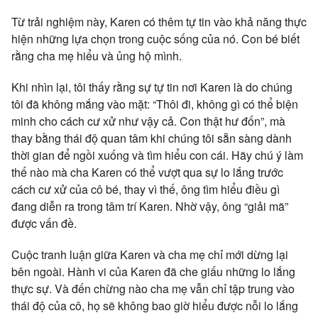
Từ trải nghiệm này, Karen có thêm tự tin vào khả năng thực
hiện những lựa chọn trong cuộc sống của nó. Con bé biết
rằng cha mẹ hiểu và ủng hộ mình.
Khi nhìn lại, tôi thấy rằng sự tự tin nơi Karen là do chúng
tôi đã không mắng vào mặt: “Thôi đi, không gì có thể biện
minh cho cách cư xử như vậy cả. Con thật hư đốn”, mà
thay bằng thái độ quan tâm khi chúng tôi sẵn sàng dành
thời gian để ngồi xuống và tìm hiểu con cái. Hãy chú ý làm
thế nào mà cha Karen có thể vượt qua sự lo lắng trước
cách cư xử của cô bé, thay vì thế, ông tìm hiểu điều gì
đang diễn ra trong tâm trí Karen. Nhờ vậy, ông “giải mã”
được vấn đề.
Cuộc tranh luận giữa Karen và cha mẹ chỉ mới dừng lại
bên ngoài. Hành vi của Karen đã che giấu những lo lắng
thực sự. Và đến chừng nào cha mẹ vẫn chỉ tập trung vào
thái độ của cô, họ sẽ không bao giờ hiểu được nỗi lo lắng