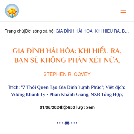
Trang chủ
Đời sống xã hội
GIA ĐÌNH HÀI HÒA: KHI HIỂU RA, BẠN SẼ KHÔNG PHÁN XÉT NỮA.
GIA ĐÌNH HÀI HÒA: KHI HIỂU RA,
BẠN SẼ KHÔNG PHÁN XÉT NỮA.
STEPHEN R. COVEY
Trích: "
7 Thói Quen Tạo Gia Đình Hạnh Phúc
"; Việt dịch:
Vương Khánh Ly - Phan Khánh Giang; NXB Tổng Hợp;
01/06/2024
653 lượt xem