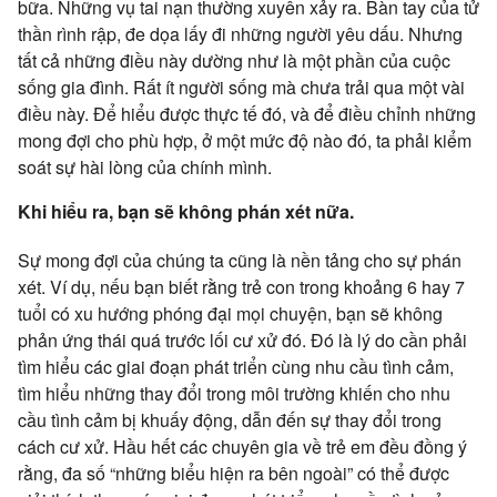
bữa. Những vụ tai nạn thường xuyên xảy ra. Bàn tay của tử
thần rình rập, đe dọa lấy đi những người yêu dấu. Nhưng
tất cả những điều này dường như là một phần của cuộc
sống gia đình. Rất ít người sống mà chưa trải qua một vài
điều này. Để hiểu được thực tế đó, và để điều chỉnh những
mong đợi cho phù hợp, ở một mức độ nào đó, ta phải kiểm
soát sự hài lòng của chính mình.
Khi hiểu ra, bạn sẽ không phán xét nữa.
Sự mong đợi của chúng ta cũng là nền tảng cho sự phán
xét. Ví dụ, nếu bạn biết rằng trẻ con trong khoảng 6 hay 7
tuổi có xu hướng phóng đại mọi chuyện, bạn sẽ không
phản ứng thái quá trước lối cư xử đó. Đó là lý do cần phải
tìm hiểu các giai đoạn phát triển cùng nhu cầu tình cảm,
tìm hiểu những thay đổi trong môi trường khiến cho nhu
cầu tình cảm bị khuấy động, dẫn đến sự thay đổi trong
cách cư xử. Hầu hết các chuyên gia về trẻ em đều đồng ý
rằng, đa số “những biểu hiện ra bên ngoài” có thể được