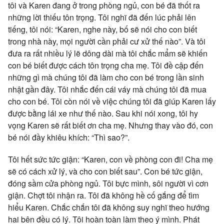
tôi và Karen đang ở trong phòng ngủ, con bé đã thốt ra
những lời thiếu tôn trọng. Tôi nghĩ đã đến lúc phải lên
tiếng, tôi nói: “Karen, nghe này, bố sẽ nói cho con biết
trong nhà này, mọi người cần phải cư xử thế nào”. Và tôi
đưa ra rất nhiều lý lẽ dông dài mà tôi chắc mẩm sẽ khiến
con bé biết được cách tôn trọng cha mẹ. Tôi đề cập đến
những gì mà chúng tôi đã làm cho con bé trong lần sinh
nhật gần đây. Tôi nhắc đến cái váy mà chúng tôi đã mua
cho con bé. Tôi còn nói về việc chúng tôi đã giúp Karen lấy
được bằng lái xe như thế nào. Sau khi nói xong, tôi hy
vọng Karen sẽ rất biết ơn cha mẹ. Nhưng thay vào đó, con
bé nói đầy khiêu khích: “Thì sao?”.
Tôi hết sức tức giận: “Karen, con về phòng con đi! Cha mẹ
sẽ có cách xử lý, và cho con biết sau”. Con bé tức giận,
đóng sầm cửa phòng ngủ. Tôi bực mình, sôi người vì cơn
giận. Chợt tôi nhận ra. Tôi đã không hề cố gắng để tìm
hiểu Karen. Chắc chắn tôi đã không suy nghĩ theo hướng
hai bên đều có lý. Tôi hoàn toàn làm theo ý mình. Phát