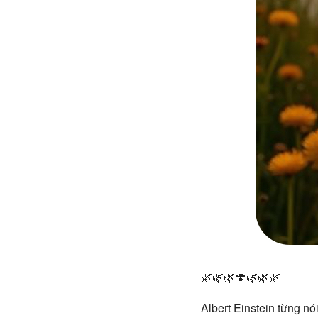
🌿🌿🌿🍄🌿🌿🌿
Albert Einstein từng nói