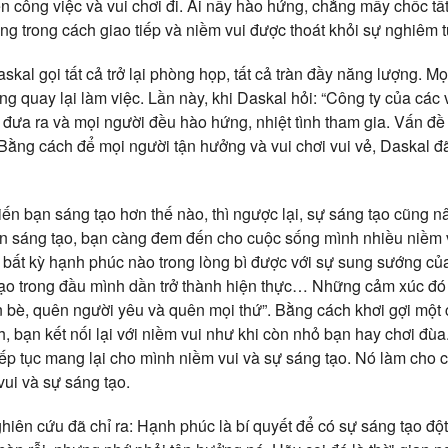
 công việc và vui chơi đi. Ai nấy hào hứng, chẳng mấy chốc tất
ng trong cách giao tiếp và niềm vui được thoát khỏi sự nghiêm 
kal gọi tất cả trở lại phòng họp, tất cả tràn đầy năng lượng. Mọ
 quay lại làm việc. Lần này, khi Daskal hỏi: “Công ty của các v
ợc đưa ra và mọi người đều hào hứng, nhiệt tình tham gia. Vấn đề
ằng cách để mọi người tận hưởng và vui chơi vui vẻ, Daskal đã 
iến bạn sáng tạo hơn thế nào, thì ngược lại, sự sáng tạo cũng 
ên sáng tạo, bạn càng đem đến cho cuộc sống mình nhiều niềm v
có bất kỳ hạnh phúc nào trong lòng bì được với sự sung sướng củ
tạo trong đầu mình dần trở thành hiện thực… Những cảm xúc đó
 bè, quên người yêu và quên mọi thứ”. Bằng cách khơi gợi một 
, bạn kết nối lại với niềm vui như khi còn nhỏ bạn hay chơi đùa
tiếp tục mang lại cho mình niềm vui và sự sáng tạo. Nó làm cho
vui và sự sáng tạo.
hiên cứu đã chỉ ra: Hạnh phúc là bí quyết để có sự sáng tạo đ