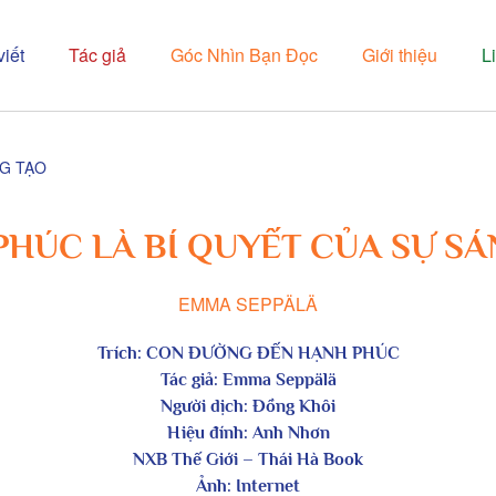
viết
Tác giả
Góc Nhìn Bạn Đọc
Giới thiệu
L
NG TẠO
PHÚC LÀ BÍ QUYẾT CỦA SỰ SÁ
EMMA SEPPÄLÄ
Trích: CON ĐƯỜNG ĐẾN HẠNH PHÚC
Tác giả: Emma Seppälä
Người dịch: Đồng Khôi
Hiệu đính: Anh Nhơn
NXB Thế Giới – Thái Hà Book
Ảnh: Internet