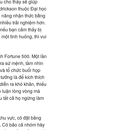
u cho thấy sẽ giúp
edrickson thuộc Đại học
hả năng nhận thức bằng
 nhiều trải nghiệm hơn.
, nếu bạn cảm thấy bị
một tình huống, thì vui
ch Fortune 500. Một lần
 ra sứ mệnh, tầm nhìn
 và tổ chức buổi họp
tưởng là để kích thích
diễn ra khó khăn, thiếu
o luận lòng vòng mà
ầu tất cả họ ngừng làm
khu vực, cô đặt bảng
ng. Cô bảo cả nhóm hãy