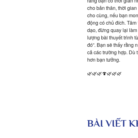
rằng bạn có thời gian n
cho bản thân, thời gian
cho cùng, nếu bạn mong 
động có chủ đích. Tâm tr
dạo, đừng quay lại làm 
lượng bài thuyết trình 
đó”. Bạn sẽ thấy rằng n
cả các trường hợp. Dù t
hơn bạn tưởng.
🌿🌿🌿🍄🌿🌿🌿
BÀI VIẾT 