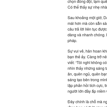
chọn đồng đội, tạm quên
Có thể thấy sự nhẹ nhà
Sau khoảng một giờ, Das
mái hơn mà còn sẵn sàng
câu trả lời liên tục đư
dàng và nhanh chóng. B
pháp.
Sự vui vẻ, hân hoan kh
bạn thế ấy. Càng trở n
viết: “Tôi nghĩ không 
nhìn thấy những sáng 
ăn, quên ngủ, quên bạn
sáng tạo bên trong mình
lặp phản hồi tích cực, 
người lớn đầy ắp niềm 
Đây chính là chỗ mà ng