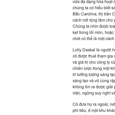
vừa đa dạng hóa hoạt đ
chúng ta có hiểu biết s
Bắc Carolina, thị trấn
cách mở rộng tầm chú ý 
Chúng ta nhìn được toàn
kẹt trong lối mòn, hoặc
chơi có thể là một cách
Lolly Daskal là người 
cô được thuê tham gia 
và giá trị cho công ty 
chiến lược trong một kh
trí tưởng tượng sáng tạ
sáng tạo và vô cùng rậ
không tìm ra được giải 
việc, ngừng suy nghĩ v
Cô đưa họ ra ngoài, nơ
phi tiêu, ở một khu khá