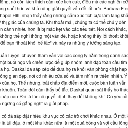
ộng, nó còn kích thích cảm xúc tích cực, điều mà các nghiên cứ
áng suốt hơn và khả năng giải quyết vấn đề tốt hơn. Barbara Fr
 Chapel Hill, nhận thấy rằng những cảm xúc tích cực làm tăng k
thị giác của chúng ta. Khi thoải mái, chúng ta có thể chú ý đến
 cảnh nhiều hơn là bị mắc kẹt vào các tiểu tiết. Nói cách khác
 không thể nghĩ thông một vấn đề, hoặc không thấy lối thoát khỏi 
 để bạn “thoát khỏi bế tắc” và nảy ra những ý tưởng sáng tạo.
huấn luyện, chuyên tham vấn với các công ty nằm trong danh sá
một buổi họp về chiến lược để giúp nhóm lãnh đạo toàn cầu tìm
của họ. Daskal đã sắp xếp để đưa họ ra khỏi văn phòng chật hẹp
ông gian đẹp, nơi có nhiều cửa sổ và tầm nhìn ra thiên nhiên. Ý 
o của họ. Thế nhưng, bất chấp địa điểm mới, cuộc bàn luận vẫn 
p khuôn. Toàn đội cảm thấy bế tắc. Daskal quan sát thấy họ thả
pháp nào. Đó là lúc cô quyết định thay đổi không khí. Cô yêu c
à ngừng cố gắng nghĩ ra giải pháp.
i cô đã sắp đặt nhiều khu vực có các trò chơi khác nhau. Ở một 
c là túi đậu, ở một khu khác nữa là một quả bóng và vợt cầu lô