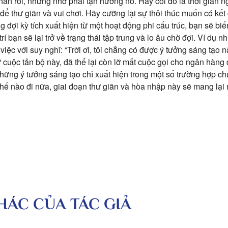
hàn rỗi, nhưng nhớ phải tận hưởng nó. Hãy coi đó là thời gian ng
 để thư giãn và vui chơi. Hãy cưỡng lại sự thôi thúc muốn có kết
đợi kỳ tích xuất hiện từ một hoạt động phi cấu trúc, bạn sẽ bi
í bạn sẽ lại trở về trạng thái tập trung và lo âu chờ đợi. Ví dụ nh
việc với suy nghĩ: “Trời ơi, tôi chẳng có được ý tưởng sáng tạo n
từ cuộc tản bộ này, đã thế lại còn lỡ mất cuộc gọi cho ngân hàng
hững ý tưởng sáng tạo chỉ xuất hiện trong một số trường hợp ch
hế nào đi nữa, giai đoạn thư giãn và hòa nhập này sẽ mang lại n
KHÁC CỦA TÁC GIẢ