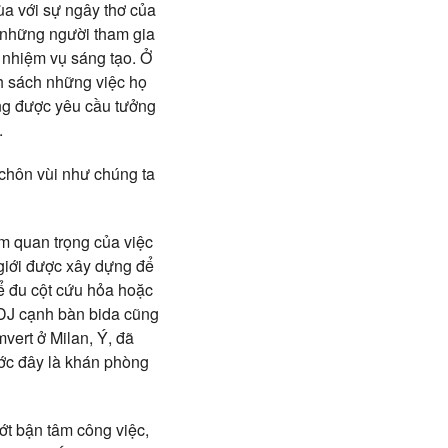
ùa với sự ngây thơ của
, những người tham gia
 nhiệm vụ sáng tạo. Ở
nh sách những việc họ
ng được yêu cầu tưởng
.
chôn vùi như chúng ta
m quan trọng của việc
 giới được xây dựng để
thể đu cột cứu hỏa hoặc
 DJ cạnh bàn bida cũng
vert ở Milan, Ý, đã
ớc đây là khán phòng
ớt bận tâm công việc,