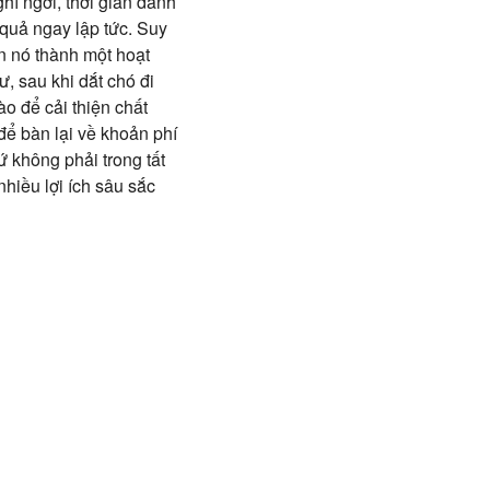
hỉ ngơi, thời gian dành
 quả ngay lập tức. Suy
ến nó thành một hoạt
ư, sau khi dắt chó đi
ào để cải thiện chất
 để bàn lại về khoản phí
ứ không phải trong tất
hiều lợi ích sâu sắc