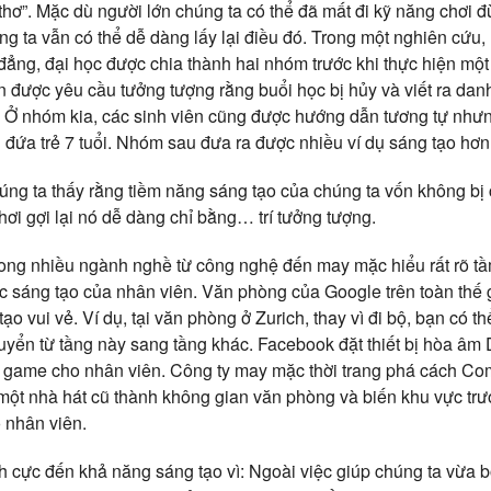
thơ”. Mặc dù người lớn chúng ta có thể đã mất đi kỹ năng chơi đ
ng ta vẫn có thể dễ dàng lấy lại điều đó. Trong một nghiên cứu
đẳng, đại học được chia thành hai nhóm trước khi thực hiện một
n được yêu cầu tưởng tượng rằng buổi học bị hủy và viết ra da
. Ở nhóm kia, các sinh viên cũng được hướng dẫn tương tự như
 đứa trẻ 7 tuổi. Nhóm sau đưa ra được nhiều ví dụ sáng tạo hơn
ng ta thấy rằng tiềm năng sáng tạo của chúng ta vốn không bị 
hơi gợi lại nó dễ dàng chỉ bằng… trí tưởng tượng.
rong nhiều ngành nghề từ công nghệ đến may mặc hiểu rất rõ tầ
lực sáng tạo của nhân viên. Văn phòng của Google trên toàn thế
tạo vui vẻ. Ví dụ, tại văn phòng ở Zurich, thay vì đi bộ, bạn có 
huyển từ tầng này sang tầng khác. Facebook đặt thiết bị hòa âm
i game cho nhân viên. Công ty may mặc thời trang phá cách Com
ột nhà hát cũ thành không gian văn phòng và biến khu vực trư
o nhân viên.
ch cực đến khả năng sáng tạo vì: Ngoài việc giúp chúng ta vừa b